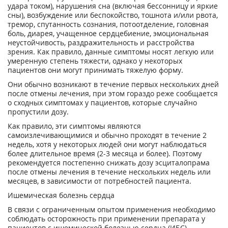
удара током), нарушения сна (включая бессонницу и яркие
сны), возбуждение или беспокойство, тошнота и/или рвота,
тремор, спутанность сознания, потоотделение, головная
боль, диарея, учащенное сердцебиение, эмоциональная
неустойчивость, раздражительность и расстройства
зрения. Как правило, данные симптомы носят легкую или
умеренную степень тяжести, однако у некоторых
пациентов они могут принимать тяжелую форму.
Они обычно возникают в течение первых нескольких дней
после отмены лечения, при этом гораздо реже сообщается
о сходных симптомах у пациентов, которые случайно
пропустили дозу.
Как правило, эти симптомы являются
самоизлечивающимися и обычно проходят в течение 2
недель, хотя у некоторых людей они могут наблюдаться
более длительное время (2-3 месяца и более). Поэтому
рекомендуется постепенно снижать дозу эсциталопрама
после отмены лечения в течение нескольких недель или
месяцев, в зависимости от потребностей пациента.
Ишемическая болезнь сердца
В связи с ограниченным опытом применения необходимо
соблюдать осторожность при применении препарата у
пациентов с ишемической болезнью сердца (ИБС).