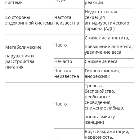
системы
реакции
Недостаточная
Со стороны
Частота
секреция
эндокринной системы
неизвестна
антидиуретического
гормона (АДГ)
Снижение аппетита,
Часто
повышение аппетита,
Метаболические
увеличение веса
нарушения и
расстройства
Нечасто
Снижение веса
питания
Частота
Гипонатриемия,
неизвестна
анорексия
2
Тревога,
беспокойство,
необычные
сновидения,
Часто
снижение либидо,
аноргазмия (у
женщин)
Бруксизм, ажитация,
нервозность,