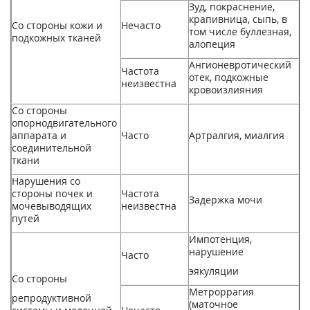
Зуд, покраснение,
крапивница, сыпь, в
Со стороны кожи и
Нечасто
том числе буллезная,
подкожных тканей
алопеция
Ангионевротический
Частота
отек, подкожные
неизвестна
кровоизлияния
Со стороны
опорнодвигательного
аппарата и
Часто
Артралгия, миалгия
соединительной
ткани
Нарушения со
стороны почек и
Частота
Задержка мочи
мочевыводящих
неизвестна
путей
Импотенция,
нарушение
Часто
эякуляции
Со стороны
Метроррагия
репродуктивной
(маточное