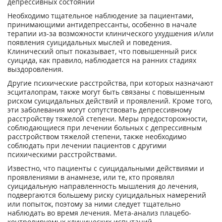
депрессивных состояний
Необходимо тщательное наблюдение за пациентами,
принимающими антидепрессанты, особенно в начале
терапии из-за возможности клинического ухудшения и/или
появления суицидальных мыслей и поведения.
Клинический опыт показывает, что повышенный риск
суицида, как правило, наблюдается на ранних стадиях
выздоровления.
Другие психические расстройства, при которых назначают
эсциталопрам, также могут быть связаны с повышенным
риском суицидальных действий и проявлений. Кроме того,
эти заболевания могут сопутствовать депрессивному
расстройству тяжелой степени. Меры предосторожности,
соблюдающиеся при лечении больных с депрессивным
расстройством тяжелой степени, также необходимо
соблюдать при лечении пациентов с другими
психическими расстройствами.
Известно, что пациенты с суицидальными действиями и
проявлениями в анамнезе, или те, кто проявлял
суицидальную направленность мышления до лечения,
подвергаются большему риску суицидальных намерений
или попыток, поэтому за ними следует тщательно
наблюдать во время лечения. Мета-анализ плацебо-
контролируемых клинических испытаний