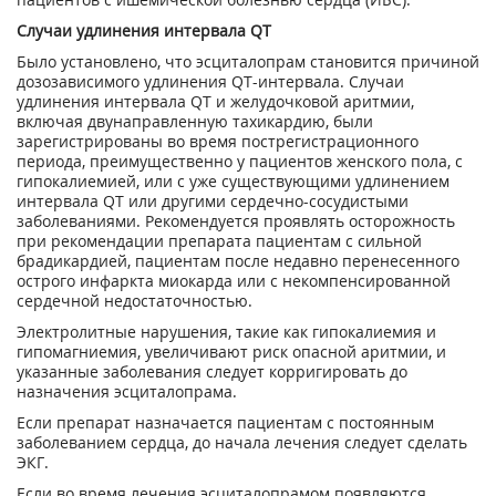
Случаи удлинения интервала QT
Было установлено, что эсциталопрам становится причиной
дозозависимого удлинения QT-интервала. Случаи
удлинения интервала QT и желудочковой аритмии,
включая двунаправленную тахикардию, были
зарегистрированы во время пострегистрационного
периода, преимущественно у пациентов женского пола, с
гипокалиемией, или с уже существующими удлинением
интервала QT или другими сердечно-сосудистыми
заболеваниями. Рекомендуется проявлять осторожность
при рекомендации препарата пациентам с сильной
брадикардией, пациентам после недавно перенесенного
острого инфаркта миокарда или с некомпенсированной
сердечной недостаточностью.
Электролитные нарушения, такие как гипокалиемия и
гипомагниемия, увеличивают риск опасной аритмии, и
указанные заболевания следует корригировать до
назначения эсциталопрама.
Если препарат назначается пациентам с постоянным
заболеванием сердца, до начала лечения следует сделать
ЭКГ.
Если во время лечения эсциталопрамом появляются