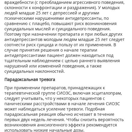
враждебности (с преобладанием агрессивного поведения,
склонности к конфронтации и раздражения). У молодых
людей младше 25 лет с депрессией и другими
психическими нарушениями антидепрессанты, по
сравнению с плацебо, повышают риск возникновения
суицидальных мыслей и суицидального поведения.
Поэтому при назначении препарата и при любых других
антидепрессантов молодым людям младше 25 лет следует
соотнести риск суицида и пользу от их применения. В
случае принятия решения о начале терапии
антидепрессантами пациент должен находиться под
тщательным наблюдением с целью раннего выявления
нарушений или изменений поведения, а также
суицидальных наклонностей.
Парадоксальная тревога
При применении препаратов, принадлежащих к
терапевтической группе СИОЗС, включая эсциталопрам,
следует учитывать, что у некоторых пациентов с
паническими расстройствами в начале лечения СИОЗС
может наблюдаться усиление тревоги. Подобная
парадоксальная реакция обычно исчезает в течение
первых двух недель лечения. Чтобы снизить вероятность
возникновения анксиогенного эффекта рекомендуется
использовать низкие начальные дозы.