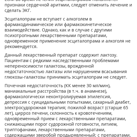
признаки сердечной аритмии, следует отменить лечение и
сделать ЭКГ.
Эсциталопрам не вступает с алкоголем в
фармакодинамическое или фармакокинетическое
взаимодействие. Однако, как и в случае с другими
психотропными лекарственными препаратами,
одновременное применение эсциталопрама и алкоголя не
рекомендуется.
Данный лекарственный препарат содержит лактозу.
Пациентам с редкими наследственными проблемами
непереносимости галактозы, врожденной
недостаточностью лактазы или нарушением всасывания
глюкозы-галактозы принимать эсциталопрам не следует.
Почечная недостаточность (КК менее 30 мл/мин),
маниакальные расстройства (в т.ч. в анамнезе),
фармакологически неконтролируемая эпилепсия,
депрессия с суицидальными попытками, сахарный диабет,
электросудорожная терапия; пожилой возраст (старше 65
лет), цирроз печени, склонность к кровотечениям,
одновременный прием с лекарственными препаратами,
снижающими порог судорожной готовности, литием,
триптофанами, лекарственными препаратами,
содержащими зверобой продырявленный; с препаратами,