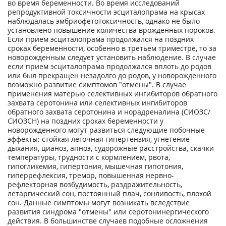
во время беременности. Во время исследований
репродуктивной токсичности эсциталопрама на крысах
наблюдалась эмбриофетотоксичность, однако не было
установлено повышение количества врожденных пороков.
Если прием эсциталопрама продолжался на поздних
сроках беременности, особенно в третьем триместре, то за
новорожденным следует установить наблюдение. В случае
если прием эсциталопрама продолжался вплоть до родов
или был прекращен незадолго до родов, у новорожденного
возможно развитие симптомов "отмены". В случае
применения матерью селективных ингибиторов обратного
захвата серотонина или селективных ингибиторов
обратного захвата серотонина и норадреналина (СИОЗС/
СИОЗСН) на поздних сроках беременности у
новорожденного могут развиться следующие побочные
эффекты: стойкая легочная гипертензия, угнетение
дыхания, цианоз, апноэ, судорожные расстройства, скачки
температуры, трудности с кормлением, рвота,
гипогликемия, гипертония, мышечная гипотония,
гиперрефлексия, тремор, повышенная нервно-
рефлекторная возбудимость, раздражительность,
летаргический сон, постоянный плач, сонливость, плохой
сон. Данные симптомы могут возникать вследствие
развития синдрома "отмены" или серотонинергического
действия. В большинстве случаев подобные осложнения