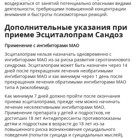
воздержаться от занятий потенциально опасными видами
деятельности, требующими повышенной концентрации
внимания и быстроты психомоторных реакций.
Дополнительные указания при
приеме Эсциталопрам Сандоз
Применение с ингибиторами МАО
Эсциталопрам нельзя назначать одновременно с
ингибиторами МАО из-за риска развития серотонинового
синдрома. Эсциталопрам может быть назначен через 14
дней после прекращения лечения необратимыми
ингибиторами МАО и как минимум через 1 день после
прекращения лечения обратимыми ингибиторами МАО
типа А (моклобемид).
Как минимум 7 дней должно пройти после окончания
приема эсциталопрама, прежде чем можно начинать
лечение неселективными ингибиторами МАО.
Применение препарата у детей и подростков, не
достигших 18 лет Антидепрессанты противопоказаны
детям и подросткам в возрасте до 18 лет из-за
повышенного риска возникновения суицидального
поведения (попыток суицида и суицидальных мыслей),