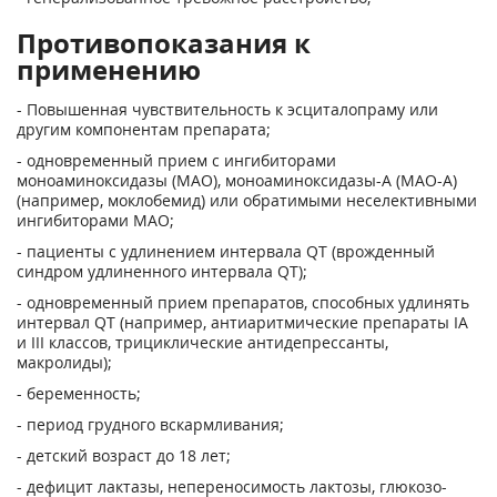
Противопоказания к
применению
- Повышенная чувствительность к эсциталопраму или
другим компонентам препарата;
- одновременный прием с ингибиторами
моноаминоксидазы (МАО), моноаминоксидазы-А (МАО-А)
(например, моклобемид) или обратимыми неселективными
ингибиторами МАО;
- пациенты с удлинением интервала QT (врожденный
синдром удлиненного интервала QT);
- одновременный прием препаратов, способных удлинять
интервал QT (например, антиаритмические препараты IA
и III классов, трициклические антидепрессанты,
макролиды);
- беременность;
- период грудного вскармливания;
- детский возраст до 18 лет;
- дефицит лактазы, непереносимость лактозы, глюкозо-