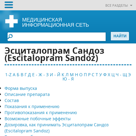
ВСЕ РАЗДЕЛЫ
МЕДИЦИНСКАЯ
ИНФОРМАЦИОННАЯ СЕТЬ
Эсциталопрам Сандоз
(Escitalopram Sandoz)
1-Z
А
Б
В
Г
Д
Е - Ж - З
И - Й
К
Л
М
Н
О
П
Р
С
Т
У
Ф
Х
Ц
Ч - Щ
Э
Ю - Я
Форма выпуска
Описание препарата
Состав
Показания к применению
Противопоказания к применению
Возможные побочные эффекты
Дозировка, как принимать Эсциталопрам Сандоз
(Escitalopram Sandoz)