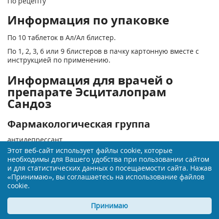
По рецепту
Информация по упаковке
По 10 таблеток в Ал/Ал блистер.
По 1, 2, 3, 6 или 9 блистеров в пачку картонную вместе с
инструкцией по применению.
Информация для врачей о
препарате Эсциталопрам
Сандоз
Фармакологическая группа
антидепрессант
Этот веб-сайт использует файлы cookie, которые
Фармакодинамика
необходимы для Вашего удобства при пользовании сайтом
и для статистических данных о посещаемости сайта. Нажав
Эсциталопрам - селективный ингибитор обратного захвата
«Принимаю», вы соглашаетесь на использование файлов
серотонина (5-НТ) с высокой аффинностью к первичному
cookie.
активному центру. Он также связан с аллостерическим
центром на транспортере серотонина с аффинностью
Принимаю
ниже в 1000 раз.