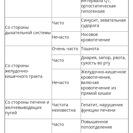
интервала QT,
ортостатическая
гипотензия
Синусит, зевательная
Часто
судорога
Со стороны
дыхательной системы
Носовое
Нечасто
кровотечение
Очень часто
Тошнота
Диарея, запор, рвота,
Часто
сухость во рту
Со стороны
желудочно-
Желудочно-кишечное
кишечного тракта
кровотечение,
Нечасто
включая
кровотечение из
прямой кишки
Со стороны печени и
Частота
Гепатит, нарушение
желчевыводящих
неизвестна
функции печени
путей
Повышенное
Часто
потоотделение