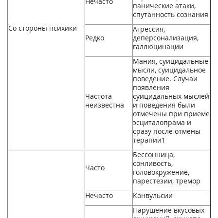
Нечасто
панические атаки,
спутанность сознания
Со стороны психики
Агрессия,
Редко
деперсонализация,
галлюцинации
Мания, суицидальные
мысли, суицидальное
поведение. Случаи
появления
Частота
суицидальных мыслей
неизвестна
и поведения были
отмечены при приеме
эсциталопрама и
сразу после отмены
терапии
1
Бессонница,
сонливость,
Часто
головокружение,
парестезии, тремор
Нечасто
Конвульсии
Нарушение вкусовых