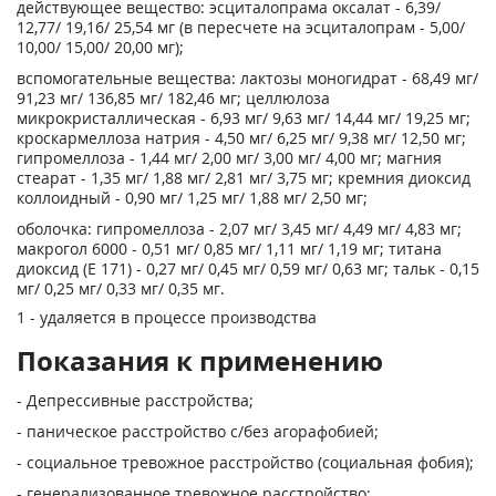
действующее вещество: эсциталопрама оксалат - 6,39/
12,77/ 19,16/ 25,54 мг (в пересчете на эсциталопрам - 5,00/
10,00/ 15,00/ 20,00 мг);
вспомогательные вещества: лактозы моногидрат - 68,49 мг/
91,23 мг/ 136,85 мг/ 182,46 мг; целлюлоза
микрокристаллическая - 6,93 мг/ 9,63 мг/ 14,44 мг/ 19,25 мг;
кроскармеллоза натрия - 4,50 мг/ 6,25 мг/ 9,38 мг/ 12,50 мг;
гипромеллоза - 1,44 мг/ 2,00 мг/ 3,00 мг/ 4,00 мг; магния
стеарат - 1,35 мг/ 1,88 мг/ 2,81 мг/ 3,75 мг; кремния диоксид
коллоидный - 0,90 мг/ 1,25 мг/ 1,88 мг/ 2,50 мг;
оболочка: гипромеллоза - 2,07 мг/ 3,45 мг/ 4,49 мг/ 4,83 мг;
макрогол 6000 - 0,51 мг/ 0,85 мг/ 1,11 мг/ 1,19 мг; титана
диоксид (Е 171) - 0,27 мг/ 0,45 мг/ 0,59 мг/ 0,63 мг; тальк - 0,15
мг/ 0,25 мг/ 0,33 мг/ 0,35 мг.
1
- удаляется в процессе производства
Показания к применению
- Депрессивные расстройства;
- паническое расстройство с/без агорафобией;
- социальное тревожное расстройство (социальная фобия);
- генерализованное тревожное расстройство;