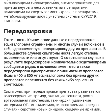
вызывающими гипонатриемию, антикоагулянтами для
приема внутрь и лекарственными препаратами,
влияющими на свертываемость крови; с препаратами,
метаболизирующимися с участием системы СУР2С19,
этанолом.
Передозировка
Токсичность. Клинические данные о передозировке
эсциталопрама ограничены, и многие случаи включают в
себя одновременную передозировку других препаратов. В
большинстве случаев симптомы носят легкую степень
выраженности или отсутствуют. О смертельных случаях в
результате передозировки исключительно эсциталопрама
сообщается редко; в основном имеет место также
передозировка одновременно принимаемых препаратов.
Дозы в 400 и 800 мг эсциталопрама без приема других
препаратов переносятся без каких-либо серьезных
симптомов.
Симптомы: при передозировке препарата развивается
головокружение, тремор, ажитация, тошнота, рвота,
артериальная гипотензия, тахикардия, удлинение
интервала QT, гипокалиемия, гипонатриемия, в редких
случаях - серотониновый синдром, сердечные аритмии,