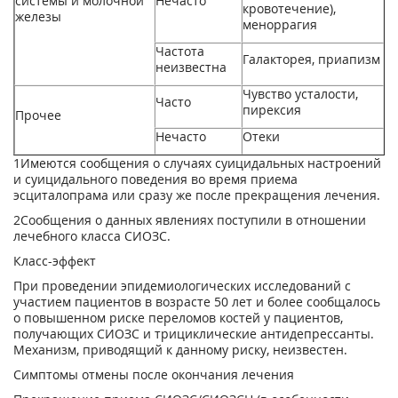
системы и молочной
Нечасто
кровотечение),
железы
меноррагия
Частота
Галакторея, приапизм
неизвестна
Чувство усталости,
Часто
пирексия
Прочее
Нечасто
Отеки
1
Имеются сообщения о случаях суицидальных настроений
и суицидального поведения во время приема
эсциталопрама или сразу же после прекращения лечения.
2
Сообщения о данных явлениях поступили в отношении
лечебного класса СИОЗС.
Класс-эффект
При проведении эпидемиологических исследований с
участием пациентов в возрасте 50 лет и более сообщалось
о повышенном риске переломов костей у пациентов,
получающих СИОЗС и трициклические антидепрессанты.
Механизм, приводящий к данному риску, неизвестен.
Симптомы отмены после окончания лечения