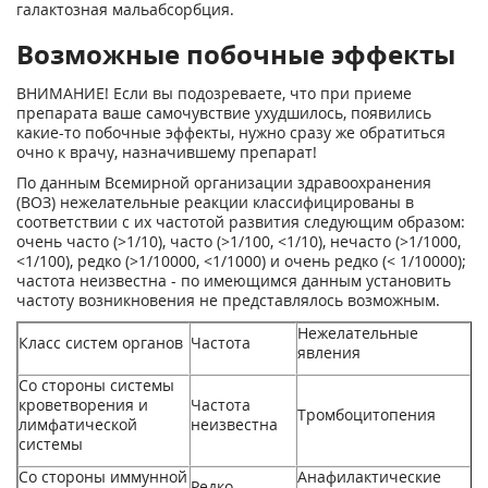
галактозная мальабсорбция.
Возможные побочные эффекты
ВНИМАНИЕ! Если вы подозреваете, что при приеме
препарата ваше самочувствие ухудшилось, появились
какие-то побочные эффекты, нужно сразу же обратиться
очно к врачу, назначившему препарат!
По данным Всемирной организации здравоохранения
(ВОЗ) нежелательные реакции классифицированы в
соответствии с их частотой развития следующим образом:
очень часто (>1/10), часто (>1/100, <1/10), нечасто (>1/1000,
<1/100), редко (>1/10000, <1/1000) и очень редко (< 1/10000);
частота неизвестна - по имеющимся данным установить
частоту возникновения не представлялось возможным.
Нежелательные
Класс систем органов
Частота
явления
Со стороны системы
кроветворения и
Частота
Тромбоцитопения
лимфатической
неизвестна
системы
Со стороны иммунной
Анафилактические
Редко