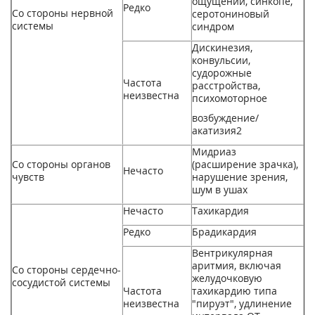
ощущений, синкопе,
Редко
Со стороны нервной
серотониновый
системы
синдром
Дискинезия,
конвульсии,
судорожные
Частота
расстройства,
неизвестна
психомоторное
возбуждение/
акатизия
2
Мидриаз
Со стороны органов
(расширение зрачка),
Нечасто
чувств
нарушение зрения,
шум в ушах
Нечасто
Тахикардия
Редко
Брадикардия
Вентрикулярная
аритмия, включая
Со стороны сердечно-
желудочковую
сосудистой системы
Частота
тахикардию типа
неизвестна
"пируэт", удлинение