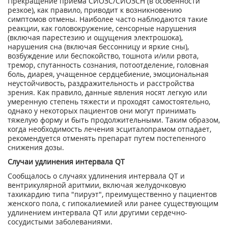
Прекращение приема СИОЗС/СИОЗСН (в особенности
резкое), как правило, приводит к возникновению
симптомов отмены. Наиболее часто наблюдаются такие
реакции, как головокружение, сенсорные нарушения
(включая парестезию и ощущения электрошока),
нарушения сна (включая бессонницу и яркие сны),
возбуждение или беспокойство, тошнота и/или рвота,
тремор, спутанность сознания, потоотделение, головная
боль, диарея, учащенное сердцебиение, эмоциональная
неустойчивость, раздражительность и расстройства
зрения. Как правило, данные явления носят легкую или
умеренную степень тяжести и проходят самостоятельно,
однако у некоторых пациентов они могут принимать
тяжелую форму и быть продолжительными. Таким образом,
когда необходимость лечения эсциталопрамом отпадает,
рекомендуется отменять препарат путем постепенного
снижения дозы.
Случаи удлинения интервала QT
Сообщалось о случаях удлинения интервала QT и
вентрикулярной аритмии, включая желудочковую
тахикардию типа "пируэт", преимущественно у пациентов
женского пола, с гипокалиемией или ранее существующим
удлинением интервала QT или другими сердечно-
сосудистыми заболеваниями.