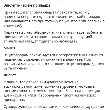
Эпилептические припадки
Прием эсциталопрама следует прекратить, если у
пациента впервые случается эпилептический припадок
или учащаются его приступы (у пациентов с эпилепсией в
анамнезе).
Пациентам с нестабильной эпилепсией следует избегать
приема СИОЗС, а за пациентами с контролируемой
эпилепсией следует тщательно наблюдать.
Мания
Эсциталопрам рекомендуется с осторожностью назначать
пациентам с манией, гипоманией в анамнезе. При
развитии маниакального состояния эсциталопрам должен
быть отменен.
Диабет
У пациентов с сахарным диабетом лечение
эсциталопрамом может изменить уровень глюкозы в
плазме крови. Поэтому может потребоваться коррекция
доз инсулина и/или пероральных гипогликемических
препаратов.
Суицид/суицидальные мысли или клиническое ухудшение