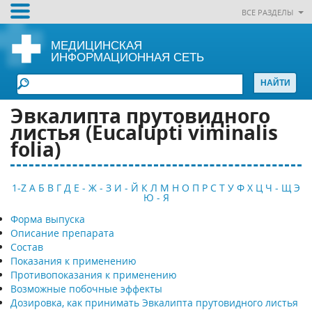
ВСЕ РАЗДЕЛЫ
МЕДИЦИНСКАЯ
ИНФОРМАЦИОННАЯ СЕТЬ
Эвкалипта прутовидного
листья (Eucalupti viminalis
folia)
1-Z
А
Б
В
Г
Д
Е - Ж - З
И - Й
К
Л
М
Н
О
П
Р
С
Т
У
Ф
Х
Ц
Ч - Щ
Э
Ю - Я
Форма выпуска
Описание препарата
Состав
Показания к применению
Противопоказания к применению
Возможные побочные эффекты
Дозировка, как принимать Эвкалипта прутовидного листья