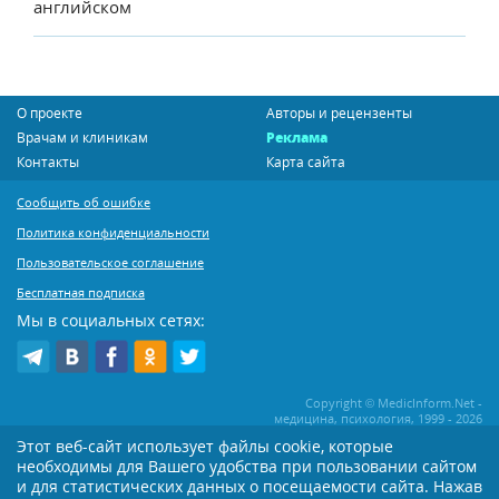
английском
О проекте
Авторы и рецензенты
Врачам и клиникам
Реклама
Контакты
Карта сайта
Сообщить об ошибке
Политика конфиденциальности
Пользовательское соглашение
Бесплатная подписка
Мы в социальных сетях:
Copyright © MedicInform.Net -
медицина, психология, 1999 - 2026
Этот веб-сайт использует файлы cookie, которые
необходимы для Вашего удобства при пользовании сайтом
Копирование или иное распространение статей нашего сайта строго
воспрещается. Копирование раздела "Новости" допускается при наличии
и для статистических данных о посещаемости сайта. Нажав
активной открытой для поисковиков ссылки на MedicInform.Net