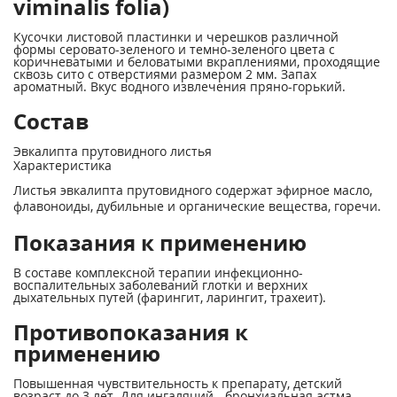
viminalis folia)
Кусочки листовой пластинки и черешков различной
формы серовато-зеленого и темно-зеленого цвета с
коричневатыми и беловатыми вкраплениями, проходящие
сквозь сито с отверстиями размером 2 мм. Запах
ароматный. Вкус водного извлечения пряно-горький.
Состав
Эвкалипта прутовидного листья
Характеристика
Листья эвкалипта прутовидного содержат эфирное масло,
флавоноиды, дубильные и органические вещества, горечи.
Показания к применению
В составе комплексной терапии инфекционно-
воспалительных заболеваний глотки и верхних
дыхательных путей (фарингит, ларингит, трахеит).
Противопоказания к
применению
Повышенная чувствительность к препарату, детский
возраст до 3 лет. Для ингаляций - бронхиальная астма,