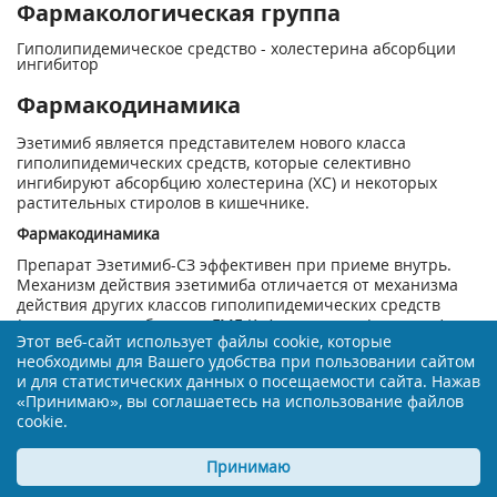
Фармакологическая группа
Гиполипидемическое средство - холестерина абсорбции
ингибитор
Фармакодинамика
Эзетимиб является представителем нового класса
гиполипидемических средств, которые селективно
ингибируют абсорбцию холестерина (ХС) и некоторых
растительных стиролов в кишечнике.
Фармакодинамика
Препарат Эзетимиб-СЗ эффективен при приеме внутрь.
Механизм действия эзетимиба отличается от механизма
действия других классов гиполипидемических средств
(например, ингибиторов ГМГ-КоА-редуктазы (статинов),
Этот веб-сайт использует файлы cookie, которые
секвестрантов желчных кислот, фибратов и растительных
необходимы для Вашего удобства при пользовании сайтом
станолов). Молекулярной мишенью эзетимиба является
и для статистических данных о посещаемости сайта. Нажав
транспортный белок (Niemann-Pick Cl-Like, NPC1L1),
«Принимаю», вы соглашаетесь на использование файлов
ответственный за всасывание в кишечнике холестерина и
cookie.
фитостеролов.
Эзетимиб локализуется в щеточной каемке тонкого
Принимаю
кишечника и препятствует всасыванию ХС, приводя к
снижению поступления ХС из кишечника в печень, за счет