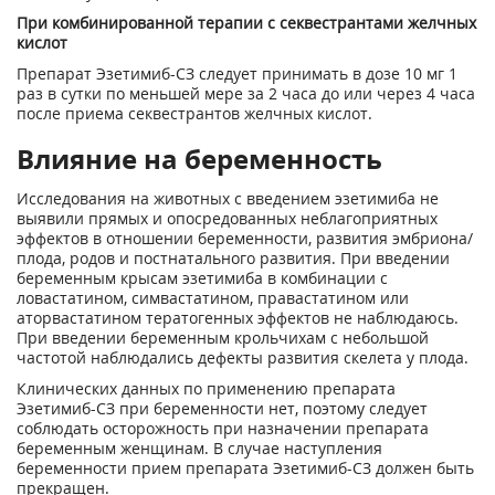
При комбинированной терапии с секвестрантами желчных
кислот
Препарат Эзетимиб-СЗ следует принимать в дозе 10 мг 1
раз в сутки по меньшей мере за 2 часа до или через 4 часа
после приема секвестрантов желчных кислот.
Влияние на беременность
Исследования на животных с введением эзетимиба не
выявили прямых и опосредованных неблагоприятных
эффектов в отношении беременности, развития эмбриона/
плода, родов и постнатального развития. При введении
беременным крысам эзетимиба в комбинации с
ловастатином, симвастатином, правастатином или
аторвастатином тератогенных эффектов не наблюдаюсь.
При введении беременным крольчихам с небольшой
частотой наблюдались дефекты развития скелета у плода.
Клинических данных по применению препарата
Эзетимиб-СЗ при беременности нет, поэтому следует
соблюдать осторожность при назначении препарата
беременным женщинам. В случае наступления
беременности прием препарата Эзетимиб-СЗ должен быть
прекращен.