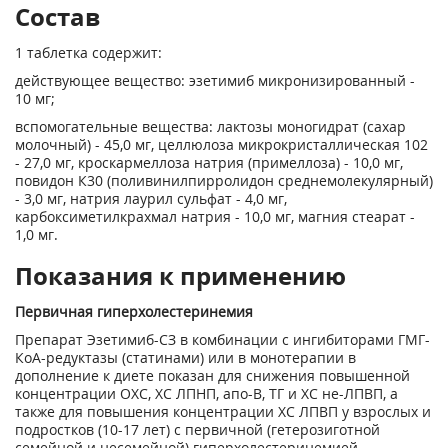
Состав
1 таблетка содержит:
действующее вещество: эзетимиб микронизированный -
10 мг;
вспомогательные вещества: лактозы моногидрат (сахар
молочный) - 45,0 мг, целлюлоза микрокристаллическая 102
- 27,0 мг, кроскармеллоза натрия (примеллоза) - 10,0 мг,
повидон К30 (поливинилпирролидон среднемолекулярный)
- 3,0 мг, натрия лаурил сульфат - 4,0 мг,
карбоксиметилкрахмал натрия - 10,0 мг, магния стеарат -
1,0 мг.
Показания к применению
Первичная гиперхолестеринемия
Препарат Эзетимиб-СЗ в комбинации с ингибиторами ГМГ-
КоА-редуктазы (статинами) или в монотерапии в
дополнение к диете показан для снижения повышенной
концентрации ОХС, ХС ЛПНП, апо-В, ТГ и ХС не-ЛПВП, а
также для повышения концентрации ХС ЛПВП у взрослых и
подростков (10-17 лет) с первичной (гетерозиготной
семейной и несемейной) гиперхолестеринемией.