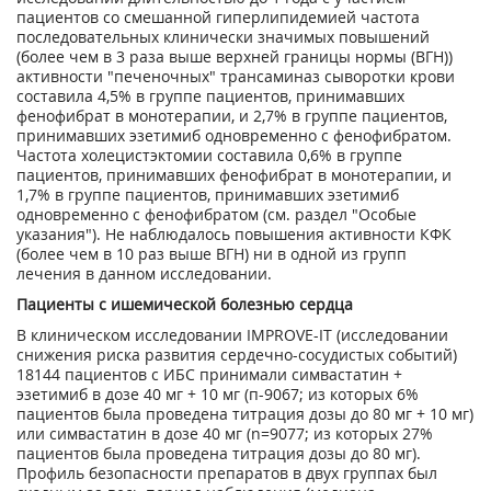
пациентов со смешанной гиперлипидемией частота
последовательных клинически значимых повышений
(более чем в 3 раза выше верхней границы нормы (ВГН))
активности "печеночных" трансаминаз сыворотки крови
составила 4,5% в группе пациентов, принимавших
фенофибрат в монотерапии, и 2,7% в группе пациентов,
принимавших эзетимиб одновременно с фенофибратом.
Частота холецистэктомии составила 0,6% в группе
пациентов, принимавших фенофибрат в монотерапии, и
1,7% в группе пациентов, принимавших эзетимиб
одновременно с фенофибратом (см. раздел "Особые
указания"). Не наблюдалось повышения активности КФК
(более чем в 10 раз выше ВГН) ни в одной из групп
лечения в данном исследовании.
Пациенты с ишемической болезнью сердца
В клиническом исследовании IMPROVE-IT (исследовании
снижения риска развития сердечно-сосудистых событий)
18144 пациентов с ИБС принимали симвастатин +
эзетимиб в дозе 40 мг + 10 мг (п-9067; из которых 6%
пациентов была проведена титрация дозы до 80 мг + 10 мг)
или симвастатин в дозе 40 мг (n=9077; из которых 27%
пациентов была проведена титрация дозы до 80 мг).
Профиль безопасности препаратов в двух группах был