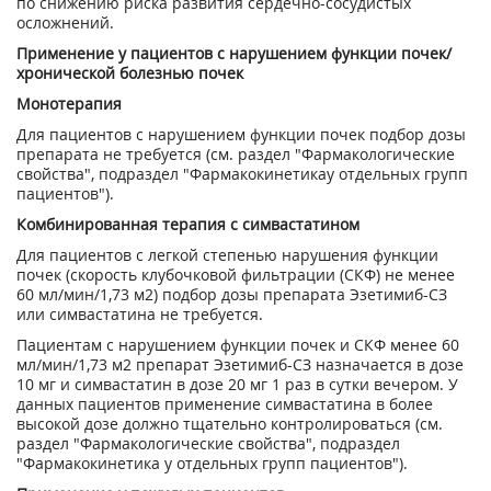
по снижению риска развития сердечно-сосудистых
осложнений.
Применение у пациентов с нарушением функции почек/
хронической болезнью почек
Монотерапия
Для пациентов с нарушением функции почек подбор дозы
препарата не требуется (см. раздел "Фармакологические
свойства", подраздел "Фармакокинетикау отдельных групп
пациентов").
Комбинированная терапия с симвастатином
Для пациентов с легкой степенью нарушения функции
почек (скорость клубочковой фильтрации (СКФ) не менее
60 мл/мин/1,73 м
2
) подбор дозы препарата Эзетимиб-СЗ
или симвастатина не требуется.
Пациентам с нарушением функции почек и СКФ менее 60
мл/мин/1,73 м
2
препарат Эзетимиб-СЗ назначается в дозе
10 мг и симвастатин в дозе 20 мг 1 раз в сутки вечером. У
данных пациентов применение симвастатина в более
высокой дозе должно тщательно контролироваться (см.
раздел "Фармакологические свойства", подраздел
"Фармакокинетика у отдельных групп пациентов").