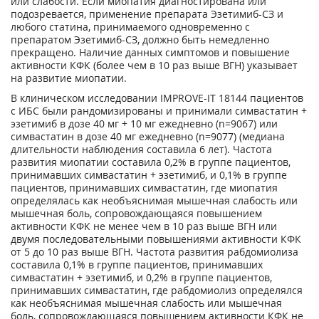
или слабости. Если миопатия диагностирована или
подозревается, применение препарата Эзетимиб-СЗ и
любого статина, принимаемого одновременно с
препаратом Эзетимиб-СЗ, должно быть немедленно
прекращено. Наличие данных симптомов и повышение
активности КФК (более чем в 10 раз выше ВГН) указывает
на развитие миопатии.
В клиническом исследовании IMPROVE-IT 18144 пациентов
с ИБС были рандомизированы и принимали симвастатин +
эзетимиб в дозе 40 мг + 10 мг ежедневно (n=9067) или
симвастатин в дозе 40 мг ежедневно (n=9077) (медиана
длительности наблюдения составила 6 лет). Частота
развития миопатии составила 0,2% в группе пациентов,
принимавших симвастатин + эзетимиб, и 0,1% в группе
пациентов, принимавших симвастатин, где миопатия
определялась как необъяснимая мышечная слабость или
мышечная боль, сопровождающаяся повышением
активности КФК не менее чем в 10 раз выше ВГН или
двумя последовательными повышениями активности КФК
от 5 до 10 раз выше ВГН. Частота развития рабдомиолиза
составила 0,1% в группе пациентов, принимавших
симвастатин + эзетимиб, и 0,2% в группе пациентов,
принимавших симвастатин, где рабдомиолиз определялся
как необъяснимая мышечная слабость или мышечная
боль, сопровождающаяся повышением активности КФК не