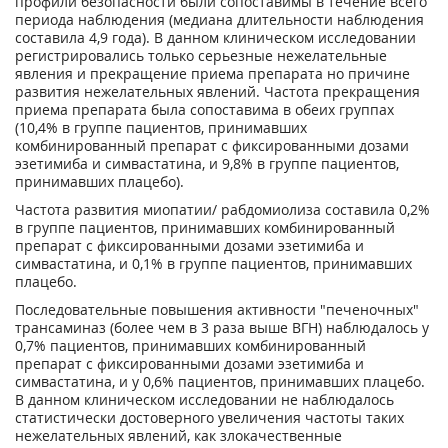
профили безопасности были сопоставимы в течение всего
периода наблюдения (медиана длительности наблюдения
составила 4,9 года). В данном клиническом исследовании
регистрировались только серьезные нежелательные
явления и прекращение приема препарата но причине
развития нежелательных явлений. Частота прекращения
приема препарата была сопоставима в обеих группах
(10,4% в группе пациентов, принимавших
комбинированный препарат с фиксированными дозами
эзетимиба и симвастатина, и 9,8% в группе пациентов,
принимавших плацебо).
Частота развития миопатии/ рабдомиолиза составила 0,2%
в группе пациентов, принимавших комбинированный
препарат с фиксированными дозами эзетимиба и
симвастатина, и 0,1% в группе пациентов, принимавших
плацебо.
Последовательные повышения активности "печеночных"
трансаминаз (более чем в 3 раза выше ВГН) наблюдалось у
0,7% пациентов, принимавших комбинированный
препарат с фиксированными дозами эзетимиба и
симвастатина, и у 0,6% пациентов, принимавших плацебо.
В данном клиническом исследовании не наблюдалось
статистически достоверного увеличения частоты таких
нежелательных явлений, как злокачественные