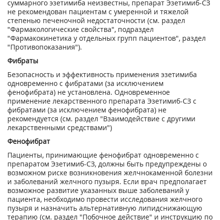
суммарного эзетимиба неизвестны, препарат Эзетимиб-СЗ
не рекомендован пациентам с умеренной и тяжелой
степенью печеночной недостаточности (см. раздел
"Фармакологические свойства", подраздел
"Фармакокинетика у отдельных групп пациентов", раздел
"Противопоказания").
Фибрaты
Безопасность и эффективность применения эзетимиба
одновременно с фибратами (за исключением
фенофибрата) не установлена. Одновременное
применение лекарственного препарата Эзетимиб-СЗ с
фибратами (за исключением фенофибрата) не
рекомендуется (см. раздел "Взаимодействие с другими
лекарственными средствами")
Фенофибрат
Пациенты, принимающие фенофибрат одновременно с
препаратом Эзетимиб-СЗ, должны быть предупреждены о
возможном риске возникновения желчнокаменной болезни
и заболеваний желчного пузыря. Если врач предполагает
возможное развитие указанных выше заболеваний у
пациента, необходимо провести исследования желчного
пузыря и назначить альтернативную липидснижающую
терапию (см. раздел "Побочное действие" и инструкцию по