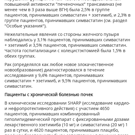
повышений активности "печеночных" трансаминаз (не
менее чем в 3 раза выше ВГН) была 2,5% в группе
пациентов, принимавших симвастатин + эзетимиб, и 2,3% в
группе пациентов, принимавших симвастатин (см. раздел
"Особые указания").
Нежелательные явления со стороны желчного пузыря
наблюдались у 3,1% пациентов, принимавших симвастатин
+ эзетимиб и 3,5% пациентов, принимавших симвастатин.
Частота госпитализации с холецистэктомией была 1,5% в
обеих группах.
Рак (определялся как любое новое злокачественное
новообразование) диагностировался в течение
исследования у 9,4% пациентов, принимавших
симвастатин + эзетимиб, и 9,5% пациентов, принимавших
симвастатин.
Пациенты с хронической болезнью почек
В клиническом исследовании SHARP (исследование кардио-
и нефропротективного действия) с участием 4650
пациентов, принимавших комбинированный
гиполипидемический препарат с фиксированными дозами
лекарственного эзетимиба (10 мг) и симвастатина (20 мг) 1
раз в сутки, и 4620 пациентов, принимавших плацебо,