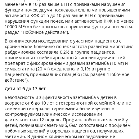
менее чем в 10 раз выше ВГН с признаками нарушения
функции почек, двумя последовательными повышениями
активности КФК от 5 до 10 раз выше ВГН с признаками
нарушения функции почек, или активностью КФК не менее
10000 МЕ/мл без признаков нарушения функции почек (см.
раздел "Побочное действие").
В клиническом исследовании с участием пациентов с
хронической болезнью почек частота развития миопатии/
рабдомиолиза составила 0,2% в группе пациентов,
принимавших комбинированный гиполипидемический
препарат с фиксированными дозами эзетимиба (10 мг) и
симвастатина (20 мг) ежедневно, и 0,1% в группе
пациентов, принимавших плацебо (см. раздел "Побочное
действие").
Дети от 6 до 17 лет
Безопасность и эффективность эзетимиба у детей в
возрасте от 6 до 10 лет с гетерозиготной семейной или не
семейной гиперхолестеринемией были изучены в
контролируемом клиническом исследовании
длительностью 12 недель. Профиль побочных явлений у
детей, получавших эзетимиб, был сопоставим с профилем
побочных явлений у взрослых пациентов, получавших
эзетимиб. В данном клиническом исследовании не