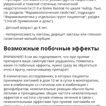
умеренной и тяжелой степенью печеночной
недостаточности (7-9 и более баллов по шкале Чайлд- Пью,
см. разделы "Фармакологические свойства", подраздел
"Фармакокинетика у отдельных групп пациентов"; раздел
"Способ применения и дозы").
- Детский возраст до 6 лет.
- Непереносимость лактозы, дефицит лактазы или глюкозо-
галактозная мальабсорбция.
Возможные побочные эффекты
ВНИМАНИЕ! Если вы подозреваете, что при приеме
препарата ваше самочувствие ухудшилось, появились
какие-то побочные эффекты, нужно сразу же обратиться
очно к врачу, назначившему препарат!
В клинических исследованиях, в которых пациенты
принимали эзетимиб в дозе 10 мг в сутки в монотерапии,
или в комбинации со статином или в комбинации с
фенофибратом, нежелательные реакции обычно были
легкими и преходящими; общая частота нежелательных
эффектов и частота случаев отмены лечения в связи с
нежелательными эффектами при приеме эзетимиба не
отличались с данными показателями при приеме плацебо.