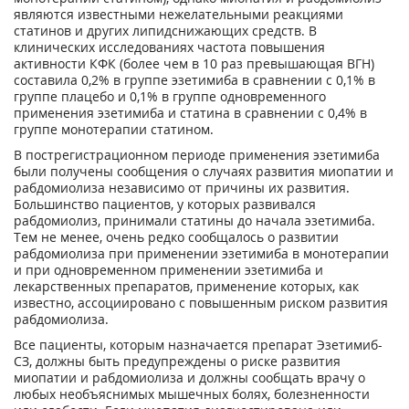
являются известными нежелательными реакциями
статинов и других липидснижающих средств. В
клинических исследованиях частота повышения
активности КФК (более чем в 10 раз превышающая ВГН)
составила 0,2% в группе эзетимиба в сравнении с 0,1% в
группе плацебо и 0,1% в группе одновременного
применения эзетимиба и статина в сравнении с 0,4% в
группе монотерапии статином.
В пострегистрационном периоде применения эзетимиба
были получены сообщения о случаях развития миопатии и
рабдомиолиза независимо от причины их развития.
Большинство пациентов, у которых развивался
рабдомиолиз, принимали статины до начала эзетимиба.
Тем не менее, очень редко сообщалось о развитии
рабдомиолиза при применении эзетимиба в монотерапии
и при одновременном применении эзетимиба и
лекарственных препаратов, применение которых, как
известно, ассоциировано с повышенным риском развития
рабдомиолиза.
Все пациенты, которым назначается препарат Эзетимиб-
СЗ, должны быть предупреждены о риске развития
миопатии и рабдомиолиза и должны сообщать врачу о
любых необъяснимых мышечных болях, болезненности