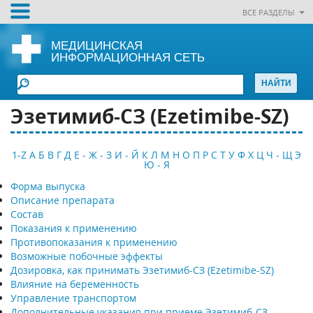
ВСЕ РАЗДЕЛЫ
МЕДИЦИНСКАЯ
ИНФОРМАЦИОННАЯ СЕТЬ
Эзетимиб-СЗ (Ezetimibe-SZ)
1-Z
А
Б
В
Г
Д
Е - Ж - З
И - Й
К
Л
М
Н
О
П
Р
С
Т
У
Ф
Х
Ц
Ч - Щ
Э
Ю - Я
Форма выпуска
Описание препарата
Состав
Показания к применению
Противопоказания к применению
Возможные побочные эффекты
Дозировка, как принимать Эзетимиб-СЗ (Ezetimibe-SZ)
Влияние на беременность
Управление транспортом
Дополнительные указания при приеме Эзетимиб-СЗ