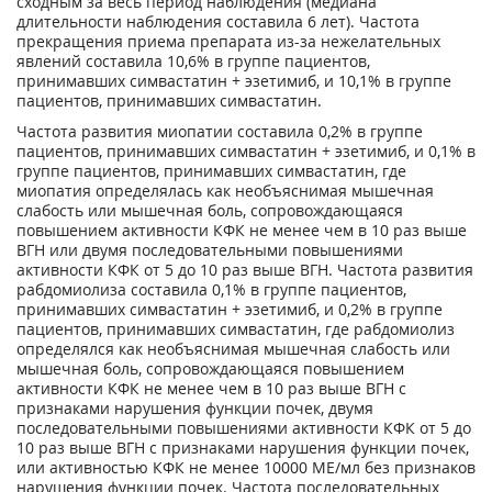
сходным за весь период наблюдения (медиана
длительности наблюдения составила 6 лет). Частота
прекращения приема препарата из-за нежелательных
явлений составила 10,6% в группе пациентов,
принимавших симвастатин + эзетимиб, и 10,1% в группе
пациентов, принимавших симвастатин.
Частота развития миопатии составила 0,2% в группе
пациентов, принимавших симвастатин + эзетимиб, и 0,1% в
группе пациентов, принимавших симвастатин, где
миопатия определялась как необъяснимая мышечная
слабость или мышечная боль, сопровождающаяся
повышением активности КФК не менее чем в 10 раз выше
ВГН или двумя последовательными повышениями
активности КФК от 5 до 10 раз выше ВГН. Частота развития
рабдомиолиза составила 0,1% в группе пациентов,
принимавших симвастатин + эзетимиб, и 0,2% в группе
пациентов, принимавших симвастатин, где рабдомиолиз
определялся как необъяснимая мышечная слабость или
мышечная боль, сопровождающаяся повышением
активности КФК не менее чем в 10 раз выше ВГН с
признаками нарушения функции почек, двумя
последовательными повышениями активности КФК от 5 до
10 раз выше ВГН с признаками нарушения функции почек,
или активностью КФК не менее 10000 МЕ/мл без признаков
нарушения функции почек. Частота последовательных