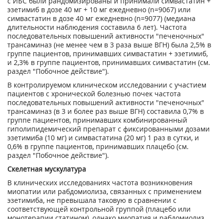
с ИБС были рандомизированы и принимали симвастатин +
эзетимиб в дозе 40 мг + 10 мг ежедневно (n=9067) или
симвастатин в дозе 40 мг ежедневно (n=9077) (медиана
длительности наблюдения составила 6 лет). Частота
последовательных повышений активности "печеночных"
трансаминаз (не менее чем в 3 раза выше ВГН) была 2,5% в
группе пациентов, принимавших симвастатин + эзетимиб,
и 2,3% в группе пациентов, принимавших симвастатин (см.
раздел "Побочное действие").
В контролируемом клиническом исследовании с участием
пациентов с хронической болезнью почек частота
последовательных повышений активности "печеночных"
трансаминаз (в 3 и более раз выше ВГН) составила 0,7% в
группе пациентов, принимавших комбинированный
гиполипидемический препарат с фиксированными дозами
эзетимиба (10 мг) и симвастатина (20 мг) 1 раз в сутки, и
0,6% в группе пациентов, принимавших плацебо (см.
раздел "Побочное действие").
Скелетная мускулатура
В клинических исследованиях частота возникновения
миопатии или рабдомиолиза, связанных с применением
эзетимиба, не превышала таковую в сравнении с
соответствующей контрольной группой (плацебо или
монотерапии статином), однако миопатия и рабдомиолиз