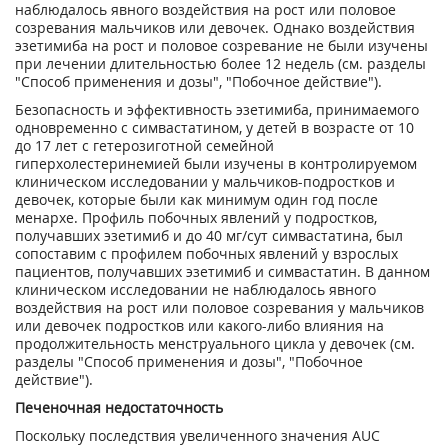
наблюдалось явного воздействия на рост или половое
созревания мальчиков или девочек. Однако воздействия
эзетимиба на рост и половое созревание не были изучены
при лечении длительностью более 12 недель (см. разделы
"Способ применения и дозы", "Побочное действие").
Безопасность и эффективность эзетимиба, принимаемого
одновременно с симвастатином, у детей в возрасте от 10
до 17 лет с гетерозиготной семейной
гиперхолестеринемией были изучены в контролируемом
клиническом исследовании у мальчиков-подростков и
девочек, которые были как минимум один год после
менархе. Профиль побочных явлений у подростков,
получавших эзетимиб и до 40 мг/сут симвастатина, был
сопоставим с профилем побочных явлений у взрослых
пациентов, получавших эзетимиб и симвастатин. В данном
клиническом исследовании не наблюдалось явного
воздействия на рост или половое созревания у мальчиков
или девочек подростков или какого-либо влияния на
продолжительность менструального цикла у девочек (см.
разделы "Способ применения и дозы", "Побочное
действие").
Печеночная недостаточность
Поскольку последствия увеличенного значения AUC