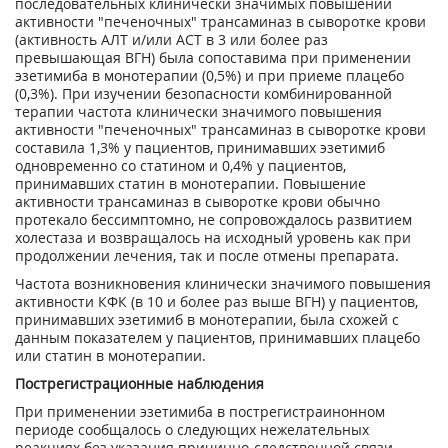
последовательных клинически значимых повышений
активности "печеночных" трансаминаз в сыворотке крови
(активность АЛТ и/или ACT в 3 или более раз
превышающая ВГН) была сопоставима при применении
эзетимиба в монотерапии (0,5%) и при приеме плацебо
(0,3%). При изучении безопасности комбинированной
терапии частота клинически значимого повышения
активности "печеночных" трансаминаз в сыворотке крови
составила 1,3% у пациентов, принимавших эзетимиб
одновременно со статином и 0,4% у пациентов,
принимавших статин в монотерапии. Повышение
активности трансаминаз в сыворотке крови обычно
протекало бессимптомно, не сопровождалось развитием
холестаза и возвращалось на исходный уровень как при
продолжении лечения, так и после отмены препарата.
Частота возникновения клинически значимого повышения
активности КФК (в 10 и более раз выше ВГН) у пациентов,
принимавших эзетимиб в монотерапии, была схожей с
данным показателем у пациентов, принимавших плацебо
или статин в монотерапии.
Пострегистрационные наблюдения
При применении эзетимиба в пострегистраинонном
периоде сообщалось о следующих нежелательных
реакциях без указания причинно-следственной связи.