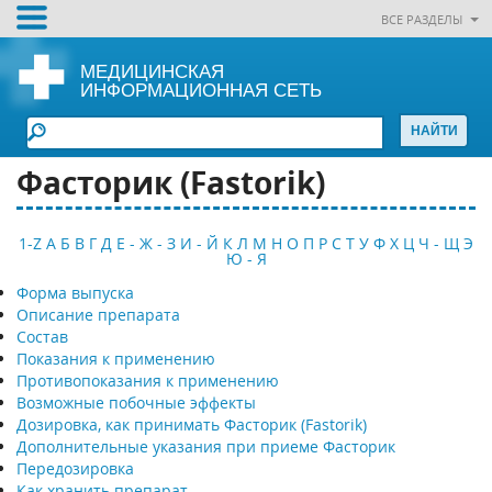
ВСЕ РАЗДЕЛЫ
МЕДИЦИНСКАЯ
ИНФОРМАЦИОННАЯ СЕТЬ
Фасторик (Fastorik)
1-Z
А
Б
В
Г
Д
Е - Ж - З
И - Й
К
Л
М
Н
О
П
Р
С
Т
У
Ф
Х
Ц
Ч - Щ
Э
Ю - Я
Форма выпуска
Описание препарата
Состав
Показания к применению
Противопоказания к применению
Возможные побочные эффекты
Дозировка, как принимать Фасторик (Fastorik)
Дополнительные указания при приеме Фасторик
Передозировка
Как хранить препарат