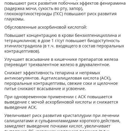
повышают риск развития побочных эффектов фенирамина
(задержка мочи, сухость во рту, запор),
глюкокортикостероиды (ГКС) повышают риск развития
глаукомы.
Обусловленные аскорбиновой кислотой:
Повышает концентрацию в крови бензилпенициллина и
тетрациклинов; в дозе 1 г/сут повышает биодоступность
этинилэстрадиола (в т.ч. входящего в состав пероральных
контрацептивов).
Улучшает всасывание в кишечнике препаратов железа
(переводит трехвалентное железо в двухвалентное.
Снижает эффективность гепарина и непрямых
антикоагулянтов. Ацетилсалициловая кислота (АСК),
пероральные контрацептивы, свежие соки и щелочное
питье снижают всасывание и усвоение.
При одновременном применении с АСК повышается
выведение с мочой аскорбиновой кислоты и снижается
выведение АСК.
Увеличивает риск развития кристаплурии при лечении
салицилатами и сульфаниламидами короткого действия,
замедляет выведение почками кислот, увеличивает