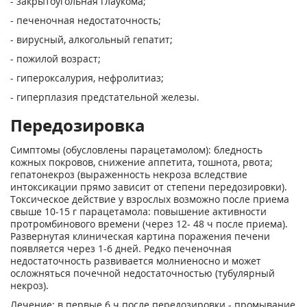
- закрытоугольная глаукома;
- печеночная недостаточность;
- вирусный, алкогольный гепатит;
- пожилой возраст;
- гипероксалурия, нефролитиаз;
- гиперплазия предстательной железы.
Передозировка
Симптомы (обусловлены парацетамолом): бледность
кожных покровов, снижение аппетита, тошнота, рвота;
гепатонекроз (выраженность некроза вследствие
интоксикации прямо зависит от степени передозировки).
Токсическое действие у взрослых возможно после приема
свыше 10-15 г парацетамола: повышение активности
протромбинового времени (через 12- 48 ч после приема).
Развернутая клиническая картина поражения печени
появляется через 1-6 дней. Редко печеночная
недостаточность развивается молниеносно и может
осложняться почечной недостаточностью (тубулярный
некроз).
Лечение: в первые 6 ч после передозировки - промывание