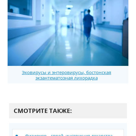
Эховирусы и энтеровирусы, бостонская
экзантематозная лихорадка
СМОТРИТЕ ТАКЖЕ:
Физиомер - спрей, инструкция лекарства