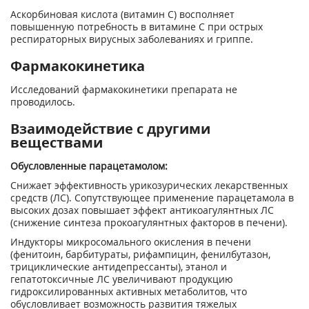
Аскорбиновая кислота (витамин С) восполняет
повышенную потребность в витамине С при острых
респираторных вирусных заболеваниях и гриппе.
Фармакокинетика
Исследований фармакокинетики препарата не
проводилось.
Взаимодействие с другими
веществами
Обусловленные парацетамолом:
Снижает эффективность урикозурических лекарственных
средств (ЛС). Сопутствующее применение парацетамола в
высоких дозах повышает эффект антикоагулянтных ЛС
(снижение синтеза прокоагулянтных факторов в печени).
Индукторы микросомального окисления в печени
(фенитоин, барбитураты, рифампицин, фенилбутазон,
трициклические антидепрессанты), этанол и
гепатотоксичные ЛС увеличивают продукцию
гидроксилированных активных метаболитов, что
обусловливает возможность развития тяжелых