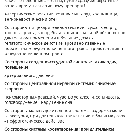
какие-то побочные эффекты, нужно сразу же обратиться
очно к врачу, назначившему препарат!
Аллергические реакции: кожная сыпь, зуд, крапивница,
ангионевротический отек.
Со стороны пищеварительной системы: сухость во рту,
тошнота, рвота, запор, боли в эпигастральной области, при
длительном применении в больших дозах -
гепатотоксическое действие, эрозивно-язвенные
поражения желудочно-кишечного тракта, кровотечения в
желудочно-кишечном тракте.
Со стороны сердечно-сосудистой системы: тахикардия,
повышение
артериального давления.
Со стороны центральной нервной системы: снижение
скорости
психомоторных-реакций, чувство усталости, сонливость,
головокружение,- нарушение сна.
Со стороны мочевыделительной системы: задержка мочи,
глюкозурия, при длительном применении в больших дозах
- нефротоксическое действие.
Со стороны системы кроветворения: при длительном