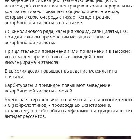
выведение ЛС, имеющих щелочную реакцию (в т.ч.
алкалоидов), снижает концентрацию в крови пероральных
контрацептивов. Повышает общий клиренс этанола,
который в свою очередь снижает концентрацию
аскорбиновой кислоты в организме.
ЛС хинолинового ряда, кальция хлорид, салицилаты, ГКС
при длительном применении истощают запасы
аскорбиновой кислоты.
При длительном применении или применении в высоких
дозах может препятствовать взаимодействию
дисульфирама и этанола.
В высоких дозах повышает выведение мексилетина
почками.
Барбитураты и примидон повышают выведение
аскорбиновой кислоты с мочой.
Уменьшает терапевтическое действие антипсихотических
ЛС (нейролептиков) - производных фенотиазина,
канальцевую реабсорбцию амфетамина и трициклических
антидепрессантов.