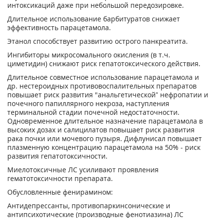
интоксикаций даже при небольшой передозировке.
Длительное использование барбитуратов снижает
эффективность парацетамола.
Этанол способствует развитию острого панкреатита.
Ингибиторы микросомального окисления (в т.ч.
циметидин) снижают риск гепатотоксического действия.
Длительное совместное использование парацетамола и
др. нестероидных противовоспалительных препаратов
повышает риск развития "анальгетической” нефропатии и
почечного папиллярного некроза, наступления
терминальной стадии почечной недостаточности.
Одновременное длительное назначение парацетамола в
высоких дозах и салицилатов повышает риск развития
рака почки или мочевого пузыря. Дифлунисал повышает
плазменную концентрацию парацетамола на 50% - риск
развития гепатотоксичности.
Миелотоксичные ЛС усиливают проявления
гематотоксичности препарата.
Обусловленные фенирамином:
Антидепрессанты, противопаркинсонические и
антипсихотические (производные фенотиазина) ЛС