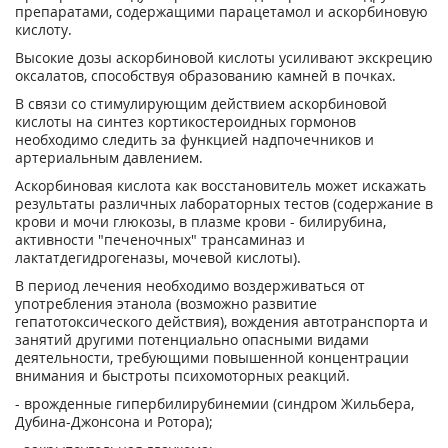
препаратами, содержащими парацетамол и аскорбиновую
кислоту.
Высокие дозы аскорбиновой кислоты усиливают экскрецию
оксалатов, способствуя образованию камней в почках.
В связи со стимулирующим действием аскорбиновой
кислоты на синтез кортикостероидных гормонов
необходимо следить за функцией надпочечников и
артериальным давлением.
Аскорбиновая кислота как восстановитель может искажать
результаты различных лабораторных тестов (содержание в
крови и мочи глюкозы, в плазме крови - билирубина,
активности "печеночных" трансаминаз и
лактатдегидрогеназы, мочевой кислоты).
В период лечения необходимо воздерживаться от
употребления этанола (возможно развитие
гепатотоксического действия), вождения автотранспорта и
занятий другими потенциально опасными видами
деятельности, требующими повышенной концентрации
внимания и быстроты психомоторных реакций.
- врожденные гипербилирубинемии (синдром Жильбера,
Дубина-Джонсона и Ротора);