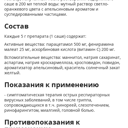
саше в 200 мл теплой воды: мутный раствор светло-
оранжевого цвета с апельсиновым ароматом и
суспедированными частицами.
Состав
Каждые 5 г препарата (1 саше) содержат:
Активные вещества: парацетамол 500 мг, фенирамина
малеат 25 мг, аскорбиновая кислота (витамин С) 200 мг.
Вспомогательные вещества: маннитол, натрия сахаринат,
аспартам, натрия кроскармеллоза, кросповидон, повидон,
ароматизатор апельсиновый, краситель солнечный закат
желтый.
Показания к применению
- симптоматическая терапия острых респираторных
вирусных заболеваний, в том числе гриппа,
сопровождающихся в т.ч. ринореей, слезотечением,
ринофарингитом, миалгией, головной болью.
Противопоказания к