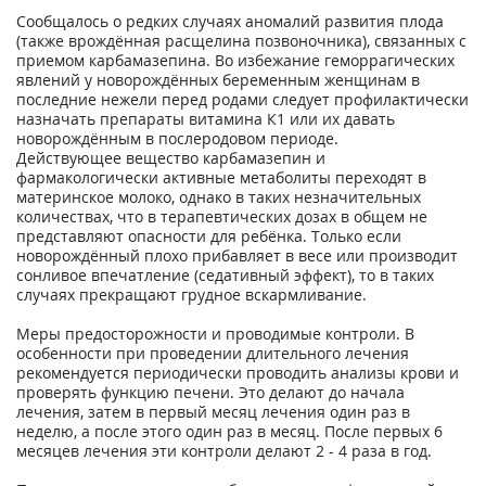
Сообщалось о редких случаях аномалий развития плода
(также врождённая расщелина позвоночника), связанных с
приемом карбамазепина. Во избежание геморрагических
явлений у новорождённых беременным женщинам в
последние нежели перед родами следует профилактически
назначать препараты витамина К1 или их давать
новорождённым в послеродовом периоде.
Действующее вещество карбамазепин и
фармакологически активные метаболиты переходят в
материнское молоко, однако в таких незначительных
количествах, что в терапевтических дозах в общем не
представляют опасности для ребёнка. Только если
новорождённый плохо прибавляет в весе или производит
сонливое впечатление (седативный эффект), то в таких
случаях прекращают грудное вскармливание.
Меры предосторожности и проводимые контроли. В
особенности при проведении длительного лечения
рекомендуется периодически проводить анализы крови и
проверять функцию печени. Это делают до начала
лечения, затем в первый месяц лечения один раз в
неделю, а после этого один раз в месяц. После первых 6
месяцев лечения эти контроли делают 2 - 4 раза в год.