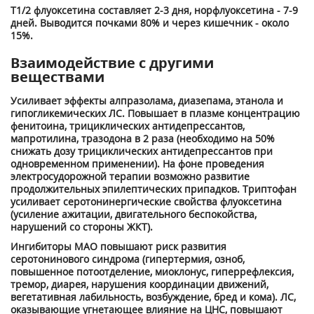
T
1/2
флуоксетина составляет 2-3 дня, норфлуоксетина - 7-9
дней. Выводится почками 80% и через кишечник - около
15%.
Взаимодействие с другими
веществами
Усиливает эффекты алпразолама, диазепама, этанола и
гипогликемических ЛС. Повышает в плазме концентрацию
фенитоина, трициклических антидепрессантов,
мапротилина, тразодона в 2 раза (необходимо на 50%
снижать дозу трициклических антидепрессантов при
одновременном применении). На фоне проведения
электросудорожной терапии возможно развитие
продолжительных эпилептических припадков. Триптофан
усиливает серотонинергические свойства флуоксетина
(усиление ажитации, двигательного беспокойства,
нарушений со стороны ЖКТ).
Ингибиторы МАО повышают риск развития
серотонинового синдрома (гипертермия, озноб,
повышенное потоотделение, миоклонус, гиперрефлексия,
тремор, диарея, нарушения координации движений,
вегетативная лабильность, возбуждение, бред и кома). ЛС,
оказывающие угнетающее влияние на ЦНС, повышают