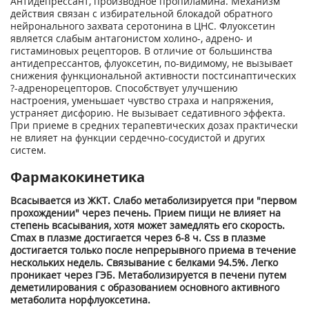
Антидепрессант, производное пропиламина. Механизм
действия связан с избирательной блокадой обратного
нейронального захвата серотонина в ЦНС. Флуоксетин
является слабым антагонистом холино-, адрено- и
гистаминовых рецепторов. В отличие от большинства
антидепрессантов, флуоксетин, по-видимому, не вызывает
снижения функциональной активности постсинаптических
?-адренорецепторов. Способствует улучшению
настроения, уменьшает чувство страха и напряжения,
устраняет дисфорию. Не вызывает седативного эффекта.
При приеме в средних терапевтических дозах практически
не влияет на функции сердечно-сосудистой и других
систем.
Фармакокинетика
Всасывается из ЖКТ. Слабо метаболизируется при "первом
прохождении" через печень. Прием пищи не влияет на
степень всасывания, хотя может замедлять его скорость.
C
max
в плазме достигается через 6-8 ч. C
ss
в плазме
достигается только после непрерывного приема в течение
нескольких недель. Связывание с белками 94.5%. Легко
проникает через ГЭБ. Метаболизируется в печени путем
деметилирования с образованием основного активного
метаболита норфлуоксетина.