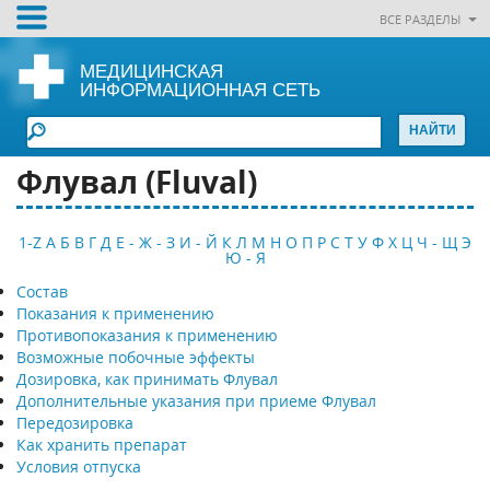
ВСЕ РАЗДЕЛЫ
МЕДИЦИНСКАЯ
ИНФОРМАЦИОННАЯ СЕТЬ
Флувал (Fluval)
1-Z
А
Б
В
Г
Д
Е - Ж - З
И - Й
К
Л
М
Н
О
П
Р
С
Т
У
Ф
Х
Ц
Ч - Щ
Э
Ю - Я
Состав
Показания к применению
Противопоказания к применению
Возможные побочные эффекты
Дозировка, как принимать Флувал
Дополнительные указания при приеме Флувал
Передозировка
Как хранить препарат
Условия отпуска