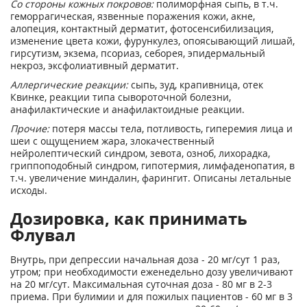
Со стороны кожных покровов:
полиморфная сыпь, в т.ч.
геморрагическая, язвенные поражения кожи, акне,
алопеция, контактный дерматит, фотосенсибилизация,
изменение цвета кожи, фурункулез, опоясывающий лишай,
гирсутизм, экзема, псориаз, себорея, эпидермальный
некроз, эксфолиативный дерматит.
Аллергические реакции:
сыпь, зуд, крапивница, отек
Квинке, реакции типа сывороточной болезни,
анафилактические и анафилактоидные реакции.
Прочие:
потеря массы тела, потливость, гиперемия лица и
шеи с ощущением жара, злокачественный
нейролептический синдром, зевота, озноб, лихорадка,
гриппоподобный синдром, гипотермия, лимфаденопатия, в
т.ч. увеличение миндалин, фарингит. Описаны летальные
исходы.
Дозировка, как принимать
Флувал
Внутрь, при депрессии начальная доза - 20 мг/сут 1 раз,
утром; при необходимости еженедельно дозу увеличивают
на 20 мг/сут. Максимальная суточная доза - 80 мг в 2-3
приема. При булимии и для пожилых пациентов - 60 мг в 3