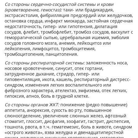
Со стороны сердечно-сосудистой системы и крови
(кроветворение, гемостаз):
тахи- или брадикардия,
экстрасистолия, фибрилляция предсердий или желудочков,
остановка сердца, инфаркт миокарда, застойная сердечная
недостаточность, гипер- или гипотензия, дилатация
сосудов, флебит, тромбофлебит, тромбоз сосудов, васкулит с
геморрагической сыпью, церебральная ишемия, эмболия
сосудов головного мозга, анемия, лейкоцитоз или
лейкопения, лимфоцитоз, тромбоцитемия,
тромбоцитопения, панцитопения.
Со стороны респираторной системы:
заложенность носа,
носовое кровотечение, синусит, отек гортани,
затрудненное дыхание, стридор, гипер- или
гиповентиляция, икота, кашель, респираторный дистресс-
синдром, изменения легких воспалительного или
фиброзного характера, ателектаз, эмфизема, отек легких,
гипоксия, апноэ, боль в грудной клетке.
Со стороны органов ЖКТ:
понижение (редко повышение)
аппетита, анорексия, сухость во рту, повышенное
слюноотделение, увеличение слюнных желез, афтозный
стоматит, глоссит, дисфагия, эзофагит, гастрит, диспепсия,
тошнота, рвота, в т.ч. гематемезис, боль в животе, синдром
«острого живота», язва желудка и двенадцатиперстной
кишки, желудочно-кишечное кровотечение, метеоризм,