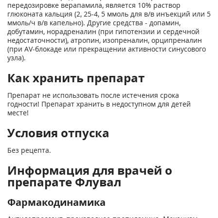
передозировке верапамила, является 10% раствор
глюконата кальция (2, 25-4, 5 ммоль для в/в инъекций или 5
ммоль/ч в/в капельно). Другие средства - допамин,
добутамин, норадреналин (при гипотензии и сердечной
недостаточности), атропин, изопреналин, орципреналин
(при AV-блокаде или прекращении активности синусового
узла).
Как хранить препарат
Препарат не использовать после истечения срока
годности! Препарат хранить в недоступном для детей
месте!
Условия отпуска
Без рецепта.
Информация для врачей о
препарате Флувал
Фармакодинамика