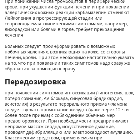
При понижении числа тромбоцитов в периферической
крови, при ухудшении функции печени и при появлении
аллергических кожных реакций карбамазепин отменяют.
Лейкопения в прогрессирующей стадии или
сопровождаемая клиническими симптомами, например,
лихорадкой или болями в горле, требует прекращения
лечения .
Больных следует проинформировать о возможных
побочных явлениях, возникающих на коже, со стороны
печени, крови. При этом необходимо настоятельно указать
на то, что при появлении таких симптомов надо сразу же
обратиться за помощью к врачу.
Передозировка
при появлении симптомов интоксикации (гипотензия, шок,
потеря сознания, AV-блокада, синусовая брадикардия,
асистолия) в результате перорального приема Фламона
следует сделать промывание желудка (даже через 12 ч и
более после приема) с соблюдением обычных мер
предосторожности. При необходимости предпринимают
непрямой массаж сердца, искусственное дыхание,
проводят дефибрилляцию или электрокардиостимуляцию.
Классическим средством, применяемым при