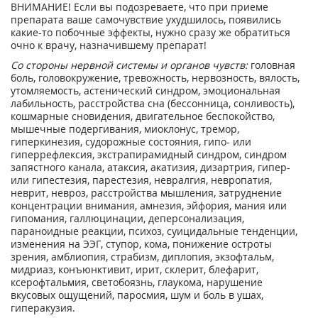
ВНИМАНИЕ! Если вы подозреваете, что при приеме
препарата ваше самочувствие ухудшилось, появились
какие-то побочные эффекты, нужно сразу же обратиться
очно к врачу, назначившему препарат!
Со стороны нервной системы и органов чувств:
головная
боль, головокружение, тревожность, нервозность, вялость,
утомляемость, астенический синдром, эмоциональная
лабильность, расстройства сна (бессонница, сонливость),
кошмарные сновидения, двигательное беспокойство,
мышечные подергивания, миоклонус, тремор,
гиперкинезия, судорожные состояния, гипо- или
гиперрефлексия, экстрапирамидный синдром, синдром
запястного канала, атаксия, акатизия, дизартрия, гипер-
или гипестезия, парестезия, невралгия, невропатия,
неврит, невроз, расстройства мышления, затруднение
концентрации внимания, амнезия, эйфория, мания или
гипомания, галлюцинации, деперсонализация,
параноидные реакции, психоз, суицидальные тенденции,
изменения на ЭЭГ, ступор, кома, понижение остроты
зрения, амблиопия, страбизм, диплопия, экзофтальм,
мидриаз, конъюнктивит, ирит, склерит, блефарит,
ксерофтальмия, светобоязнь, глаукома, нарушение
вкусовых ощущений, паросмия, шум и боль в ушах,
гиперакузия.