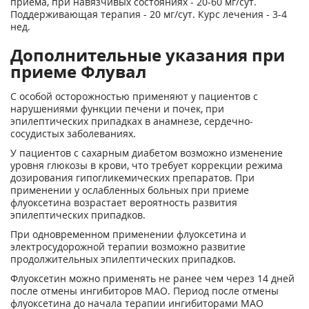
приема, при навязчивых состояниях - 20-60 мг/сут.
Поддерживающая терапия - 20 мг/сут. Курс лечения - 3-4
нед.
Дополнительные указания при
приеме Флувал
С особой осторожностью применяют у пациентов с
нарушениями функции печени и почек, при
эпилептических припадках в анамнезе, сердечно-
сосудистых заболеваниях.
У пациентов с сахарным диабетом возможно изменение
уровня глюкозы в крови, что требует коррекции режима
дозирования гипогликемических препаратов. При
применении у ослабленных больных при приеме
флуоксетина возрастает вероятность развития
эпилептических припадков.
При одновременном применении флуоксетина и
электросудорожной терапии возможно развитие
продолжительных эпилептических припадков.
Флуоксетин можно применять не ранее чем через 14 дней
после отмены ингибиторов МАО. Период после отмены
флуоксетина до начала терапии ингибиторами МАО