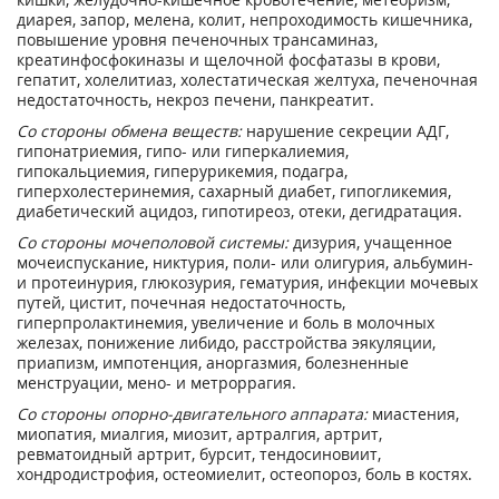
диарея, запор, мелена, колит, непроходимость кишечника,
повышение уровня печеночных трансаминаз,
креатинфосфокиназы и щелочной фосфатазы в крови,
гепатит, холелитиаз, холестатическая желтуха, печеночная
недостаточность, некроз печени, панкреатит.
Со стороны обмена веществ:
нарушение секреции АДГ,
гипонатриемия, гипо- или гиперкалиемия,
гипокальциемия, гиперурикемия, подагра,
гиперхолестеринемия, сахарный диабет, гипогликемия,
диабетический ацидоз, гипотиреоз, отеки, дегидратация.
Со стороны мочеполовой системы:
дизурия, учащенное
мочеиспускание, никтурия, поли- или олигурия, альбумин-
и протеинурия, глюкозурия, гематурия, инфекции мочевых
путей, цистит, почечная недостаточность,
гиперпролактинемия, увеличение и боль в молочных
железах, понижение либидо, расстройства эякуляции,
приапизм, импотенция, аноргазмия, болезненные
менструации, мено- и метроррагия.
Со стороны опорно-двигательного аппарата:
миастения,
миопатия, миалгия, миозит, артралгия, артрит,
ревматоидный артрит, бурсит, тендосиновиит,
хондродистрофия, остеомиелит, остеопороз, боль в костях.