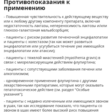
Противопоказания к
применению
- Повышенная чувствительность к действующему веществу
или к любому другому компоненту препарата, включая
недостаточность лактазы, непереносимость лактозы и/или
глюкозо-галактозная мальабсорбция;
- пациенты с риском развития печеночной энцефалопатии
и пациенты с холестазом (так как может развиться
энцефалопатия или усугубиться течение уже имеющейся
энцефалопатии или атаксии);
- пациенты с тяжелой миастенией (myasthenia gravis) в
связи с миорелаксирующим действием флупиртина;
- пациенты с сопутствующими заболевания печени или
алкоголизмом;
- одновременное применение флупиртина с другими
лекарственными препаратами, которые могут оказывать
гепатотоксическое действие (см. раздел "Особые
указания");
- пациенты с недавно излеченным или имеющимся звоном
в ушах, так как исследование показало, что пациенты со
звоном в ушах имеют более высокий риск повышения