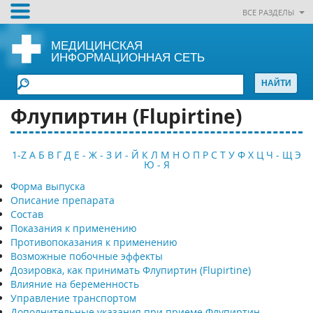
ВСЕ РАЗДЕЛЫ
МЕДИЦИНСКАЯ
ИНФОРМАЦИОННАЯ СЕТЬ
Флупиртин (Flupirtine)
1-Z
А
Б
В
Г
Д
Е - Ж - З
И - Й
К
Л
М
Н
О
П
Р
С
Т
У
Ф
Х
Ц
Ч - Щ
Э
Ю - Я
Форма выпуска
Описание препарата
Состав
Показания к применению
Противопоказания к применению
Возможные побочные эффекты
Дозировка, как принимать Флупиртин (Flupirtine)
Влияние на беременность
Управление транспортом
Дополнительные указания при приеме Флупиртин