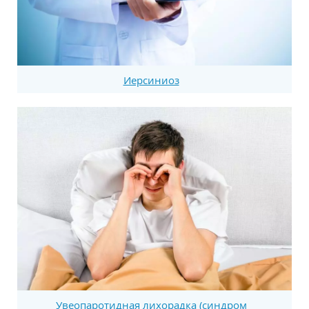
Иерсиниоз
Увеопаротидная лихорадка (синдром