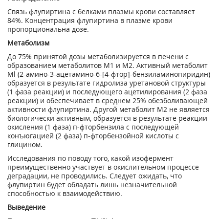
Связь флупиртина с белками плазмы крови составляет
84%. Концентрация флупиртина в плазме крови
пропорциональна дозе.
Метаболизм
До 75% принятой дозы метаболизируется в печени с
образованием метаболитов M1 и М2. Активный метаболит
Ml (2-амино-3-ацетамино-6-[4-фтор]-бензиламинопиридин)
образуется в результате гидролиза уретановой структуры
(1 фаза реакции) и последующего ацетилирования (2 фаза
реакции) и обеспечивает в среднем 25% обезболивающей
активности флупиртина. Другой метаболит М2 не является
биологически активным, образуется в результате реакции
окисления (1 фаза) п-фторбензила с последующей
конъюгацией (2 фаза) п-фторбензойной кислоты с
глицином.
Исследования по поводу того, какой изофермент
преимущественно участвует в окислительном процессе
деградации, не проводились. Следует ожидать, что
флупиртин будет обладать лишь незначительной
способностью к взаимодействию.
Выведение