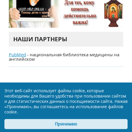
НАШИ ПАРТНЕРЫ
PubMed
- национальная библиотека медицины на
английском
О проекте
Авторы и рецензенты
Этот веб-сайт использует файлы cookie, которые
Врачам и клиникам
Реклама
необходимы для Вашего удобства при пользовании сайтом
Контакты
Карта сайта
и для статистических данных о посещаемости сайта. Нажав
«Принимаю», вы соглашаетесь на использование файлов
Сообщить об ошибке
cookie.
Политика конфиденциальности
Принимаю
Пользовательское соглашение