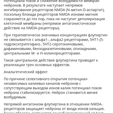
потенциала покоя и снижение возбудимости мембран
нейронов. В результате наступает непрямое
ингибирование рецепторов NMDA (N-метил-D-аспартат),
поскольку блокада рецепторов NMDA ионами магния
сохраняется до тех пор, пока не наступит деполяризация
клеточной мембраны (непрямое антагонистическое
действие на NMDA-рецепторы).
При терапевтически значимых концентрациях флупиртин
не связывается с альфа
1
-, альфа
2
-рецепторами, 5НТ
1
-(5-
гидрокситрипгофан)-, 5НТ
2
-серотониновыми,
дофаминовыми, бензодиазепиновыми, опиоидными,
центральными М- и Н-холинорецепторами.
Такое центральное действие флупиртина приводит к
реализации трех основных эффектов.
Анальгетический эффект
По причине селективного открытия потенциал-
независимых калиевых каналов нейронов с
сопутствующим выходом ионов калия потенциал покоя
нейрона стабилизируется. Нейрон становится менее
возбудимым.
Непрямой антагонизм флупиртина в отношении NMDA-
рецепторов защищает нейроны от входа ионов кальция.