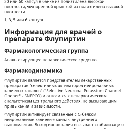
30 или 60 капсул в банке из полиэтилена высокой
плотности, укупоренной крышкой из полиэтилена высокой
плотности.
1, 3, 5 или 6 контурн
Информация для врачей о
препарате Флупиртин
Фармакологическая группа
Анальгезирующее ненаркотическое средство
Фармакодинамика
Флупиртин является представителем лекарственных
препаратов "селективных активаторов нейрональных
калиевых каналов" ("Selective Neuronal Potassium Channel
Opener" - SNEPCO) и относится к ненаркотическим
анальгетикам центрального действия, не вызывающим
привыкания и зависимости.
Флупиртин активирует связанные с G-белком
нейрональные калиевые каналы внутреннего
выпрямления. Выход ионов калия вызывает стабилизацию