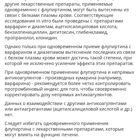
другие лекарственные препараты, применяемые
одновременно с флупиртином, могут быть вытеснены из
связи с белками плазмы крови. Соответствующие
исследования in vitro были проведены с препаратами
варфарин и диазепам, ацетилсалициловая кислота,
бензилпенициллин, дигитоксин, глибенкламид,
пропранолол, клонидин.
Однако только при одновременном приеме флупиртина с
варфарином и диазепамом вытеснение последних из связи
с белком плазмы крови может достичь такой степени, при
которой не исключено усиление эффекта этих препаратов.
При одновременном применении флупиртина и непрямых
антикоагулянтов - производных кумарина (например,
варфарина) - рекомендуется более четко контролировать
протромбиновый индекс для того, чтобы своевременно
корректировать дозу непрямых антикоагулянтов.
Данных о взаимодействии с другими антикоагулянтами
или антиагрегантами (ацетилсалициловой кислотой и др.)
нет.
Следует избегать одновременного применения
флупиртина с лекарственными препаратами, которые
могут влиять на функцию печени.