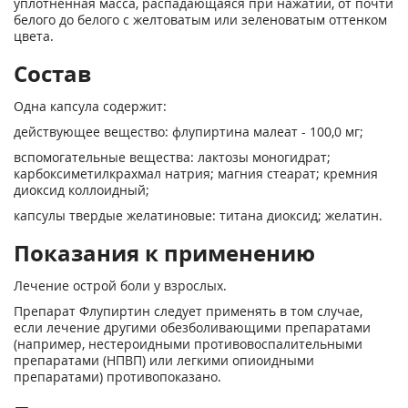
уплотненная масса, распадающаяся при нажатии, от почти
белого до белого с желтоватым или зеленоватым оттенком
цвета.
Состав
Одна капсула содержит:
действующее вещество: флупиртина малеат - 100,0 мг;
вспомогательные вещества: лактозы моногидрат;
карбоксиметилкрахмал натрия; магния стеарат; кремния
диоксид коллоидный;
капсулы твердые желатиновые: титана диоксид; желатин.
Показания к применению
Лечение острой боли у взрослых.
Препарат Флупиртин следует применять в том случае,
если лечение другими обезболивающими препаратами
(например, нестероидными противовоспалительными
препаратами (НПВП) или легкими опиоидными
препаратами) противопоказано.