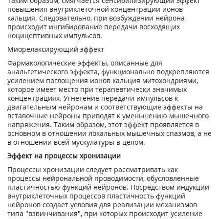
Таким образом, смягчается сенсибилизирующий эффект
повышения внутриклеточной концентрации ионов
кальция. Следовательно, при возбуждении нейрона
происходит ингибирование передачи восходящих
ноцицептивных импульсов.
Миорелаксирующий эффект
Фармакологические эффекты, описанные для
анальгетического эффекта, функционально подкрепляются
усилением поглощения ионов кальция митохондриями,
которое имеет место при терапевтически значимых
концентрациях. Угнетение передачи импульсов к
двигательным нейронам и соответствующие эффекты на
вставочные нейроны приводят к уменьшению мышечного
напряжения. Таким образом, этот эффект проявляется в
основном в отношении локальных мышечных спазмов, а не
в отношении всей мускулатуры в целом.
Эффект на процессы хронизации
Процессы хронизации следует рассматривать как
процессы нейрональной проводимости, обусловленные
пластичностью функций нейронов. Посредством индукции
внутриклеточных процессов пластичность функций
нейронов создает условия для реализации механизмов
типа "взвинчивания", при которых происходит усиление