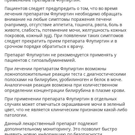
Пациентов следует предупредить о том, что во время
лечения препаратом Флупиртин необходимо обращать
внимание на любые симптомы поражения печени
(например, отсутствие аппетита, тошнота, рвота, боль в
животе, слабость, потемнение мочи, желтушность кожных
покровов, кожный зуд). При появлении таких симптомов
следует прекратить прием препарата Флупиртин и в
срочном порядке обратиться к врачу.
Препарат Флупиртин не рекомендуется применять у
пациентов с гипоальбуминемией.
При лечении препаратом Флупиртин возможны
ложноположительные реакции теста с диагностическими
полосками на билирубин, уробилиноген и белок в моче.
Аналогичная реакция возможна при количественном
определении концентрации билирубина в плазме крови.
При применении препарата Флупиртин в отдельных
случаях может отмечаться окрашивание мочи в зеленый
цвет, что не является клиническим признаком какой-либо
патологии.
Данный лекарственный препарат подлежит
дополнительному мониторингу. Это позволит быстро
выявить новую информацию по безопасности.