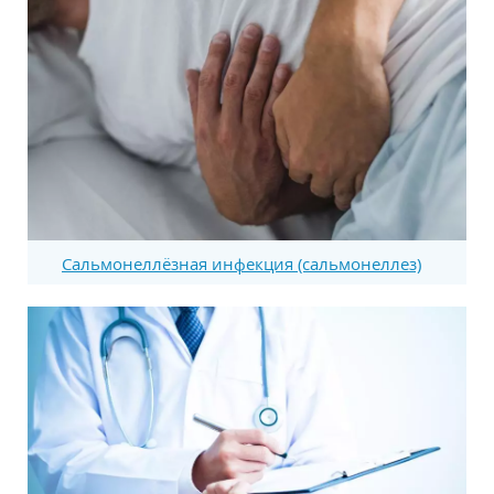
Сальмонеллёзная инфекция (сальмонеллез)