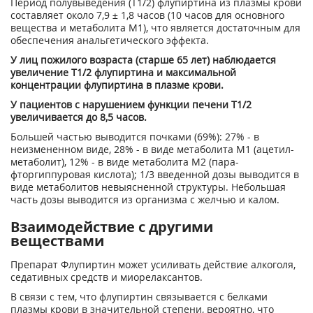
Период полувыведения (Т
1/2
) флупиртина из плазмы крови
составляет около 7,9 ± 1,8 часов (10 часов для основного
вещества и метаболита M1), что является достаточным для
обеспечения анальгетического эффекта.
У лиц пожилого возраста (старше 65 лет) наблюдается
увеличение Т
1/2
флупиртина и максимальной
концентрации флупиртина в плазме крови.
У пациентов с нарушением функции печени Т
1/2
увеличивается до 8,5 часов.
Большей частью выводится почками (69%): 27% - в
неизмененном виде, 28% - в виде метаболита M1 (ацетил-
метаболит), 12% - в виде метаболита М2 (пара-
фторгиппуровая кислота); 1/3 введенной дозы выводится в
виде метаболитов невыясненной структуры. Небольшая
часть дозы выводится из организма с желчью и калом.
Взаимодействие с другими
веществами
Препарат Флупиртин может усиливать действие алкоголя,
седативных средств и миорелаксантов.
В связи с тем, что флупиртин связывается с белками
плазмы крови в значительной степени, вероятно, что