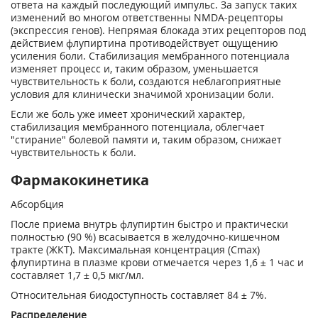
ответа на каждый последующий импульс. За запуск таких
изменений во многом ответственны NMDA-рецепторы
(экспрессия генов). Непрямая блокада этих рецепторов под
действием флупиртина противодействует ощущению
усиления боли. Стабилизация мембранного потенциала
изменяет процесс и, таким образом, уменьшается
чувствительность к боли, создаются неблагоприятные
условия для клинически значимой хронизации боли.
Если же боль уже имеет хронический характер,
стабилизация мембранного потенциала, облегчает
"стирание" болевой памяти и, таким образом, снижает
чувствительность к боли.
Фармакокинетика
Абсорбция
После приема внутрь флупиртин быстро и практически
полностью (90 %) всасывается в желудочно-кишечном
тракте (ЖКТ). Максимальная концентрация (С
mах)
флупиртина в плазме крови отмечается через 1,6 ± 1 час и
составляет 1,7 ± 0,5 мкг/мл.
Относительная биодоступность составляет 84 ± 7%.
Распределение