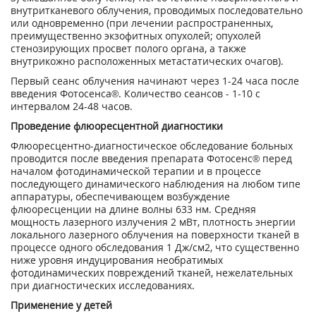
внутритканевого облучения, проводимых последовательно
или одновременно (при лечении распространенных,
преимущественно экзофитных опухолей; опухолей
стенозирующих просвет полого органа, а также
внутрикожно расположенных метастатических очагов).
Первый сеанс облучения начинают через 1-24 часа после
введения Фотосенса®. Количество сеансов - 1-10 с
интервалом 24-48 часов.
Проведение флюоресцентной диагностики
Флюоресцентно-диагностическое обследование больных
проводится после введения препарата Фотосенс® перед
началом фотодинамической терапии и в процессе
последующего динамического наблюдения на любом типе
аппаратуры, обеспечивающем возбуждение
флюоресценции на длине волны 633 нм. Средняя
мощность лазерного излучения 2 мВт, плотность энергии
локального лазерного облучения на поверхности тканей в
процессе одного обследования 1 Дж/см
2
, что существенно
ниже уровня индуцирования необратимых
фотодинамических повреждений тканей, нежелательных
при диагностических исследованиях.
Применение у детей