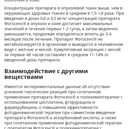
Концентрация препарата в опухолевой ткани выше, чем в
окружающих здоровых тканях в среднем в 1,5-1,8 раза. При
введении в дозах 0,8 и 0,5 мг/кг концентрация препарата
Фотосенс® в опухоли и коже достигает максимальных
значений в течение первых 1-2 суток, а затем медленно
уменьшается, продолжая определяться вплоть до 3-4
месяцев после лечения. Препарат Фотосенс® не
метаболизируется в организме и выводится в неизменном
виде с желчью и мочой. Кумулятивная экскреция с мочой
за первые 48 часов составляет в среднем 11-14% от
введенной дозы препарата.
Взаимодействие с другими
веществами
Имеются экспериментальные данные об отсутствии
усиления токсических реакций при сочетанном
применении препарата Фотосенс® и полихимиотерапии с
использованием цисплатина, фторурацила и
фарморубицина, о повышении эффективности
фотодинамической терапии при совместном введении
препарата Фотосенс® и аскорбиновой кислоты, а также
при сочетанном применении фотодинамической терапии
с препаратом Фотосенс® и полихимиотерапии с