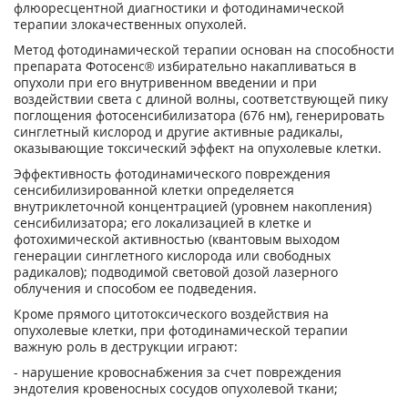
флюоресцентной диагностики и фотодинамической
терапии злокачественных опухолей.
Метод фотодинамической терапии основан на способности
препарата Фотосенс® избирательно накапливаться в
опухоли при его внутривенном введении и при
воздействии света с длиной волны, соответствующей пику
поглощения фотосенсибилизатора (676 нм), генерировать
синглетный кислород и другие активные радикалы,
оказывающие токсический эффект на опухолевые клетки.
Эффективность фотодинамического повреждения
сенсибилизированной клетки определяется
внутриклеточной концентрацией (уровнем накопления)
сенсибилизатора; его локализацией в клетке и
фотохимической активностью (квантовым выходом
генерации синглетного кислорода или свободных
радикалов); подводимой световой дозой лазерного
облучения и способом ее подведения.
Кроме прямого цитотоксического воздействия на
опухолевые клетки, при фотодинамической терапии
важную роль в деструкции играют:
- нарушение кровоснабжения за счет повреждения
эндотелия кровеносных сосудов опухолевой ткани;