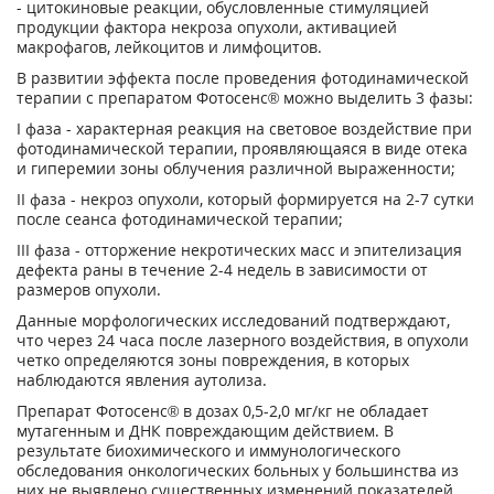
- цитокиновые реакции, обусловленные стимуляцией
продукции фактора некроза опухоли, активацией
макрофагов, лейкоцитов и лимфоцитов.
В развитии эффекта после проведения фотодинамической
терапии с препаратом Фотосенс® можно выделить 3 фазы:
I фаза - характерная реакция на световое воздействие при
фотодинамической терапии, проявляющаяся в виде отека
и гиперемии зоны облучения различной выраженности;
II фаза - некроз опухоли, который формируется на 2-7 сутки
после сеанса фотодинамической терапии;
III фаза - отторжение некротических масс и эпителизация
дефекта раны в течение 2-4 недель в зависимости от
размеров опухоли.
Данные морфологических исследований подтверждают,
что через 24 часа после лазерного воздействия, в опухоли
четко определяются зоны повреждения, в которых
наблюдаются явления аутолиза.
Препарат Фотосенс® в дозах 0,5-2,0 мг/кг не обладает
мутагенным и ДНК повреждающим действием. В
результате биохимического и иммунологического
обследования онкологических больных у большинства из
них не выявлено существенных изменений показателей