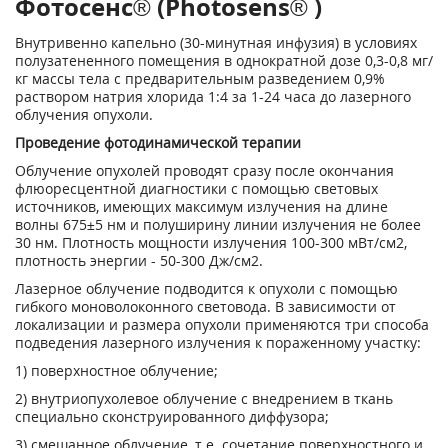
Фотосенс® (Photosens® )
Внутривенно капельно (30-минутная инфузия) в условиях
полузатененного помещения в однократной дозе 0,3-0,8 мг/
кг массы тела с предварительным разведением 0,9%
раствором натрия хлорида 1:4 за 1-24 часа до лазерного
облучения опухоли.
Проведение фотодинамической терапии
Облучение опухолей проводят сразу после окончания
флюоресцентной диагностики с помощью световых
источников, имеющих максимум излучения на длине
волны 675±5 нм и полуширину линии излучения не более
30 нм. Плотность мощности излучения 100-300 мВт/см
2
,
плотность энергии - 50-300 Дж/см
2
.
Лазерное облучение подводится к опухоли с помощью
гибкого моноволоконного световода. В зависимости от
локализации и размера опухоли применяются три способа
подведения лазерного излучения к пораженному участку:
1) поверхностное облучение;
2) внутриопухолевое облучение с внедрением в ткань
специально сконструированного диффузора;
3) смешанное облучение, т.е. сочетание поверхностного и