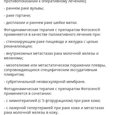
противопоказаний к оперативному лечению);
- раннем раке вульвы;
- раке гортани;
- дисплазии и раннем раке шейки матки.
Фотодинамическая терапия с препаратом Фотосенс®
применяется в качестве паллиативного лечения при:
- стенозирующем раке пищевода и желудка с целью
реканализации;
- внутрикожных метастазах рака молочной железы и
меланомы;
- мезотелиоме или метастатическом поражении плевры,
сопровождающихся специфическим экссудативным
плевритом;
- субретинальной неоваскулярной мембране.
Фотодинамическая терапия с препаратом Фотосенс®
применяется в сочетании:
- с химиотерапией (с 5-фторурацилом) при раке кожи;
- с лазерной гипертермией при раке кожи и метастазах
рака молочной железы в кожу.