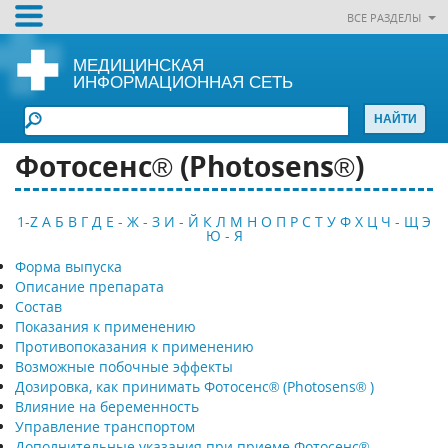
ВСЕ РАЗДЕЛЫ
МЕДИЦИНСКАЯ
ИНФОРМАЦИОННАЯ СЕТЬ
Фотосенс® (Photosens®)
1-Z
А
Б
В
Г
Д
Е - Ж - З
И - Й
К
Л
М
Н
О
П
Р
С
Т
У
Ф
Х
Ц
Ч - Щ
Э
Ю - Я
Форма выпуска
Описание препарата
Состав
Показания к применению
Противопоказания к применению
Возможные побочные эффекты
Дозировка, как принимать Фотосенс® (Photosens® )
Влияние на беременность
Управление транспортом
Дополнительные указания при приеме Фотосенс®