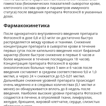
гомеостаза (биохимических показателей сыворотки крови,
клеточного состава крови и параметров иммунного
статуса) после введения препарата Фотосенс® в указанных
дозах.
Фармакокинетика
После однократного внутривенного введения препарата
Фотосенс® в дозе 0,8 и 0,5 мг/кг он достаточно быстро
распределяется между кровью и тканями. Снижение
концентрации препарата в сыворотке крови в течение
первых суток после капельного введения носит бифазный
характер (более быстрое снижение в первые 6 часов и
более медленное в течение последующих 18 часов).
Концентрация препарата Фотосенс® в крови
онкологических больных через 5 мин и 6 часов после
введения составляет в среднем соответственно 9,0 и 1,0
мкг/мл, а через 24 ч снижается до 0,5-0,01 мкг/мл.
Дальнейшее снижение уровней препарата происходит
очень медленно и в следовых количествах (0,1 мкг/мл и
менее) он обнаруживается вплоть до 8 недель после
введения. Наиболее высокие уровни препарата Фотосенс®
создаются в печени, в опухолевой ткани, лимфоузлах,
желудке, брюшине, жировой клетчатке, сердце, слизистых
оболочках и коже.