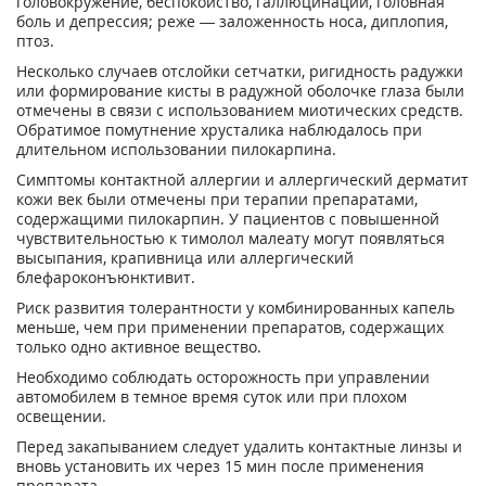
головокружение, беспокойство, галлюцинации, головная
боль и депрессия; реже — заложенность носа, диплопия,
птоз.
Несколько случаев отслойки сетчатки, ригидность радужки
или формирование кисты в радужной оболочке глаза были
отмечены в связи с использованием миотических средств.
Обратимое помутнение хрусталика наблюдалось при
длительном использовании пилокарпина.
Симптомы контактной аллергии и аллергический дерматит
кожи век были отмечены при терапии препаратами,
содержащими пилокарпин. У пациентов с повышенной
чувствительностью к тимолол малеату могут появляться
высыпания, крапивница или аллергический
блефароконъюнктивит.
Риск развития толерантности у комбинированных капель
меньше, чем при применении препаратов, содержащих
только одно активное вещество.
Необходимо соблюдать осторожность при управлении
автомобилем в темное время суток или при плохом
освещении.
Перед закапыванием следует удалить контактные линзы и
вновь установить их через 15 мин после применения
препарата.