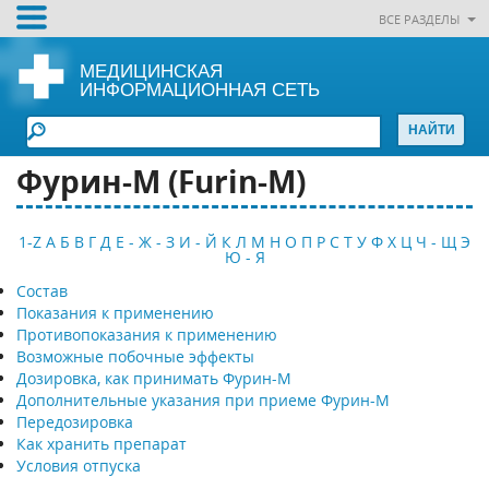
ВСЕ РАЗДЕЛЫ
МЕДИЦИНСКАЯ
ИНФОРМАЦИОННАЯ СЕТЬ
Фурин-М (Furin-M)
1-Z
А
Б
В
Г
Д
Е - Ж - З
И - Й
К
Л
М
Н
О
П
Р
С
Т
У
Ф
Х
Ц
Ч - Щ
Э
Ю - Я
Состав
Показания к применению
Противопоказания к применению
Возможные побочные эффекты
Дозировка, как принимать Фурин-М
Дополнительные указания при приеме Фурин-М
Передозировка
Как хранить препарат
Условия отпуска