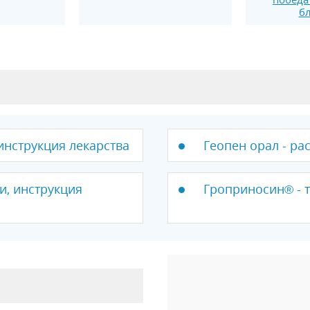
бл
 инструкция лекарства
Геопен орал - ра
и, инструкция
Гроприносин® - т