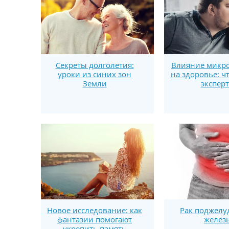
Секреты долголетия:
Влияние микро
уроки из синих зон
на здоровье: ч
Земли
экспер
Новое исследование: как
Рак поджелу
фантазии помогают
желез
укрепить память