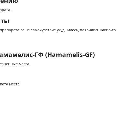
нению
арата.
кты
препарата ваше самочувствие ухудшилось, появились какие-то 
амамелис-ГФ (Hamamelis-GF)
лезненные места.
вета месте.