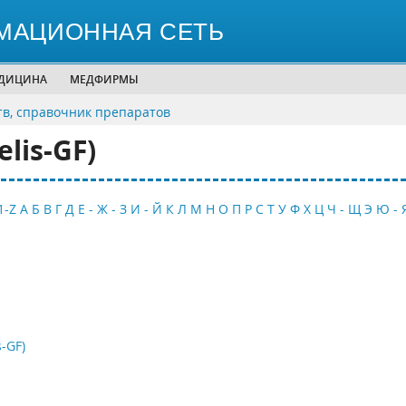
МАЦИОННАЯ СЕТЬ
ЕДИЦИНА
МЕДФИРМЫ
тв, справочник препаратов
lis-GF)
1-Z
А
Б
В
Г
Д
Е - Ж - З
И - Й
К
Л
М
Н
О
П
Р
С
Т
У
Ф
Х
Ц
Ч - Щ
Э
Ю - 
-GF)