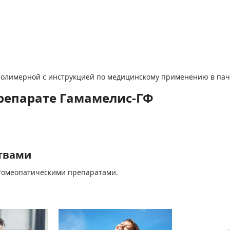
 полимерной с инструкцией по медицинскому применению в пачк
репарате Гамамелис-ГФ
твами
 гомеопатическими препаратами.