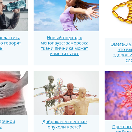
пластика
Новый подход к
то говорят
менопаузе: заморозка
Омега-3 v
ты
ткани яичника может
что вы
изменить все
здоровь
си
дочной
Доброкачественные
ы
Прекрасн
опухоли костей
победа