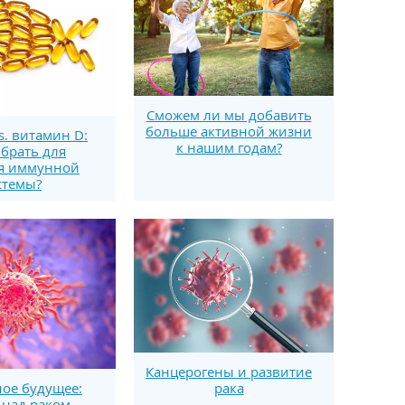
Сможем ли мы добавить
больше активной жизни
s. витамин D:
к нашим годам?
брать для
я иммунной
стемы?
Канцерогены и развитие
рака
ое будущее:
 над раком