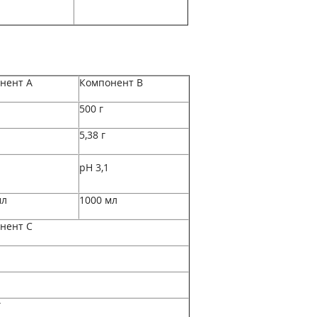
нент А
Компонент В
500 г
5,38 г
pH 3,1
мл
1000 мл
нент С
г