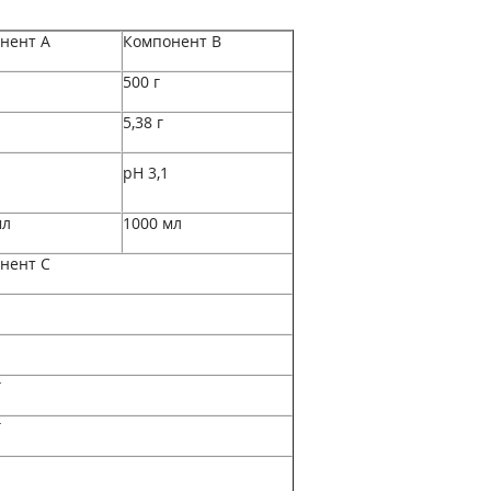
нент А
Компонент В
500 г
5,38 г
pH 3,1
мл
1000 мл
нент С
г
г