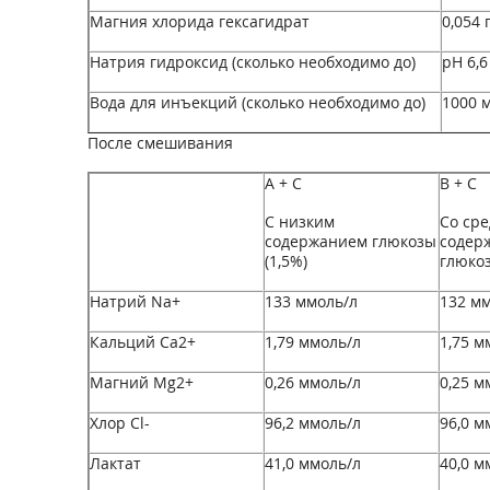
Магния хлорида гексагидрат
0,054 
Натрия гидроксид (сколько необходимо до)
pH 6,6
Вода для инъекций (сколько необходимо до)
1000 
После смешивания
А + С
В + С
С низким
Со ср
содержанием глюкозы
содер
(1,5%)
глюкоз
Натрий Na
+
133 ммоль/л
132 мм
Кальций Са
2+
1,79 ммоль/л
1,75 м
Магний Mg
2+
0,26 ммоль/л
0,25 м
Хлор Сl
-
96,2 ммоль/л
96,0 м
Лактат
41,0 ммоль/л
40,0 м