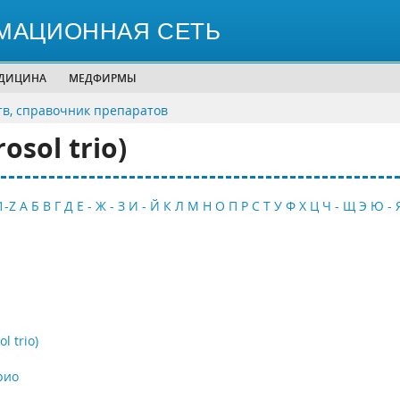
МАЦИОННАЯ СЕТЬ
ЕДИЦИНА
МЕДФИРМЫ
тв, справочник препаратов
sol trio)
1-Z
А
Б
В
Г
Д
Е - Ж - З
И - Й
К
Л
М
Н
О
П
Р
С
Т
У
Ф
Х
Ц
Ч - Щ
Э
Ю - 
 trio)
рио