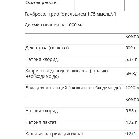
Осмолярность:
Гамбросол трио [c кальцием 1,75 ммоль/л]
До смешивания на 1000 мл
Компо
Декстроза (глюкоза)
500 г
Натрия хлорид
5,38 г
Хлористоводородная кислота (сколько
pH 3,1
необходимо до)
Вода для инъекций (сколько необходимо до)
1000 
Компо
Натрия хлорид
5,38 г
Натрия лактат
4,72 г
Кальция хлорида дигидрат
0,271 