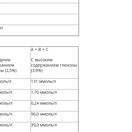
г
мл
А + В + С
едним
С высоким
жанием
содержанием глюкозы
ы (2,5%)
(3,9%)
оль/л
131 ммоль/л
моль/л
1,70 ммоль/л
моль/л
0,24 ммоль/л
моль/л
96,0 ммоль/л
моль/л
39,0 ммоль/л