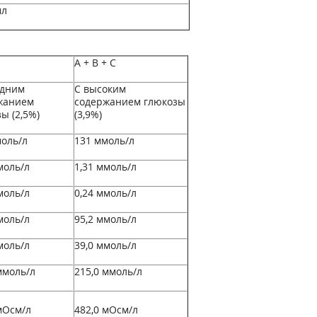
мл
А + В + С
едним
С высоким
жанием
содержанием глюкозы
ы (2,5%)
(3,9%)
оль/л
131 ммоль/л
моль/л
1,31 ммоль/л
моль/л
0,24 ммоль/л
моль/л
95,2 ммоль/л
моль/л
39,0 ммоль/л
ммоль/л
215,0 ммоль/л
мОсм/л
482,0 мОсм/л