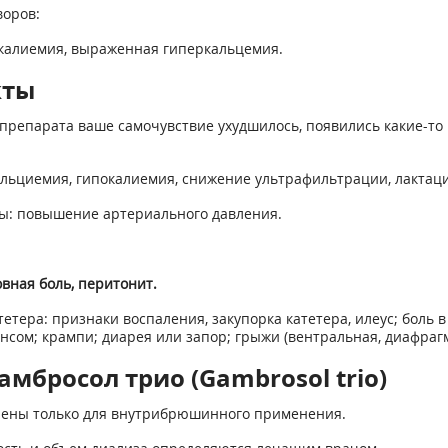
воров:
калиемия, выраженная гиперкальцемия.
кты
препарата ваше самочувствие ухудшилось, появились какие-то 
льциемия, гипокалиемия, снижение ультрафильтрации, лактаци
ы: повышение артериального давления.
вная боль, перитонит.
тера: признаки воспаления, закупорка катетера, илеус; боль 
нсом; крампи; диарея или запор; грыжи (вентральная, диафраг
мбросол трио (Gambrosol trio)
чены только для внутрибрюшинного применения.