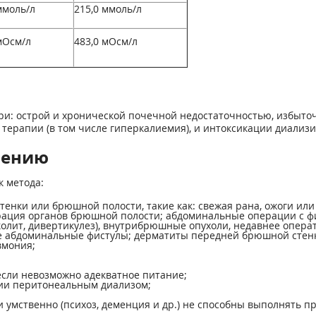
ммоль/л
215,0 ммоль/л
мОсм/л
483,0 мОсм/л
ри: острой и хронической почечной недостаточностью, избыто
 терапии (в том числе гиперкалиемия), и интоксикации диали
нению
к метода:
тенки или брюшной полости, такие как: свежая рана, ожоги и
орация органов брюшной полости; абдоминальные операции с 
олит, дивертикулез), внутрибрюшные опухоли, недавнее опера
 абдоминальные фистулы; дерматиты передней брюшной стен
вмония;
если невозможно адекватное питание;
пии перитонеальным диализом;
 умственно (психоз, деменция и др.) не способны выполнять 