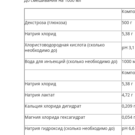
До смешивания на 1000 мл
Компо
Декстроза (глюкоза)
500 г
Натрия хлорид
5,38 г
Хлористоводородная кислота (сколько
pH 3,1
необходимо до)
Вода для инъекций (сколько необходимо до)
1000 
Компо
Натрия хлорид
5,38 г
Натрия лактат
4,72 г
Кальция хлорида дигидрат
0,209 
Магния хлорида гексагидрат
0,054 
Натрия гидроксид (сколько необходимо до)
pH 6,6