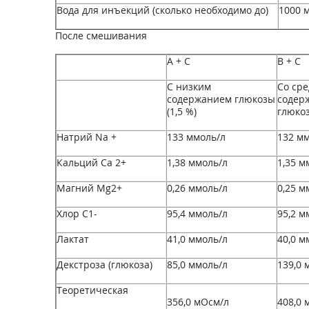
Вода для инъекций (сколько необходимо до)
1000 
После смешивания
А + С
В + С
С низким
Со ср
содержанием глюкозы
содер
(1,5 %)
глюкоз
Натрий Na
+
133 ммоль/л
132 мм
Кальций Са
2+
1,38 ммоль/л
1,35 м
Магний Mg
2+
0,26 ммоль/л
0,25 м
Хлор С1
-
95,4 ммоль/л
95,2 м
Лактат
41,0 ммоль/л
40,0 м
Декстроза (глюкоза)
85,0 ммоль/л
139,0 
Теоретическая
356,0 мОсм/л
408,0 