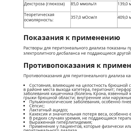
Декстроза (глюкоза)
85,0 ммоль/л
139,0 
Теоретическая
357,0 мОсм/л
409,0 
осмолярность:
Показания к применению
Растворы для перитонеального диализа показаны п
электролитного дисбаланса не поддающиеся другой
Противопоказания к приме
Противопоказания для перитонеального диализа ка
Состояния, влияющие на целостность брюшной с
в районе места выхода катетера, перитонит; перф
заболевания кишечника (болезнь Крона, язвенный к
грыжи брюшной области; внутренние или наружные
Пульмонологические заболевания, особенно пне
Сепсис;
Лактатный ацидоз;
Кахексия и значительная потеря веса, особенно 
В редких случаях уремия, не поддающаяся тера
Выраженная гиперлипидемия;
Применение у пациентов, которые физически или
перитонеального диализа.