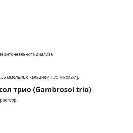
перитонеального диализа
35 ммоль/л, с кальцием 1,75 ммоль/л].
л трио (Gambrosol trio)
раствор.