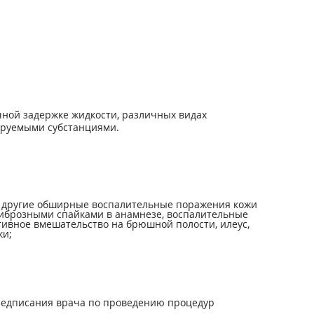
чной задержке жидкости, различных видах
зируемыми субстанциями.
ли другие обширные воспалительные поражения кожи
фиброзными спайками в анамнезе, воспалительные
тивное вмешательство на брюшной полости, илеус,
ки;
предписания врача по проведению процедур