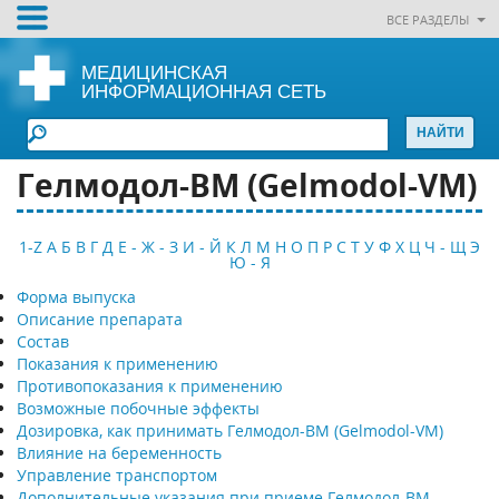
ВСЕ РАЗДЕЛЫ
МЕДИЦИНСКАЯ
ИНФОРМАЦИОННАЯ СЕТЬ
Гелмодол-ВМ (Gelmodol-VM)
1-Z
А
Б
В
Г
Д
Е - Ж - З
И - Й
К
Л
М
Н
О
П
Р
С
Т
У
Ф
Х
Ц
Ч - Щ
Э
Ю - Я
Форма выпуска
Описание препарата
Состав
Показания к применению
Противопоказания к применению
Возможные побочные эффекты
Дозировка, как принимать Гелмодол-ВМ (Gelmodol-VM)
Влияние на беременность
Управление транспортом
Дополнительные указания при приеме Гелмодол-ВМ