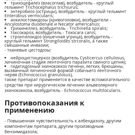
трихоцефалез (власоглав), возбудитель - круглый
гельминт Trichocephalus trichiurus;
энтеробиоз (острицы), возбудитель - круглый гельминт
Enterobius vermicularis;
анкилостомидозы (кривоголовки), возбудители -
Ancylostoma duodenale и Necator americanus;
трихинеллез, возбудитель - Trichinella spiralis;
токсокароз, возбудитель - Toxocara canis;
стронгилоидоз (кишечная угрица), возбудитель -
круглый гельминт Strongiloides strcoralis, а также
смешанные инвазии;
- тканевые цестодозы:
нейроцистицеркоз (возбудитель Cysticercus cellulosus,
личиночная стадия ленточного паразита свиного цепня);
гидатидозный эхинококкоз печени, легких, брюшины,
вызванный личиночной формой собачьего ленточного
червя (Echinococcus granulosus),
также препарат применяется в качестве вспомогательного
средства при хирургическом лечении альвеолярного
эхинококкоза, возбудитель - Echinococcus multilocularis.
Противопоказания к
применению
- Повышенная чувствительность к албендазолу, другим
компонентам препарата, другим производным
бензимидазола;