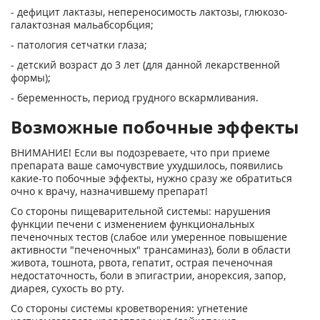
- дефицит лактазы, непереносимость лактозы, глюкозо-
галактозная мальабсорбция;
- патология сетчатки глаза;
- детский возраст до 3 лет (для данной лекарственной
формы);
- беременность, период грудного вскармливания.
Возможные побочные эффекты
ВНИМАНИЕ! Если вы подозреваете, что при приеме
препарата ваше самочувствие ухудшилось, появились
какие-то побочные эффекты, нужно сразу же обратиться
очно к врачу, назначившему препарат!
Со стороны пищеварительной системы: нарушения
функции печени с изменением функциональных
печеночных тестов (слабое или умеренное повышение
активности "печеночных" трансаминаз), боли в области
живота, тошнота, рвота, гепатит, острая печеночная
недостаточность, боли в эпигастрии, анорексия, запор,
диарея, сухость во рту.
Со стороны системы кроветворения: угнетение