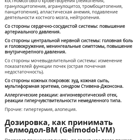
костномозгового кроветворения (лейкопения,
гранулоцитопения, агранулоцитоз, тромбоцитопения,
панцитопения), апластическая анемия, подавление
деятельности костного мозга, нейтропения.
Со стороны сердечно-сосудистой системы: повышение
артериального давления.
Со стороны центральной нервной системы: головная боль
и головокружение, менингеальные симптомы, повышение
внутричерепного давления.
Со стороны мочевыделительной системы: изменение
показателей функции почек (острая почечная
недостаточность).
Со стороны кожных покровов: зуд, кожная сыпь,
мультиформная эритема, синдром Стивена-Джонсона.
Аллергические реакции: ангионевротический отек,
реакции гиперчувствительности немедленного типа.
Прочие: гипертермия, алопеция.
Дозировка, как принимать
Гелмодол-ВМ (Gelmodol-VM)