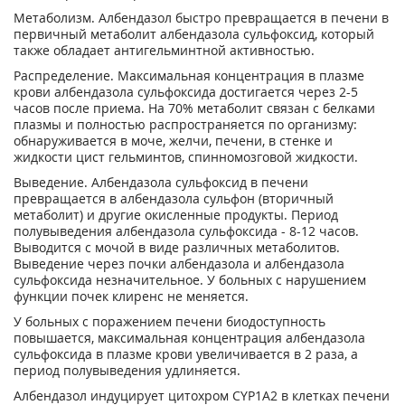
Метаболизм. Албендазол быстро превращается в печени в
первичный метаболит албендазола сульфоксид, который
также обладает антигельминтной активностью.
Распределение. Максимальная концентрация в плазме
крови албендазола сульфоксида достигается через 2-5
часов после приема. На 70% метаболит связан с белками
плазмы и полностью распространяется по организму:
обнаруживается в моче, желчи, печени, в стенке и
жидкости цист гельминтов, спинномозговой жидкости.
Выведение. Албендазола сульфоксид в печени
превращается в албендазола сульфон (вторичный
метаболит) и другие окисленные продукты. Период
полувыведения албендазола сульфоксида - 8-12 часов.
Выводится с мочой в виде различных метаболитов.
Выведение через почки албендазола и албендазола
сульфоксида незначительное. У больных с нарушением
функции почек клиренс не меняется.
У больных с поражением печени биодоступность
повышается, максимальная концентрация албендазола
сульфоксида в плазме крови увеличивается в 2 раза, а
период полувыведения удлиняется.
Албендазол индуцирует цитохром CYP1A2 в клетках печени