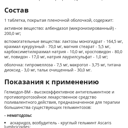
Состав
1 таблетка, покрытая пленочной оболочкой, содержит:
активное вещество: албендазол (микронизированный) -
200,0 мг;
вспомогательные вещества: лактозы моногидрат - 164,5 мг,
крахмал кукурузный - 70,0 мг, магния стеарат - 5,5 мг,
карбоксиметилкрахмал натрия - 10,0 мг, кросповидон - 80,0
мг, повидон - 17,0 мг, натрия лаурилсульфат - 1,0 мг;
оболочка: гипромеллоза - 7,5 мг, макрогол - 3,75 мг, титана
диоксид - 3,0 мг, тальк очищенный - 30,0 мг.
Показания к применению
Гелмодол-ВМ - высокоэффективное антигельминтное и
противопротозойное лекарственное средство
поливалентного действия, предназначенное для терапии
большинства существующих гельминтозов:
- нематодозы:
аскаридоз, возбудитель - круглый гельминт Ascaris
lumbricoides;