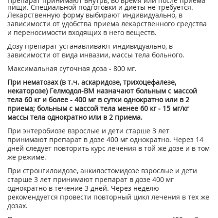
Препарат принимают внутрь, во время или после приема
пищи. Специальной подготовки и диеты не требуется.
Лекарственную форму выбирают индивидуально, в
зависимости от удобства приема лекарственного средства
и переносимости входящих в него веществ.
Дозу препарат устанавливают индивидуально, в
зависимости от вида инвазии, массы тела больного.
Максимальная суточная доза - 800 мг.
При нематозах (в т.ч. аскаридозе, трихоцефалезе,
некаторозе) Гелмодол-ВМ назначают больным с массой
тела 60 кг и более - 400 мг в сутки однократно или в 2
приема; больным с массой тела менее 60 кг - 15 мг/кг
массы тела однократно или в 2 приема.
При энтеробиозе взрослые и дети старше 3 лет
принимают препарат в дозе 400 мг однократно. Через 14
дней следует повторить курс лечения в той же дозе и в том
же режиме.
При стронгилоидозе, анкилостомидозе взрослые и дети
старше 3 лет принимают препарат в дозе 400 мг
однократно в течение 3 дней. Через неделю
рекомендуется провести повторный цикл лечения в тех же
дозах.