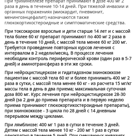
При трихинеллезе препарат принимают в дозе 400 мг 2
раза в день в течение 10-14 дней. При тяжелой инвазии и
органных поражениях (миокардит, пневмонит,
менингоэнцефалит) назначаются также
глюкокортикостероидные и симптоматические средства.
При токсокарозе взрослые и дети старше 14 лет и с массой
тела более 60 кг препарат принимают по 400 мг 2 раза в
день в течение 10 дней, с массой тела менее 60 кг 200 мг.
Требуется проведение повторных курсов лечения с
интервалом в 2 недели/месяц. В процессе лечения
необходим контроль периферической крови (один раз в 5-7
дней) и аминотрансфераз в эти же сроки.
При нейроцистицеркозе и гидатидозном эхинококкозе
пациентам с массой тела 60 кг и более принимать 400 мг 2
раза в сутки, с массой тела менее 60 кг - из расчета 15 мг/кг
массы тела в день в два приема; максимальная суточная
доза 800 мг. Курс лечения при нейроцистицеркозе 28-30
дней (за 2 дня до приема препарата и в первую неделю
приема принимают глюкокортикостероидные препараты),
при эхинококкозе - 3 цикла по 28 дней с 14 дневным
перерывом между циклами.
При лямблиозе: 400 мг 1 раз в сутки в течение 3 дней.
Детям с массой тела менее 10 кг - 200 мг 1 раз в сутки
однократно в течение 5 дней. При смешанных инвазиях