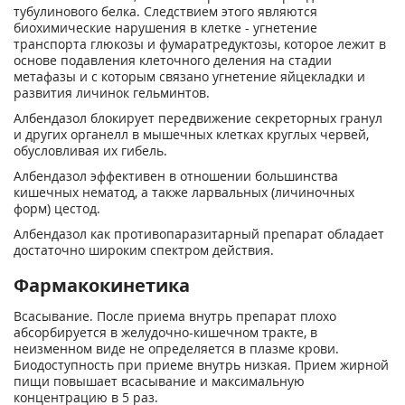
тубулинового белка. Следствием этого являются
биохимические нарушения в клетке - угнетение
транспорта глюкозы и фумаратредуктозы, которое лежит в
основе подавления клеточного деления на стадии
метафазы и с которым связано угнетение яйцекладки и
развития личинок гельминтов.
Албендазол блокирует передвижение секреторных гранул
и других органелл в мышечных клетках круглых червей,
обусловливая их гибель.
Албендазол эффективен в отношении большинства
кишечных нематод, а также ларвальных (личиночных
форм) цестод.
Албендазол как противопаразитарный препарат обладает
достаточно широким спектром действия.
Фармакокинетика
Всасывание. После приема внутрь препарат плохо
абсорбируется в желудочно-кишечном тракте, в
неизменном виде не определяется в плазме крови.
Биодоступность при приеме внутрь низкая. Прием жирной
пищи повышает всасывание и максимальную
концентрацию в 5 раз.