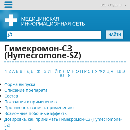
ВСЕ РАЗДЕЛЫ
МЕДИЦИНСКАЯ
ИНФОРМАЦИОННАЯ СЕТЬ
Гимекромон-СЗ
(Hymecromone-SZ)
1-Z
А
Б
В
Г
Д
Е - Ж - З
И - Й
К
Л
М
Н
О
П
Р
С
Т
У
Ф
Х
Ц
Ч - Щ
Э
Ю - Я
Форма выпуска
Описание препарата
Состав
Показания к применению
Противопоказания к применению
Возможные побочные эффекты
Дозировка, как принимать Гимекромон-СЗ (Hymecromone-
SZ)