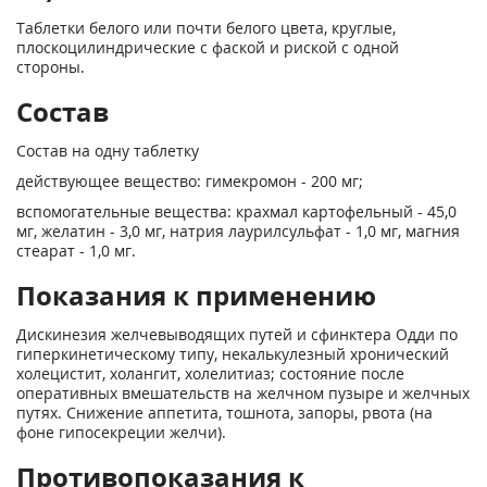
Таблетки белого или почти белого цвета, круглые,
плоскоцилиндрические с фаской и риской с одной
стороны.
Состав
Состав на одну таблетку
действующее вещество: гимекромон - 200 мг;
вспомогательные вещества: крахмал картофельный - 45,0
мг, желатин - 3,0 мг, натрия лаурилсульфат - 1,0 мг, магния
стеарат - 1,0 мг.
Показания к применению
Дискинезия желчевыводящих путей и сфинктера Одди по
гиперкинетическому типу, некалькулезный хронический
холецистит, холангит, холелитиаз; состояние после
оперативных вмешательств на желчном пузыре и желчных
путях. Снижение аппетита, тошнота, запоры, рвота (на
фоне гипосекреции желчи).
Противопоказания к