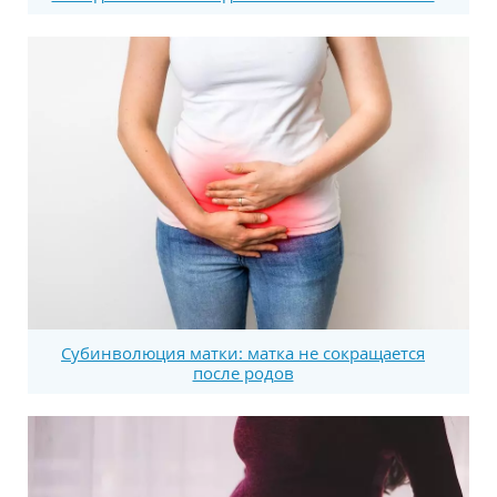
Субинволюция матки: матка не сокращается
после родов