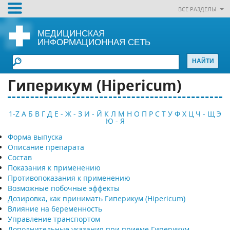
ВСЕ РАЗДЕЛЫ
МЕДИЦИНСКАЯ
ИНФОРМАЦИОННАЯ СЕТЬ
Гиперикум (Hipericum)
1-Z
А
Б
В
Г
Д
Е - Ж - З
И - Й
К
Л
М
Н
О
П
Р
С
Т
У
Ф
Х
Ц
Ч - Щ
Э
Ю - Я
Форма выпуска
Описание препарата
Состав
Показания к применению
Противопоказания к применению
Возможные побочные эффекты
Дозировка, как принимать Гиперикум (Hipericum)
Влияние на беременность
Управление транспортом
Дополнительные указания при приеме Гиперикум