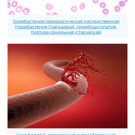
Тромбастения геморрагическая наследственная
(тромбастения Гланцмана), тромбоцитопатия,
пурпура сенильная (старческая)
Гемофилия С, врожденная и приобретенная