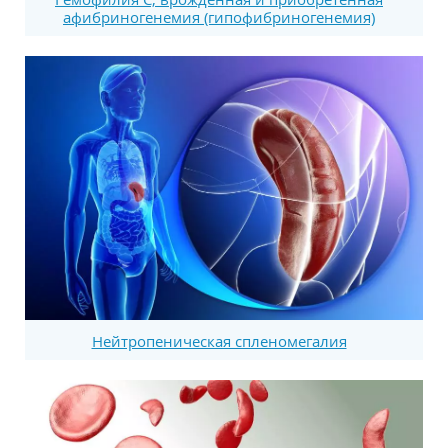
афибриногенемия (гипофибриногенемия)
Нейтропеническая спленомегалия