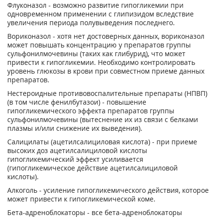
Флуконазол - возможно развитие гипогликемии при
одновременном применении с глипизидом вследствие
увеличения периода полувыведения последнего.
Вориконазол - хотя нет достоверных данных, вориконазол
может повышать концентрацию у препаратов группы
сульфонилмочевины (таких как глибурид), что может
привести к гипогликемии. Необходимо контролировать
уровень глюкозы в крови при совместном приеме данных
препаратов.
Нестероидные противовоспалительные препараты (НПВП)
(в том числе фенилбутазои) - повышение
гипогликемического эффекта препаратов группы
сульфонилмочевины (вытеснение их из связи с белками
плазмы и/или снижение их выведения).
Салицилаты (ацетилсалициловая кислота) - при приеме
высоких доз ацетилсалициловой кислоты
гипогликемический эффект усиливается
(гипогликемическое действие ацетилсалициловой
кислоты).
Алкоголь - усиление гипогликемического действия, которое
может привести к гипогликемической коме.
Бета-адреноблокаторы - все бета-адреноблокаторы