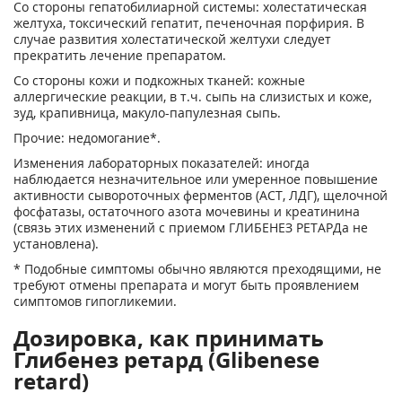
Со стороны гепатобилиарной системы: холестатическая
желтуха, токсический гепатит, печеночная порфирия. В
случае развития холестатической желтухи следует
прекратить лечение препаратом.
Со стороны кожи и подкожных тканей: кожные
аллергические реакции, в т.ч. сыпь на слизистых и коже,
зуд, крапивница, макуло-папулезная сыпь.
Прочие: недомогание*.
Изменения лабораторных показателей: иногда
наблюдается незначительное или умеренное повышение
активности сывороточных ферментов (ACT, ЛДГ), щелочной
фосфатазы, остаточного азота мочевины и креатинина
(связь этих изменений с приемом ГЛИБЕНЕЗ РЕТАРДа не
установлена).
* Подобные симптомы обычно являются преходящими, не
требуют отмены препарата и могут быть проявлением
симптомов гипогликемии.
Дозировка, как принимать
Глибенез ретард (Glibenese
retard)