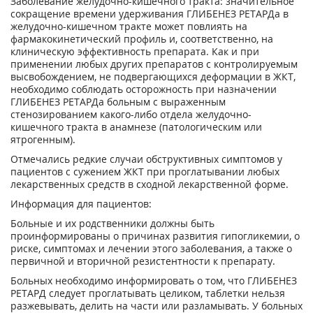
Заболевание желудочно-кишечного тракта: значительное
сокращение времени удерживания ГЛИБЕНЕЗ РЕТАРДа в
желудочно-кишечном тракте может повлиять на
фармакокинетический профиль и, соответственно, на
клиническую эффективность препарата. Как и при
применении любых других препаратов с контролируемым
высвобождением, не подвергающихся деформации в ЖКТ,
необходимо соблюдать осторожность при назначении
ГЛИБЕНЕЗ РЕТАРДа больным с выраженным
стенозированием какого-либо отдела желудочно-
кишечного тракта в анамнезе (патологическим или
ятрогенным).
Отмечались редкие случаи обструктивных симптомов у
пациентов с сужением ЖКТ при проглатывании любых
лекарственных средств в сходной лекарственной форме.
Информация для пациентов:
Больные и их родственники должны быть
проинформированы о причинах развития гипогликемии, о
риске, симптомах и лечении этого заболевания, а также о
первичной и вторичной резистентности к препарату.
Больных необходимо информировать о том, что ГЛИБЕНЕЗ
РЕТАРД следует проглатывать целиком, таблетки нельзя
разжевывать, делить на части или разламывать. У больных