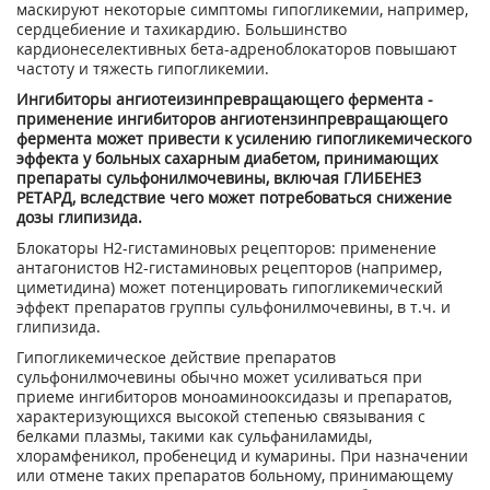
маскируют некоторые симптомы гипогликемии, например,
сердцебиение и тахикардию. Большинство
кардионеселективных бета-адреноблокаторов повышают
частоту и тяжесть гипогликемии.
Ингибиторы ангиотеизинпревращающего фермента -
применение ингибиторов ангиотензинпревращающего
фермента может привести к усилению гипогликемического
эффекта у больных сахарным диабетом, принимающих
препараты сульфонилмочевины, включая ГЛИБЕНЕЗ
РЕТАРД, вследствие чего может потребоваться снижение
дозы глипизида.
Блокаторы Н2-гистаминовых рецепторов: применение
антагонистов Н2-гистаминовых рецепторов (например,
циметидина) может потенцировать гипогликемический
эффект препаратов группы сульфонилмочевины, в т.ч. и
глипизида.
Гипогликемическое действие препаратов
сульфонилмочевины обычно может усиливаться при
приеме ингибиторов моноаминооксидазы и препаратов,
характеризующихся высокой степенью связывания с
белками плазмы, такими как сульфаниламиды,
хлорамфеникол, пробенецид и кумарины. При назначении
или отмене таких препаратов больному, принимающему