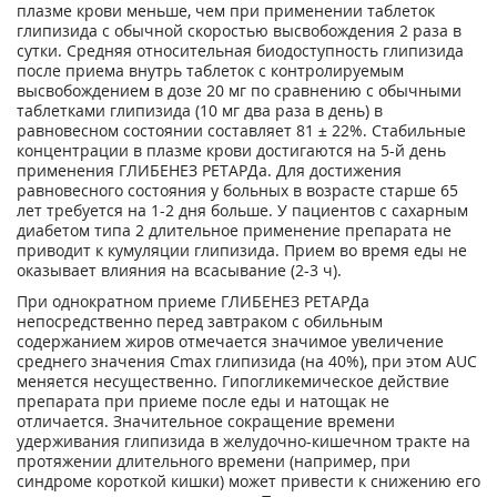
плазме крови меньше, чем при применении таблеток
глипизида с обычной скоростью высвобождения 2 раза в
сутки. Средняя относительная биодоступность глипизида
после приема внутрь таблеток с контролируемым
высвобождением в дозе 20 мг по сравнению с обычными
таблетками глипизида (10 мг два раза в день) в
равновесном состоянии составляет 81 ± 22%. Стабильные
концентрации в плазме крови достигаются на 5-й день
применения ГЛИБЕНЕЗ РЕТАРДа. Для достижения
равновесного состояния у больных в возрасте старше 65
лет требуется на 1-2 дня больше. У пациентов с сахарным
диабетом типа 2 длительное применение препарата не
приводит к кумуляции глипизида. Прием во время еды не
оказывает влияния на всасывание (2-3 ч).
При однократном приеме ГЛИБЕНЕЗ РЕТАРДа
непосредственно перед завтраком с обильным
содержанием жиров отмечается значимое увеличение
среднего значения Сmах глипизида (на 40%), при этом AUC
меняется несущественно. Гипогликемическое действие
препарата при приеме после еды и натощак не
отличается. Значительное сокращение времени
удерживания глипизида в желудочно-кишечном тракте на
протяжении длительного времени (например, при
синдроме короткой кишки) может привести к снижению его