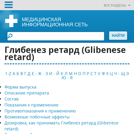
ВСЕ РАЗДЕЛЫ
МЕДИЦИНСКАЯ
ИНФОРМАЦИОННАЯ СЕТЬ
Глибенез ретард (Glibenese
retard)
1-Z
А
Б
В
Г
Д
Е - Ж - З
И - Й
К
Л
М
Н
О
П
Р
С
Т
У
Ф
Х
Ц
Ч - Щ
Э
Ю - Я
Форма выпуска
Описание препарата
Состав
Показания к применению
Противопоказания к применению
Возможные побочные эффекты
Дозировка, как принимать Глибенез ретард (Glibenese
retard)