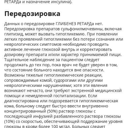
РЕТАРДа и назначение инсулина).
Передозировка
Данных о передозировке ГЛИБЕНЕЗ РЕТАРДа нет.
Передозировка препаратов сульфонилмочевины, включая
глипизид, может вызвать гипогликемию. При появлении
легких проявлений гипогликемии без потери сознания или
неврологических симптомов необходимо проводить
активное лечение глюкозой внутрь и корректировать
дозировку препарата и/или характер принимаемой пищи.
Тщательное наблюдение за пациентом следует
продолжать до тех пор, пока врач не будет уверен в том,
что состояние больного находится вне опасности.
Возможны тяжелые гипогликемические реакции,
сопровождаемые комой, судорогами или другими
неврологическими нарушениями; хотя эти явления
возникают нечасто, они требуют экстренной медицинской
помощи и немедленной госпитализации. Если
диагностирована или подозревается гипогликемическая
кома, больному следует быстро ввести внутривенно
концентрированный (50%) раствор глюкозы с
последующей инфузией разбавленного раствора глюкозы
(10%) со скоростью, обеспечивающей поддержание уровня
глюкозы в крови более 100 мг/дл. Больных следует