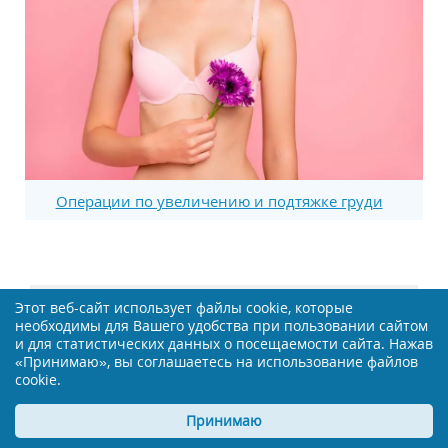
Операции по увеличению и подтяжке груди
СМОТРИТЕ ТАКЖЕ:
Этот веб-сайт использует файлы cookie, которые
необходимы для Вашего удобства при пользовании сайтом
и для статистических данных о посещаемости сайта. Нажав
«Принимаю», вы соглашаетесь на использование файлов
cookie.
Акрипамид ретард - инструкция лекарства
Принимаю