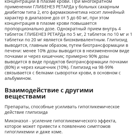
концентрации в плазме крови. При многократном
применении ГЛИБЕНЕЗ РЕТАРДа у больных сахарным
диабетом типа 2, его фармакокинетика носит линейный
характер в диапазоне доз от 5 до 60 мг, при этом
концентрация в плазме крови повышается
пропорционально дозе. Однократный прием внутрь 4
таблеток ГЛИБЕНЕЗ РЕТАРДа по 5 мг, 2 таблеток по 10 мг и 1
таблетки по 20 мг является биоэквивалентным. Глипизид
выводится, главным образом, путем биотрансформации в
печени: менее 10% дозы выводится в неизмененном виде
почками и через кишечник; примерно 90% дозы
выводится в виде продуктов биотрансформации почками
(80%) и через кишечник (10%). Глипизид на 98-99%
связывается с белками сыворотки крови, в основном с
альбумином.
Взаимодействие с другими
веществами
Препараты, способные усиливать гипогликемическое
действие глипизида
Миконазол - усиление гипогликемического эффекта,
которое может привести к появлению симптомов
гипогликемии и даже коме.