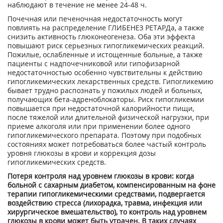
наблюдают в течение не менее 24-48 ч.
Почечная или печеночная недостаточность могут
повлиять на распределение ГЛИБЕНЕЗ РЕТАРДа, а также
снизить активность глюконеогенеза. Оба эти эффекта
повышают риск серьезных гипогликемических реакций.
Пожилые, ослабленные и истощенные больные, а также
пациенты с надпочечниковой или гипофизарной
недостаточностью особенно чувствительны к действию
гипогликемических лекарственных средств. Гипогликемию
бывает трудно распознать у пожилых людей и больных,
получающих бета-адреноблокаторы. Риск гипогликемии
повышается при недостаточной калорийности пищи,
после тяжелой или длительной физической нагрузки, при
приеме алкоголя или при применении более одного
гипогликемического препарата. Поэтому при подобных
состояниях может потребоваться более частый контроль
уровня глюкозы в крови и коррекция дозы
гипогликемических средств.
Потеря контроля над уровнем глюкозы в крови: когда
больной с сахарным диабетом, компенсированным на фоне
терапии гипогликемическими средствами, подвергается
воздействию стресса (лихорадка, травма, инфекция или
хирургическое вмешательство), то контроль над уровнем
глюкозы в крови может быть утрачен. В таких случаях