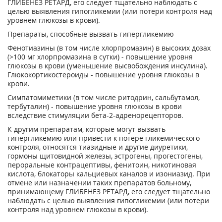
ГЛИБЕНЕЗ РЕТАРД, его следует тщательно наблюдать с
целью выявления гипогликемии (или потери контроля над
уровнем глюкозы в крови).
Препараты, способные вызвать гипергликемию
Фенотиазины (в том числе хлорпромазин) в высоких дозах
(>100 мг хлорпромазина в сутки) - повышение уровня
глюкозы в крови (уменьшение высвобождения инсулина).
Глюкокортикостероиды - повышение уровня глюкозы в
крови.
Симпатомиметики (в том числе ритодрин, сальбутамол,
тербуталин) - повышение уровня глюкозы в крови
вследствие стимуляции бета-2-адренорецепторов.
К другим препаратам, которые могут вызвать
гипергликемию или привести к потере гликемического
контроля, относятся тиазидные и другие диуретики,
гормоны щитовидной железы, эстрогены, прогестогены,
пероральные контрацептивы, фенитоин, никотиновая
кислота, блокаторы кальциевых каналов и изониазид. При
отмене или назначении таких препаратов больному,
принимающему ГЛИБЕНЕЗ РЕТАРД, его следует тщательно
наблюдать с целью выявления гипогликемии (или потери
контроля над уровнем глюкозы в крови).