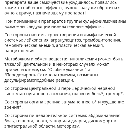
препарата ваше самочувствие ухудшилось, появились
какие-то побочные эффекты, нужно сразу же обратиться
очно к врачу, назначившему препарат!
При применении препаратов группы сульфонилмочевины
возможны следующие нежелательные эффекты:
Со стороны системы кроветворения и лимфатической
системы: лейкопения, агранулоцитоз, тромбоцитопения,
гемолитическая анемия, апластическая анемия,
панцитопения.
Метаболизм и обмен веществ: гипогликемия (может быть
тяжелой, длительной и в некоторых случаях может
привести к коме, см. "Особые указания" и
"Передозировка"); гипонатриемия, возможны
дисульфирамоподобные реакции.
Со стороны центральной и периферической нервной
системы: спутанность сознания, головная боль*, тремор*.
Со стороны органа зрения: затуманенность* и ухудшение
зрения*.
Со стороны пищеварительной системы: абдоминальная
боль, тошнота, рвота, запор или диарея, дискомфорт в
эпигастральной области, метеоризм.