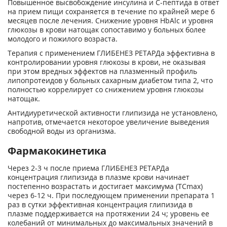
Повышенное высвобождение инсулина и С-пептида в ответ
на прием пищи сохраняется в течение по крайней мере 6
месяцев после лечения. Снижение уровня HbAlc и уровня
глюкозы в крови натощак сопоставимо у больных более
молодого и пожилого возраста.
Терапия с применением ГЛИБЕНЕЗ РЕТАРДа эффективна в
контролировании уровня глюкозы в крови, не оказывая
при этом вредных эффектов на плазменный профиль
липопротеидов у больных сахарным диабетом типа 2, что
полностью коррелирует со снижением уровня глюкозы
натощак.
Антидиуретической активности глипизида не установлено,
напротив, отмечается некоторое увеличение выведения
свободной воды из организма.
Фармакокинетика
Через 2-3 ч после приема ГЛИБЕНЕЗ РЕТАРДа
концентрация глипизида в плазме крови начинает
постепенно возрастать и достигает максимума (ТСmах)
через 6-12 ч. При последующем применении препарата 1
раз в сутки эффективная концентрация глипизида в
плазме поддерживается на протяжении 24 ч; уровень ее
колебаний от минимальных до максимальных значений в