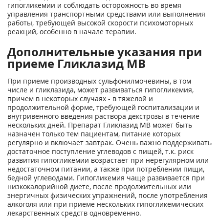
гипогликемии и соблюдать осторожность во время
управления транспортными средствами или выполнения
работы, требующей высокой скорости психомоторных
реакций, особенно в начале терапии.
Дополнительные указания при
приеме Гликлазид МВ
При приеме производных сульфонилмочевины, в том
числе и гликлазида, может развиваться гипогликемия,
причем в некоторых случаях - в тяжелой и
продолжительной форме, требующей госпитализации и
внутривенного введения раствора декстрозы в течение
нескольких дней. Препарат Гликлазид МВ может быть
назначен только тем пациентам, питание которых
регулярно и включает завтрак. Очень важно поддерживать
достаточное поступление углеводов с пищей, т.к. риск
развития гипогликемии возрастает при нерегулярном или
недостаточном питании, а также при потреблении пищи,
бедной углеводами. Гипогликемия чаще развивается при
низкокалорийной диете, после продолжительных или
энергичных физических упражнений, после употребления
алкоголя или при приеме нескольких гипогликемических
лекарственных средств одновременно.