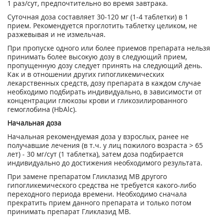
1 раз/сут, предпочтительно во время завтрака.
Суточная доза составляет 30-120 мг (1-4 таблетки) в 1
прием. Рекомендуется проглотить таблетку целиком, не
разжевывая и не измельчая.
При пропуске одного или более приемов препарата нельзя
принимать более высокую дозу в следующий прием,
пропущенную дозу следует принять на следующий день.
Как и в отношении других гипогликемических
лекарственных средств, дозу препарата в каждом случае
необходимо подбирать индивидуально, в зависимости от
концентрации глюкозы крови и гликозилированного
гемоглобина (HbAlc).
Начальная доза
Начальная рекомендуемая доза у взрослых, ранее не
получавшие лечения (в т.ч. у лиц пожилого возраста > 65
лет) - 30 мг/сут (1 таблетка), затем доза подбирается
индивидуально до достижения необходимого результата.
При замене препаратом Гликлазид МВ другого
гипогликемического средства не требуется какого-либо
переходного периода времени. Необходимо сначала
прекратить прием данного препарата и только потом
принимать препарат Гликлазид МВ.