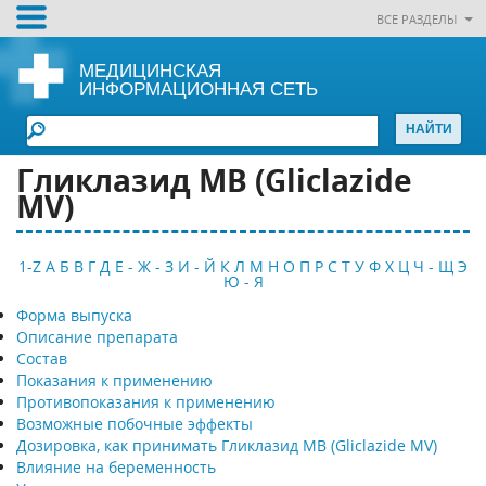
ВСЕ РАЗДЕЛЫ
МЕДИЦИНСКАЯ
ИНФОРМАЦИОННАЯ СЕТЬ
Гликлазид МВ (Gliclazide
MV)
1-Z
А
Б
В
Г
Д
Е - Ж - З
И - Й
К
Л
М
Н
О
П
Р
С
Т
У
Ф
Х
Ц
Ч - Щ
Э
Ю - Я
Форма выпуска
Описание препарата
Состав
Показания к применению
Противопоказания к применению
Возможные побочные эффекты
Дозировка, как принимать Гликлазид МВ (Gliclazide MV)
Влияние на беременность