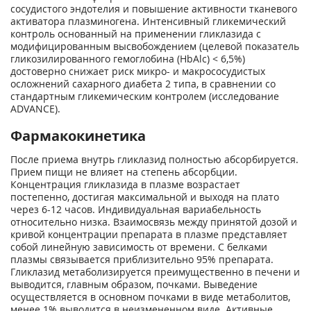
сосудистого эндотелия и повышение активности тканевого
активатора плазминогена. Интенсивный гликемический
контроль основанный на применении гликлазида с
модифицированным высвобождением (целевой показатель
гликозилированного гемоглобина (HbAlc) < 6,5%)
достоверно снижает риск микро- и макрососудистых
осложнений сахарного диабета 2 типа, в сравнении со
стандартным гликемическим контролем (исследование
ADVANCE).
Фармакокинетика
После приема внутрь гликлазид полностью абсорбируется.
Прием пищи не влияет на степень абсорбции.
Концентрация гликлазида в плазме возрастает
постепенно, достигая максимальной и выходя на плато
через 6-12 часов. Индивидуальная вариабельность
относительно низка. Взаимосвязь между принятой дозой и
кривой концентрации препарата в плазме представляет
собой линейную зависимость от времени. С белками
плазмы связывается приблизительно 95% препарата.
Гликлазид метаболизируется преимущественно в печени и
выводится, главным образом, почками. Выведение
осуществляется в основном почками в виде метаболитов,
менее 1% выводится в неизмененном виде. Активные