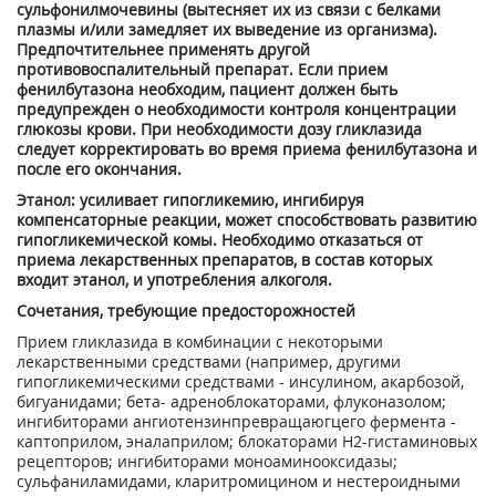
сульфонилмочевины (вытесняет их из связи с белками
плазмы и/или замедляет их выведение из организма).
Предпочтительнее применять другой
противовоспалительный препарат. Если прием
фенилбутазона необходим, пациент должен быть
предупрежден о необходимости контроля концентрации
глюкозы крови. При необходимости дозу гликлазида
следует корректировать во время приема фенилбутазона и
после его окончания.
Этанол: усиливает гипогликемию, ингибируя
компенсаторные реакции, может способствовать развитию
гипогликемической комы. Необходимо отказаться от
приема лекарственных препаратов, в состав которых
входит этанол, и употребления алкоголя.
Сочетания, требующие предосторожностей
Прием гликлазида в комбинации с некоторыми
лекарственными средствами (например, другими
гипогликемическими средствами - инсулином, акарбозой,
бигуанидами; бета- адреноблокаторами, флуконазолом;
ингибиторами ангиотензинпревращаюгцего фермента -
каптоприлом, эналаприлом; блокаторами Н
2
-гистаминовых
рецепторов; ингибиторами моноаминооксидазы;
сульфаниламидами, кларитромицином и нестероидными