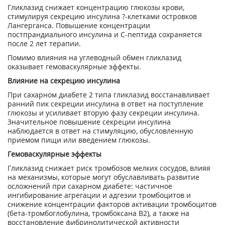
Гликлазид снижает концентрацию глюкозы крови,
стимулируя секрецию инсулина ?-клетками островков
Лангерганса. Повышение концентрации
постпрандиального инсулина и С-пептида сохраняется
после 2 лет терапии.
Помимо влияния на углеводный обмен гликлазид
оказывает гемоваскулярные эффекты.
Влияние на секрецию инсулина
При сахарном диабете 2 типа гликлазид восстанавливает
ранний пик секреции инсулина в ответ на поступление
глюкозы и усиливает вторую фазу секреции инсулина.
Значительное повышение секреции инсулина
наблюдается в ответ на стимуляцию, обусловленную
приемом пищи или введением глюкозы.
Гемоваскулярные эффекты
Гликлазид снижает риск тромбозов мелких сосудов, влияя
на механизмы, которые могут обуславливать развитие
осложнений при сахарном диабете: частичное
ингибирование агрегации и адгезии тромбоцитов и
снижение концентрации факторов активации тромбоцитов
(бета-тромбоглобулина, тромбоксана В
2
), а также на
восстановление фибринолитической активности