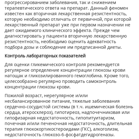
прогрессированием заболевания, так и снижением
терапевтического ответа на препарат. Данный феномен
известен как вторичная лекарственная резистентность,
которую необходимо отличать от первичной, при которой
лекарственный препарат уже при первом назначении не
дает ожидаемого клинического эффекта. Прежде чем
диагностировать у пациента вторичную лекарственную
резистентность, необходимо оценить адекватность
подбора дозы и соблюдение им предписанной диеты.
Контроль лабораторных показателей
Для оценки гликемического контроля рекомендуется
регулярное определение концентрации глюкозы крови
натощак и гликозилированного гемоглобина. Кроме того,
целесообразно регулярно проводить самоконтроль
концентрации глюкозы крови.
Пожилой возраст, нерегулярное и/или
несбалансированное питание, тяжелые заболевания
сердечно-сосудистой системы (в т.ч. ишемическая болезнь
сердца, атеросклероз), гипотиреоз, надпочечниковая или
гипофизарная недостаточность, гипопитуитаризм,
почечная и/или печеночная недостаточность, длительная
терапия глюкокортикостероидами (ГКС), алкоголизм,
недостаточность глюкозо-6-фосфатдегидрогеназы.