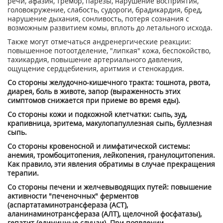
речи, афазия, тремор, парезы, нарушение восприятия,
головокружение, слабость, судороги, брадикардия, бред,
нарушение дыхания, сонливость, потеря сознания с
возможным развитием комы, вплоть до летального исхода.
Также могут отмечаться андренергические реакции:
повышенное потоотделение, "липкая" кожа, беспокойство,
тахикардия, повышение артериального давления,
ощущение сердцебиения, аритмия и стенокардия.
Со стороны желудочно-кишечного тракта: тошнота, рвота,
диарея, боль в животе, запор (выраженность этих
симптомов снижается при приеме во время еды).
Со стороны кожи и подкожной клетчатки: сыпь, зуд,
крапивница, эритема, макулопапуллезная сыпь, буллезная
сыпь.
Со стороны кровеносной и лимфатической системы:
анемия, тромбоцитопения, лейкопения, гранулоцитопения.
Как правило, эти явления обратимы в случае прекращения
терапии.
Со стороны печени и желчевыводящих путей: повышение
активности "печеночных" ферментов
(аспартатаминотрансфераза (ACT),
аланинаминотрансфераза (АЛТ), щелочной фосфатазы),
гепатит (единичные случаи). При появлении