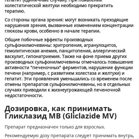
холестатической желтухи необходимо прекратить
терапию.
Со стороны органа зрения: могут возникать преходящие
нарушения зрения, вызванные изменением концентрации
глюкозы крови, особенно в начале терапии.
Общие побочные эффекты производных
сулъфонилмочевины: эритропения, агранулоцитоз,
гемолитическая анемия, панцитопения, аллергический
васкулит, гипонатриемия. Также на фоне приема других
производных сульфонилмочевины отмечалось повышение
активности "печеночных" ферментов, нарушение функции
печени (например, с развитием холестаза и желтухи) и
гепатит. Эти проявления уменьшались со временем после
отмены препаратов сульфонилмочевины, но в отдельных
случаях приводили к жизнеугрожающей печеночной
недостаточности.
Дозировка, как принимать
Гликлазид МВ (Gliclazide MV)
Препарат предназначен только для взрослых.
Рекомендуемую дозу препарата следует принимать внутрь,