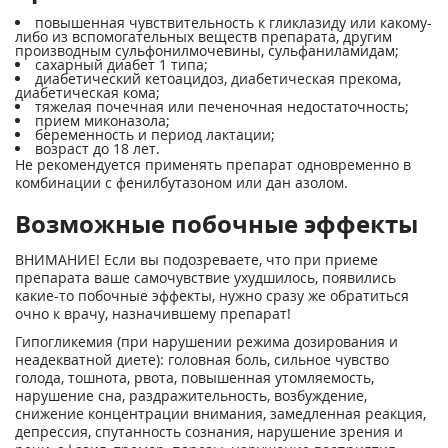
повышенная чувствительность к гликлазиду или какому-
либо из вспомогательных веществ препарата, другим
производным сульфонилмочевины, сульфаниламидам;
сахарный диабет 1 типа;
диабетический кетоацидоз, диабетическая прекома,
диабетическая кома;
тяжелая почечная или печеночная недостаточность;
прием миконазола;
беременность и период лактации;
возраст до 18 лет.
Не рекомендуется применять препарат одновременно в
комбинации с фенилбутазоном или дан азолом.
Возможные побочные эффекты
ВНИМАНИЕ! Если вы подозреваете, что при приеме
препарата ваше самочувствие ухудшилось, появились
какие-то побочные эффекты, нужно сразу же обратиться
очно к врачу, назначившему препарат!
Гипогликемия (при нарушении режима дозирования и
неадекватной диете): головная боль, сильное чувство
голода, тошнота, рвота, повышенная утомляемость,
нарушение сна, раздражительность, возбуждение,
снижение концентрации внимания, замедленная реакция,
депрессия, спутанность сознания, нарушение зрения и