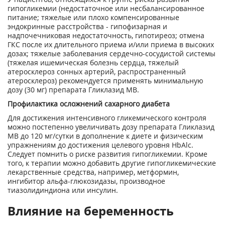
гипогликемии (недостаточное или несбалансированное
питание; тяжелые или плохо компенсированные
эндокринные расстройства - гипофизарная и
надпочечниковая недостаточность, гипотиреоз; отмена
ГКС после их длительного приема и/или приема в высоких
дозах; тяжелые заболевания сердечно-сосудистой системы
(тяжелая ишемическая болезнь сердца, тяжелый
атеросклероз сонных артерий, распространенный
атеросклероз) рекомендуется применять минимальную
дозу (30 мг) препарата Гликлазид МВ.
Профилактика осложнений сахарного диабета
Для достижения интенсивного гликемического контроля
можно постепенно увеличивать дозу препарата Гликлазид
МВ до 120 мг/сутки в дополнение к диете и физическим
упражнениям до достижения целевого уровня HbAlc.
Следует помнить о риске развития гипогликемии. Кроме
того, к терапии можно добавить другие гипогликемические
лекарственные средства, например, метформин,
ингибитор альфа-глюкозидазы, производное
тиазолидиндиона или инсулин.
Влияние на беременность