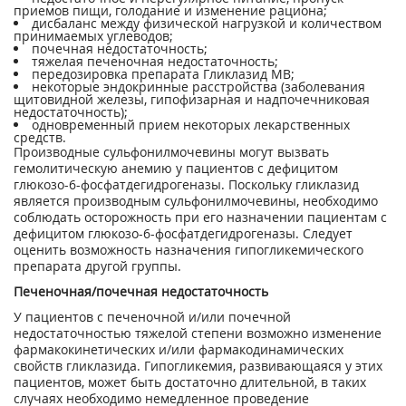
приемов пищи, голодание и изменение рациона;
дисбаланс между физической нагрузкой и количеством
принимаемых углеводов;
почечная недостаточность;
тяжелая печеночная недостаточность;
передозировка препарата Гликлазид МВ;
некоторые эндокринные расстройства (заболевания
щитовидной железы, гипофизарная и надпочечниковая
недостаточность);
одновременный прием некоторых лекарственных
средств.
Производные сульфонилмочевины могут вызвать
гемолитическую анемию у пациентов с дефицитом
глюкозо-6-фосфатдегидрогеназы. Поскольку гликлазид
является производным сульфонилмочевины, необходимо
соблюдать осторожность при его назначении пациентам с
дефицитом глюкозо-6-фосфатдегидрогеназы. Следует
оценить возможность назначения гипогликемического
препарата другой группы.
Печеночная/почечная недостаточность
У пациентов с печеночной и/или почечной
недостаточностью тяжелой степени возможно изменение
фармакокинетических и/или фармакодинамических
свойств гликлазида. Гипогликемия, развивающаяся у этих
пациентов, может быть достаточно длительной, в таких
случаях необходимо немедленное проведение