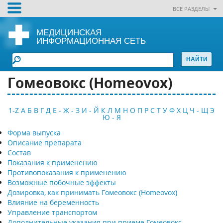
ВСЕ РАЗДЕЛЫ
МЕДИЦИНСКАЯ
ИНФОРМАЦИОННАЯ СЕТЬ
Гомеовокс (Homeovox)
1-Z
А
Б
В
Г
Д
Е - Ж - З
И - Й
К
Л
М
Н
О
П
Р
С
Т
У
Ф
Х
Ц
Ч - Щ
Э
Ю - Я
Форма выпуска
Описание препарата
Состав
Показания к применению
Противопоказания к применению
Возможные побочные эффекты
Дозировка, как принимать Гомеовокс (Homeovox)
Влияние на беременность
Управление транспортом
Дополнительные указания при приеме Гомеовокс