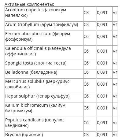
Активные компоненты:
Aconitum napellus (аконитум
СЗ
0,091
мг
напеллюс)
Arum triphyllum (арум трифиллум)
СЗ
0,091
мг
Ferrum phosphoricum (феррум
С6
0,091
мг
фосфорикум)
Calendula officinalis (календула
С6
0,091
мг
оффициналис)
Spongia tosta (спонгиа тоста)
С6
0,091
мг
Belladonna (белладонна)
С6
0,091
мг
Mercurius solubilis (меркуриус
С6
0,091
мг
солюбилис)
Hepar sulphur (гепар сульфур)
С6
0,091
мг
Kalium bichromicum (калиум
С6
0,091
мг
бихромикум)
Populus candicans (популюс
С6
0,091
мг
кандиканс)
Bryonia (бриония)
СЗ
0,091
мг