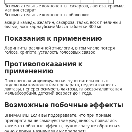
Вспомогательные компоненты: сахароза, лактоза, крахмал,
магния стеарат
Вспомогательные компоненты оболочки:
акации камедь, желатин, сахароза, тальк, воск пчелиный
белый, воск карнаубскийМасса таблетки 300 мг
Показания к применению
Ларингиты различной этиологии, в том числе потеря
голоса, хрипота, усталость голосовых связок
Противопоказания к
применению
Повышенная индивидуальная чувствительность к
отдельным компонентам препарата, недостаточность
лактазы, непереносимость лактозы, глюкозо-галактозная
мальабсорбция, детский возраст до 1 года.
Возможные побочные эффекты
ВНИМАНИЕ! Если вы подозреваете, что при приеме
препарата ваше самочувствие ухудшилось, появились
какие-то побочные эффекты, нужно сразу же обратиться
очно к врачу, назначившему препарат!