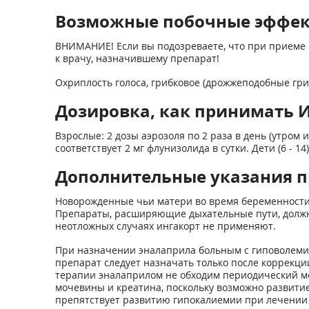
Возможные побочные эффе
ВНИМАНИЕ! Если вы подозреваете, что при приеме 
к врачу, назначившему препарат!
Охриплость голоса, грибковое (дрожжеподобные гри
Дозировка, как принимать 
Взрослые: 2 дозы аэрозоля по 2 раза в день (утром 
соответствует 2 мг флунизолида в сутки. Дети (6 - 14)
Дополнительные указания п
Новорожденные чьи матери во время беременности
Препараты, расширяющие дыхательные пути, должны
неотложных случаях ингакорт не применяют.
При назначении эналаприла больным с гиповолемие
препарат следует назначать только после коррекц
терапии эналаприлом не обходим периодический м
мочевины и креатина, поскольку возможно развити
препятствует развитию гипокалиемии при лечении