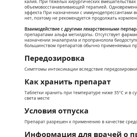
калия. При тяжелых хирургических вмешательствах
объемовосстанавливающей терапией. Одновременн
эффекта При назначении с иммунодепрессантами воз
нет, поэтому не рекомендуется продолжать кормле
Взаимодействие с другими лекарственными перпар
препаратами альфа метилдопы. Отсутствует фарма
назначении эналаприла и пропранолола биодоступно
большинством препаратов обычно применяемых при
Передозировка
Симптомы интоксикации вследствие передозировки
Как хранить препарат
Таблетки хранить при температуре ниже 35°С и в 
света месте
Условия отпуска
Препарат разрешен к применению в качестве средс
Информация для врачей о п