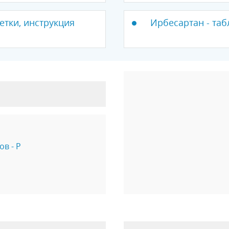
етки, инструкция
Ирбесартан - таб
в - Р