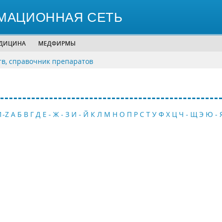
МАЦИОННАЯ СЕТЬ
ЕДИЦИНА
МЕДФИРМЫ
тв, справочник препаратов
1-Z
А
Б
В
Г
Д
Е - Ж - З
И - Й
К
Л
М
Н
О
П
Р
С
Т
У
Ф
Х
Ц
Ч - Щ
Э
Ю - 