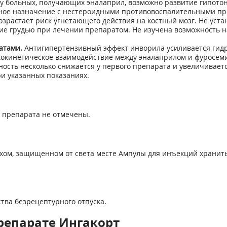
 у больных, получающих эналаприл, возможно развитие гипотон
ое назначение с нестероидными противовоспалительными пр
растает риск угнетающего действия на костный мозг. Не уста
ние грудью при лечении препаратом. Не изучена возможность 
атами.
Антигипертензивный эффект инворила усиливается гид
кокинетическое взаимодействие между эналаприлом и фуросе
сть несколько снижается у первого препарата и увеличивается
 указанных показаниях.
 препарата не отмечены.
сухом, защищенном от света месте Ампулы для инъекций храни
тва безрецептурного отпуска.
репарате Ингакорт