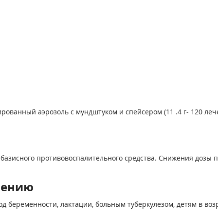
ованный аэрозоль с мундштуком и спейсером (11 .4 г- 120 леч
 базисного противовоспалительного средства. Снижения дозы п
нению
д беременности, лактации, больным туберкулезом, детям в возр