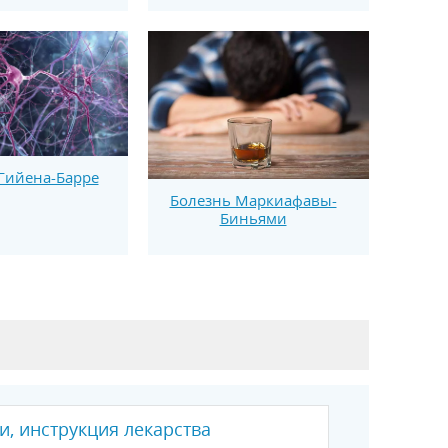
Гийена-Барре
Болезнь Маркиафавы-
Биньями
и, инструкция лекарства