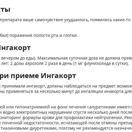
кты
препарата ваше самочувствие ухудшилось, появились какие-то 
бки) поражение полости рта и глотки.
Ингакорт
и вечером до еды). Максимальная суточная доза не должна превы
 лет: 2 дозы аэрозоля 2 раза в день (1 мг флунизолида в сутки).
ри приеме Ингакорт
 принимали ингакорт, должны наблюдаться на предмет возмож
 применяться за несколько минут до ингаляции инакорта для
й или гипонатриемией на фоне лечения салуретиками имеется
ии водно электролитных нарушении спустя несколько дней посл
ониторинг формулы крови для профилактики нейтропении. Рек
е почечной недостаточности, исчезающей после отмены препа
 тиазиновыми диуретиками, поэтому не рекомендуется назнач