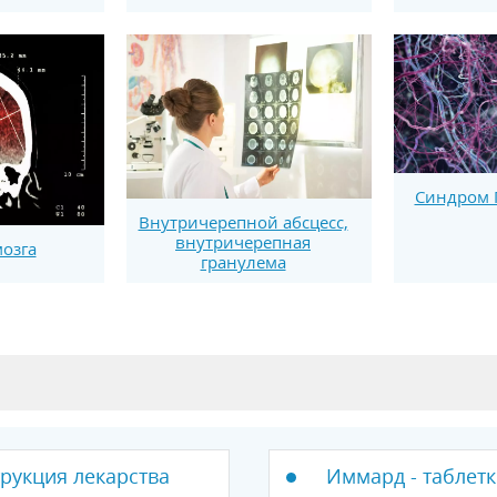
Синдром 
Внутричерепной абсцесс,
внутричерепная
озга
гранулема
трукция лекарства
Иммард - таблетк