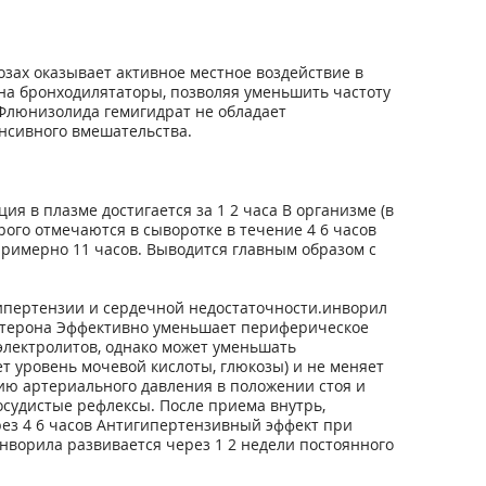
зах оказывает активное местное воздействие в
 на бронходилятаторы, позволяя уменьшить частоту
Флюнизолида гемигидрат не обладает
нсивного вмешательства.
 в плазме достигается за 1 2 часа В организме (в
ого отмечаются в сыворотке в течение 4 6 часов
римерно 11 часов. Выводится главным образом с
пертензии и сердечной недостаточности.инворил
остерона Эффективно уменьшает периферическое
электролитов, однако может уменьшать
 уровень мочевой кислоты, глюкозы) и не меняет
ию артериального давления в положении стоя и
осудистые рефлексы. После приема внутрь,
рез 4 6 часов Антигипертензивный эффект при
нворила развивается через 1 2 недели постоянного