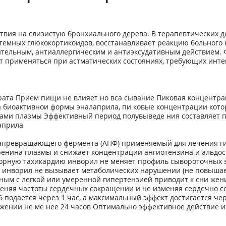
вия на слизистую бронхиального дерева. В терапевтических до
стемных глюкокортикоидов, восстанавливает реакцию больного
тельным, антиаллергическим и антиэксудативным действием. 
 применяться при астматических состояниях, требующих инте
ата Прием пищи не влияет но вса сывание Пиковая концентрация
а биоактивнои формы эналаприла, пи ковые концентрации котор
ами плазмы Эффективный период полувыведе ния составляет п
априла
превращающего фермента (АПФ) применяемый для лечения ги
 ренина плазмы и снижает концентрации ангиотензина и альд
торную тахикардию инворил не меняет профиль сывороточных 
 инворил не вызывает метаболических нарушении (не повышает
ым с легкой или умеренной гипертензией приводит к сни жен
меняя частоты сердечных сокращении и не изменяя сердечно с
подается через 1 час, а максимальный эффект достигается че
жении не ме нее 24 часов Оптимально эффективное действие и