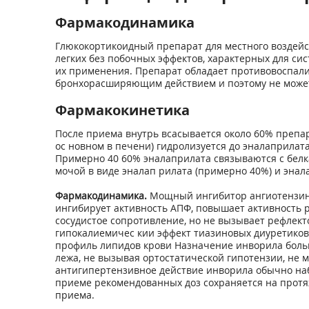
Фармакодинамика
Глюкокортикоидный препарат для местного воздейст
легких без побочных эффектов, характерных для си
их применения. Препарат обладает противовоспали
бронхорасширяющим действием и поэтому не может
Фармакокинетика
После приема внутрь всасывается около 60% препар
ос новном в печени) гидролизуется до эналаприлат
Примерно 40 60% эналаприлата связываются с белк
мочой в виде эналап рилата (примерно 40%) и энал
Фармакодинамика.
Мощный ингибитор ангиотензин
ингибирует активность АПФ, повышает активность
сосудистое сопротивление, но не вызывает рефлек
гипокалиемичес кии эффект тиазиновых диуретиков
профиль липидов крови Назначение инворила больн
лежа, не вызывая ортостатической гипотензии, не 
антигипертензивное действие инворила обычно наб 
приеме рекомендованных доз сохраняется на протя
приема.