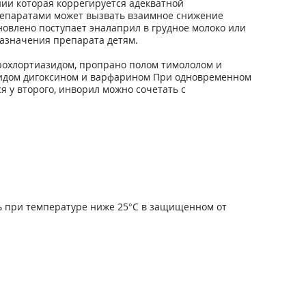
ии которая коррегируется адекватной
епаратами может вызвать взаимное снижение
новлено поступает эналаприл в грудное молоко или
назначения препарата детям.
рохлортиазидом, пропрано полом тимололом и
мидом дигоксином и варфарином При одновременном
 у второго, инворил можно сочетать с
ть при температуре ниже 25°С в защищенном от