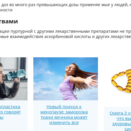
оз во много раз превышающих дозы применяе мые у людей, не
чности
твами
ацеи пурпурной с другими лекарственными препаратами не п
мые взаимодействия аскорбиновой кислоты и других лекарстве
пластика
Новый подход к
то говорят
менопаузе: заморозка
Омега-3 v
ты
ткани яичника может
что вы
изменить все
здоровь
си