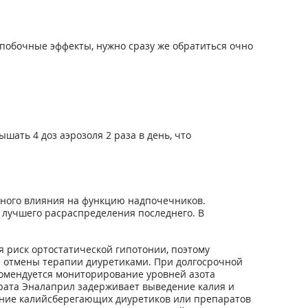
побочные эффекты, нужно сразу же обратиться очно
шать 4 доз аэрозоля 2 раза в день, что
ного влияния на функцию надпочечников.
 лучшего расраспределения последнего. В
 риск ортостатической гипотонии, поэтому
е отмены терапии диуретиками. При долгосрочной
омендуется мониторирование уровней азота
рата Эналаприл задерживает выведение калия и
ение калийсберегающих диуретиков или препаратов