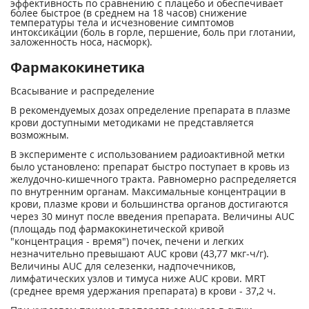
эффективность по сравнению с плацебо и обеспечивает
более быстрое (в среднем на 18 часов) снижение
температуры тела и исчезновение симптомов
интоксикации (боль в горле, першение, боль при глотании,
заложенность носа, насморк).
Фармакокинетика
Всасывание и распределение
В рекомендуемых дозах определение препарата в плазме
крови доступными методиками не представляется
возможным.
В эксперименте с использованием радиоактивной метки
было установлено: препарат быстро поступает в кровь из
желудочно-кишечного тракта. Равномерно распределяется
по внутренним органам. Максимальные концентрации в
крови, плазме крови и большинства органов достигаются
через 30 минут после введения препарата. Величины AUC
(площадь под фармакокинетической кривой
"концентрация - время") почек, печени и легких
незначительно превышают AUC крови (43,77 мкг-ч/г).
Величины AUC для селезенки, надпочечников,
лимфатических узлов и тимуса ниже AUC крови. MRT
(среднее время удержания препарата) в крови - 37,2 ч.