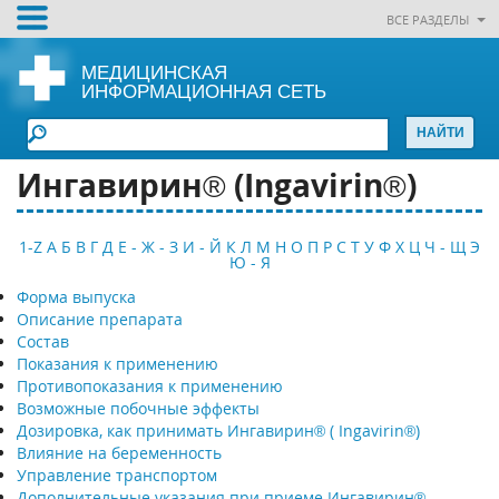
ВСЕ РАЗДЕЛЫ
МЕДИЦИНСКАЯ
ИНФОРМАЦИОННАЯ СЕТЬ
Ингавирин® (Ingavirin®)
1-Z
А
Б
В
Г
Д
Е - Ж - З
И - Й
К
Л
М
Н
О
П
Р
С
Т
У
Ф
Х
Ц
Ч - Щ
Э
Ю - Я
Форма выпуска
Описание препарата
Состав
Показания к применению
Противопоказания к применению
Возможные побочные эффекты
Дозировка, как принимать Ингавирин® ( Ingavirin®)
Влияние на беременность
Управление транспортом
Дополнительные указания при приеме Ингавирин®