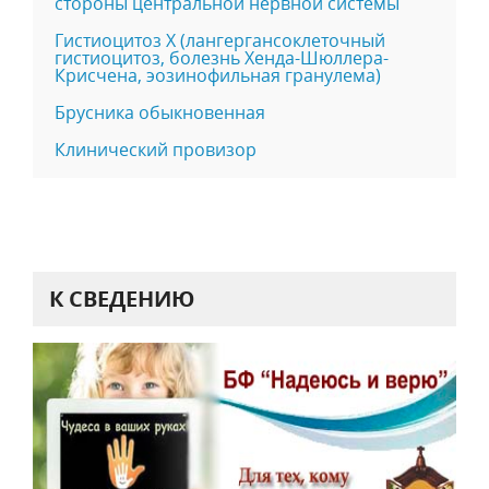
стороны центральной нервной системы
Гистиоцитоз Х (лангергансоклеточный
гистиоцитоз, болезнь Хенда-Шюллера-
Крисчена, эозинофильная гранулема)
Брусника обыкновенная
Клинический провизор
К СВЕДЕНИЮ