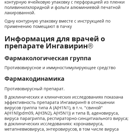
контурную ячейковую упаковку с перфорацией из пленки
поливинилхлоридной и фольги алюминиевой печатной
лакированной.
Одну контурную упаковку вместе с инструкцией по
применению помещают в пачку
Информация для врачей о
препарате Ингавирин®
Фармакологическая группа
Противовирусное и иммуностимулирующее средство
Фармакодинамика
Противовирусный препарат.
В доклинических и клинических исследованиях показана
эффективность препарата Ингавирин® в отношении
вирусов гриппа типа А (A(H1N1), в т.ч. "свиной"
A(Н1Nl)pdm09, A(H3N2), A(H5N1)) и типа В, аденовируса,
вируса парагриппа, респираторно-синцитиального вируса;
в доклинических исследованиях: коронавируса,
метапневмовируса, энтеровирусов, в том числе вируса