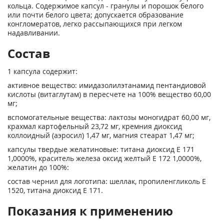
кольца. Содержимое капсул - гранулы и порошок белого
или почти белого цвета; допускается образование
конгломератов, легко рассыпающихся при легком
надавливании.
Состав
1 капсула содержит:
активное вещество: имидазолилэтанамид пентандиовой
кислоты (витаглутам) в пересчете на 100% вещество 60,00
мг;
вспомогательные вещества: лактозы моногидрат 60,00 мг,
крахмал картофельный 23,72 мг, кремния диоксид
коллоидный (аэросил) 1,47 мг, магния стеарат 1,47 мг;
капсулы твердые желатиновые: титана диоксид Е 171
1,0000%, краситель железа оксид желтый Е 172 1,0000%,
желатин до 100%:
состав чернил для логотипа: шеллак, пропиленгликоль Е
1520, титана диоксид Е 171.
Показания к применению