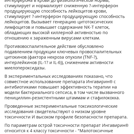
интерферона в крови до физиологической нормы,
стимулирует и нормализует сниженную ?-интерферон
продуцирующую способность лейкоцитов крови,
стимулирует ?-интерферон продуцирующую способность
лейкоцитов. Вызывает генерацию цитотоксических
лимфоцитов и повышает содержание NK-T клеток,
обладающих высокой киллерной активностью по
отношению к зараженным вирусами клеткам.
Противовоспалительное действие обусловлено
подавлением продукции ключевых провоспалительных
цитокинов (фактора некроза опухоли (TNF-?),
интерлейкинов (IL-1? и IL-6)), снижением активности
миелопероксидазы.
В экспериментальных исследованиях показано, что
совместное использование препарата Ингавирин® с
антибиотиками повышает эффективность терапии на
модели бактериального сепсиса, в том числе вызванного
пенициллин-резистентными штаммам и стафилококка.
Проведенные экспериментальные токсикологические
исследования свидетельствуют о низком уровне
токсичности И высоком профиле безопасности препарата.
По параметрам острой токсичности препарат Ингавирин®
относится к 4 классу токсичности - "Малотоксичные