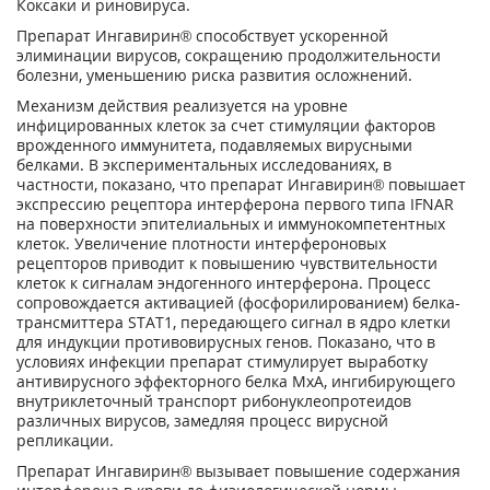
Коксаки и риновируса.
Препарат Ингавирин® способствует ускоренной
элиминации вирусов, сокращению продолжительности
болезни, уменьшению риска развития осложнений.
Механизм действия реализуется на уровне
инфицированных клеток за счет стимуляции факторов
врожденного иммунитета, подавляемых вирусными
белками. В экспериментальных исследованиях, в
частности, показано, что препарат Ингавирин® повышает
экспрессию рецептора интерферона первого типа IFNAR
на поверхности эпителиальных и иммунокомпетентных
клеток. Увеличение плотности интерфероновых
рецепторов приводит к повышению чувствительности
клеток к сигналам эндогенного интерферона. Процесс
сопровождается активацией (фосфорилированием) белка-
трансмиттера STAT1, передающего сигнал в ядро клетки
для индукции противовирусных генов. Показано, что в
условиях инфекции препарат стимулирует выработку
антивирусного эффекторного белка МхА, ингибирующего
внутриклеточный транспорт рибонуклеопротеидов
различных вирусов, замедляя процесс вирусной
репликации.
Препарат Ингавирин® вызывает повышение содержания