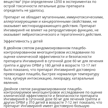
вещества" (при определении LD50 в экспериментах по
острой токсичности летальные дозы препарата
определить не удалось).
Препарат не обладает мутагенными, иммунотоксическими,
аллергизирующими и канцерогенными свойствами, не
оказывает местнораздражающего действия. Препарат
Ингавирин® не влияет на репродуктивную функцию, не
оказывает эмбриотоксического и тератогенного действия.
Эффективность у детей
В двойном слепом рандомизированном плацебо-
контролированном многоцентровом исследовании по
оценке клинической эффективности и безопасности
препарата Ингавирин® в суточной дозе 60 мг для лечения
гриппа и других ОРВИ у 180 детей в возрасте 13-17 лет
было показано, что препарат Ингавирин® достоверно
превосходил плацебо, быстрее нормализуя температуру
тела, купируя интоксикацию, лихорадку, катаральные
явления.
Двойное слепое рандомизированное плацебо-
контролируемое многоцентровое исследование по оценке
клинической эффективности и безопасности препарата
Ингавирин® в суточной дозе 60 мг для лечения гриппа и
других ОРВИ у 310 детей в возрасте 7-12 лет показало, что
препарат Ингавирин® имеет достоверно большую