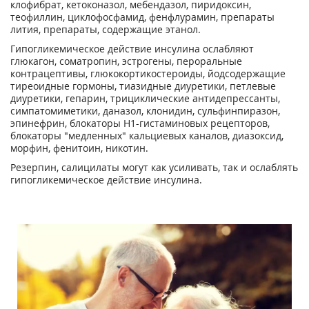
клофибрат, кетоконазол, мебендазол, пиридоксин,
теофиллин, циклофосфамид, фенфлурамин, препараты
лития, препараты, содержащие этанол.
Гипогликемическое действие инсулина ослабляют
глюкагон, соматропин, эстрогены, пероральные
контрацептивы, глюкокортикостероиды, йодсодержащие
тиреоидные гормоны, тиазидные диуретики, петлевые
диуретики, гепарин, трициклические антидепрессанты,
симпатомиметики, даназол, клонидин, сульфинпиразон,
эпинефрин, блокаторы Н
1
-гистаминовых рецепторов,
блокаторы "медленных" кальциевых каналов, диазоксид,
морфин, фенитоин, никотин.
Резерпин, салицилаты могут как усиливать, так и ослаблять
гипогликемическое действие инсулина.