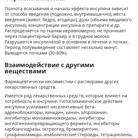
Полнота всасывания и начало эффекта инсулина зависит
от способа введения (подкожно, внутримышечно), места
введения (живот, бедро, ягодицы), дозы (объема вводимого
инсулина), концентрации инсулина в препарате и др.
Распределяется по тканям неравномерно; не проникает
через плацентарный барьер и в грудное молоко.
Разрушается инсулиназой в основном в печени и почках.
Период полувыведения составляет несколько минут.
Выводится почками (30-80%).
Взаимодействие с другими
веществами
Фармацевтически несовместим с растворами других
лекарственных средств.
Имеется ряд лекарственных средств, которые влияют на
потребность в инсулине. Гипогликемическое действие
инсулина усиливают неселективные бета-
адреноблокаторы, хинидин, хинин, хлорохинин,
ингибиторы моноаминооксидазы, ингибиторы
ангиотензинпревращающего фермента, ингибиторы
карбоангидразы, октреотид, бромокриптин,
сульфаниламиды, анаболические стероиды, тетрациклины,