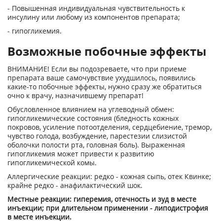
- Повышенная индивидуальная чувствительность к
инсулину или любому из компонентов препарата;
- гипогликемия.
Возможные побочные эффекты
ВНИМАНИЕ! Если вы подозреваете, что при приеме
препарата ваше самочувствие ухудшилось, появились
какие-то побочные эффекты, нужно сразу же обратиться
очно к врачу, назначившему препарат!
Обусловленное влиянием на углеводный обмен:
гипогликемические состояния (бледность кожных
покровов, усиление потоотделения, сердцебиение, тремор,
чувство голода, возбуждение, парестезии слизистой
оболочки полости рта, головная боль). Выраженная
гипогликемия может привести к развитию
гипогликемической комы.
Аллергические реакции: редко - кожная сыпь, отек Квинке;
крайне редко - анафилактический шок.
Местные реакции: гиперемия, отечность и зуд в месте
инъекции; при длительном применении - липодистрофия
в месте инъекции.