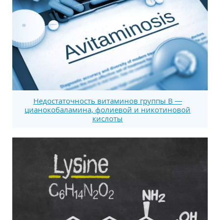
Недостаточность витаминов группы В —
цианокобаламина, фолиевой и никотиновой
кислоты