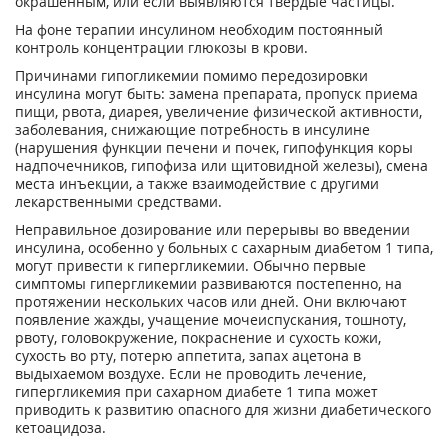
окрашенным, или если выявляются твердые частицы.
На фоне терапии инсулином необходим постоянный
контроль концентрации глюкозы в крови.
Причинами гипогликемии помимо передозировки
инсулина могут быть: замена препарата, пропуск приема
пищи, рвота, диарея, увеличение физической активности,
заболевания, снижающие потребность в инсулине
(нарушения функции печени и почек, гипофункция коры
надпочечников, гипофиза или щитовидной железы), смена
места инъекции, а также взаимодействие с другими
лекарственными средствами.
Неправильное дозирование или перерывы во введении
инсулина, особенно у больных с сахарным диабетом 1 типа,
могут привести к гипергликемии. Обычно первые
симптомы гипергликемии развиваются постепенно, на
протяжении нескольких часов или дней. Они включают
появление жажды, учащение мочеиспускания, тошноту,
рвоту, головокружение, покраснение и сухость кожи,
сухость во рту, потерю аппетита, запах ацетона в
выдыхаемом воздухе. Если не проводить лечение,
гипергликемия при сахарном диабете 1 типа может
приводить к развитию опасного для жизни диабетического
кетоацидоза.