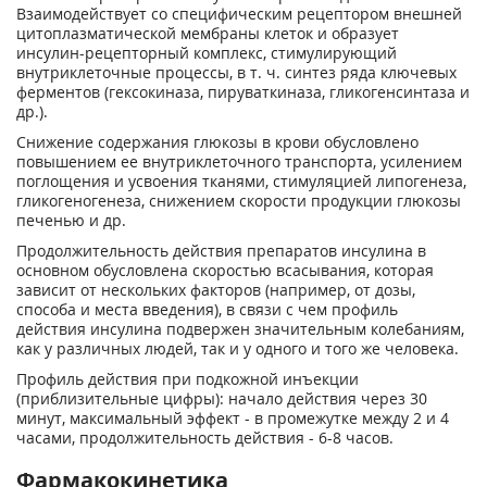
Взаимодействует со специфическим рецептором внешней
цитоплазматической мембраны клеток и образует
инсулин-рецепторный комплекс, стимулирующий
внутриклеточные процессы, в т. ч. синтез ряда ключевых
ферментов (гексокиназа, пируваткиназа, гликогенсинтаза и
др.).
Снижение содержания глюкозы в крови обусловлено
повышением ее внутриклеточного транспорта, усилением
поглощения и усвоения тканями, стимуляцией липогенеза,
гликогеногенеза, снижением скорости продукции глюкозы
печенью и др.
Продолжительность действия препаратов инсулина в
основном обусловлена скоростью всасывания, которая
зависит от нескольких факторов (например, от дозы,
способа и места введения), в связи с чем профиль
действия инсулина подвержен значительным колебаниям,
как у различных людей, так и у одного и того же человека.
Профиль действия при подкожной инъекции
(приблизительные цифры): начало действия через 30
минут, максимальный эффект - в промежутке между 2 и 4
часами, продолжительность действия - 6-8 часов.
Фармакокинетика