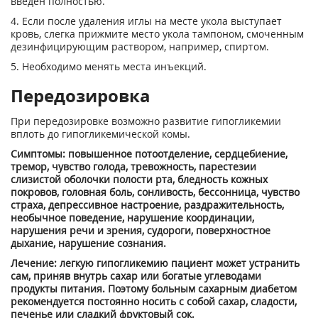
введен полностью.
4. Если после удаления иглы на месте укола выступает
кровь, слегка прижмите место укола тампоном, смоченным
дезинфицирующим раствором, например, спиртом.
5. Необходимо менять места инъекций.
Передозировка
При передозировке возможно развитие гипогликемии
вплоть до гипогликемической комы.
Симптомы: повышенное потоотделение, сердцебиение,
тремор, чувство голода, тревожность, парестезии
слизистой оболочки полости рта, бледность кожных
покровов, головная боль, сонливость, бессонница, чувство
страха, депрессивное настроение, раздражительность,
необычное поведение, нарушение координации,
нарушения речи и зрения, судороги, поверхностное
дыхание, нарушение сознания.
Лечение: легкую гипогликемию пациент может устранить
сам, приняв внутрь сахар или богатые углеводами
продукты питания. Поэтому больным сахарным диабетом
рекомендуется постоянно носить с собой сахар, сладости,
печенье или сладкий фруктовый сок.