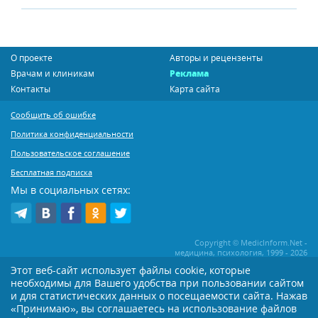
О проекте
Авторы и рецензенты
Врачам и клиникам
Реклама
Контакты
Карта сайта
Сообщить об ошибке
Политика конфиденциальности
Пользовательское соглашение
Бесплатная подписка
Мы в социальных сетях:
Copyright © MedicInform.Net -
медицина, психология, 1999 - 2026
Этот веб-сайт использует файлы cookie, которые
необходимы для Вашего удобства при пользовании сайтом
Копирование или иное распространение статей нашего сайта строго
воспрещается. Копирование раздела "Новости" допускается при наличии
и для статистических данных о посещаемости сайта. Нажав
активной открытой для поисковиков ссылки на MedicInform.Net
«Принимаю», вы соглашаетесь на использование файлов