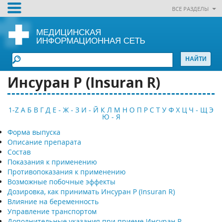
ВСЕ РАЗДЕЛЫ
МЕДИЦИНСКАЯ
ИНФОРМАЦИОННАЯ СЕТЬ
Инсуран Р (Insuran R)
1-Z
А
Б
В
Г
Д
Е - Ж - З
И - Й
К
Л
М
Н
О
П
Р
С
Т
У
Ф
Х
Ц
Ч - Щ
Э
Ю - Я
Форма выпуска
Описание препарата
Состав
Показания к применению
Противопоказания к применению
Возможные побочные эффекты
Дозировка, как принимать Инсуран Р (Insuran R)
Влияние на беременность
Управление транспортом
Дополнительные указания при приеме Инсуран Р