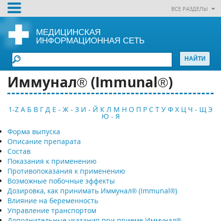
ВСЕ РАЗДЕЛЫ
МЕДИЦИНСКАЯ
ИНФОРМАЦИОННАЯ СЕТЬ
Иммунал® (Immunal®)
1-Z
А
Б
В
Г
Д
Е - Ж - З
И - Й
К
Л
М
Н
О
П
Р
С
Т
У
Ф
Х
Ц
Ч - Щ
Э
Ю - Я
Форма выпуска
Описание препарата
Состав
Показания к применению
Противопоказания к применению
Возможные побочные эффекты
Дозировка, как принимать Иммунал® (Immunal®)
Влияние на беременность
Управление транспортом
Дополнительные указания при приеме Иммунал®