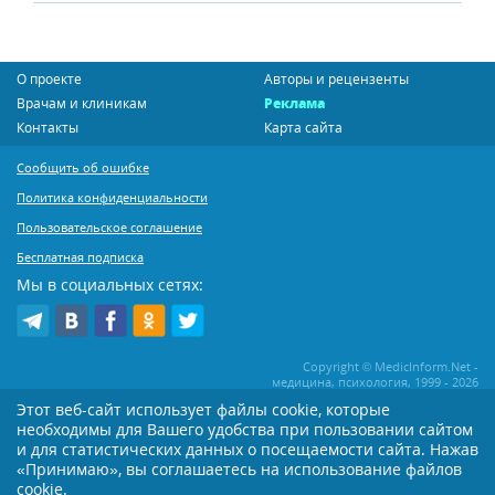
О проекте
Авторы и рецензенты
Врачам и клиникам
Реклама
Контакты
Карта сайта
Сообщить об ошибке
Политика конфиденциальности
Пользовательское соглашение
Бесплатная подписка
Мы в социальных сетях:
Copyright © MedicInform.Net -
медицина, психология, 1999 - 2026
Этот веб-сайт использует файлы cookie, которые
необходимы для Вашего удобства при пользовании сайтом
Копирование или иное распространение статей нашего сайта строго
воспрещается. Копирование раздела "Новости" допускается при наличии
и для статистических данных о посещаемости сайта. Нажав
активной открытой для поисковиков ссылки на MedicInform.Net
«Принимаю», вы соглашаетесь на использование файлов
cookie.
Материалы на сайте представлены в справочных целях. Редакция не всегда