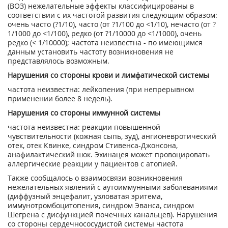
(ВОЗ) нежелательные эффекты классифицированы в
соответствии с их частотой развития следующим образом:
очень часто (?1/10), часто (от ?1/100 до <1/10), нечасто (от ?
1/1000 до <1/100), редко (от ?1/10000 до <1/1000), очень
редко (< 1/10000); частота неизвестна - по имеющимся
данным установить частоту возникновения не
представлялось возможным.
Нарушения со стороны крови и лимфатической системы
частота неизвестна: лейкопения (при непрерывном
применении более 8 недель).
Нарушения со стороны иммунной системы
частота неизвестна: реакции повышенной
чувствительности (кожная сыпь, зуд), ангионевротический
отек, отек Квинке, синдром Стивенса-Джонсона,
анафилактический шок. Эхинацея может провоцировать
аллергические реакции у пациентов с атопией.
Также сообщалось о взаимосвязи возникновения
нежелательных явлений с аутоиммунными заболеваниями
(диффузный энцефалит, узловатая эритема,
иммунотромбоцитопения, синдром Эванса, синдром
Шегрена с дисфункцией почечных канальцев). Нарушения
со стороны сердечнососудистой системы частота