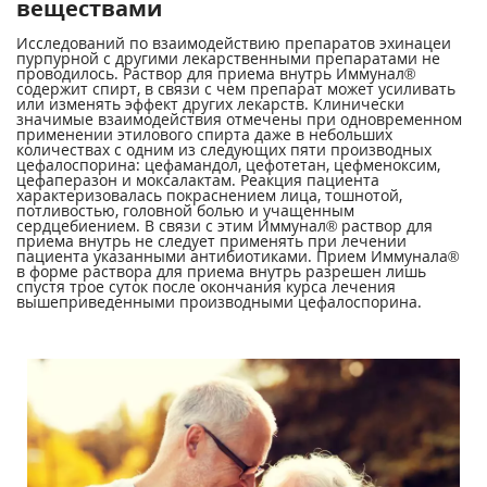
веществами
Исследований по взаимодействию препаратов эхинацеи
пурпурной с другими лекарственными препаратами не
проводилось. Раствор для приема внутрь Иммунал®
содержит спирт, в связи с чем препарат может усиливать
или изменять эффект других лекарств. Клинически
значимые взаимодействия отмечены при одновременном
применении этилового спирта даже в небольших
количествах с одним из следующих пяти производных
цефалоспорина: цефамандол, цефотетан, цефменоксим,
цефаперазон и моксалактам. Реакция пациента
характеризовалась покраснением лица, тошнотой,
потливостью, головной болью и учащенным
сердцебиением. В связи с этим Иммунал® раствор для
приема внутрь не следует применять при лечении
пациента указанными антибиотиками. Прием Иммунала®
в форме раствора для приема внутрь разрешен лишь
спустя трое суток после окончания курса лечения
вышеприведенными производными цефалоспорина.