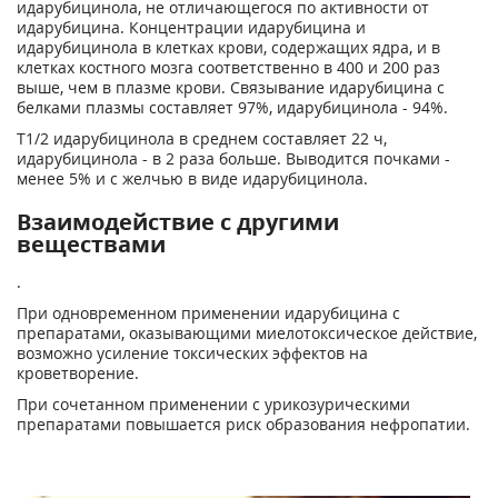
идарубицинола, не отличающегося по активности от
идарубицина. Концентрации идарубицина и
идарубицинола в клетках крови, содержащих ядра, и в
клетках костного мозга соответственно в 400 и 200 раз
выше, чем в плазме крови. Связывание идарубицина с
белками плазмы составляет 97%, идарубицинола - 94%.
T
1/2
идарубицинола в среднем составляет 22 ч,
идарубицинола - в 2 раза больше. Выводится почками -
менее 5% и с желчью в виде идарубицинола.
Взаимодействие с другими
веществами
.
При одновременном применении идарубицина с
препаратами, оказывающими миелотоксическое действие,
возможно усиление токсических эффектов на
кроветворение.
При сочетанном применении с урикозурическими
препаратами повышается риск образования нефропатии.