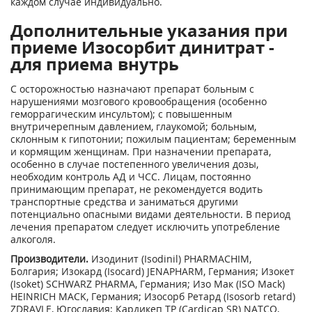
каждом случае индивидуально.
Дополнительные указания при
приеме Изосорбит динитрат -
для приема внутрь
С осторожностью назначают препарат больным с
нарушениями мозгового кровообращения (особенно
геморрагическим инсультом); с повышенным
внутричерепным давлением, глаукомой; больным,
склонным к гипотонии; пожилым пациентам; беременным
и кормящим женщинам. При назначении препарата,
особенно в случае постепенного увеличения дозы,
необходим контроль АД и ЧСС. Лицам, постоянно
принимающим препарат, не рекомендуется водить
транспортные средства и заниматься другими
потенциально опасными видами деятельности. В период
лечения препаратом следует исключить употребление
алкоголя.
Производители.
Изодинит (Isodinil) PHARMACHIM,
Болгария; Изокард (Isocard) JENAPHARM, Германия; Изокет
(Isoket) SCHWARZ PHARMA, Германия; Изо Мак (ISO Mack)
HEINRICH MACK, Германия; Изосорб Ретард (Isosorb retard)
ZDRAVLE, Югославия; Кардикеп ТР (Cardicap SR) NATCO,