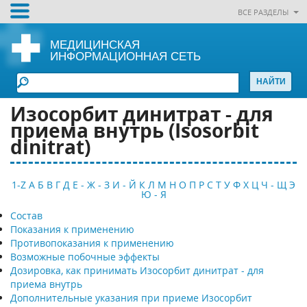
ВСЕ РАЗДЕЛЫ
МЕДИЦИНСКАЯ
ИНФОРМАЦИОННАЯ СЕТЬ
Изосорбит динитрат - для
приема внутрь (Isosorbit
dinitrat)
1-Z
А
Б
В
Г
Д
Е - Ж - З
И - Й
К
Л
М
Н
О
П
Р
С
Т
У
Ф
Х
Ц
Ч - Щ
Э
Ю - Я
Состав
Показания к применению
Противопоказания к применению
Возможные побочные эффекты
Дозировка, как принимать Изосорбит динитрат - для
приема внутрь
Дополнительные указания при приеме Изосорбит