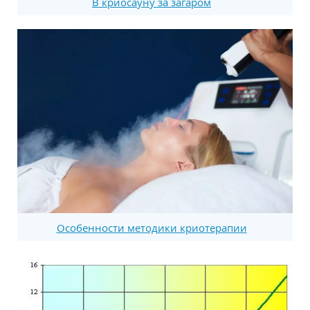
В криосауну за загаром
Особенности методики криотерапии