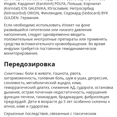
Индия; Кардонит (Kardonit) POLFA, Польша; Корнилат
(Kornilat) ICN GALENIKA, Югославия; Нитросорбид
(Nitrosorbid) ORION, Финляндия; Седокард (Sedocard) BYK
GULDEN. Германия.
Если необходимо использовать Изокет на фоне
развившейся гипотензии или низкого давления
наполнения, следует одновременно вводить
положительные инотропные препараты или применять
средства вспомогательного кровообращения. Во время
инфузии требуется постоянное гемодинамическое
мониторирование.
Передозировка
Симптомы:
боли в животе, тошнота, рвота,
заторможенность, головная боль, шум в ушах, депрессия,
сонливость, метаболический ацидоз, кома,
геморрагический диатез, снижение АД, судороги, остановка
дыхания, острая почечная недостаточность, нарушения
функции печени, тахикардия, брадикардия, фибрилляция
предсердий. Дети в возрасте до 5 лет особенно склонны к
апноэ, коме и судорогам.
Серьезные последствия, связанные с токсическим