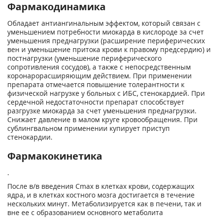
Фармакодинамика
Обладает антиангинальным эффектом, который связан с
уменьшением потребности миокарда в кислороде за счет
уменьшения преднагрузки (расширение периферических
вен и уменьшение притока крови к правому предсердию) и
постнагрузки (уменьшение периферического
сопротивления сосудов), а также с непосредственным
коронарорасширяющим действием. При применении
препарата отмечается повышение толерантности к
физической нагрузке у больных с ИБС, стенокардией. При
сердечной недостаточности препарат способствует
разгрузке миокарда за счет уменьшения преднагрузки.
Снижает давление в малом круге кровообращения. При
сублингвальном применении купирует приступ
стенокардии.
Фармакокинетика
.
После в/в введения C
max
в клетках крови, содержащих
ядра, и в клетках костного мозга достигается в течение
нескольких минут. Метаболизируется как в печени, так и
вне ее с образованием основного метаболита