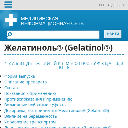
ВСЕ РАЗДЕЛЫ
МЕДИЦИНСКАЯ
ИНФОРМАЦИОННАЯ СЕТЬ
Желатиноль® (Gelatinol®)
1-Z
А
Б
В
Г
Д
Е - Ж - З
И - Й
К
Л
М
Н
О
П
Р
С
Т
У
Ф
Х
Ц
Ч - Щ
Э
Ю - Я
Форма выпуска
Описание препарата
Состав
Показания к применению
Противопоказания к применению
Возможные побочные эффекты
Дозировка, как принимать Желатиноль® (Gelatinol®)
Влияние на беременность
Управление транспортом
Дополнительные указания при приеме Желатиноль®