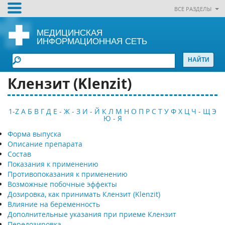
ВСЕ РАЗДЕЛЫ
МЕДИЦИНСКАЯ
ИНФОРМАЦИОННАЯ СЕТЬ
Клензит (Klenzit)
1-Z
А
Б
В
Г
Д
Е - Ж - З
И - Й
К
Л
М
Н
О
П
Р
С
Т
У
Ф
Х
Ц
Ч - Щ
Э
Ю - Я
Форма выпуска
Описание препарата
Состав
Показания к применению
Противопоказания к применению
Возможные побочные эффекты
Дозировка, как принимать Клензит (Klenzit)
Влияние на беременность
Дополнительные указания при приеме Клензит
Передозировка