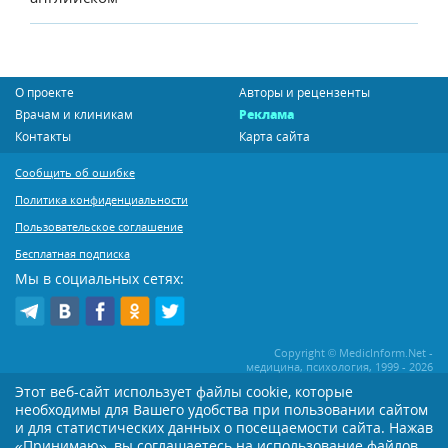
О проекте
Авторы и рецензенты
Врачам и клиникам
Реклама
Контакты
Карта сайта
Сообщить об ошибке
Политика конфиденциальности
Пользовательское соглашение
Бесплатная подписка
Мы в социальных сетях:
Copyright © MedicInform.Net -
медицина, психология, 1999 - 2026
Этот веб-сайт использует файлы cookie, которые
необходимы для Вашего удобства при пользовании сайтом
Копирование или иное распространение статей нашего сайта строго
воспрещается. Копирование раздела "Новости" допускается при наличии
и для статистических данных о посещаемости сайта. Нажав
активной открытой для поисковиков ссылки на MedicInform.Net
«Принимаю», вы соглашаетесь на использование файлов