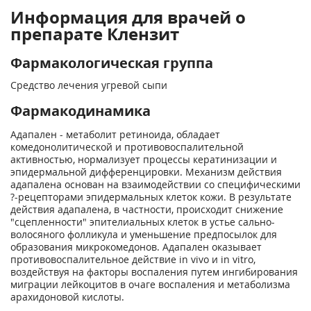
Информация для врачей о
препарате Клензит
Фармакологическая группа
Средство лечения угревой сыпи
Фармакодинамика
Адапален - метаболит ретиноида, обладает
комедонолитической и противовоспалительной
активностью, нормализует процессы кератинизации и
эпидермальной дифференцировки. Механизм действия
адапалена основан на взаимодействии со специфическими
?-рецепторами эпидермальных клеток кожи. В результате
действия адапалена, в частности, происходит снижение
"сцепленности" эпителиальных клеток в устье сально-
волосяного фолликула и уменьшение предпосылок для
образования микрокомедонов. Адапален оказывает
противовоспалительное действие in vivo и in vitro,
воздействуя на факторы воспаления путем ингибирования
миграции лейкоцитов в очаге воспаления и метаболизма
арахидоновой кислоты.