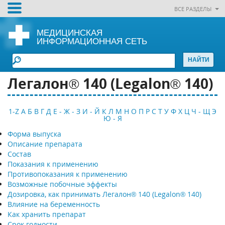
ВСЕ РАЗДЕЛЫ
МЕДИЦИНСКАЯ
ИНФОРМАЦИОННАЯ СЕТЬ
Легалон® 140 (Legalon® 140)
1-Z
А
Б
В
Г
Д
Е - Ж - З
И - Й
К
Л
М
Н
О
П
Р
С
Т
У
Ф
Х
Ц
Ч - Щ
Э
Ю - Я
Форма выпуска
Описание препарата
Состав
Показания к применению
Противопоказания к применению
Возможные побочные эффекты
Дозировка, как принимать Легалон® 140 (Legalon® 140)
Влияние на беременность
Как хранить препарат
Срок годности