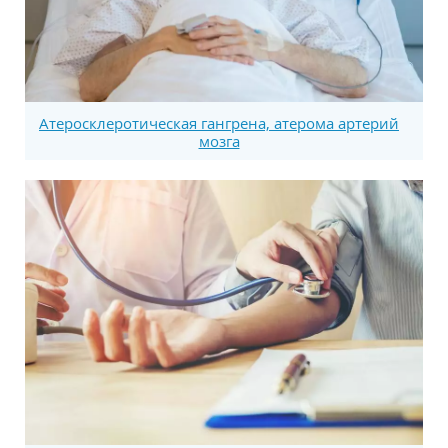
Атеросклеротическая гангрена, атерома артерий
мозга