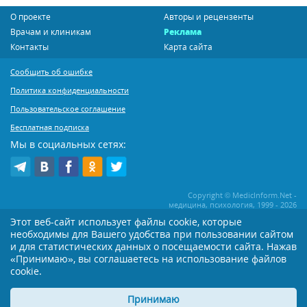
О проекте
Авторы и рецензенты
Врачам и клиникам
Реклама
Контакты
Карта сайта
Сообщить об ошибке
Политика конфиденциальности
Пользовательское соглашение
Бесплатная подписка
Мы в социальных сетях:
Copyright © MedicInform.Net -
медицина, психология, 1999 - 2026
Этот веб-сайт использует файлы cookie, которые
необходимы для Вашего удобства при пользовании сайтом
Копирование или иное распространение статей нашего сайта строго
воспрещается. Копирование раздела "Новости" допускается при наличии
и для статистических данных о посещаемости сайта. Нажав
активной открытой для поисковиков ссылки на MedicInform.Net
«Принимаю», вы соглашаетесь на использование файлов
cookie.
Материалы на сайте представлены в справочных целях. Редакция не всегда
разделяет мнение авторов опубликованных материалов. Перед
применением тех или иных рекомендаций настоятельно рекомендуется
Принимаю
посоветоваться с Вашим лечащим врачом!