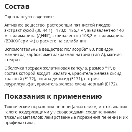
Состав
Одна капсула содержит:
Активное вещество: расторопши пятнистой плодов
экстракт сухой (36-44:1) - 173,0- 186,7 мг, эквивалентно 140
мг силимарина (ДНФГ), эквивалентно 108,2 мг силимарина
(ВЭЖХ/Герм.Ф.) в расчете на силибинин.
Вспомогательные вещества: полисорбат 80, повидон,
маннитол, карбоксиметилкрахмал натрия (тип А), магния
стеарат.
Оболочка твердая желатиновая капсула, размер "1", в
состав которой входит: желатин, краситель железа оксид
красный (Е172), титана диоксид (Е171), натрия
лаурилсульфат, краситель железа оксид черный (Е172).
Показания к применению
Токсические поражения печени (алкоголизм; интоксикация
галогенсодержащими углеводородами, соединениями
тяжелых металлов; лекарственные поражения печени) и их
профилактика.