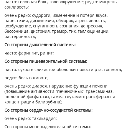
часто: головная боль, головокружение; редко: мигрень,
сонливость;
очень редко: судороги, изменение и потеря вкуса,
парестезия, дискинезия, обморок, агрессивность;
возбуждение, спутанность сознания, депрессия,
бессонница, дистония, тремор, тик, галлюцинации,
растерянность;
Со стороны дыхательной системы:
часто: фарингит, ринит;
Со стороны пищеварительной системы:
часто: сухость слизистой оболочки полости рта, тошнота;
редко: боль в животе;
очень редко: диарея, нарушение функции печени
(повышение активности "печеночных" трансаминаз,
щелочной фосфатазы, гамма-глутаминтрансферазы и
концентрации билирубина);
Со стороны сердечно-сосудистой системы:
очень редко: тахикардия;
Со стороны мочевыделительной системы: