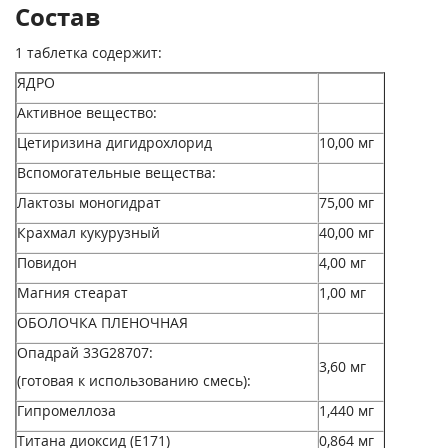
Состав
1 таблетка содержит:
ЯДРО
Активное вещество:
Цетиризина дигидрохлорид
10,00 мг
Вспомогательные вещества:
Лактозы моногидрат
75,00 мг
Крахмал кукурузный
40,00 мг
Повидон
4,00 мг
Магния стеарат
1,00 мг
ОБОЛОЧКА ПЛЕНОЧНАЯ
Опадрай 33G28707:
3,60 мг
(готовая к использованию смесь):
Гипромеллоза
1,440 мг
Титана диоксид (Е171)
0,864 мг