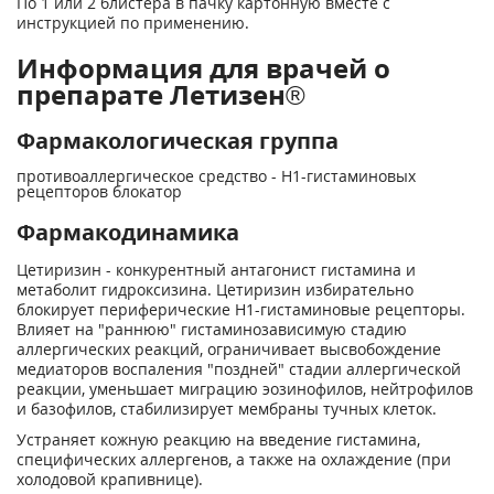
По 1 или 2 блистера в пачку картонную вместе с
инструкцией по применению.
Информация для врачей о
препарате Летизен®
Фармакологическая группа
противоаллергическое средство - H1-гистаминовых
рецепторов блокатор
Фармакодинамика
Цетиризин - конкурентный антагонист гистамина и
метаболит гидроксизина. Цетиризин избирательно
блокирует периферические H
1
-гистаминовые рецепторы.
Влияет на "раннюю" гистаминозависимую стадию
аллергических реакций, ограничивает высвобождение
медиаторов воспаления "поздней" стадии аллергической
реакции, уменьшает миграцию эозинофилов, нейтрофилов
и базофилов, стабилизирует мембраны тучных клеток.
Устраняет кожную реакцию на введение гистамина,
специфических аллергенов, а также на охлаждение (при
холодовой крапивнице).