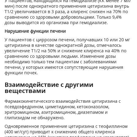
У пациентов, находящихся на гемодиализе (КК менее 7 мл/
мин) после однократного применения цетиризина внутрь
Т
1/2
увеличивается в 3 раза, а клиренс снижен на 70% по
сравнению со здоровыми добровольцами. Только 9,4%
дозы выводится из организма при гемодиализе.
Нарушение функции печени
У пациентов с циррозом печени, получавших 10 или 20 мг
цетиризина в качестве однократной дозы, отмечалось
увеличение Т
1/2
на 50% и снижение клиренса на 40% по
сравнению со здоровыми людьми. Изменение дозы
необходимо только тем пациентам с заболеваниями
печени, у которых имеются сопутствующие нарушения
функции почек.
Взаимодействие с другими
веществами
Фармакокинетического взаимодействия цетиризина с
псевдоэфедрином, циметидином, кетоконазолом,
эритромицином, азитромицином, диазепамом и
глипизидом не обнаружено.
Одновременное применение цетиризина с теофиллином
(400 мг/сут) приводит к снижению общего клиренса