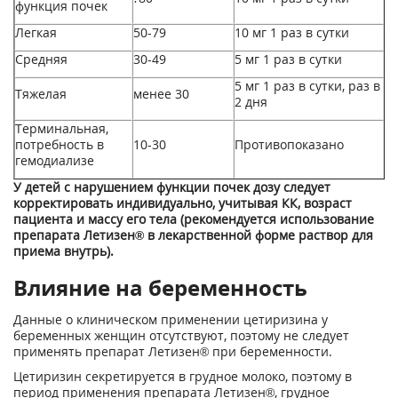
функция почек
Легкая
50-79
10 мг 1 раз в сутки
Средняя
30-49
5 мг 1 раз в сутки
5 мг 1 раз в сутки, раз в
Тяжелая
менее 30
2 дня
Терминальная,
потребность в
10-30
Противопоказано
гемодиализе
У детей с нарушением функции почек дозу следует
корректировать индивидуально, учитывая КК, возраст
пациента и массу его тела (рекомендуется использование
препарата Летизен® в лекарственной форме раствор для
приема внутрь).
Влияние на беременность
Данные о клиническом применении цетиризина у
беременных женщин отсутствуют, поэтому не следует
применять препарат Летизен® при беременности.
Цетиризин секретируется в грудное молоко, поэтому в
период применения препарата Летизен®, грудное