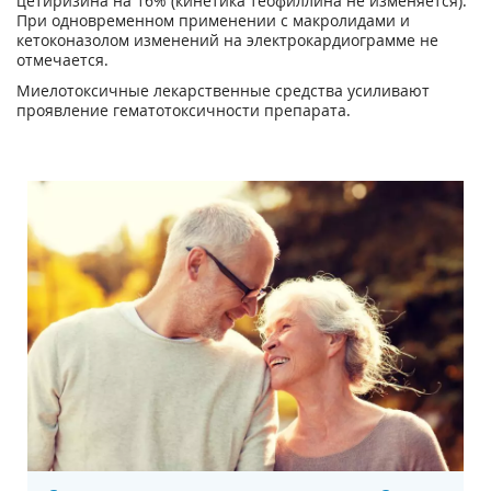
цетиризина на 16% (кинетика теофиллина не изменяется).
При одновременном применении с макролидами и
кетоконазолом изменений на электрокардиограмме не
отмечается.
Миелотоксичные лекарственные средства усиливают
проявление гематотоксичности препарата.