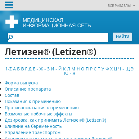
ВСЕ РАЗДЕЛЫ
МЕДИЦИНСКАЯ
ИНФОРМАЦИОННАЯ СЕТЬ
Летизен® (Letizen®)
1-Z
А
Б
В
Г
Д
Е - Ж - З
И - Й
К
Л
М
Н
О
П
Р
С
Т
У
Ф
Х
Ц
Ч - Щ
Э
Ю - Я
Форма выпуска
Описание препарата
Состав
Показания к применению
Противопоказания к применению
Возможные побочные эффекты
Дозировка, как принимать Летизен® (Letizen®)
Влияние на беременность
Управление транспортом
Дополнительные указания при приеме Летизен®