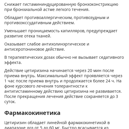
Снижает гистамининдуцированную бронхоконстрикцию
при бронхиальной астме легкого течения.
Обладает противоаллергическим, противозудным и
противоэкссудативным действием.
Уменьшает проницаемость капилляров, предупреждает
развитие отека тканей.
Оказывает слабое антихолинэргическое и
антисеротониновое действие.
В терапевтических дозах обычно не вызывает седативного
эффекта.
Действие цетиризина начинается через 20 мин после
приема внутрь. Максимальный эффект проявляется через
1 час после приема внутрь и продолжается более 24 ч. На
фоне курсового лечения толерантности к
антигистаминному действию цетиризина не развивается.
После прекращения лечения действие сохраняется до 3
суток.
Фармакокинетика
Цетиризин обладает линейной фармакокинетикой в
диапазоне доз от 5 до 60 мг. Быстро всасывается из