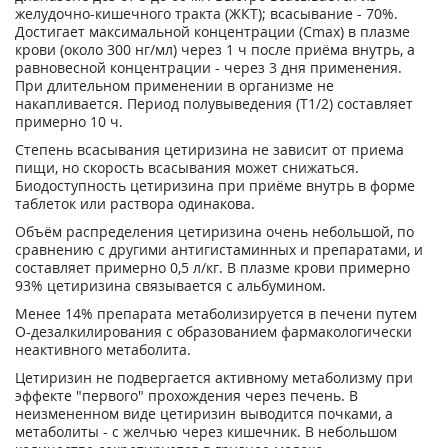
желудочно-кишечного тракта (ЖКТ); всасывание - 70%.
Достигает максимальной концентрации (С
mах
) в плазме
крови (около 300 нг/мл) через 1 ч после приёма внутрь, а
равновесной концентрации - через 3 дня применения.
При длительном применении в организме не
накапливается. Период полувыведения (Т
1/2
) составляет
примерно 10 ч.
Степень всасывания цетиризина не зависит от приема
пищи, но скорость всасывания может снижаться.
Биодоступность цетиризина при приёме внутрь в форме
таблеток или раствора одинакова.
Объём распределения цетиризина очень небольшой, по
сравнению с другими антигистаминных и препаратами, и
составляет примерно 0,5 л/кг. В плазме крови примерно
93% цетиризина связывается с альбумином.
Менее 14% препарата метаболизируется в печени путем
О-дезалкилирования с образованием фармакологически
неактивного метаболита.
Цетиризин не подвергается активному метаболизму при
эффекте "первого" прохождения через печень. В
неизмененном виде цетиризин выводится почками, а
метаболиты - с желчью через кишечник. В небольшом