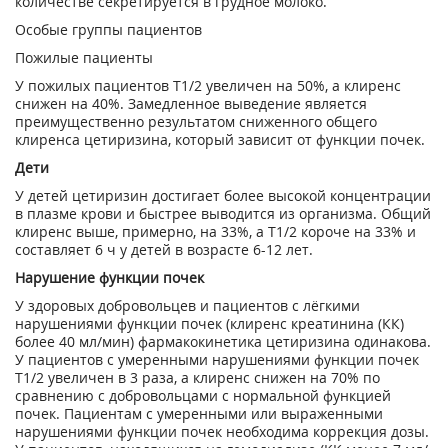
количестве секретируется в грудное молоко.
Особые группы пациентов
Пожилые пациенты
У пожилых пациентов Т
1/2
увеличен на 50%, а клиренс
снижен на 40%. Замедленное выведение является
преимущественно результатом сниженного общего
клиренса цетиризина, который зависит от функции почек.
Дети
У детей цетиризин достигает более высокой концентрации
в плазме крови и быстрее выводится из организма. Общий
клиренс выше, примерно, на 33%, а Т
1/2
короче на 33% и
составляет 6 ч у детей в возрасте 6-12 лет.
Нарушение функции почек
У здоровых добровольцев и пациентов с лёгкими
нарушениями функции почек (клиренс креатинина (КК)
более 40 мл/мин) фармакокинетика цетиризина одинакова.
У пациентов с умеренными нарушениями функции почек
Т
1/2
увеличен в 3 раза, а клиренс снижен на 70% по
сравнению с добровольцами с нормальной функцией
почек. Пациентам с умеренными или выраженными
нарушениями функции почек необходима коррекция дозы.