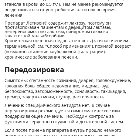
этанола в крови до 0,5 г/л). Тем не менее рекомендуется
воздерживаться от употребления алкоголя во время
лечения.
Препарат Летизен® содержит лактозу, поэтому он
противопоказан пациентам с дефицитом лактазы,
непереносимостью лактозы, синдромом глюкозо-
галактозной мальабсорбции.
Хроническая почечная недостаточность (за исключением
терминальной, см. "Способ применения"), пожилой возраст
(возможно снижение клубочковой фильтрации),
хронические заболевания печени.
Передозировка
Симптомы: спутанность сознания, диарея, головокружение,
головная боль, общее недомогание, мидриаз, зуд,
беспокойство, заторможенность, сонливость, тахикардия,
тремор, задержка мочи, ступор, растерянность.
Лечение: специфического антидота нет. В случае
передозировки рекомендуется симптоматическое или
поддерживающее лечение. Необходим контроль за
функциями сердечно-сосудистой и дыхательной систем.
Если после приёма препарата внутрь прошло немного
времени, следует вызвать рвоту и промыть желудок,