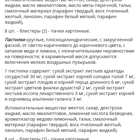
жидкая, масло эвкалиптовое, масло мяты перечной, тальк,
смазочный материал (парафин твердый, воск пчелиный
желтый, ланолин, парафин белый мягкий, парафин
жидкий).
8 шт. - блистеры (2) - пачки картонные.
Пастилки
круглые, плоскоцилиндрические, с закругленной
фаской, от светло-коричневого до коричневого цвета, с
запахом меда и лимона, с незначительными неровностями
на поверхности; в карамельной массе допускаются
включения мелких воздушных пузырьков.
1 пастилка содержит: сухой экстракт листьев адхатоды
сосудистой 30 мг, сухой экстракт корней солодки голой 7 мг,
сухой экстракт плодов и корней перца длинного 6 мг, сухой
экстракт цветков фиалки душистой 2 мг, сухой экстракт
листьев иссопа лекарственного 3 мг, сухой экстракт корней
и корневищ альпинии галанга 3 мг.
Вспомогательные вещества
: ментол, сахар, декстроза
жидкая, масло эвкалиптовое, лимонная кислота безводная,
ароматизатор медово-лимонный, тальк, смазочный
материал (парафин твердый, воск пчелиный желтый,
ланолин, парафин белый мягкий, парафин жидкий).
8 шт. - блистеры (2) - пачки картонные.