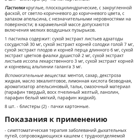
Пастилки
круглые, плоскоцилиндрические, с закругленной
фаской, от светло-коричневого до коричневого цвета, с
запахом апельсина, с незначительными неровностями на
поверхности; в карамельной массе допускаются
включения мелких воздушных пузырьков.
1 пастилка содержит: сухой экстракт листьев адхатоды
сосудистой 30 мг, сухой экстракт корней солодки голой 7 мг,
сухой экстракт плодов и корней перца длинного 6 мг, сухой
экстракт цветков фиалки душистой 2 мг, сухой экстракт
листьев иссопа лекарственного 3 мг, сухой экстракт корней
и корневищ альпинии галанга 3 мг.
Вспомогательные вещества
: ментол, сахар, декстроза
жидкая, масло эвкалиптовое, лимонная кислота безводная,
ароматизатор апельсиновый, тальк, смазочный материал
(парафин твердый, воск пчелиный желтый, ланолин,
парафин белый мягкий, парафин жидкий).
8 шт. - блистеры (2) - пачки картонные.
Показания к применению
- симптоматическая терапия заболеваний дыхательных
путей, сопровождающихся кашлем с трудноотделяемой