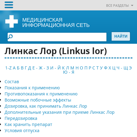
ВСЕ РАЗДЕЛЫ
МЕДИЦИНСКАЯ
ИНФОРМАЦИОННАЯ СЕТЬ
Линкас Лор (Linkus lor)
1-Z
А
Б
В
Г
Д
Е - Ж - З
И - Й
К
Л
М
Н
О
П
Р
С
Т
У
Ф
Х
Ц
Ч - Щ
Э
Ю - Я
Состав
Показания к применению
Противопоказания к применению
Возможные побочные эффекты
Дозировка, как принимать Линкас Лор
Дополнительные указания при приеме Линкас Лор
Передозировка
Как хранить препарат
Условия отпуска