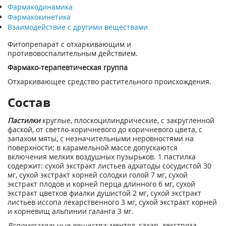
Фармакодинамика
Фармакокинетика
Взаимодействие с другими веществами
Фитопрепарат с отхаркивающим и
противовоспалительным действием.
Фармако-терапевтическая группа
Отхаркивающее средство растительного происхождения.
Состав
Пастилки
круглые, плоскоцилиндрические, с закругленной
фаской, от светло-коричневого до коричневого цвета, с
запахом мяты, с незначительными неровностями на
поверхности; в карамельной массе допускаются
включения мелких воздушных пузырьков. 1 пастилка
содержит: сухой экстракт листьев адхатоды сосудистой 30
мг, сухой экстракт корней солодки голой 7 мг, сухой
экстракт плодов и корней перца длинного 6 мг, сухой
экстракт цветков фиалки душистой 2 мг, сухой экстракт
листьев иссопа лекарственного 3 мг, сухой экстракт корней
и корневищ альпинии галанга 3 мг.
Вспомогательные вещества
: ментол, сахар, декстроза