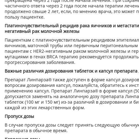
прекращена через 2 года после начала лечения. При сохран
частичного ответа через 2 года после начала терапии лечен
продолжено свыше 2 лет, если, по мнению врача, это может 
пользу пациентке.
Платиночувствительный рецидив рака яичников и метастати
негативный рак молочной железы
Пациенткам с платиночувствительным рецидивом эпителиал
яичников, маточной трубы или первичным перитонеальным р
пациентам с HER2-негативным раком молочной железы и г
мутациями в генах BRCA терапию рекомендуется продолжать
прогрессирования заболевания.
Важные различия дозирования таблеток и капсул препарата
Препарат Линпарза
®
также доступен в форме капсул дозиров
вопросам дозирования капсул, пожалуйста, обратитесь к инс
применению капсул. Препарат Линпарза
®
в форме капсул (50
допускается заменять на аналогичную дозу препарата Линп
таблеток (100 мг и 150 мг) из-за различий в дозировании и б
каждой из этих лекарственных форм.
Пропуск дозы
В случае пропуска дозы следует принять следующую обычну
препарата в обычное время.