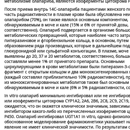
метаболизме олапариба, являются изоферменты цитохрома Р
После приема внутрь
14
С-олапариба пациентами женского п
часть радиоактивности в плазме крови была обусловлена н
олапарибом (70%), он также являлся основным компонентом,
обнаруживаемым в моче и кале (15% и 6% от принятой дозы,
соответственно). Олапариб подвергается в организме больш
метаболических превращений, которые наиболее часто затр
пиперазиновое и фторбензильное кольца, в основном, путем 
образованием ряда производных, которые в дальнейшем по
глюкуронидной или сульфатной конъюгации. В плазме, моче 
выявлены до 20, 37 и 20 метаболитов, соответственно, больш
составляли менее 1% от принятого препарата. Основными
циркулирующими в крови метаболитами были пиперазин-3-
фрагмент с открытым кольцом и два монооксигенированных 
(каждый составлял приблизительно 10% радиоактивности), п
из монооксигенированных метаболитов также был основным 
обнаруживаемым в моче и кале (6% и 5% радиоактивности, со
In vitro олапариб минимально ингибировал или не ингибиро
или изоферменты цитохрома CYP1A2, 2А6, 2В6, 2С8, 2С9, 2С19, 
ожидается, что он окажется клинически значимым, зависимы
ингибитором какого-либо из перечисленных изоферментов 
Р450. Олапариб ингибировал UGT1A1 in vitro, однако физиол
обоснованное моделирование фармакокинетики указывает на 
явление не имеет клинической значимости. По результатам 