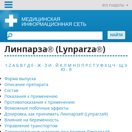
ВСЕ РАЗДЕЛЫ
МЕДИЦИНСКАЯ
ИНФОРМАЦИОННАЯ СЕТЬ
Линпарза® (Lynparza®)
1-Z
А
Б
В
Г
Д
Е - Ж - З
И - Й
К
Л
М
Н
О
П
Р
С
Т
У
Ф
Х
Ц
Ч - Щ
Э
Ю - Я
Форма выпуска
Описание препарата
Состав
Показания к применению
Противопоказания к применению
Возможные побочные эффекты
Дозировка, как принимать Линпарза® (Lynparza®)
Влияние на беременность
Управление транспортом
Дополнительные указания при приеме Линпарза®