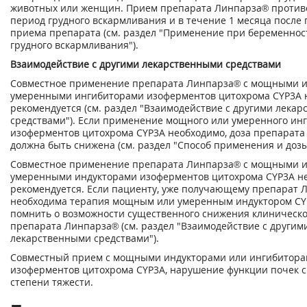
животных или женщин. Прием препарата Линпарза
®
против
период грудного вскармливания и в течение 1 месяца после 
приема препарата (см. раздел "Применение при беременнос
грудного вскармливания").
Взаимодействие с другими лекарственными средствами
Совместное применение препарата Линпарза
®
с мощными 
умеренными ингибиторами изоферментов цитохрома CYP3A 
рекомендуется (см. раздел "Взаимодействие с другими лека
средствами"). Если применение мощного или умеренного ин
изоферментов цитохрома CYP3A необходимо, доза препарата
должна быть снижена (см. раздел "Способ применения и дозы
Совместное применение препарата Линпарза
®
с мощными 
умеренными индукторами изоферментов цитохрома CYP3A н
рекомендуется. Если пациенту, уже получающему препарат 
необходима терапия мощным или умеренным индуктором CYP
помнить о возможности существенного снижения клиническо
препарата Линпарза
®
(см. раздел "Взаимодействие с другим
лекарственными средствами").
Совместный прием с мощными индукторами или ингибитор
изоферментов цитохрома CYP3A, нарушение функции почек 
степени тяжести.