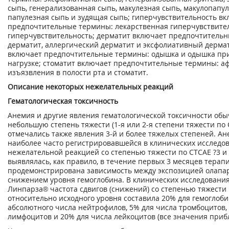
сыпь, генерализованная сыпь, макулезная сыпь, макулопапул
папулезная сыпь и зудящая сыпь; гиперчувствительность в
предпочтительные термины: лекарственная гиперчувствите
гиперчувствительность; дерматит включает предпочтитель
дерматит, аллергический дерматит и эксфолиативный дерма
включает предпочтительные термины: одышка и одышка пр
нагрузке; стоматит включает предпочтительные термины: а
изъязвления в полости рта и стоматит.
Описание некоторых нежелательных реакций
Гематологическая токсичность
Анемия и другие явления гематологической токсичности об
небольшую степень тяжести (1-я или 2-я степени тяжести по 
отмечались также явления 3-й и более тяжелых степеней. А
наиболее часто регистрировавшейся в клинических исследо
нежелательной реакцией со степенью тяжести по СТСАЕ ?3 и
выявлялась, как правило, в течение первых 3 месяцев терап
продемонстрирована зависимость между экспозицией олапа
снижением уровня гемоглобина. В клинических исследовани
Линпарза
®
частота сдвигов (снижений) со степенью тяжести 
относительно исходного уровня составила 20% для гемоглоби
абсолютного числа нейтрофилов, 5% для числа тромбоцитов,
лимфоцитов и 20% для числа лейкоцитов (все значения приб