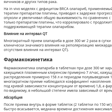
яичников и других типов рака.
На in vivo моделях с дефицитом BRCA олапариб, применяемы
терапии препаратом платины, приводил к задержке прогрес
опухоли и увеличивал общую выживаемость по сравнению с
только препаратом платины, что коррелировало с продолжи
поддерживающей терапии олапарибом.
Влияние на интервал QT
Многократный прием олапариба в дозе 300 мг 2 раза в сутки
клинически значимого влияния на реполяризацию миокарда 
отсутствия влияния на интервал QT).
Фармакокинетика
Фармакокинетика олапариба в таблетках при дозе 300 мг хар
кажущимся плазменным клиренсом примерно 7 л/час, кажу
распределения примерно 158 л и периодом полувыведения 1
многократном приеме наблюдался коэффициент накопления
под кривой зависимости концентрации от времени) 1,8, а фа
по-видимому, в небольшой степени имела зависимый от врем
Абсорбция
После приема внутрь в форме таблеток (2 таблетки по 150 мг
быстро всасывается, медиана времени достижения максима