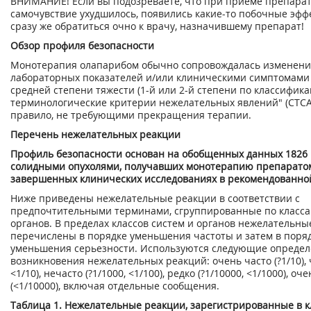
ВНИМАНИЕ! Если вы подозреваете, что при приеме препара
самочувствие ухудшилось, появились какие-то побочные эфф
сразу же обратиться очно к врачу, назначившему препарат!
Обзор профиля безопасности
Монотерапия олапарибом обычно сопровождалась изменен
лабораторных показателей и/или клиническими симптомами
средней степени тяжести (1-й или 2-й степени по классифи
терминологические критерии нежелательных явлений" (СТСАЕ
правило, не требующими прекращения терапии.
Перечень нежелательных реакции
Профиль безопасности основан на обобщенных данных 1826 
солидными опухолями, получавших монотерапию препарато
завершенных клинических исследованиях в рекомендованной
Ниже приведены нежелательные реакции в соответствии с
предпочтительными терминами, сгруппированные по класса
органов. В пределах классов систем и органов нежелательны
перечислены в порядке уменьшения частоты и затем в поря
уменьшения серьезности. Используются следующие определ
возникновения нежелательных реакций: очень часто (?1/10), ч
<1/10), нечасто (?1/1000, <1/100), редко (?1/10000, <1/1000), оч
(<1/10000), включая отдельные сообщения.
Таблица 1. Нежелательные реакции, зарегистрированные в 