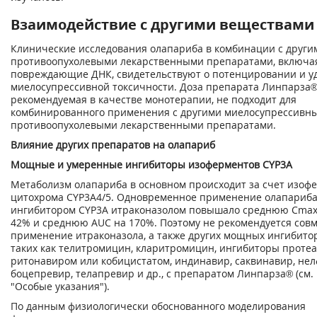
Взаимодействие с другими веществами
Клинические исследования олапариба в комбинации с други
противоопухолевыми лекарственными препаратами, включа
повреждающие ДНК, свидетельствуют о потенцировании и у
миелосупрессивной токсичности. Доза препарата Линпарза
рекомендуемая в качестве монотерапии, не подходит для
комбинированного применения с другими миелосупрессивн
противоопухолевыми лекарственными препаратами.
Влияние других препаратов на олапариб
Мощные и умеренные ингибиторы изоферментов CYP3A
Метаболизм олапариба в основном происходит за счет изоф
цитохрома CYP3A4/5. Одновременное применение олапариб
ингибитором CYP3A итраконазолом повышало среднюю С
ma
42% и среднюю AUC на 170%. Поэтому не рекомендуется сов
применение итраконазола, а также других мощных ингибитор
таких как телитромицин, кларитромицин, ингибиторы проте
ритонавиром или кобицистатом, индинавир, саквинавир, не
боцепревир, телапревир и др., с препаратом Линпарза
®
(см.
"Особые указания").
По данным физиологически обоснованного моделирования