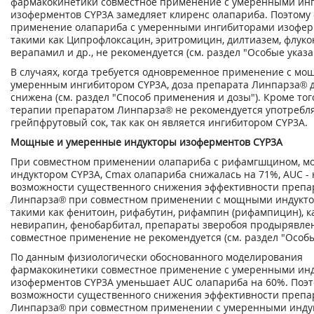
фармакокинетики совместное применение с умеренными ин
изоферментов CYP3A замедляет клиренс олапариба. Поэтому
применение олапариба с умеренными ингибиторами изофер
такими как Ципрофлоксацин, эритромицин, дилтиазем, флуко
верапамил и др., не рекомендуется (см. раздел "Особые указа
В случаях, когда требуется одновременное применение с м
умеренным ингибитором CYP3A, доза препарата Линпарза
®
д
снижена (см. раздел "Способ применения и дозы"). Кроме тог
терапии препаратом Линпарза
®
не рекомендуется употребл
грейпфрутовый сок, так как он является ингибитором CYP3A.
Мощные и умеренные индукторы изоферментов CYP3A
При совместном применении олапариба с рифамгшцином, 
индуктором CYP3A, С
max
олапариба снижалась на 71%, AUC - 
возможности существенного снижения эффективности препа
Линпарза
®
при совместном применении с мощными индукто
такими как фенитоин, рифабутин, рифампин (рифампицин), к
невирапин, фенобарбитал, препараты зверобоя продырявленн
совместное применение не рекомендуется (см. раздел "Особы
По данным физиологически обоснованного моделирования
фармакокинетики совместное применение с умеренными ин
изоферментов CYP3A уменьшает AUC олапариба на 60%. Поэт
возможности существенного снижения эффективности препа
Линпарза
®
при совместном применении с умеренными инду