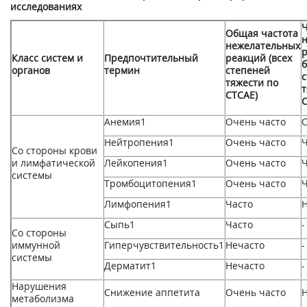
исследованиях
Ч
Общая частота
нежелательных
р
Класс систем и
Предпочтительный
реакций (всех
органов
термин
степеней
тяжести по
т
СТСАЕ)
Анемия
1
Очень часто
О
Нейтропения
1
Очень часто
Ч
Со стороны крови
и лимфатической
Лейкопения
1
Очень часто
Ч
системы
Тромбоцитопения
1
Очень часто
Ч
Лимфопения
1
Часто
Сыпь
1
Часто
-
Со стороны
иммунной
Гиперчувствительность
1
Нечасто
-
системы
Дерматит
1
Нечасто
-
Нарушения
Снижение аппетита
Очень часто
метаболизма