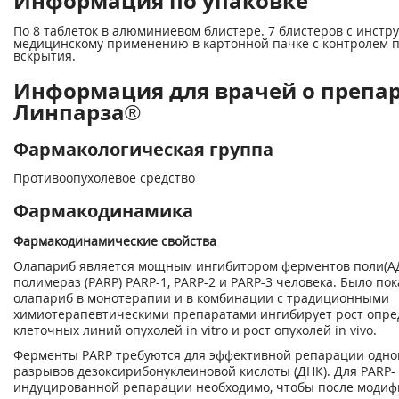
Информация по упаковке
По 8 таблеток в алюминиевом блистере. 7 блистеров с инстр
медицинскому применению в картонной пачке с контролем 
вскрытия.
Информация для врачей о препа
Линпарза®
Фармакологическая группа
Противоопухолевое средство
Фармакодинамика
Фармакодинамические свойства
Олапариб является мощным ингибитором ферментов поли(АД
полимераз (PARP) PARP-1, PARP-2 и PARP-3 человека. Было пок
олапариб в монотерапии и в комбинации с традиционными
химиотерапевтическими препаратами ингибирует рост опр
клеточных линий опухолей in vitro и рост опухолей in vivo.
Ферменты PARP требуются для эффективной репарации одн
разрывов дезоксирибонуклеиновой кислоты (ДНК). Для PARP-
индуцированной репарации необходимо, чтобы после моди