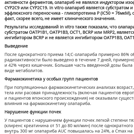
активности ферментов, олапариб не являлся индуктором из
CYP2C9 или CYP2C19. In vitro олапариб является субстратом 
эффлюксного переносчика - гликопротеина Р (IC
50
= 76мкМ), 
факт, скорее всего, не имеет клинического значения.
Результаты исследований in vitro также показали, что олапар
субстратом ОАТР1В1, ОАТР1ВЗ, ОСТ1, BCRP или MRP2, являетс
ингибитором BCRP и не является ингибитором ОАТР1ВЗ, ОАТ
Выведение
После однократного приема
14;
С-олапариба примерно 86% 
радиоактивности было выведено в течение 7 дней, примерн
и 42% через кишечник. Большая часть введенной дозы была
виде метаболитов.
Фармакокинетика у особых групп пациентов
При популяционных фармакокинетических анализах возраст, 
тела или расовая принадлежность (включая пациентов евро
и пациентов японского происхождения) не оказывали сущест
влияния на фармакокинетику олапариба.
Нарушение функции почек
У пациентов с нарушением функции почек легкой степени т
(клиренс креатинина от 51 до 80 мл/мин) после однократног
внутрь 300 мг олапариба AUC повышалась на 24%, а С
max
на 