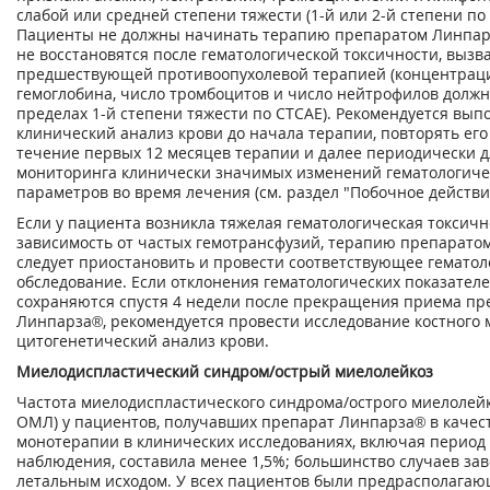
слабой или средней степени тяжести (1-й или 2-й степени по 
Пациенты не должны начинать терапию препаратом Линпар
не восстановятся после гематологической токсичности, вызв
предшествующей противоопухолевой терапией (концентрац
гемоглобина, число тромбоцитов и число нейтрофилов должн
пределах 1-й степени тяжести по СТСАЕ). Рекомендуется вып
клинический анализ крови до начала терапии, повторять ег
течение первых 12 месяцев терапии и далее периодически д
мониторинга клинически значимых изменений гематологиче
параметров во время лечения (см. раздел "Побочное действие
Если у пациента возникла тяжелая гематологическая токсичн
зависимость от частых гемотрансфузий, терапию препарато
следует приостановить и провести соответствующее гематол
обследование. Если отклонения гематологических показател
сохраняются спустя 4 недели после прекращения приема пр
Линпарза
®
, рекомендуется провести исследование костного 
цитогенетический анализ крови.
Миелодиспластический синдром/острый миелолейкоз
Частота миелодиспластического синдрома/острого миелолей
ОМЛ) у пациентов, получавших препарат Линпарза
®
в качес
монотерапии в клинических исследованиях, включая период
наблюдения, составила менее 1,5%; большинство случаев за
летальным исходом. У всех пациентов были предрасполага