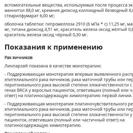
вспомогательные вещества, используемые после процесса эк
маннитол 88,0 мг, кремния диоксид коллоидный безводный 6,
стеарилфумарат 6,00 мг;
оболочка таблетки: гипромеллоза 2910 (6 мПа * с) 11,25 мг, ма
мг, титана диоксид 4,51 мг, краситель железа оксид жёлтый 0,8
краситель железа оксид чёрный 0,30 мг.
Показания к применению
Рак яичников
Линпарза
®
показана в качестве монотерапии:
- Поддерживающая монотерапия впервые выявленного расп
эпителиального рака яичников, рака маточной трубы или пе
перитонеального рака высокой степени злокачественности с
генах BRCA у взрослых пациенток, ответивших (полный или 
ответ) на платиносодержащую химиотерапию первой линии.
- Поддерживающая монотерапия платиночувствительного р
эпителиального рака яичников, рака маточной трубы или пе
перитонеального рака высокой степени злокачественности у
пациенток, ответивших (полный или частичный ответ) на
платиносодержащую химиотерапию.