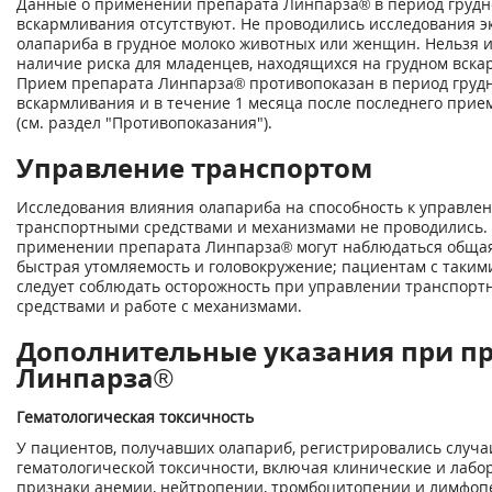
Данные о применении препарата Линпарза
®
в период грудн
вскармливания отсутствуют. Не проводились исследования э
олапариба в грудное молоко животных или женщин. Нельзя 
наличие риска для младенцев, находящихся на грудном вска
Прием препарата Линпарза
®
противопоказан в период груд
вскармливания и в течение 1 месяца после последнего прие
(см. раздел "Противопоказания").
Управление транспортом
Исследования влияния олапариба на способность к управле
транспортными средствами и механизмами не проводились.
применении препарата Линпарза
®
могут наблюдаться общая
быстрая утомляемость и головокружение; пациентам с таки
следует соблюдать осторожность при управлении транспор
средствами и работе с механизмами.
Дополнительные указания при п
Линпарза®
Гематологическая токсичность
У пациентов, получавших олапариб, регистрировались случа
гематологической токсичности, включая клинические и лаб
признаки анемии, нейтропении, тромбоцитопении и лимфоп