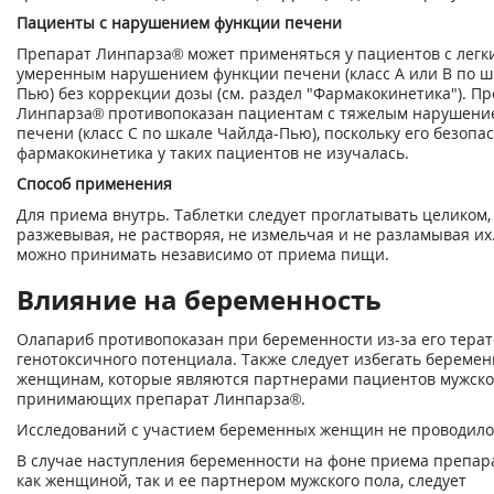
Пациенты с нарушением функции печени
Препарат Линпарза
®
может применяться у пациентов с легк
умеренным нарушением функции печени (класс А или В по ш
Пью) без коррекции дозы (см. раздел "Фармакокинетика"). П
Линпарза
®
противопоказан пациентам с тяжелым нарушени
печени (класс С по шкале Чайлда-Пью), поскольку его безопа
фармакокинетика у таких пациентов не изучалась.
Способ применения
Для приема внутрь. Таблетки следует проглатывать целиком,
разжевывая, не растворяя, не измельчая и не разламывая их
можно принимать независимо от приема пищи.
Влияние на беременность
Олапариб противопоказан при беременности из-за его терат
генотоксичного потенциала. Также следует избегать береме
женщинам, которые являются партнерами пациентов мужског
принимающих препарат Линпарза
®
.
Исследований с участием беременных женщин не проводило
В случае наступления беременности на фоне приема препар
как женщиной, так и ее партнером мужского пола, следует