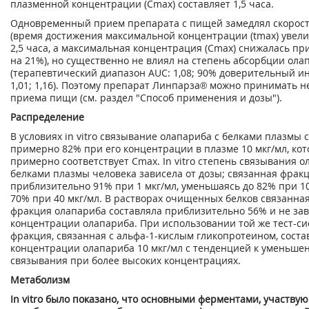
плазменной концентрации (С
max
) составляет 1,5 часа.
Одновременный прием препарата с пищей замедлял скорост
(время достижения максимальной концентрации (t
max
) увел
2,5 часа, а максимальная концентрация (С
max
) снижалась пр
на 21%), но существенно не влиял на степень абсорбции ола
(терапевтический диапазон AUC: 1,08; 90% доверительный ин
1,01; 1,16). Поэтому препарат Линпарза
®
можно принимать не
приема пищи (см. раздел "Способ применения и дозы").
Распределение
В условиях in vitro связывание олапариба с белками плазмы 
примерно 82% при его концентрации в плазме 10 мкг/мл, кот
примерно соответствует С
max
. In vitro степень связывания 
белками плазмы человека зависела от дозы; связанная фрак
приблизительно 91% при 1 мкг/мл, уменьшаясь до 82% при 10
70% при 40 мкг/мл. В растворах очищенных белков связанна
фракция олапариба составляла приблизительно 56% и не зав
концентрации олапариба. При использовании той же тест-с
фракция, связанная с альфа-1-кислым гликопротеином, сост
концентрации олапариба 10 мкг/мл с тенденцией к уменьше
связывания при более высоких концентрациях.
Метаболизм
In vitro было показано, что основными ферментами, участву