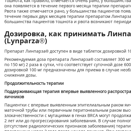
Тошнота, как правило, отмечается очень рано, у большинств
она появляется в течение первого месяца терапии препара
Рвота также отмечается рано, у большинства пациентов появ
течение первых двух месяцев терапии препаратом Линпарз
большинства пациентов тошнота и рвота возникают периоди
Дозировка, как принимать Линп
(Lynparza®)
Препарат Линпарза
®
доступен в виде таблеток дозировкой 10
Рекомендуемая доза препарата Линпарза
®
составляет 300 мг
по 150 мг) 2 раза в сутки, что соответствует суточной дозе 60
дозировкой 100 мг предназначены для приема в случае нео
снижения дозы.
Продолжительность терапии
Поддерживающая терапия впервые выявленного распростра
яичников
Пациентки с впервые выявленным эпителиальным раком яич
маточной трубы или первичным перитонеальным раком выс
злокачественности с мутациями в генах BRCA могут продолж
2 лет или до прогрессирования заболевания. В случае полног
(отсутствие радиологических признаков заболевания) терап