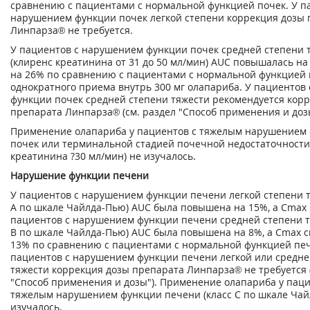
сравнению с пациентами с нормальной функцией почек. У п
нарушением функции почек легкой степени коррекция дозы
Линпарза
®
не требуется.
У пациентов с нарушением функции почек средней степени 
(клиренс креатинина от 31 до 50 мл/мин) AUC повышалась на 
на 26% по сравнению с пациентами с нормальной функцией 
однократного приема внутрь 300 мг олапариба. У пациентов
функции почек средней степени тяжести рекомендуется кор
препарата Линпарза
®
(см. раздел "Способ применения и дозы
Применение олапариба у пациентов с тяжелым нарушением
почек или терминальной стадией почечной недостаточности
креатинина ?30 мл/мин) не изучалось.
Нарушение функции печени
У пациентов с нарушением функции печени легкой степени т
А по шкале Чайлда-Пью) AUC была повышена на 15%, а С
max
пациентов с нарушением функции печени средней степени т
В по шкале Чайлда-Пью) AUC была повышена на 8%, а С
max
с
13% по сравнению с пациентами с нормальной функцией печ
пациентов с нарушением функции печени легкой или средне
тяжести коррекция дозы препарата Линпарза
®
не требуется 
"Способ применения и дозы"). Применение олапариба у паци
тяжелым нарушением функции печени (класс С по шкале Чай
изучалось.