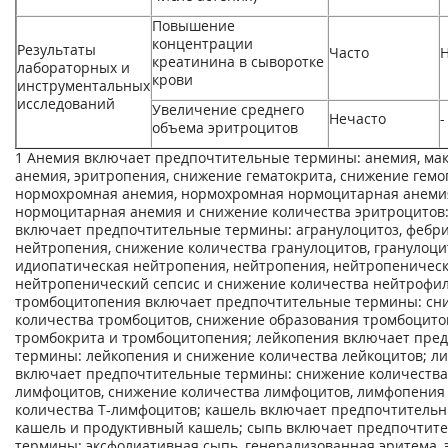
Повышение
концентрации
Результаты
Часто
креатинина в сыворотке
лабораторных и
крови
инструментальных
исследований
Увеличение среднего
Нечасто
-
объема эритроцитов
1
Анемия включает предпочтительные термины: анемия, ма
анемия, эритропения, снижение гематокрита, снижение гемо
нормохромная анемия, нормохромная нормоцитарная анеми
нормоцитарная анемия и снижение количества эритроцитов
включает предпочтительные термины: агранулоцитоз, фебр
нейтропения, снижение количества гранулоцитов, гранулоци
идиопатическая нейтропения, нейтропения, нейтропеническ
нейтропенический сепсис и снижение количества нейтрофил
тромбоцитопения включает предпочтительные термины: сн
количества тромбоцитов, снижение образования тромбоцито
тромбокрита и тромбоцитопения; лейкопения включает пре
термины: лейкопения и снижение количества лейкоцитов; 
включает предпочтительные термины: снижение количества
лимфоцитов, снижение количества лимфоцитов, лимфопения
количества Т-лимфоцитов; кашель включает предпочтитель
кашель и продуктивный кашель; сыпь включает предпочтит
термины: эксфолиативная сыпь, генерализованная эритема,