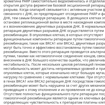
хроматина PARP самостоятельно видоизменилась и отделилас
открытия доступа ферментам базовой эксцизионной репарац
разрыва. Когда олапариб связывается с активным участком 
связанного с ДНК, он предотвращает отсоединение PARP и фи
ДНК, тем самым блокируя репарацию. В делящихся клетках э
остановке репликационной вилки в месте нахождения компл
и к возникновению двунитевых разрывов ДНК. В нормальных
репарация двунитевых разрывов ДНК осуществляется путем
рекомбинации. В опухолевых клетках, в которых отсутствуют
функциональные компоненты репарации путем гомологично
рекомбинации, такие как BRCA1 или BRCA2, двунитевые раз
могут быть точно и эффективно восстановлены путем гомоло
рекомбинации. Вместо этого репарация проводится альтер
путями, такими как негомологичное соединение концов, свя
внесением в ДНК большого количества ошибок, что увеличи
нестабильность. После нескольких циклов репликаций геном
нестабильность может достичь неприемлемых уровней и при
опухолевых клеток, которые изначально несут большую мут
нагрузку по сравнению с нормальными клетками. При отсутс
в генах BRCA1 или BRCA2 репарация ДНК посредством гомол
рекомбинации может быть нарушена за счет других механизм
приводящие к этому отклонения и их проявления не до конц
Отсутствие полностью функционального пути репарации по
гомологичной рекомбинации является одним из ключевых фа
определяющих чувствительность к препаратам платины клет