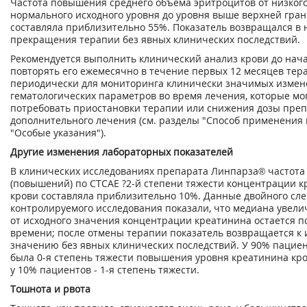
Частота повышения среднего объема эритроцитов от низког
нормального исходного уровня до уровня выше верхней гр
составляла приблизительно 55%. Показатель возвращался в 
прекращения терапии без явных клинических последствий.
Рекомендуется выполнить клинический анализ крови до нача
повторять его ежемесячно в течение первых 12 месяцев тер
периодически для мониторинга клинически значимых изме
гематологических параметров во время лечения, которые мо
потребовать приостановки терапии или снижения дозы преп
дополнительного лечения (см. разделы "Способ применения 
"Особые указания").
Другие изменения лабораторных показателей
В клинических исследованиях препарата Линпарза
®
частота
(повышений) по СТСАЕ ?2-й степени тяжести концентрации 
крови составляла приблизительно 10%. Данные двойного сле
контролируемого исследования показали, что медиана увели
от исходного значения концентрации креатинина остается п
времени; после отмены терапии показатель возвращается к 
значению без явных клинических последствий. У 90% пациен
была 0-я степень тяжести повышения уровня креатинина кро
у 10% пациентов - 1-я степень тяжести.
Тошнота и рвота