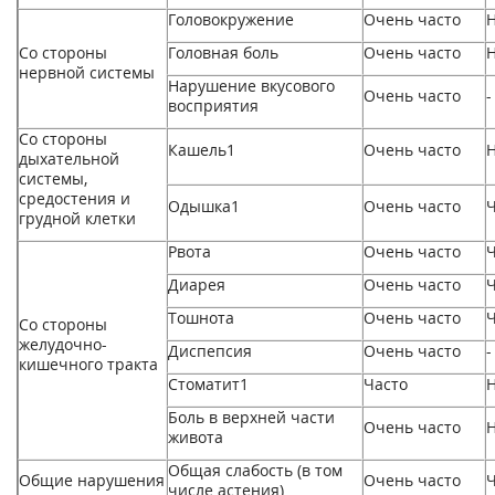
Головокружение
Очень часто
Со стороны
Головная боль
Очень часто
нервной системы
Нарушение вкусового
Очень часто
-
восприятия
Со стороны
Кашель
1
Очень часто
дыхательной
системы,
средостения и
Одышка
1
Очень часто
Ч
грудной клетки
Рвота
Очень часто
Ч
Диарея
Очень часто
Ч
Тошнота
Очень часто
Ч
Со стороны
желудочно-
Диспепсия
Очень часто
-
кишечного тракта
Стоматит
1
Часто
Боль в верхней части
Очень часто
живота
Общая слабость (в том
Общие нарушения
Очень часто
Ч
числе астения)