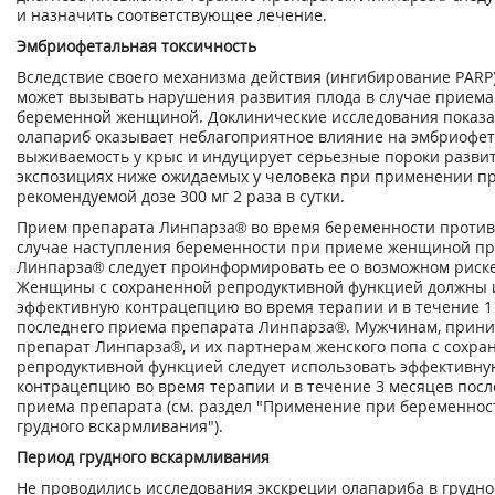
и назначить соответствующее лечение.
Эмбриофетальная токсичность
Вследствие своего механизма действия (ингибирование PARP
может вызывать нарушения развития плода в случае приема
беременной женщиной. Доклинические исследования показа
олапариб оказывает неблагоприятное влияние на эмбриофе
выживаемость у крыс и индуцирует серьезные пороки разви
экспозициях ниже ожидаемых у человека при применении п
рекомендуемой дозе 300 мг 2 раза в сутки.
Прием препарата Линпарза
®
во время беременности против
случае наступления беременности при приеме женщиной п
Линпарза
®
следует проинформировать ее о возможном риске
Женщины с сохраненной репродуктивной функцией должны 
эффективную контрацепцию во время терапии и в течение 1
последнего приема препарата Линпарза
®
. Мужчинам, при
препарат Линпарза
®
, и их партнерам женского попа с сохр
репродуктивной функцией следует использовать эффективн
контрацепцию во время терапии и в течение 3 месяцев посл
приема препарата (см. раздел "Применение при беременнос
грудного вскармливания").
Период грудного вскармливания
Не проводились исследования экскреции олапариба в грудно