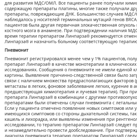
для развития МДС/ОМЛ. Все пациенты ранее получали хими
содержащую препараты платины, многие также получали др
препараты, повреждающие ДНК. Большинство случаев МДС
наблюдалось у носителей герминальных мутаций генов BRCA,
пациентов была другая первичная злокачественная опухоль
костного мозга в анамнезе. При подтверждении наличия МД
время терапии препаратом Линпарза
®
рекомендуется отмен
Линпарза
®
и назначить больному соответствующую терапию
Пневмонит
Пневмонит регистрировался менее чем у 1% пациентов, пол
препарат Линпарза
®
в качестве монотерапии в клинических
исследованиях. Сообщения о пневмоните не имели единой к
картины. Выявление причинно-следственной связи было зат
связи с наличием множества предрасполагающих факторов (
метастазы в легких, фоновое заболевание легких, курение в 
предшествующая химиотерапия и лучевая терапия). При пр
препарата Линпарза
®
в комбинации с другими противоопух
препаратами были отмечены случаи пневмонита с летальны
Если у пациента отмечено появление новых симптомов или 
имеющихся симптомов со стороны дыхательной системы, так
кашель и лихорадка, или выявлены изменения при рентгено
исследовании, то терапию препаратом Линпарза
®
следует п
и незамедлительно провести дообследование. При подтверж
диагноза пневмонита терапию препаратом Линпарза
®
следу