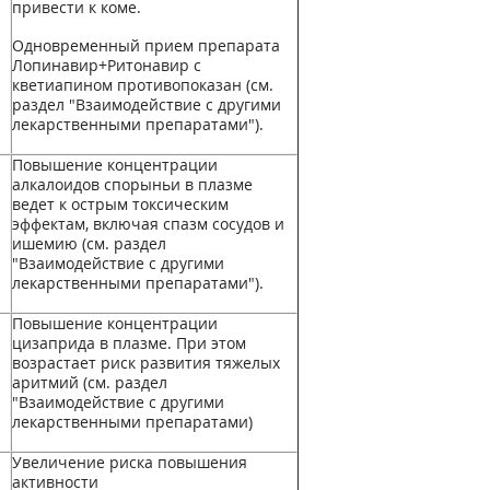
привести к коме.
Одновременный прием препарата
Лопинавир+Ритонавир с
кветиапином противопоказан (см.
раздел "Взаимодействие с другими
лекарственными препаратами").
Повышение концентрации
алкалоидов спорыньи в плазме
ведет к острым токсическим
эффектам, включая спазм сосудов и
ишемию (см. раздел
"Взаимодействие с другими
лекарственными препаратами").
Повышение концентрации
цизаприда в плазме. При этом
возрастает риск развития тяжелых
аритмий (см. раздел
"Взаимодействие с другими
лекарственными препаратами)
Увеличение риска повышения
активности