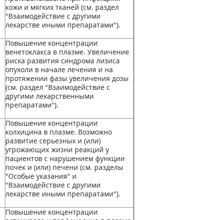
кожи и мягких тканей (см. раздел
"Взаимодействие с другими
лекарстве иными препаратами").
Повышение концентрации
венетоклакса в плазме. Увеличение
риска развития синдрома лизиса
опухоли в начале лечения и на
протяжении фазы увеличения дозы
(см. раздел "Взаимодействие с
другими лекарственными
препаратами").
Повышение концентрации
колхицина в плазме. Возможно
развитие серьезных и (или)
угрожающих жизни реакций у
пациентов с нарушением функции
почек и (или) печени (см. разделы
"Особые указания" и
"Взаимодействие с другими
лекарстве иными препаратами").
Повышение концентрации