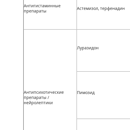
Антигистаминные
Астемизол, терфенадин
препараты
Луразидон
Антипсихотические
Пимозид
препараты /
нейролептики