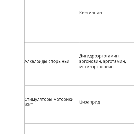
Кветиапин
Дигидроэрготамин,
Алкалоиды спорыньи
эргоновин, эрготамин,
метилэргоновин
Стимуляторы моторики
Цизаприд
ЖКТ