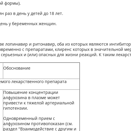
ой формы).
раз в день у детей до 18 лет.
день у беременных женщин.
ве лопинавир и ритонавир, оба из которых являются ингибито
ременно с препаратами, клиренс которых в значительной мер
серьезных и (или) опасных для жизни реакций. К таким лекарс
Обоснование
ого лекарственного препарата
Повышение концентрации
алфузозина в плазме может
привести к тяжелой артериальной
гипотензии.
Одновременный прием с
алфузозином противопоказан (см.
раздел "Взаимодействие с другим и