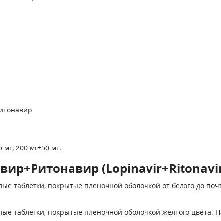
ритонавир
мг, 200 мг+50 мг.
ир+Ритонавир (Lopinavir+Ritonavir
клые таблетки, покрытые пленочной оболочкой от белого до почт
клые таблетки, покрытые пленочной оболочкой желтого цвета. Н