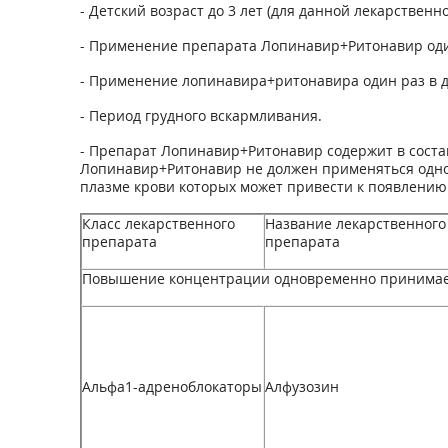
- Детский возраст до 3 лет (для данной лекарственн
- Применение препарата Лопинавир+Ритонавир один 
- Применение лопинавира+ритонавира один раз в 
- Период грудного вскармливания.
- Препарат Лопинавир+Ритонавир содержит в соста
Лопинавир+Ритонавир не должен применяться однов
плазме крови которых может привести к появлению 
Класс лекарственного
Название лекарственного
препарата
препарата
Повышение концентрации одновременно принимаем
Альфа
1
-адреноблокаторы
Алфузозин