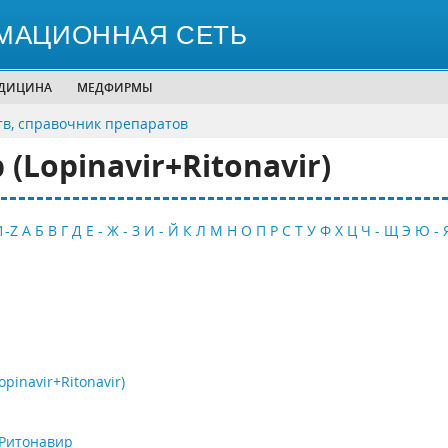
МАЦИОННАЯ СЕТЬ
ЕДИЦИНА
МЕДФИРМЫ
тв, справочник препаратов
Lopinavir+Ritonavir)
1-Z
А
Б
В
Г
Д
Е - Ж - З
И - Й
К
Л
М
Н
О
П
Р
С
Т
У
Ф
Х
Ц
Ч - Щ
Э
Ю - 
inavir+Ritonavir)
Ритонавир