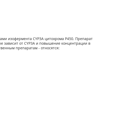
рами изофермента CYP3A цитохрома Р450. Препарат
е зависит от CYP3A и повышение концентрации в
твенным препаратам - относятся: