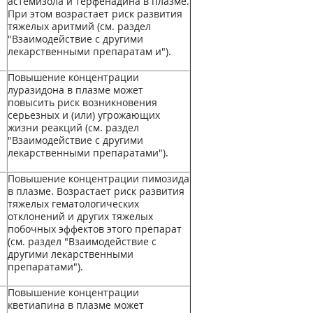
астемизола и терфенадина в плазме.
При этом возрастает риск развития
тяжелых аритмий (см. раздел
"Взаимодействие с другими
лекарственными препаратам и").
Повышение концентрации
луразидона в плазме может
повысить риск возникновения
серьезных и (или) угрожающих
жизни реакций (см. раздел
"Взаимодействие с другими
лекарственными препаратами").
Повышение концентрации пимозида
в плазме. Возрастает риск развития
тяжелых гематологических
отклонений и других тяжелых
побочных эффектов этого препарат
(см. раздел "Взаимодействие с
другими лекарственными
препаратами").
Повышение концентрации
кветиапина в плазме может