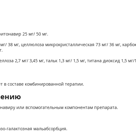
итонавир 25 мг/ 50 мг.
г/ 38 мг, целлюлоза микрокристаллическая 73 мг/ 36 мг, карбок
г.
ллоза 2,7 мг/ 3,45 мг, тальк 1,3 мг/ 1,5 мг, титана диоксид 1,5 м
ет в составе комбинированной терапии.
нению
онавиру или вспомогательным компонентам препарата.
озо-галактозная мальабсорбция.