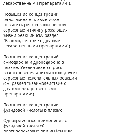
лекарственными препаратами").
Повышение концентрации
ранолазина в плазме может
повысить риск возникновения
серьезных и (или) угрожающих
жизни реакций (см. раздел
"Взаимодействие с другими
лекарственными препаратами").
Повышение концентраций
амиодарона и дронедарона в
плазме. Увеличивается риск
возникновения аритмии или других
серьезных нежелательных реакций
(см. раздел "Взаимодействие с
другими лекарственными
препаратами").
Повышение концентрации
фузидовой кислоты в плазме.
Одновременное применение с
фузидовой кислотой
противопоказано при инфекциях