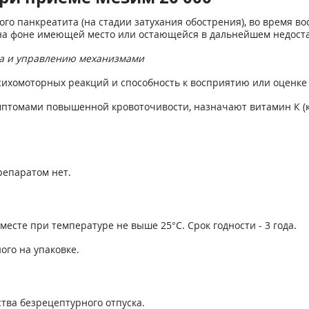
го панкреатита (на стадии затухания обострения), во время во
на фоне имеющей место или остающейся в дальнейшем недост
та и управлению механизмами
сихомоторных реакций и способность к восприятию или оценке
омами повышенной кровоточивости, назначают витамин К (конак
репаратом нет.
месте при температуре не выше 25°С. Срок годности - 3 года.
ого на упаковке.
тва безрецептурного отпуска.