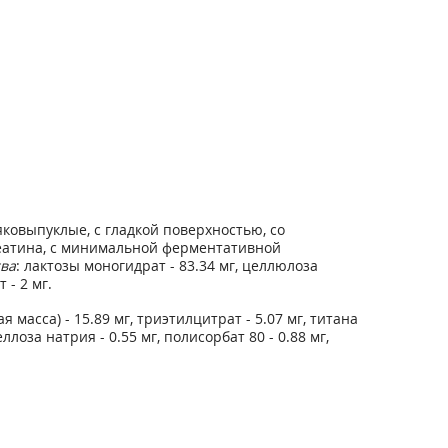
ковыпуклые, с гладкой поверхностью, со
реатина, с минимальной ферментативной
ва
: лактозы моногидрат - 83.34 мг, целлюлоза
 - 2 мг.
масса) - 15.89 мг, триэтилцитрат - 5.07 мг, титана
еллоза натрия - 0.55 мг, полисорбат 80 - 0.88 мг,