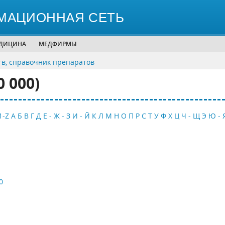
МАЦИОННАЯ СЕТЬ
ЕДИЦИНА
МЕДФИРМЫ
тв, справочник препаратов
 000)
1-Z
А
Б
В
Г
Д
Е - Ж - З
И - Й
К
Л
М
Н
О
П
Р
С
Т
У
Ф
Х
Ц
Ч - Щ
Э
Ю - 
0