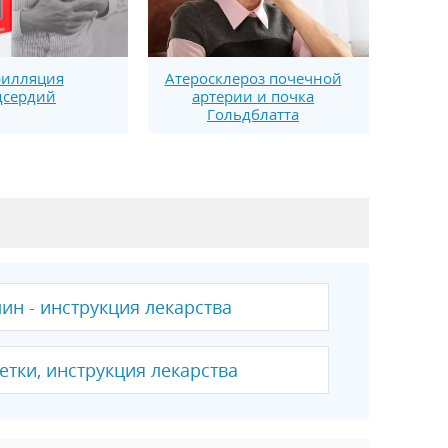
илляция
Атеросклероз почечной
дсердий
артерии и почка
Гольдблатта
н - инструкция лекарства
етки, инструкция лекарства