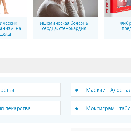
ических
Ишемическая болезнь
Фибр
ганизм, на
сердца, стенокардия
пре
осуды
арства
Маркаин Адренали
ия лекарства
Моксиграм - табл