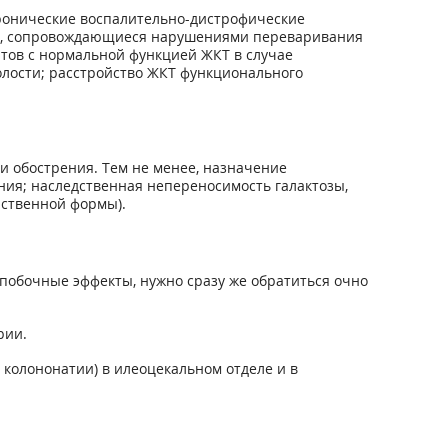
хронические воспалительно-дистрофические
нов, сопровождающиеся нарушениями переваривания
тов с нормальной функцией ЖКТ в случае
олости; расстройство ЖКТ функционального
и обострения. Тем не менее, назначение
ия; наследственная непереносимость галактозы,
рственной формы).
побочные эффекты, нужно сразу же обратиться очно
рии.
колононатии) в илеоцекальном отделе и в