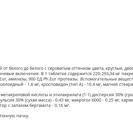
т белого до белого с сероватым оттенком цвета, круглые, двоя
невые включения. В 1 таблетке содержится 220-293,34 мг пак
.Eur, амилазы, 900 ЕД Ph.Eur протеазы.
Вспомогательные вещест
лоидный - 1.6 мг, кросповидон (тип А) - 10.4 мг, магния стеарат
метакриловой кислоты и этилакрилата (1:1) дисперсия 30% (сухая 
мульсия 30% (сухая масса) - 0.43 мг, макрогол 6000 - 0.25 мг, карм
ор с запахом бергамота - 0.16 мг.
ртонную пачку.