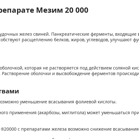
репарате Мезим 20 000
удочных желез свиней. Панкреатические ферменты, входящие в
собствуют расщеплению белков, жиров, углеводов, улучшают ф
болочкой, которая не растворяется под действием соляной кис
 Растворение оболочки и высвобождение ферментов происходи
твами
возможно уменьшение всасывания фолиевой кислоты.
ного применения (акарбозы, миглитола) может уменьшаться п
м
®
20000 с препаратами железа возможно снижение всасывания