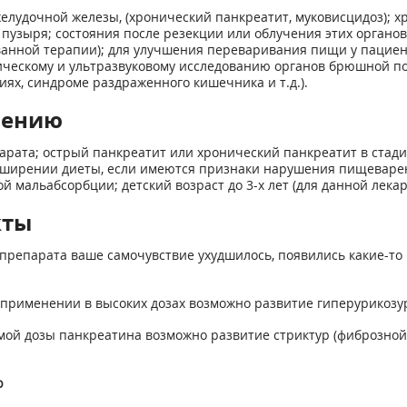
лудочной железы, (хронический панкреатит, муковисцидоз); 
о пузыря; состояния после резекции или облучения этих орга
ванной терапии); для улучшения переваривания пищи у пациен
гическому и ультразвуковому исследованию органов брюшной п
ях, синдроме раздраженного кишечника и т.д.).
нению
рата; острый панкреатит или хронический панкреатит в стади
сширении диеты, если имеются признаки нарушения пищеварен
й мальабсорбции; детский возраст до 3-х лет (для данной лека
кты
препарата ваше самочувствие ухудшилось, появились какие-то 
применении в высоких дозах возможно развитие гиперурикозу
ой дозы панкреатина возможно развитие стриктур (фиброзной 
ю