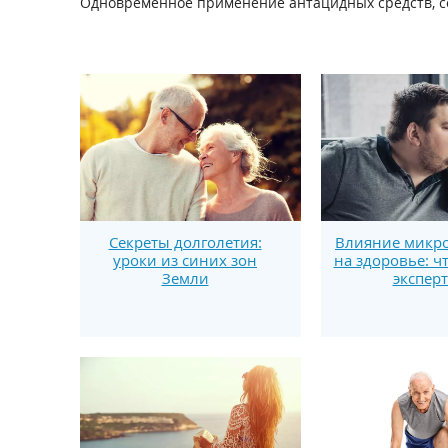
Одновременное применение антацидных средств, со
Секреты долголетия:
Влияние микро
уроки из синих зон
на здоровье: ч
Земли
экспер