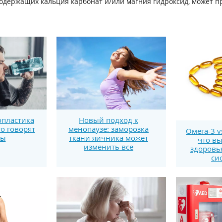
держащих кальция карбонат и/или магния гидроксид, может п
пластика
Новый подход к
то говорят
менопаузе: заморозка
Омега-3 v
ты
ткани яичника может
что вы
изменить все
здоровь
си