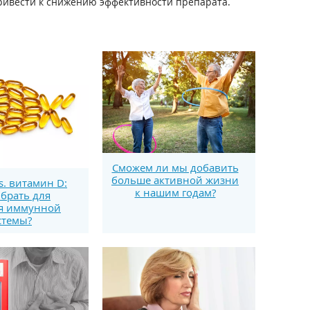
ривести к снижению эффективности препарата.
Сможем ли мы добавить
больше активной жизни
s. витамин D:
к нашим годам?
брать для
я иммунной
стемы?