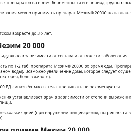
 препаратов во время беременности и в период грудного вск
рмливания можно принимать препарат Мезим
®
20000 по назначе
ком возрасте до 3-х лет.
езим 20 000
идуально в зависимости от состава и от тяжести заболевания.
ть по 1-2 таб. препарата Мезим
®
20000 во время еды. Препар
аном воды). Возможно увеличение дозы, которое следует осуще
еаторея, боль в животе).
0 ЕД липазы/кг массы тела, превышать не рекомендуется.
ния устанавливает врач в зависимости от степени выраженно
 пищи.
ескольких дней (при нарушении пищеварения, погрешности в д
).
ри приеме Мезим 20 000