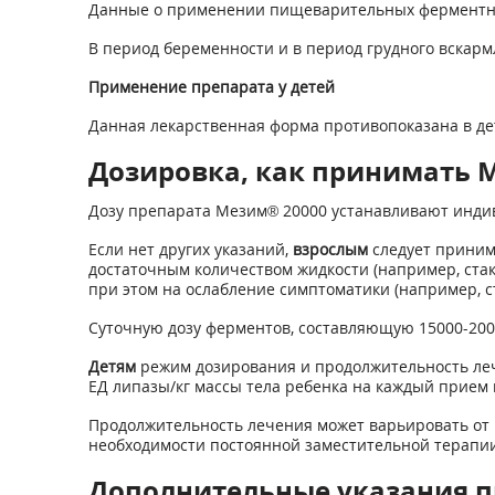
Данные о применении пищеварительных ферментных
В период беременности и в период грудного вска
Применение препарата у детей
Данная лекарственная форма противопоказана в детс
Дозировка, как принимать М
Дозу препарата Мезим
®
20000 устанавливают индив
Если нет других указаний,
взрослым
следует принима
достаточным количеством жидкости (например, стак
при этом на ослабление симптоматики (например, ст
Суточную дозу ферментов, составляющую 15000-2000
Детям
режим дозирования и продолжительность лече
ЕД липазы/кг массы тела ребенка на каждый прием
Продолжительность лечения может варьировать от н
необходимости постоянной заместительной терапии
Дополнительные указания п