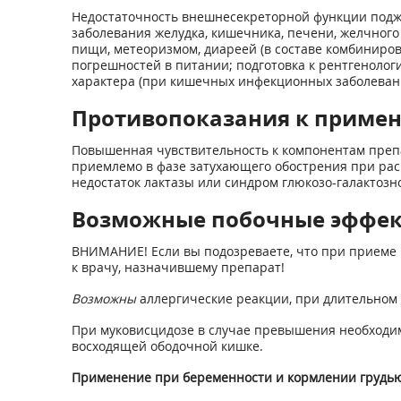
Недостаточность внешнесекреторной функции подже
заболевания желудка, кишечника, печени, желчног
пищи, метеоризмом, диареей (в составе комбиниро
погрешностей в питании; подготовка к рентгеноло
характера (при кишечных инфекционных заболевани
Противопоказания к приме
Повышенная чувствительность к компонентам препа
приемлемо в фазе затухающего обострения при ра
недостаток лактазы или синдром глюкозо-галактозно
Возможные побочные эффе
ВНИМАНИЕ! Если вы подозреваете, что при приеме 
к врачу, назначившему препарат!
Возможны
аллергические реакции, при длительном 
При муковисцидозе в случае превышения необходим
восходящей ободочной кишке.
Применение при беременности и кормлении грудь