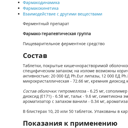
Фармакодинамика
Фармакокинетика
Взаимодействие с другими веществами
Ферментный препарат
Фармако-терапевтическая группа
Пищеварительное ферментное средство
Состав
Таблетки, покрытые кишечнорастворимой оболочкой о
специфическим запахом; на изломе возможны корич
активностью: 20 000 ЕД Ph.Eur липазы, 12 000 ЕД Ph
микрокристаллическая - 72.66 мг, кремния диоксид кол
Состав оболочки:
гипромеллоза - 6.25 мг, сополимер 
диоксид (Е171) - 6.58 мг, тальк - 9.6 мг, симетикона э
ароматизатор с запахом ванили - 0.34 мг, ароматизат
В блистерах 10, 20 или 50 таблеток. Упакованы в ка
Показания к применению