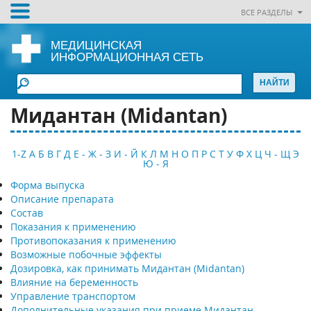
ВСЕ РАЗДЕЛЫ
МЕДИЦИНСКАЯ
ИНФОРМАЦИОННАЯ СЕТЬ
Мидантан (Midantan)
1-Z
А
Б
В
Г
Д
Е - Ж - З
И - Й
К
Л
М
Н
О
П
Р
С
Т
У
Ф
Х
Ц
Ч - Щ
Э
Ю - Я
Форма выпуска
Описание препарата
Состав
Показания к применению
Противопоказания к применению
Возможные побочные эффекты
Дозировка, как принимать Мидантан (Midantan)
Влияние на беременность
Управление транспортом
Дополнительные указания при приеме Мидантан