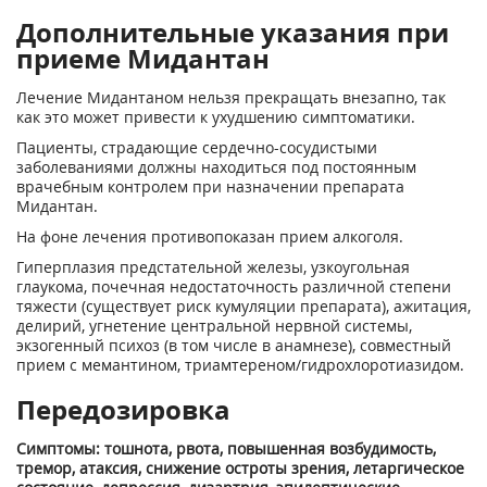
Дополнительные указания при
приеме Мидантан
Лечение Мидантаном нельзя прекращать внезапно, так
как это может привести к ухудшению симптоматики.
Пациенты, страдающие сердечно-сосудистыми
заболеваниями должны находиться под постоянным
врачебным контролем при назначении препарата
Мидантан.
На фоне лечения противопоказан прием алкоголя.
Гиперплазия предстательной железы, узкоугольная
глаукома, почечная недостаточность различной степени
тяжести (существует риск кумуляции препарата), ажитация,
делирий, угнетение центральной нервной системы,
экзогенный психоз (в том числе в анамнезе), совместный
прием с мемантином, триамтереном/гидрохлоротиазидом.
Передозировка
Симптомы: тошнота, рвота, повышенная возбудимость,
тремор, атаксия, снижение остроты зрения, летаргическое