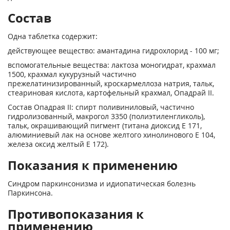
Состав
Одна таблетка содержит:
действующее вещество: амантадина гидрохлорид - 100 мг;
вспомогательные вещества: лактоза моногидрат, крахмал
1500, крахмал кукурузный частично
прежелатинизированный, кроскармеллоза натрия, тальк,
стеариновая кислота, картофельный крахмал, Опадрай II.
Состав Опадрая II: спирт поливиниловый, частично
гидролизованный, макрогол 3350 (полиэтиленгликоль),
тальк, окрашивающий пигмент (титана диоксид Е 171,
алюминиевый лак на основе желтого хинолинового Е 104,
железа оксид желтый Е 172).
Показания к применению
Синдром паркинсонизма и идиопатическая болезнь
Паркинсона.
Противопоказания к
применению