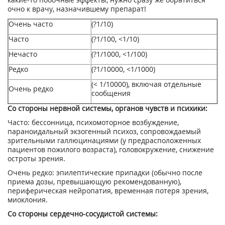
очно к врачу, назначившему препарат!
Очень часто
(?1/10)
Часто
(?1/100, <1/10)
Нечасто
(?1/1000, <1/100)
Редко
(?1/10000, <1/1000)
(< 1/10000), включая отдельные
Очень редко
сообщения
Со стороны нервной системы, органов чувств и психики:
Часто: бессонница, психомоторное возбуждение,
параноидальный экзогенный психоз, сопровождаемый
зрительными галлюцинациями (у предрасположенных
пациентов пожилого возраста), головокружение, снижение
остроты зрения.
Очень редко: эпилептические припадки (обычно после
приема дозы, превышающую рекомендованную),
периферическая нейропатия, временная потеря зрения,
миоклония.
Со стороны сердечно-сосудистой системы: