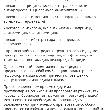
- некоторые трициклические и тетрациклические
антидепрессанты (например, амитриптилин);
- некоторые антигистаминные препараты (например,
астемизол, терфенадин);
- некоторые макролидные антибиотики (например,
эритромицин, кларитромицин);
- некоторые ингибиторы гиразы (например,
спарфлоксасин);
- противогрибковые средства группы азолов, и другие
препараты, в частности, бидупин, галофантрин, ко-
тримоксазол, пентамидин, цизаприд и бепридил.
Одновременный прием мочегонных средств,
представляющих собой комбинацию триамтерена/
гидрохлортиазида может привести к повышению
концентрации амантадина в плазме.
При одновременном приеме с другими
противопаркинсоническими препаратами (такими, как
леводопа, бромокриптин, мемантин, тригексифенидил)
может оказаться необходимым понизить дозу
одновременно принимаемого препарата, либо обоих
препаратов во избежании нежелательных последствий, в