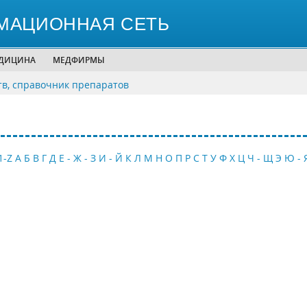
МАЦИОННАЯ СЕТЬ
ЕДИЦИНА
МЕДФИРМЫ
тв, справочник препаратов
1-Z
А
Б
В
Г
Д
Е - Ж - З
И - Й
К
Л
М
Н
О
П
Р
С
Т
У
Ф
Х
Ц
Ч - Щ
Э
Ю - 