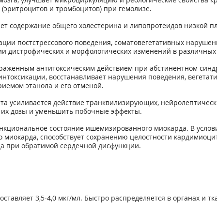
(эритроцитов и тромбоцитов) при гемолизе.
т содержание общего холестерина и липопротеидов низкой пл
ации постстрессового поведения, соматовегетативных нарушени
и дистрофических и морфологических изменений в различных с
раженным антитоксическим действием при абстинентном синдр
нтоксикации, восстанавливает нарушения поведения, вегетати
иемом этанола и его отменой.
а усиливается действие транквилизирующих, нейролептически
ь их дозы и уменьшить побочные эффекты.
нкциональное состояние ишемизированного миокарда. В услов
 миокарда, способствует сохранению целостности кардимиоци
да при обратимой сердечной дисфункции.
ставляет 3,5-4,0 мкг/мл. Быстро распределяется в органах и т