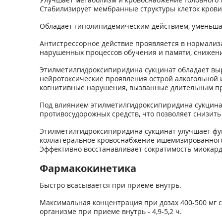
Стабилизирует мембранные структуры клеток крови 
Обладает гиполипидемическим действием, уменьшае
Антистрессорное действие проявляется в нормализ
нарушенных процессов обучения и памяти, снижени
Этилметилгидроксипиридина сукцинат обладает вы
нейротоксические проявления острой алкогольной и
когнитивные нарушения, вызванные длительным пр
Под влиянием этилметилгидроксипиридина сукцинат
противосудорожных средств, что позволяет снизит
Этилметилгидроксипиридина сукцинат улучшает фу
коллатеральное кровоснабжение ишемизированного
Эффективно восстанавливает сократимость миокар
Фармакокинетика
Быстро всасывается при приеме внутрь.
Максимальная концентрация при дозах 400-500 мг со
организме при приеме внутрь - 4,9-5,2 ч.