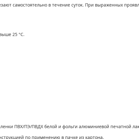
счезают самостоятельно в течение суток. При выраженных про
выше 25 °С.
з пленки ПВХ/ПЭ/ПВДХ белой и фольги алюминиевой печатной ла
инструкцией по применению в пачке из картона.