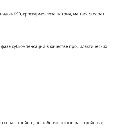
идон-К90, кроскармеллоза натрия, магния стеарат.
в фазе субкомпенсации в качестве профилактических
тых расстройств, постабстинентные расстройства;