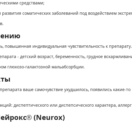
ическими средствами;
ки развития соматических заболеваний под воздействием экстре
в.
нению
ь, повышенная индивидуальная чувствительность к препарату.
парата - детский возраст, беременность, грудное вскармливан
ром глюкозо-галактозной мальабсорбции.
кты
препарата ваше самочувствие ухудшилось, появились какие-то 
ций: диспептического или диспепсического характера, аллерг
ейрокс® (Neurox)