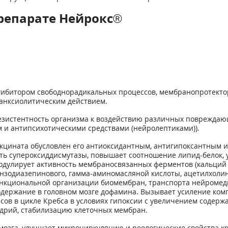
репарате Нейрокс®
гибитором свободнорадикальных процессов, мембранопротекто
анксиолитическим действием.
зистентность организма к воздействию различных повреждающ
 и антипсихотическими средствами (нейролептиками)).
кцината обусловлен его антиоксидантным, антигипоксантным 
ть супероксиддисмутазы, повышает соотношение липид-белок, 
одулирует активность мембраносвязанных ферментов (кальций
нзодиазепинового, гамма-аминомасляной кислоты, ацетилхолино
функциональной организации биомембран, транспорта нейроме
ержание в головном мозге дофамина. Вызывает усиление комп
сов в цикле Кребса в условиях гипоксии с увеличением содерж
дрий, стабилизацию клеточных мембран.
мозга, улучшает микроциркуляцию и реологические свойства к