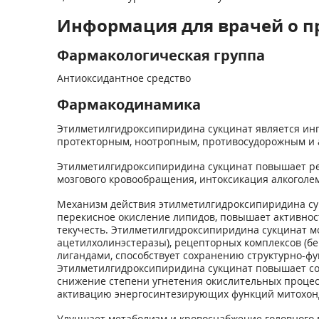
Информация для врачей о п
Фармакологическая группа
Антиоксидантное средство
Фармакодинамика
Этилметилгидроксипиридина сукцинат является ин
протекторным, ноотропным, противосудорожным и 
Этилметилгидроксипиридина сукцинат повышает ре
мозгового кровообращения, интоксикация алкоголем
Механизм действия этилметилгидроксипиридина су
перекисное окисление липидов, повышает активнос
текучесть. Этилметилгидроксипиридина сукцинат м
ацетилхолинэстеразы), рецепторных комплексов (бе
лигандами, способствует сохранению структурно-
Этилметилгидроксипиридина сукцинат повышает сод
снижение степени угнетения окислительных процес
активацию энергосинтезирующих функций митохон
Улучшает метаболизм и кровоснабжение головного 