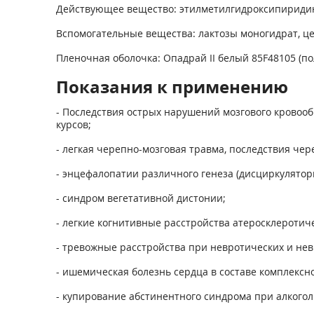
Действующее вещество: этилметилгидроксипиридина
Вспомогательные вещества: лактозы моногидрат, це
Пленочная оболочка: Опадрай II белый 85F48105 (по
Показания к применению
- Последствия острых нарушений мозгового кровооб
курсов;
- легкая черепно-мозговая травма, последствия чер
- энцефалопатии различного генеза (дисциркулятор
- синдром вегетативной дистонии;
- легкие когнитивные расстройства атеросклеротиче
- тревожные расстройства при невротических и не
- ишемическая болезнь сердца в составе комплексн
- купирование абстинентного синдрома при алкогол