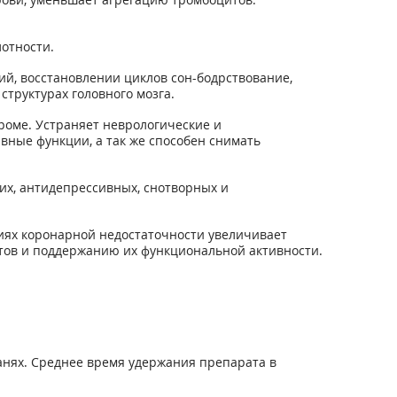
отности.
й, восстановлении циклов сон-бодрствование,
труктурах головного мозга.
оме. Устраняет неврологические и
вные функции, а так же способен снимать
х, антидепрессивных, снотворных и
иях коронарной недостаточности увеличивает
тов и поддержанию их функциональной активности.
канях. Среднее время удержания препарата в