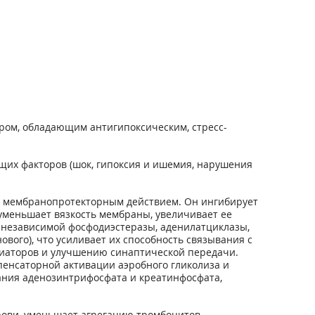
ром, обладающим антигипоксическим, стресс-
их факторов (шок, гипоксия и ишемия, нарушения
и мембранопротекторным действием. Он ингибирует
уменьшает вязкость мембраны, увеличивает ее
 независимой фосфодиэстеразы, аденилатциклазы,
вого), что усиливает их способность связывания с
диаторов и улучшению синаптической передачи.
енсаторной активации аэробного гликолиза и
ания аденозинтрифосфата и креатинфосфата,
рови, уменьшает агрегацию тромбоцитов.