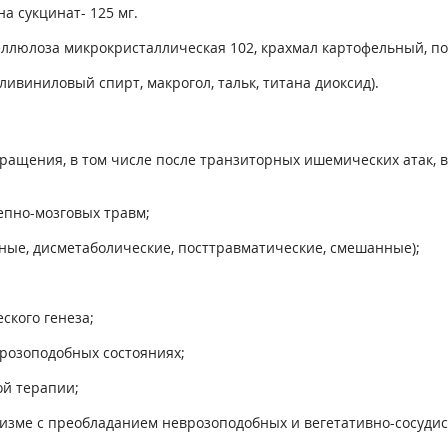
 сукцинат- 125 мг.
ллюлоза микрокристаллическая 102, крахмал картофельный, пов
ливиниловый спирт, макрогол, тальк, титана диоксид).
ращения, в том числе после транзиторных ишемических атак, 
епно-мозговых травм;
ные, дисметаболические, посттравматические, смешанные);
ского генеза;
врозоподобных состояниях;
ой терапии;
изме с преобладанием неврозоподобных и вегетативно-сосудис