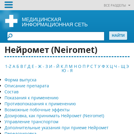
ВСЕ РАЗДЕЛЫ
МЕДИЦИНСКАЯ
ИНФОРМАЦИОННАЯ СЕТЬ
Нейромет (Neiromet)
1-Z
А
Б
В
Г
Д
Е - Ж - З
И - Й
К
Л
М
Н
О
П
Р
С
Т
У
Ф
Х
Ц
Ч - Щ
Э
Ю - Я
Форма выпуска
Описание препарата
Состав
Показания к применению
Противопоказания к применению
Возможные побочные эффекты
Дозировка, как принимать Нейромет (Neiromet)
Управление транспортом
Дополнительные указания при приеме Нейромет
Передозировка