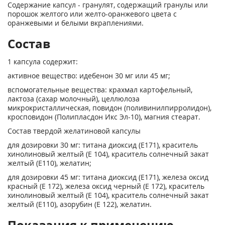
Содержание капсул - гранулят, содержащий гранулы или
порошок желтого или желто-оранжевого цвета с
оранжевыми и белыми вкраплениями.
Состав
1 капсула содержит:
активное вещество: идебенон 30 мг или 45 мг;
вспомогательные вещества: крахмал картофельный,
лактоза (сахар молочный), целлюлоза
микрокристаллическая, повидон (поливинилпирролидон),
кросповидон (Полипласдон Икс Эл-10), магния стеарат.
Состав твердой желатиновой капсулы
для дозировки 30 мг: титана диоксид (Е171), краситель
хинолиновый желтый (Е 104), краситель солнечный закат
желтый (Е110), желатин;
для дозировки 45 мг: титана диоксид (Е171), железа оксид
красный (Е 172), железа оксид черный (Е 172), краситель
хинолиновый желтый (Е 104), краситель солнечный закат
желтый (Е110), азорубин (Е 122), желатин.
Показания к применению