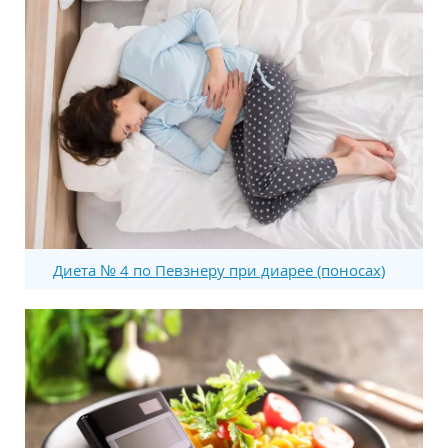
Диета № 4 по Певзнеру при диарее (поносах)