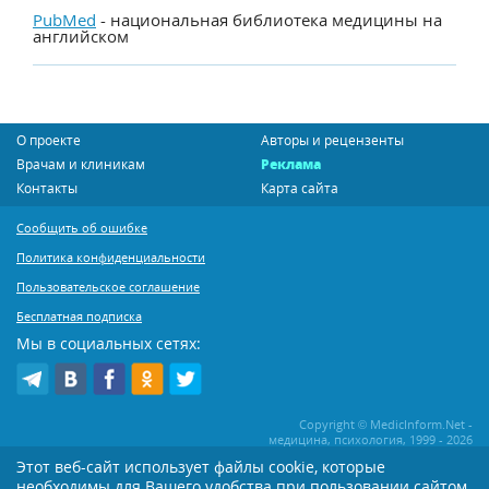
PubMed
- национальная библиотека медицины на
английском
О проекте
Авторы и рецензенты
Врачам и клиникам
Реклама
Контакты
Карта сайта
Сообщить об ошибке
Политика конфиденциальности
Пользовательское соглашение
Бесплатная подписка
Мы в социальных сетях:
Copyright © MedicInform.Net -
медицина, психология, 1999 - 2026
Этот веб-сайт использует файлы cookie, которые
необходимы для Вашего удобства при пользовании сайтом
Копирование или иное распространение статей нашего сайта строго