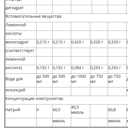
дигидрат
Вспомогательные вещества:
Лимонной
кислоты
моногидрат
0,210 г
0,210 г
0,420 г
0,320 г
0,320 г
(соответствует
лимонной
кислоте)
0,192 г
0,192 г
0,384 г
0,293 г
0,293 г
до 500
до 500
до 1000
до 750
до 750
Вода для
мл
мл
мл
мл
мл
инъекций
Концентрация электролитов:
40,5
Натрий
V
40,5
60,8
ммоль
ммоль
ммоль