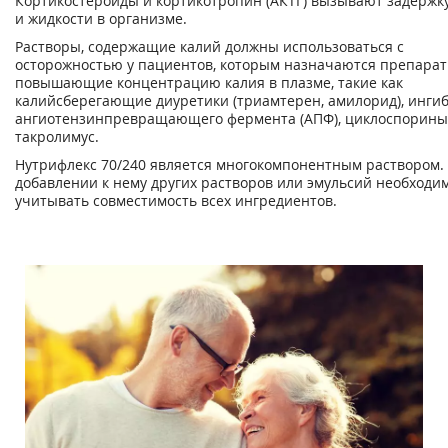
Кортикостероиды и кортикотропин (АКТГ) вызывают задержк
и жидкости в организме.
Растворы, содержащие калий должны использоваться с
осторожностью у пациентов, которым назначаются препарат
повышающие концентрацию калия в плазме, такие как
калийсберегающие диуретики (триамтерен, амилорид), инги
ангиотензинпревращающего фермента (АПФ), циклоспорины
такролимус.
Нутрифлекс 70/240 является многокомпонентным раствором.
добавлении к нему других растворов или эмульсий необходи
учитывать совместимость всех ингредиентов.