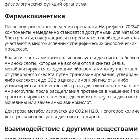
физиологических функций организма.
Фармакокинетика
После внутривенного введения препарата Нутрифлекс 70/240
компоненты немедленно становятся доступными для метабол
Электролиты, содержащиеся в препарате в необходимых коли
участвуют в многочисленных специфических биологических
процессах.
Большая часть аминокислот используется для синтеза белков
Аминокислоты, которые не включаются в синтез белка,
метаболизируются следующим образом: аминогруппы отщеп
от углеродного скелета путем трансаминирования, углеродны
либо окисляется до СО2 в цикле лимонной кислоты, либо
утилизируется в качестве субстрата для глюконеогенеза в пе
Аминогруппы после расщепления протеинов в мышечной тк
транспортируются в печень, где они используются для синте
мочевины или заменимых аминокислот.
Декстроза метаболизируется до СО2 и Н2О. Некоторое колич
декстрозы используется для синтеза жиров.
Взаимодействие с другими веществами