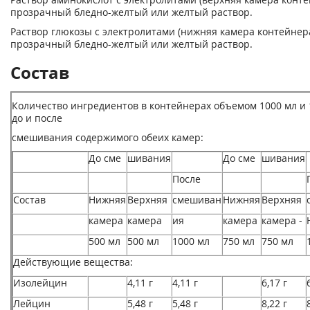
прозрачный бледно-желтый или желтый раствор.
Раствор глюкозы с электролитами (нижняя камера контейнера
прозрачный бледно-желтый или желтый раствор.
Состав
Количество ингредиентов в контейнерах объемом 1000 мл и 
до и после
смешивания содержимого обеих камер:
До сме
шивания
До сме
шивания
После
Состав
Нижняя
Верхняя
смешиван
Нижняя
Верхняя
камера
камера
ия
камера
камера -
500 мл
500 мл
1000 мл
750 мл
750 мл
Действующие вещества:
Изолейцин
4,11 г
4,11 г
6,17 г
Лейцин
5,48 г
5,48 г
8,22 г