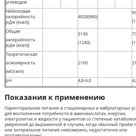
углеводов
Небелковая
6
калорийность
4020(960)
(
(кДж (ккал))
Общая
5190
7
калорийность
(1240)
(
(кДж (ккал))
Теоретическая
осмолярность
2100
2
(мОсм/л)
рН
4,8-6,0
4,
Показания к применению
Парентеральное питание в стационарных и амбулаторных ус
для восполнения потребности в аминокислотах, энергии,
электролитах и жидкости у пациентов со степенью катаболиз
умеренной до выраженной в случаях, когда обычный приём
или энтеральное питание невозможно, недостаточно или
противопоказано.