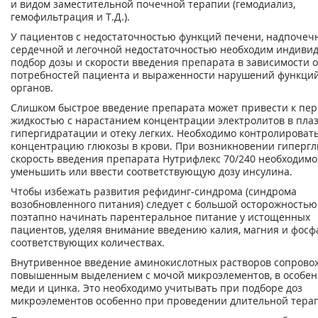
и видом заместительной почечной терапии (гемодиализ,
гемофильтрация и Т.Д.).
У пациентов с недостаточностью функций печени, надпочеч
сердечной и легочной недостаточностью необходим индиви
подбор дозы и скорости введения препарата в зависимости о
потребностей пациента и выраженности нарушений функци
органов.
Слишком быстрое введение препарата может привести к пер
жидкостью с нарастанием концентрации электролитов в плаз
гипергидратации и отеку легких. Необходимо контролироват
концентрацию глюкозы в крови. При возникновении гиперг
скорость введения препарата Нутрифлекс 70/240 необходимо
уменьшить или ввести соответствующую дозу инсулина.
Чтобы избежать развития рефидинг-синдрома (синдрома
возобновленного питания) следует с большой осторожностью
поэтапно начинать парентеральное питание у истощенных
пациентов, уделяя внимание введению калия, магния и фосф
соответствующих количествах.
Внутривенное введение аминокислотных растворов сопрово
повышенным выделением с мочой микроэлементов, в особен
меди и цинка. Это необходимо учитывать при подборе доз
микроэлементов особенно при проведении длительной тера