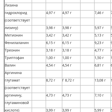
Лизина
гидрохлорид
4,97 г
4,97 г
7,46 г
(соответствует
лизину)
3,98 г
3,98 г
5,97 г
Метионин
3,42 г
3,42 г
5,13 г
Фенилаланин
6,15 г
6,15 г
9,23 г
Треонин
3,18 г
3,18 г
4,77 г
Триптофан
1,00 г
1,00 г
1,50 г
Валин
4,54 г
4,54 г
6,81 г
Аргинина
глутамат
8,72 г
Г 8,72 г
13,08 г
(соответствует
аргинину,
4,73 г
4,73 г
7,10 г
глутаминовой
кислоте)
3,99 г
3,99 г
5,99 г