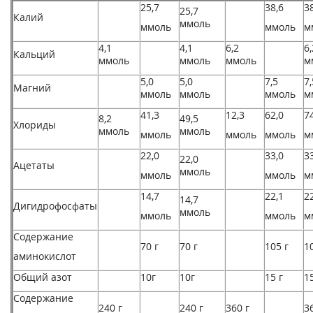
25,7
38,6
3
25,7
Калий
ммоль
ммоль
ммоль
м
4,1
4,1
6,2
6,
Кальций
ммоль
ммоль
ммоль
м
5,0
5,0
7,5
7,
Магний
ммоль
ммоль
ммоль
м
41,3
12,3
62,0
7
8,2
49,5
Хлориды
ммоль
ммоль
ммоль
ммоль
ммоль
м
22,0
33,0
3
22,0
Ацетаты
ммоль
ммоль
ммоль
м
14,7
22,1
2
14,7
Дигидрофосфаты
ммоль
ммоль
ммоль
м
Содержание
70 г
70 г
105 г
1
аминокислот
Общий азот
10г
10г
15 г
15
Содержание
240 г
240 г
360 г
3