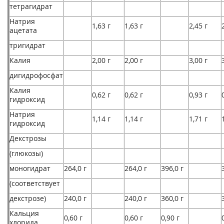
тетрагидрат
Натрия
1,63 г
1,63 г
2,45 г
ацетата
тригидрат
Калия
2,00 г
2,00 г
3,00 г
дигидрофосфат
Калия
0,62 г
0,62 г
0,93 г
гидроксид
Натрия
1,14 г
1,14 г
1,71 г
гидроксид
Декстрозы
(глюкозы)
моногидрат
264,0 г
264,0 г
396,0 г
(соответствует
декстрозе)
240,0 г
240,0 г
360,0 г
Кальция
0,60 г
0,60 г
0,90 г
хлорида