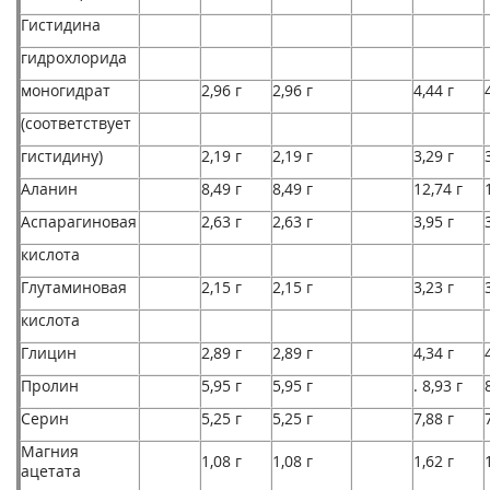
Гистидина
гидрохлорида
моногидрат
2,96 г
2,96 г
4,44 г
(соответствует
гистидину)
2,19 г
2,19 г
3,29 г
Аланин
8,49 г
8,49 г
12,74 г
Аспарагиновая
2,63 г
2,63 г
3,95 г
кислота
Глутаминовая
2,15 г
2,15 г
3,23 г
кислота
Глицин
2,89 г
2,89 г
4,34 г
Пролин
5,95 г
5,95 г
. 8,93 г
Серин
5,25 г
5,25 г
7,88 г
Магния
1,08 г
1,08 г
1,62 г
ацетата