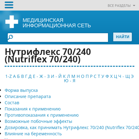
ВСЕ РАЗДЕЛЫ
МЕДИЦИНСКАЯ
ИНФОРМАЦИОННАЯ СЕТЬ
Нутрифлекс 70/240
(Nutriflex 70/240)
1-Z
А
Б
В
Г
Д
Е - Ж - З
И - Й
К
Л
М
Н
О
П
Р
С
Т
У
Ф
Х
Ц
Ч - Щ
Э
Ю - Я
Форма выпуска
Описание препарата
Состав
Показания к применению
Противопоказания к применению
Возможные побочные эффекты
Дозировка, как принимать Нутрифлекс 70/240 (Nutriflex 70/240
Влияние на беременность