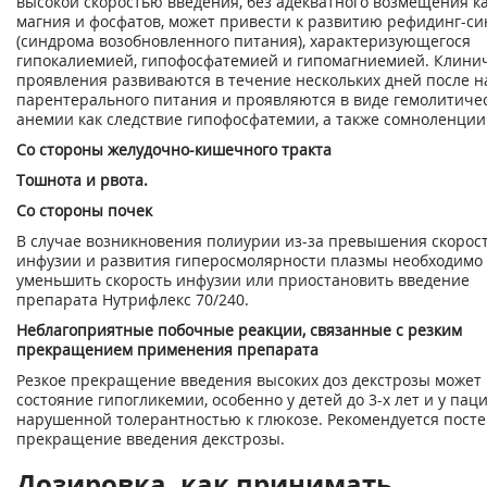
высокой скоростью введения, без адекватного возмещения ка
магния и фосфатов, может привести к развитию рефидинг-с
(синдрома возобновленного питания), характеризующегося
гипокалиемией, гипофосфатемией и гипомагниемией. Клини
проявления развиваются в течение нескольких дней после н
парентерального питания и проявляются в виде гемолитиче
анемии как следствие гипофосфатемии, а также сомноленции
Со стороны желудочно-кишечного тракта
Тошнота и рвота.
Со стороны почек
В случае возникновения полиурии из-за превышения скорос
инфузии и развития гиперосмолярности плазмы необходимо
уменьшить скорость инфузии или приостановить введение
препарата Нутрифлекс 70/240.
Неблагоприятные побочные реакции, связанные с резким
прекращением применения препарата
Резкое прекращение введения высоких доз декстрозы может
состояние гипогликемии, особенно у детей до 3-х лет и у пац
нарушенной толерантностью к глюкозе. Рекомендуется пост
прекращение введения декстрозы.
Дозировка, как принимать