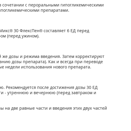
 в сочетании с пероральными гипогликемическими
гипогликемическими препаратами.
Микс® 30 ФлексПен® составляет 6 ЕД перед
ом (перед ужином).
й же дозы и режима введения. Затем корректируют
нию дозы препарата). Как и всегда при переводе
ые недели использования нового препарата.
. Рекомендуется после достижения дозы 30 ЕД
ти - утреннюю и вечернюю (перед завтраком и
 на две равные части и введения этих двух частей