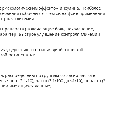
армакологическим эффектом инсулина. Наиболее
икновения побочных эффектов на фоне применения
нтроля гликемии.
я препарата (включающие боль, покраснение,
характер. Быстрое улучшение контроля гликемии
ому ухудшению состояния диабетической
ской ретинопатии.
й, распределены по группам согласно частоте
сто (? 1/10); часто (? 1/100 до <1/10); нечасто (?
овании имеющихся данных).