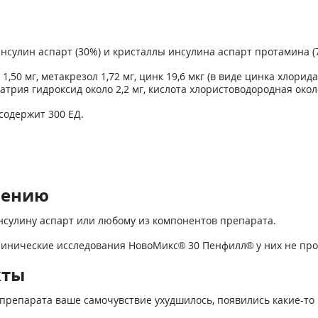
сулин аспарт (30%) и кристаллы инсулина аспарт протамина (70%
,50 мг, метакрезол 1,72 мг, цинк 19,6 мкг (в виде цинка хлорид
натрия гидроксид около 2,2 мг, кислота хлористоводородная около
содержит 300 ЕД.
нению
сулину аспарт или любому из компонентов препарата.
 клинические исследования НовоМикс® 30 Пенфилл® у них не пр
кты
препарата ваше самочувствие ухудшилось, появились какие-то 