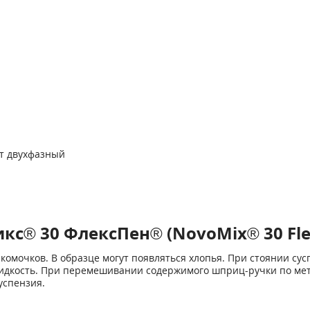
т двухфазный
с® 30 ФлексПен® (NovoMix® 30 Fl
комочков. В образце могут появляться хлопья. При стоянии сус
идкость. При перемешивании содержимого шприц-ручки по мет
успензия.