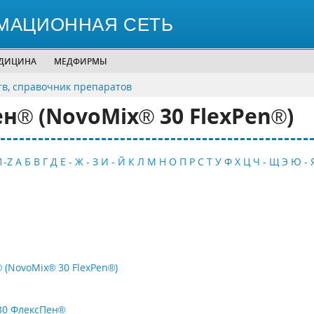
МАЦИОННАЯ СЕТЬ
ЕДИЦИНА
МЕДФИРМЫ
тв, справочник препаратов
® (NovoMix® 30 FlexPen®)
1-Z
А
Б
В
Г
Д
Е - Ж - З
И - Й
К
Л
М
Н
О
П
Р
С
Т
У
Ф
Х
Ц
Ч - Щ
Э
Ю - 
(NovoMix® 30 FlexPen®)
30 ФлексПен®