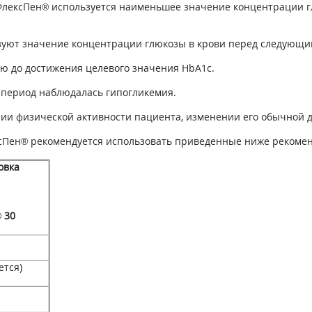
лексПен® используется наименьшее значение концентрации гл
зуют значение концентрации глюкозы в крови перед следующ
ю до достижения целевого значения HbA
1
c
.
т период наблюдалась гипогликемия.
ии физической активности пациента, изменении его обычной 
сПен® рекомендуется использовать приведенные ниже рекомен
овка
 30
ется)