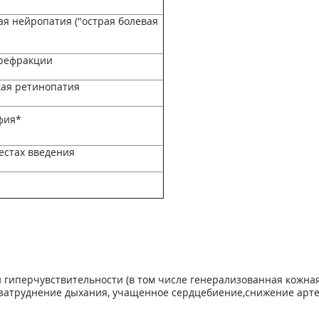
ая нейропатия ("острая болевая
 рефракции
кая ретинопатия
фия*
естах введения
гиперчувствительности (в том числе генерализованная кожная
 затруднение дыхания, учащенное сердцебиение,снижение арте