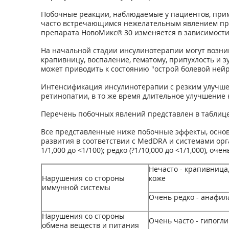
Побочные реакции, наблюдаемые у пациентов, при
часто встречающимся нежелательным явлением при
препарата НовоМикс® 30 изменяется в зависимости
На начальной стадии инсулинотерапии могут возни
крапивницу, воспаление, гематому, припухлость и 
может приводить к состоянию "острой болевой нейр
Интенсификация инсулинотерапии с резким улучше
ретинопатии, в то же время длительное улучшение
Перечень побочных явлений представлен в таблице
Все представленные ниже побочные эффекты, основ
развития в соответствии с MedDRA и системами органо
1/1,000 до <1/100); редко (?1/10,000 до <1/1,000), 
Нечасто - крапивница
Нарушения со стороны
коже
иммунной системы
Очень редко - анафил
Нарушения со стороны
Очень часто - гипогл
обмена веществ и питания