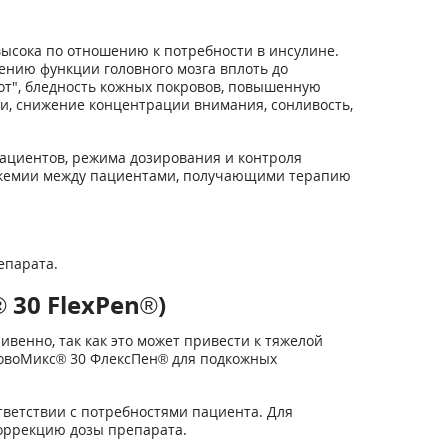
ысока по отношению к потребности в инсулине.
ению функции головного мозга вплоть до
пот", бледность кожных покровов, повышенную
ии, снижение концентрации внимания, сонливость,
пациентов, режима дозирования и контроля
ликемии между пациентами, получающими терапию
епарата.
30 FlexPen®)
енно, так как это может привести к тяжелой
НовоМикс® 30 ФлексПен® для подкожных
ветствии с потребностями пациента. Для
оррекцию дозы препарата.