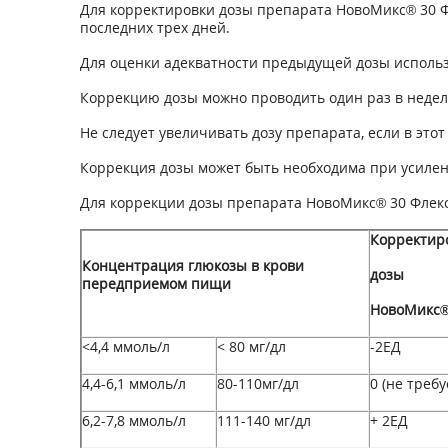
Для корректировки дозы препарата НовоМикс® 30 Ф
последних трех дней.
Для оценки адекватности предыдущей дозы исполь
Коррекцию дозы можно проводить один раз в недел
Не следует увеличивать дозу препарата, если в это
Коррекция дозы может быть необходима при усилен
Для коррекции дозы препарата НовоМикс® 30 Флек
Корректир
Концентрация глюкозы в крови
дозы
передприемом пищи
НовоМикс®
<4,4 ммоль/л
< 80 мг/дл
-2ЕД
4,4-6,1 ммоль/л
80-110мг/дл
0 (не требу
6,2-7,8 ммоль/л
111-140 мг/дл
+ 2ЕД