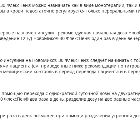
30 ФлексПен® можно назначать как в виде монотерапии, так и
козы в крови недостаточно регулируется только пероральными 
первые назначен инсулин, рекомендуемая начальная доза Ново
 введение 12 ЕД НовоМикс® 30 ФлексПен® один раз в день вечер
о инсулина на НовоМикс® 30 ФлексПен® следует начинать с то
тями пациента (см. приведенные ниже рекомендации по титрова
й медицинский контроль в период перевода пациента и в перв
помощью перехода с однократной суточной дозы на двукратную
 ФлексПен® два раза в день, разделив дозу на две равные час
и раза в день возможен при помощи разделения утренней дозы