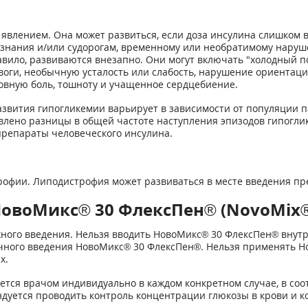
явлением. Она может развиться, если доза инсулина слишком в
ознания и/или судорогам, временному или необратимому наруш
авило, развиваются внезапно. Они могут включать "холодный 
евоги, необычную усталость или слабость, нарушение ориентац
ловную боль, тошноту и учащенное сердцебиение.
азвития гипогликемии варьирует в зависимости от популяции 
явлено разницы в общей частоте наступления эпизодов гипог
репараты человеческого инсулина.
рофии. Липодистрофия может развиваться в месте введения пр
овоМикс® 30 ФлексПен® (NovoMix® 
ого введения. Нельзя вводить НовоМикс® 30 ФлексПен® внутрив
ечного введения НовоМикс® 30 ФлексПен®. Нельзя применять 
х.
тся врачом индивидуально в каждом конкретном случае, в соот
дуется проводить контроль концентрации глюкозы в крови и к