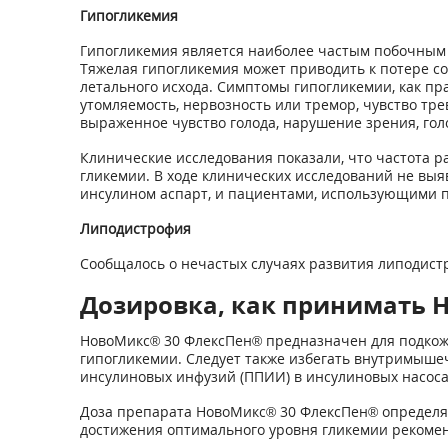
Гипогликемия
Гипогликемия является наиболее частым побочным 
Тяжелая гипогликемия может приводить к потере с
летального исхода. Симптомы гипогликемии, как пр
утомляемость, нервозность или тремор, чувство тр
выраженное чувство голода, нарушение зрения, го
Клинические исследования показали, что частота р
гликемии. В ходе клинических исследований не вы
инсулином аспарт, и пациентами, использующими п
Липодистрофия
Сообщалось о нечастых случаях развития липодист
Дозировка, как принимать Н
НовоМикс® 30 ФлексПен® предназначен для подкожн
гипогликемии. Следует также избегать внутримыш
инсулиновых инфузий (ППИИ) в инсулиновых насоса
Доза препарата НовоМикс® 30 ФлексПен® определяе
достижения оптимального уровня гликемии рекомен