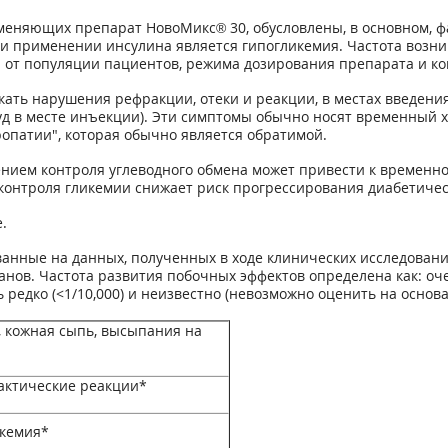
меняющих препарат НовоМикс® 30, обусловлены, в основном, ф
 применении инсулина является гипогликемия. Частота возн
 от популяции пациентов, режима дозирования препарата и ко
кать нарушения рефракции, отеки и реакции, в местах введени
зуд в месте инъекции). Эти симптомы обычно носят временный 
опатии", которая обычно является обратимой.
нием контроля углеводного обмена может привести к временн
 контроля гликемии снижает риск прогрессирования диабетиче
.
анные на данных, полученных в ходе клинических исследовани
в. Частота развития побочных эффектов определена как: очень ча
очень редко (<1/10,000) и неизвестно (невозможно оценить на осн
, кожная сыпь, высыпания на
актические реакции*
икемия*