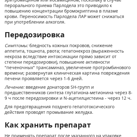
перорального приема Парлодела это приводило к
повышению концентрации бромокриптина в плазме
крови. Переносимость Парлодела ЛАР может снижаться
при употреблении алкоголя.
Передозировка
Симптомы:
бледность кожных покровов, снижение
аппетита, тошнота, рвота; гепатонекроз (выраженность
некроза вследствие интоксикации прямо зависит от
степени передозировки), повышение активности
"печеночных" трансаминаз, увеличение протромбинового
времени; развернутая клиническая картина повреждения
печени проявляется через 1-6 дней.
Лечение:
введение донаторов SH-групп и
предшественников синтеза глутатиона-метионина через 8-
9 ч после передозировки и N-ацетилцистеина - через 12 ч.
Для предотвращения позднего гепатотоксического
действия проводят промывание желудка.
Как хранить препарат
Не применять препарат после указанного на упаковке