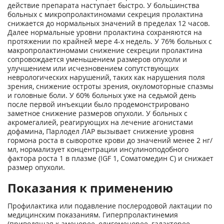
действие препарата наступает быстро. У большинства
больных с микропролактиномами секреция пролактина
снижается до нормальных значений в пределах 12 часов.
Далее нормальные уровни пролактина сохраняются на
протяжении по крайней мере 4-х недель. У 76% больных с
макропролактиномами снижение секреции пролактина
сопровождается уменьшением размеров опухоли и
улучшением или исчезновением сопутствующих
неврологических нарушений, таких как нарушения поля
зрения, снижение остроты зрения, окуломоторные спазмы
и головные боли. У 60% больных уже на седьмой день
после первой инъекции было продемонстрировано
заметное снижение размеров опухоли. У больных с
акромегалией, реагирующих на лечение агонистами
дофамина, Парлодел ЛАР вызывает снижение уровня
гормона роста в сыворотке крови до значений менее 2 нг/
мл, нормализует концентрации инсулиноподобного
фактора роста 1 в плазме (IGF 1, Соматомедин С) и снижает
размер опухоли.
Показания к применению
Профилактика или подавление послеродовой лактации по
медицинским показаниям. Гиперпролактинемия
(приводящая к аменорее, олигоменорее, галакторее,