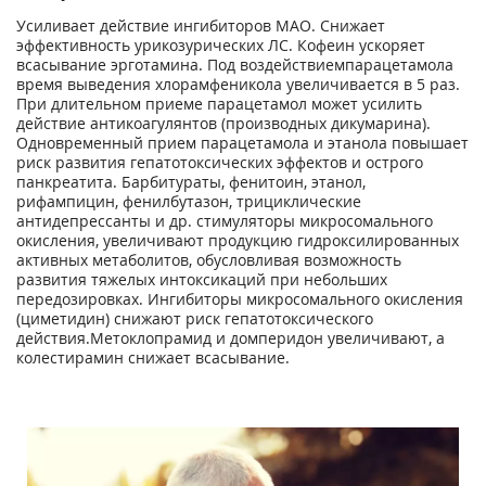
Усиливает действие ингибиторов МАО. Снижает
эффективность урикозурических ЛС. Кофеин ускоряет
всасывание эрготамина. Под воздействиемпарацетамола
время выведения хлорамфеникола увеличивается в 5 раз.
При длительном приеме парацетамол может усилить
действие антикоагулянтов (производных дикумарина).
Одновременный прием парацетамола и этанола повышает
риск развития гепатотоксических эффектов и острого
панкреатита. Барбитураты, фенитоин, этанол,
рифампицин, фенилбутазон, трициклические
антидепрессанты и др. стимуляторы микросомального
окисления, увеличивают продукцию гидроксилированных
активных метаболитов, обусловливая возможность
развития тяжелых интоксикаций при небольших
передозировках. Ингибиторы микросомального окисления
(циметидин) снижают риск гепатотоксического
действия.Метоклопрамид и домперидон увеличивают, а
колестирамин снижает всасывание.