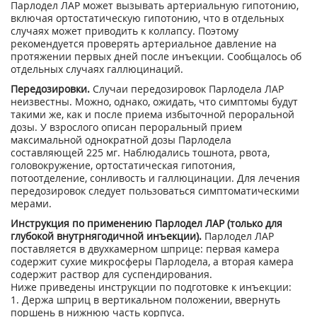
Парлодел ЛАР может вызывать артериальную гипотонию,
включая ортостатическую гипотонию, что в отдельных
случаях может приводить к коллапсу. Поэтому
рекомендуется проверять артериальное давление на
протяжении первых дней после инъекции. Сообщалось об
отдельных случаях галлюцинаций.
Передозировки.
Случаи передозировок Парлодела ЛАР
неизвестны. Можно, однако, ожидать, что симптомы будут
такими же, как и после приема избыточной пероральной
дозы. У взрослого описан пероральный прием
максимальной однократной дозы Парлодела
составляющей 225 мг. Наблюдались тошнота, рвота,
головокружение, ортостатическая гипотония,
потоотделение, сонливость и галлюцинации. Для лечения
передозировок следует пользоваться симптоматическими
мерами.
Инструкция по применению Парлодел ЛАР (только для
глубокой внутрнягодичной инъекции).
Парлодел ЛАР
поставляется в двухкамерном шприце: первая камера
содержит сухие микросферы Парлодела, а вторая камера
содержит раствор для суспендирования.
Ниже приведены инструкции по подготовке к инъекции:
1. Держа шприц в вертикальном положении, ввернуть
поршень в нижнюю часть корпуса.