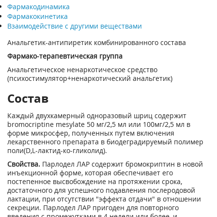
Фармакодинамика
Фармакокинетика
Взаимодействие с другими веществами
Анальгетик-антипиретик комбинированного состава
Фармако-терапевтическая группа
Анальгетическое ненаркотическое средство
(психостимулятор+ненаркотический анальгетик)
Состав
Каждый двухкамерный одноразовый шриц содержит
bromocriptine mesylate 50 мг/2,5 мл или 100мг/2,5 мл в
форме микросфер, полученных путем включения
лекарственного препарата в биодеградируемый полимер
поли(D,L-лактид-ко-гликолид).
Свойства.
Парлодел ЛАР содержит бромокриптин в новой
инъекционной форме, которая обеспечивает его
постепенное высвобождение на протяжении срока,
достаточного для успешного подавления послеродовой
лактации, при отсутствии "эффекта отдачи" в отношении
секреции. Парлодел ЛАР пригоден для повторного
введения с промежутками в 4 недели или более, и