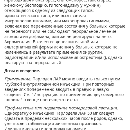
женскому бесплодию, гипогонадизму у мужчин),
относящаяся к одному из следующих типов:
идиопатического типа, или вызываемая
микропролактиномами, или макропролактиномами,
включая все перечисленные состояния у больных, которые
не переносят или не соблюдают пероральное лечение
агонистами дофамина, или же не реагируют на него.
Акромегалия. В качестве дополнительной или
альтернативной формы лечения у больных, которые не
излечились в результате применения хирургии,
радиотерапии и/или использования октреотида (), однако
реагируют на пероральный
Дозы и введение.
Примечание.
Парлодел ЛАР можно вводить только путем
глубокой внутриягодичной инъекции. При повторных
введениях попеременно вводить в правую и левую
ягодицы. См. "Инструкцию по применению двухкамерного
шприца" в конце настоящего текста.
Профилактика или подавление послеродовой лактации.
Однократную инъекцию Парлодела ЛАР 50 мг следует
сделать в пределах нескольких часов после родов, однако,
уже после стабилизации жизненных признаков.
Идиопатическая гиперпролактинамия и