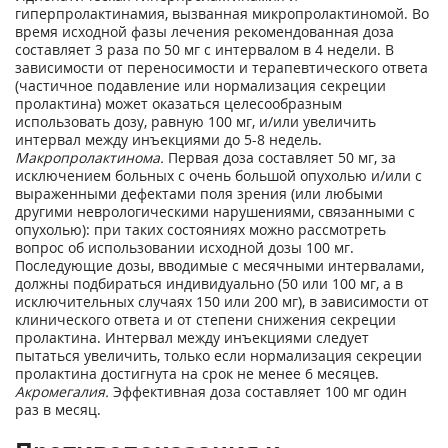
гиперпролактинамия, вызванная микропролактиномой. Во
время исходной фазы лечения рекомендованная доза
составляет 3 раза по 50 мг с интервалом в 4 недели. В
зависимости от переносимости и терапевтического ответа
(частичное подавление или нормализация секреции
пролактина) может оказаться целесообразным
использовать дозу, равную 100 мг, и/или увеличить
интервал между инъекциями до 5-8 недель.
Макропролактинома.
Первая доза составляет 50 мг, за
исключением больных с очень большой опухолью и/или с
выраженными дефектами поля зрения (или любыми
другими неврологическими нарушениями, связанными с
опухолью): при таких состояниях можно рассмотреть
вопрос об использовании исходной дозы 100 мг.
Последующие дозы, вводимые с месячными интервалами,
должны подбираться индивидуально (50 или 100 мг, а в
исключительных случаях 150 или 200 мг), в зависимости от
клинического ответа и от степени снижения секреции
пролактина. Интервал между инъекциями следует
пытаться увеличить, только если нормализация секреции
пролактина достигнута на срок не менее 6 месяцев.
Акромегалия.
Эффективная доза составляет 100 мг один
раз в месяц.