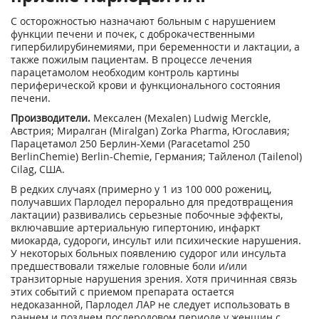
С осторожностью назначают больным с нарушением
функции печени и почек, с доброкачественными
гипербилирубинемиями, при беременности и лактации, а
также пожилым пациентам. В процессе лечения
парацетамолом необходим контроль картины
периферической крови и функционального состояния
печени.
Производители.
Мексален (Mexalen) Ludwig Merckle,
Австрия; Миралган (Miralgan) Zorka Pharma, Югославия;
Парацетамол 250 Берлин-Хеми (Paracetamol 250
BerlinChemie) Berlin-Chemie, Германия; Тайленол (Tailenol)
Cilag, США.
В редких случаях (примерно у 1 из 100 000 рожениц,
получавших Парлодел перорально для предотвращения
лактации) развивались серьезные побочные эффекты,
включавшие артериальную гипертонию, инфаркт
миокарда, судороги, инсульт или психические нарушения.
У некоторых больных появлению судорог или инсульта
предшествовали тяжелые головные боли и/или
транзиторные нарушения зрения. Хотя причинная связь
этих событий с приемом препарата остается
недоказанной, Парлодел ЛАР не следует использовать в
раннем и позднем послеродовом периоде у женщин с