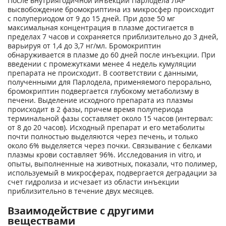
После внутриягодичной инъекции Парлодела ЛАР
высвобождение бромокриптина из микросфер происходит
с полупериодом от 9 до 15 дней. При дозе 50 мг
максимальная концентрация в плазме достигается в
пределах 7 часов и сохраняется приблизительно до 3 дней,
варьируя от 1,4 до 3,7 нг/мл. Бромокриптин
обнаруживается в плазме до 60 дней после инъекции. При
введении с промежутками менее 4 недель кумуляции
препарата не происходит. В соответствии с данными,
полученными для Парлодела, применяемого перорально,
бромокриптин подвергается глубокому метаболизму в
печени. Выделение исходного препарата из плазмы
происходит в 2 фазы, причем время полупериода
терминальной фазы составляет около 15 часов (интервал:
от 8 до 20 часов). Исходный препарат и его метаболиты
почти полностью выделяются через печень, и только
около 6% выделяется через почки. Связывание с белками
плазмы крови составляет 96%. Исследования in vitro, и
опыты, выполненные на животных, показали, что полимер,
используемый в микросферах, подвергается деградации за
счет гидролиза и исчезает из области инъекции
приблизительно в течение двух месяцев.
Взаимодействие с другими
веществами