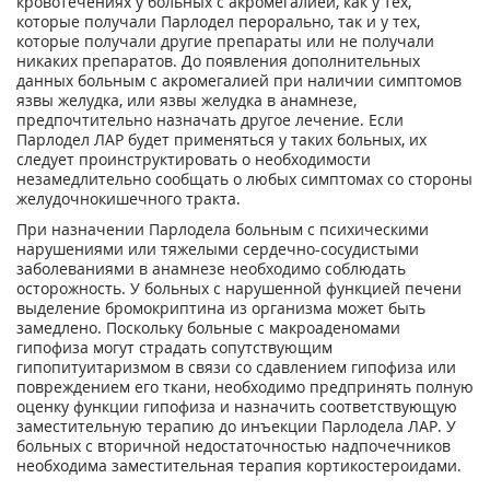
кровотечениях у больных с акромегалией, как у тех,
которые получали Парлодел перорально, так и у тех,
которые получали другие препараты или не получали
никаких препаратов. До появления дополнительных
данных больным с акромегалией при наличии симптомов
язвы желудка, или язвы желудка в анамнезе,
предпочтительно назначать другое лечение. Если
Парлодел ЛАР будет применяться у таких больных, их
следует проинструктировать о необходимости
незамедлительно сообщать о любых симптомах со стороны
желудочнокишечного тракта.
При назначении Парлодела больным с психическими
нарушениями или тяжелыми сердечно-сосудистыми
заболеваниями в анамнезе необходимо соблюдать
осторожность. У больных с нарушенной функцией печени
выделение бромокриптина из организма может быть
замедлено. Поскольку больные с макроаденомами
гипофиза могут страдать сопутствующим
гипопитуитаризмом в связи со сдавлением гипофиза или
повреждением его ткани, необходимо предпринять полную
оценку функции гипофиза и назначить соответствующую
заместительную терапию до инъекции Парлодела ЛАР. У
больных с вторичной недостаточностью надпочечников
необходима заместительная терапия кортикостероидами.