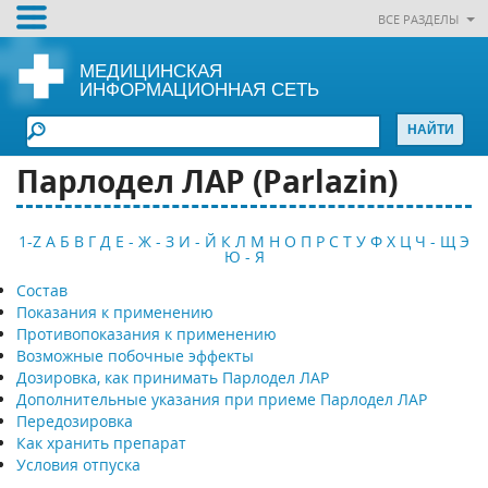
ВСЕ РАЗДЕЛЫ
МЕДИЦИНСКАЯ
ИНФОРМАЦИОННАЯ СЕТЬ
Парлодел ЛАР (Рarlazin)
1-Z
А
Б
В
Г
Д
Е - Ж - З
И - Й
К
Л
М
Н
О
П
Р
С
Т
У
Ф
Х
Ц
Ч - Щ
Э
Ю - Я
Состав
Показания к применению
Противопоказания к применению
Возможные побочные эффекты
Дозировка, как принимать Парлодел ЛАР
Дополнительные указания при приеме Парлодел ЛАР
Передозировка
Как хранить препарат
Условия отпуска