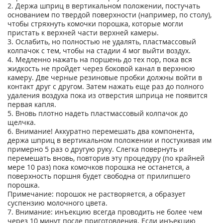
2. Держа шприц в вертикальном положении, постучать
основанием по твердой поверхности (например, по столу),
чтобы стряхнуть комочки порошка, которые могли
пристать к верхней части верхней камеры.
3. Ослабить, но полностью не удалять, пластмассовый
колпачок с тем, чтобы на стадии 4 мог выйти воздух.
4. Медленно нажать на поршень до тех пор, пока вся
жидкость не пройдет через боковой канал в верхнюю
камеру. Две черные резиновые пробки должны войти в
контакт друг с другом. Затем нажать еще раз до полного
удаления воздуха пока из отверстия шприца не появится
первая капля.
5. Вновь плотно надеть пластмассовый колпачок до
щелчка.
6. Внимание! Аккуратно перемешать два компонента,
держа шприц в вертикальном положении и постукивая им
примерно 5 раз о другую руку. Слегка повернуть и
перемешать вновь, повторив эту процедуру (по крайней
мере 10 раз) пока комочков порошка не останется, а
поверхность поршня будет свободна от прилипшего
порошка.
Примечание: порошок не растворяется, а образует
суспензию молочного цвета.
7. Внимание: инъекцию всегда проводить не более чем
через 10 минут после приготовления. Если инъекцию