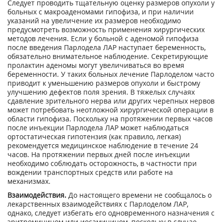
Следует проводить тщательную оценку размеров опухоли у
больных с макроаденомами гипофиза, и при наличии
указаний на увеличение их размеров необходимо
предусмотреть возможность применения хирургических
методов лечения. Если у больной с аденомой гипофиза
после введения Парлодела ЛАР наступает беременность,
обязательно внимательное наблюдение. Секретирующие
пролактин аденомы могут увеличиваться во время
беременности. У таких больных лечение Парлоделом часто
приводит к уменьшению размеров опухоли и быстрому
улучшению дефектов поля зрения. В тяжелых случаях
сдавление зрительного нерва или других черепных нервов
может потребовать неотложной хирургической операции в
области гипофиза. Поскольку на протяжении первых часов
после инъекции Парлодела ЛАР может наблюдаться
ортостатическая гипотензия (как правило, легкая)
рекомендуется медицинское наблюдение в течение 24
часов. На протяжении первых дней после инъекции
необходимо соблюдать осторожность, в частности при
вождении транспортных средств или работе на
механизмах.
Взаимодействия.
До настоящего времени не сообщалось о
лекарственных взаимодействиях с Парлоделом ЛАР,
однако, следует избегать его одновременного назначения с
эритромицином или иосамицином, поскольку в случае