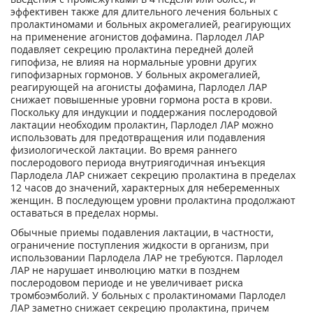
эффективен также для длительного лечения больных с
пролактиномами и больных акромегалией, реагирующих
на применение агонистов дофамина. Парлодел ЛАР
подавляет секрецию пролактина передней долей
гипофиза, не влияя на нормальные уровни других
гипофизарных гормонов. У больных акромегалией,
реагирующей на агонисты дофамина, Парлодел ЛАР
снижает повышенные уровни гормона роста в крови.
Поскольку для индукции и поддержания послеродовой
лактации необходим пролактин, Парлодел ЛАР можно
использовать для предотвращения или подавления
физиологической лактации. Во время раннего
послеродового периода внутриягодичная инъекция
Парлодела ЛАР снижает секрецию пролактина в пределах
12 часов до значений, характерных для небеременных
женщин. В последующем уровни пролактина продолжают
оставаться в пределах нормы.
Обычные приемы подавления лактации, в частности,
ограничение поступления жидкости в организм, при
использовании Парлодела ЛАР не требуются. Парлодел
ЛАР не нарушает инволюцию матки в позднем
послеродовом периоде и не увеличивает риска
тромбоэмболий. У больных с пролактиномами Парлодел
ЛАР заметно снижает секрецию пролактина, причем