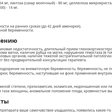
 мг, лактоза (сахар молочный) - 80 мг, целлюлоза микрокристал
0) - 14 мг.
сти на ранних сроках (до 42 дней аменореи).
нной беременности.
нению
иковая недостаточность, длительный прием глюкокортикостеро
ома матки, наличие рубца на матке, нарушения гемостаза (в 
ловых органов, наличие тяжелой экстрагенитальной патологии
т без предварительной консультации терапевта.
одозрение на внематочную беременность; беременность, не 
ореи; беременность, наступившая на фоне применения внутри
тяжелой степени, преэклампсия, эклампсия, недоношенная или
и таза женщины, аномальное положение плода, кровянистые вы
кты
препарата ваше самочувствие ухудшилось, появились какие-то 