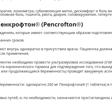
рагия, лохиометра, субинволюция матки, дискомфорт и боль в
оловная боль, тошнота, рвота, диарея, головокружение, гиперт
енкрофтон® (Pencrofton®)
ждениях, которые имеют соответствующим образом подготовле
анних сроков.
мают внутрь однократно в присутствии врача. Пациентка долж
осле применения.
ентке необходимо провести ультразвуковое исследование (УЗИ)
ета-хорионического гормона для подтверждения того, что выки
т или продолжающаяся беременность) проводят вакуумную асп
еременности: однократно 200 мг Пенкрофтона® (1 таблетка) в 
овых путей, и, по необходимости, назначаются простагландины 