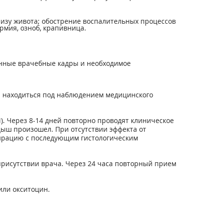
низу живота; обострение воспалительных процессов
ермия, озноб, крапивница.
нные врачебные кадры и необходимое
на находиться под наблюдением медицинского
. Через 8-14 дней повторно проводят клиническое
дыш произошел. При отсутствии эффекта от
ирацию с последующим гистологическим
присутствии врача. Через 24 часа повторный прием
или окситоцин.