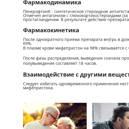
Фармакодинамика
Пенкрофтон® - синтетическое стероидное антигестаг
Отмечен антагонизм с глюкокортикостероидами (за 
простагландинам. В результате действия препарата
Фармакокинетика
После однократного приема препарата вн)трь в дозе
69%.
В плазме крови мифепристон на 98% связывается с 
После фазы распределения, выведение сначала прои
полувыведения составляет 18 часов.
Взаимодействие с другими вещес
Следует избегать одновременного применения нест
мифепристона.