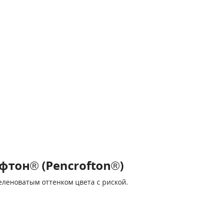
тон® (Pencrofton®)
еленоватым оттенком цвета с риской.