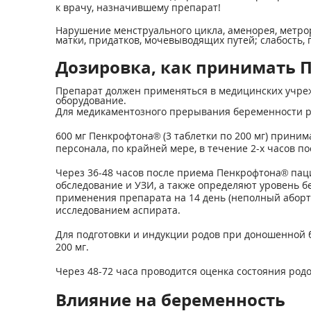
к врачу, назначившему препарат!
Нарушение менструального цикла, аменорея, метрор
матки, придатков, мочевыводящих путей; слабость, г
Дозировка, как принимать П
Препарат должен применяться в медицинских учре
оборудование.
Для медикаментозного прерывания беременности р
600 мг Пенкрофтона® (3 таблетки по 200 мг) прини
персонала, по крайней мере, в течение 2-х часов п
Через 36-48 часов после приема Пенкрофтона® паци
обследование и УЗИ, а также определяют уровень б
применения препарата на 14 день (неполный абор
исследованием аспирата.
Для подготовки и индукции родов при доношенной б
200 мг.
Через 48-72 часа проводится оценка состояния род
Влияние на беременность