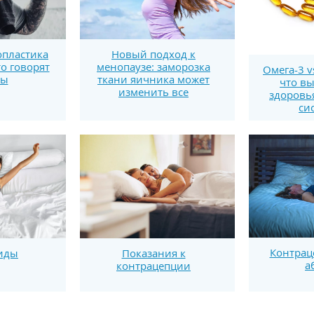
пластика
Новый подход к
то говорят
менопаузе: заморозка
Омега-3 v
ты
ткани яичника может
что вы
изменить все
здоровь
си
Контрац
иды
Показания к
а
контрацепции