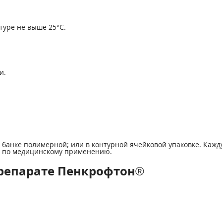
туре не выше 25°С.
и.
ли банке полимерной; или в контурной ячейковой упаковке. Каж
й по медицинскому применению.
репарате Пенкрофтон®