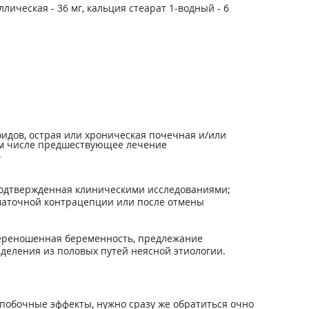
лическая - 36 мг, кальция стеарат 1-водный - 6
идов, острая или хроническая почечная и/или
том числе предшествующее лечение
.
подтвержденная клиническими исследованиями;
маточной контрацепции или после отмены
 переношенная беременность, предлежание
деления из половых путей неясной этиологии.
побочные эффекты, нужно сразу же обратиться очно