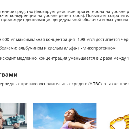
енное средство (блокирует действие прогестерона на уровне р
счет конкуренции на уровне рецепторов). Повышает сократите
 происходит десквамация децидуальной оболочки и экспульсия 
 600 мг максимальная концентрация -1,98 мг/л достигается чер
белками: альбумином и кислым альфа-1 -гликопротеином.
сходит медленно, концентрация уменьшается в 2 раза между 12
твами
ероидных противовоспалительных средств (НПВС), а также при