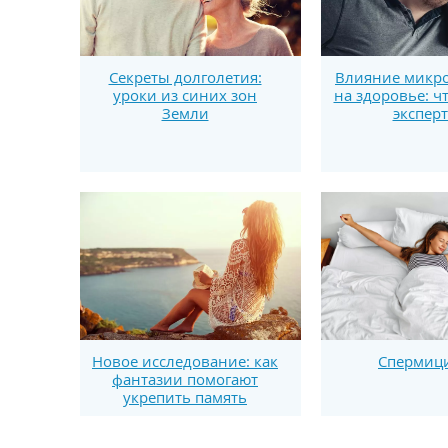
Секреты долголетия:
Влияние микро
уроки из синих зон
на здоровье: ч
Земли
экспер
Новое исследование: как
Спермиц
фантазии помогают
укрепить память