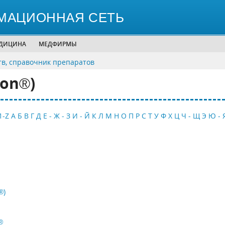
МАЦИОННАЯ СЕТЬ
ЕДИЦИНА
МЕДФИРМЫ
тв, справочник препаратов
on®)
1-Z
А
Б
В
Г
Д
Е - Ж - З
И - Й
К
Л
М
Н
О
П
Р
С
Т
У
Ф
Х
Ц
Ч - Щ
Э
Ю - 
®)
®