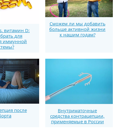
Сможем ли мы добавить
больше активной жизни
s. витамин D:
к нашим годам?
брать для
я иммунной
стемы?
епция после
Внутриматочные
борта
средства контрацепции,
применяемые в России