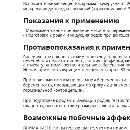
Вспомогательные вещества: крахмал кукурузный - 264
мг, кремния диоксид коллоидный (аэросил марки А-30
Показания к применению
- Медикаментозное прерывание маточной беременно
- Подготовка к родам и индукция родов при доноше
Противопоказания к приме
Гиперчувствительность к мифепристону, надпочечн
печеночная недостаточность, анемия, порфирия, ми
антикоагулянтами), воспалительные заболевания по
Нельзя применять курящим женщинам старше 35 ле
При медикаментозном прерывании беременности: п
беременность, превышающая по сроку 42 дня амен
гормональной контрацепции.
При подготовке к родам и индукции родов: гестоз 
плаценты, несоответствие размеров головки плода 
Возможные побочные эффе
ВНИМАНИЕ! Если вы подозреваете, что при приеме 