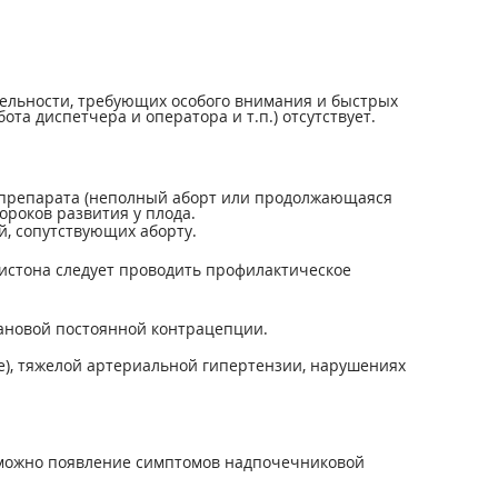
ельности, требующих особого внимания и быстрых
а диспетчера и оператора и т.п.) отсутствует.
 препарата (неполный аборт или продолжающаяся
роков развития у плода.
, сопутствующих аборту.
стона следует проводить профилактическое
ановой постоянной контрацепции.
е), тяжелой артериальной гипертензии, нарушениях
озможно появление симптомов надпочечниковой