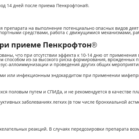
иод 14 дней после приема Пенкрофтона®.
я препарата на выполнение потенциально опасных видов деят
ортными средствами, работа с движущимися механизмами, работ
при приеме Пенкрофтон®
ваны, что при отсутствии эффекта к 10-14 дню от применения
м способом из-за высокого риска формирования, врожденных по
зус-аллоиммунизации и проведения других общих мероприятий
ами или инфекционным эндокардитом при применении мифепри
ся половым путем и СПИДа, и не рекомендуется в качестве пл
ктивных заболеваниях легких (в том числе бронхиальной астм
ежелательных реакций. В случаях передозировки препарата в