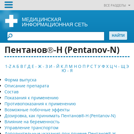
ВСЕ РАЗДЕЛЫ
МЕДИЦИНСКАЯ
ИНФОРМАЦИОННАЯ СЕТЬ
Пентанов®-Н (Pentanov-N)
1-Z
А
Б
В
Г
Д
Е - Ж - З
И - Й
К
Л
М
Н
О
П
Р
С
Т
У
Ф
Х
Ц
Ч - Щ
Э
Ю - Я
Форма выпуска
Описание препарата
Состав
Показания к применению
Противопоказания к применению
Возможные побочные эффекты
Дозировка, как принимать Пентанов®-Н (Pentanov-N)
Влияние на беременность
Управление транспортом
Дополнительные указания при приеме Пентанов®-Н