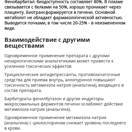
Фенобарбитал: биодоступность составляет 80%. В плазме
связывается с белками на 50%, хорошо проникает через
плаценту. Биотрансформируется в печени. Основной
метаболит не обладает фармакологической активностью.
Выводится почками, в том числе 20-25% - в неизмененном
виде.
Взаимодействие с другими
веществами
Одновременное применение препарата с другими
ненаркотическими анальгетиками может привести к
усилению токсических эффектов.
Трициклические антидепрессанты, противозачаточные
средства для приема внутрь, аллопуринол повышают
токсичность метамизола натрия (анальгина), входящего в
состав препарата.
Барбитураты фенилбутазон и другие индукторы
микросомальных ферментов печени ослабляют действие
метамизола натрия (анальгина).
Одновременное применение метамизола натрия
(анальгина) с циклоспорином снижает уровень последнего
в крови.