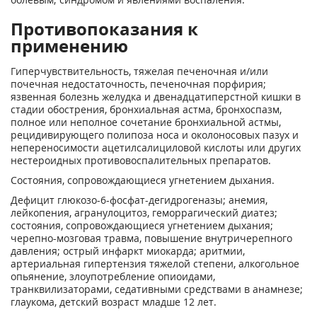
Противопоказания к
применению
Гиперчувствительность, тяжелая печеночная и/или
почечная недостаточность, печеночная порфирия;
язвенная болезнь желудка и двенадцатиперстной кишки в
стадии обострения, бронхиальная астма, бронхоспазм,
полное или неполное сочетание бронхиальной астмы,
рецидивирующего полипоза носа и околоносовых пазух и
непереносимости ацетилсалициловой кислоты или других
нестероидных противовоспалительных препаратов.
Состояния, сопровождающиеся угнетением дыхания.
Дефицит глюкозо-6-фосфат-дегидрогеназы; анемия,
лейкопения, агранулоцитоз, геморрагический диатез;
состояния, сопровождающиеся угнетением дыхания;
черепно-мозговая травма, повышение внутричерепного
давления; острый инфаркт миокарда; аритмии,
артериальная гипертензия тяжелой степени, алкогольное
опьянение, злоупотребление опиоидами,
транквилизаторами, седативными средствами в анамнезе;
глаукома, детский возраст младше 12 лет.