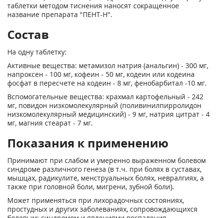
таблетки методом тиснения наносят сокращенное
название препарата "ПЕНТ-Н".
Состав
На одну таблетку:
Активные вещества: метамизол натрия (анальгин) - 300 мг,
напроксен - 100 мг, кофеин - 50 мг, кодеин или кодеина
фосфат в пересчете на кодеин - 8 мг, фенобарбитал -10 мг.
Вспомогательные вещества: крахмал картофельный - 242
мг, повидон низкомолекулярный (поливинилпирролидон
низкомолекулярный медицинский) - 9 мг, натрия цитрат - 4
мг, магния стеарат - 7 мг.
Показания к применению
Принимают при слабом и умеренно выраженном болевом
синдроме различного генеза (в т.ч. при болях в суставах,
мышцах, радикулите, менструальных болях, невралгиях, а
также при головной боли, мигрени, зубной боли).
Может применяться при лихорадочных состояниях,
простудных и других заболеваниях, сопровождающихся
болевым; синдромом и явлениями воспаления.