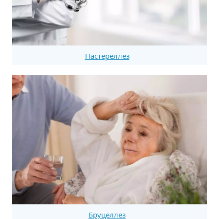
Пастереллез
Бруцеллез