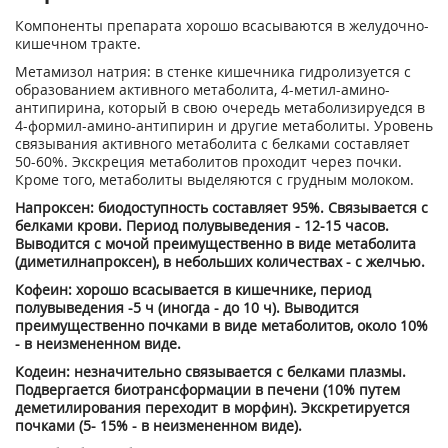
Компоненты препарата хорошо всасываются в желудочно-
кишечном тракте.
Метамизол натрия: в стенке кишечника гидролизуется с
образованием активного метаболита, 4-метил-амино-
антипирина, который в свою очередь метаболизируедся в
4-формил-амино-антипирин и другие метаболиты. Уровень
связывания активного метаболита с белками составляет
50-60%. Экскреция метаболитов проходит через почки.
Кроме того, метаболиты выделяются с грудным молоком.
Напроксен: биодоступность составляет 95%. Связывается с
белками крови. Период полувыведения - 12-15 часов.
Выводится с мочой преимущественно в виде метаболита
(диметилнапроксен), в небольших количествах - с желчью.
Кофеин: хорошо всасывается в кишечнике, период
полувыведения -5 ч (иногда - до 10 ч). Выводится
преимущественно почками в виде метаболитов, около 10%
- в неизмененном виде.
Кодеин: незначительно связывается с белками плазмы.
Подвергается биотрансформации в печени (10% путем
деметилирования переходит в морфин). Экскретируется
почками (5- 15% - в неизмененном виде).