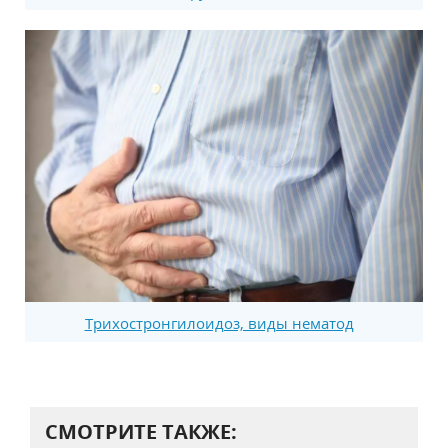
Трихостронгилоидоз, виды нематод
СМОТРИТЕ ТАКЖЕ: