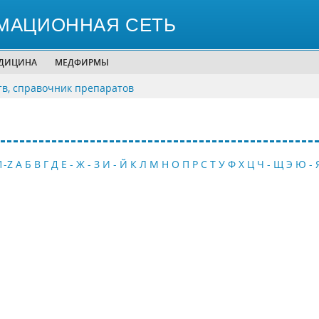
МАЦИОННАЯ СЕТЬ
ЕДИЦИНА
МЕДФИРМЫ
тв, справочник препаратов
1-Z
А
Б
В
Г
Д
Е - Ж - З
И - Й
К
Л
М
Н
О
П
Р
С
Т
У
Ф
Х
Ц
Ч - Щ
Э
Ю - 