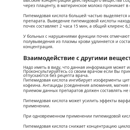
Высокие концентрации действующего вещества созда
через плаценту, в материнское молоко проникает в 
Пипемидовая кислота большей частью выделяется и
препарата. Выведение пипемидовой кислоты наход
почек составляет 2 часа 15 мин, а общий клиренс 6,
У больных с нарушениями функции почек отмечаютс
полувыведения из плазмы крови удлиняется и соста
концентрация.
Взаимодействие с другими вещес
Надо иметь в виду, что данная информация может 
Проконсультируйтесь со своим врачом если Вы прин
отпускаются без рецепта врача.
Пипемидовая кислота ингибирует изоферменты цит
кофеина. Антациды (соединения алюминия, магния 
приемом данных препаратов должен составлять не м
Пипемидовая кислота может усилить эффекты варф
применении.
При одновременном применении пипемидовой кисло
Пипемидовая кислота снижает концентрацию цикло