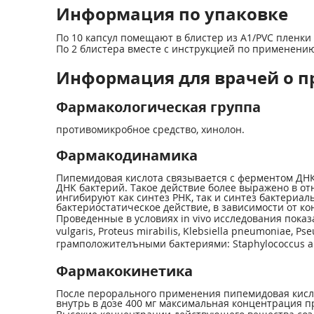
Информация по упаковке
По 10 капсул помещают в блистер из A1/PVC пленки 
По 2 блистера вместе с инструкцией по применени
Информация для врачей о п
Фармакологическая группа
противомикробное средство, хинолон.
Фармакодинамика
Пипемидовая кислота связывается с ферментом ДНК
ДНК бактерий. Такое действие более выражено в о
ингибируют как синтез РНК, так и синтез бактериа
бактериостатическое действие, в зависимости от к
Проведенные в условиях in vivo исследования пок
vulgaris, Proteus mirabilis, Klebsiella pneumoniae, P
грамположителъными бактериями: Staphylococcus a
Фармакокинетика
После перорального применения пипемидовая кислот
внутрь в дозе 400 мг максимальная концентрация пре