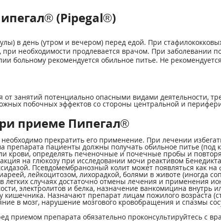
ипегал® (Pipegal®)
апсулы) в день (утром и вечером) перед едой. При стафилококк
 при необходимости продлевается врачом. При заболевании по
рапии больному рекомендуется обильное питье. Не рекомендуетс
я от занятий потенциально опасными видами деятельности, 
можных побочных эффектов со стороны центральной и перифер
ри приеме Пипегал®
 необходимо прекратить его применение. При лечении избегат
а препарата пациенты должны получать обильное питье (под 
ли крови, определять печеночные и почечные пробы и повтор
акция на глюкозу при исследовании мочи реактивом Бенедикта
идазой. Псевдомембранозный колит может появляться как на ф
иареей, лейкоцитозом, лихорадкой, болями в животе (иногда
 в легких случаях достаточно отмены лечения и применения ион
ости, электролитов и белка, назначение ванкомицина внутрь и
у кишечника. Назначают препарат лицам пожилого возраста (с
ние в мозг, нарушение мозгового кровобращения и спазмы сосу
ред приемом препарата обязательно проконсультируйтесь с вр