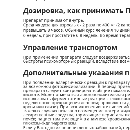
Дозировка, как принимать П
Препарат принимают внутрь.
Средняя доза для взрослых - 2 раза по 400 мг (2 к
превышать 8 часов. Обычный курс лечения 10 дней,
6 недель, при простатите 6-8 недель. Во время те
Управление транспортом
При применении препарата следует воздерживатьс
быстроты психомоторных реакций, вследствие воз
Дополнительные указания п
При появлении аллергических реакций к препарату
за возможной фотосенсибилизации. В период прием
препарата следует контролировать общие показате
кислоте. Может отмечаться ложноположительная ре
использовать ферментативные реакции с глюкозоокс
недели после прекращения лечения; проявляется д
крови или слизи). При возникновении этих явлений
тяжелых случаях показано возмещение потери жидк
лекарственные средства, тормозящие перистальтик
почек; пациентам, имеющим в анамнезе кровоизлия
глюкозы-6-дигидрогеназы.
Если у Вас одно из перечисленных заболеваний, пе