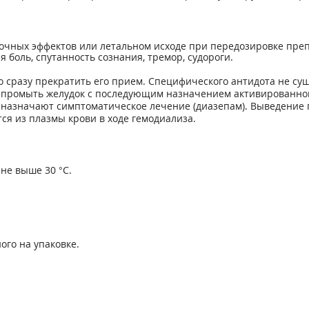
чных эффектов или летальном исходе при передозировке преп
 боль, спутанность сознания, тремор, судороги.
 сразу прекратить его прием. Специфического антидота не су
 промыть желудок с последующим назначением активированног
 назначают симптоматическое лечение (диазепам). Выведение
я из плазмы крови в ходе гемодиализа.
не выше 30 °С.
ого на упаковке.