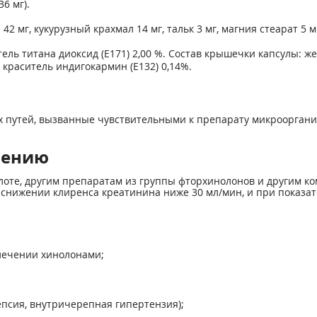
6 мг).
 мг, кукурузный крахмал 14 мг, тальк 3 мг, магния стеарат 5 м
тель титана диоксид (Е171) 2,00 %. Состав крышечки капсулы: же
, краситель индигокармин (Е132) 0,14%.
путей, вызванные чувствительными к препарату микроорганизм
нению
лоте, другим препаратам из группы фторхинолонов и другим к
снижении клиренса креатинина ниже 30 мл/мин, и при показате
лечении хинолонами;
псия, внутричерепная гипертензия);