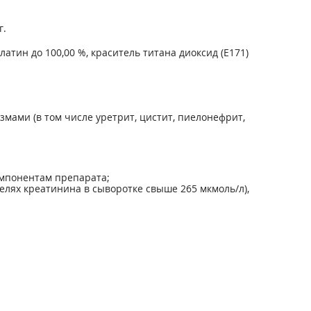
г.
латин до 100,00 %, краситель титана диоксид (Е171)
ами (в том числе уретрит, цистит, пиелонефрит,
омпонентам препарата;
лях креатинина в сыворотке свыше 265 мкмоль/л),