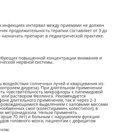
овых инфекциях интервал между приемами не должен
чек продолжительность терапии составляет от 3 до
я назначать препарат в педиатрической практике.
требующих повышенной концентрации внимания и
ической нервной системы.
ь воздействия солнечных лучей и кварцевания из-
контролем диуреза). При длительном применении
ять чувствительность микрофлоры к пипемидовой
 или раствором Феллинга. Рекомендуется
оне длительного применения, так и через 2-3
 сопровождающимися выделением с каловыми массами
ообменных смол (колестирамин, колестипол), в
ли метронидазола. Нельзя применять
тарше 70 лет) и больным с нарушением функции
дов головного мозга; пациентам с дефицитом
ачом.