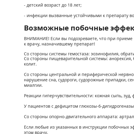
- детский возраст до 18 лет;
- инфекции вызванные устойчивыми к препарату во
Возможные побочные эффе
ВНИМАНИЕ! Если вы подозреваете, что при приеме 
к врачу, назначившему препарат!
Со стороны системы гемостаза: эозинофилия, обрат
Со стороны пищеварительной системы: анорексия, бо
колит.
Со стороны центральной и периферической нервной 
нарушение сна, судороги, судорожные припадки, с
миалгии.
Реакции гиперчувствительности: кожная сыпь, зуд,
У пациентов с дефицитом глюкозы-6-дигидрогеназ
Со стороны опорно-двигательного аппарата: артрал
Если любые из указанных в инструкции побочных э
этом врачу.