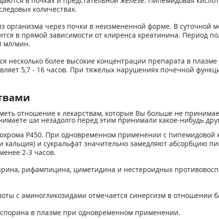
ются в почках и предстательной железе. Пипемидовая кислота
следовых количествах.
з организма через почки в неизмененной форме. В суточной мо
ится в прямой зависимости от клиренса креатинина. Период 
3 мл/мин.
я несколько более высокие концентрации препарата в плазме 
вляет 5,7 - 16 часов. При тяжелых нарушениях почечной функц
твами
иметь отношение к лекарствам, которые Вы больше не принима
имаете ши незадолго перед этим принимали какое-нибудь друго
охрома Р450. При одновременном применении с пипемидовой к
и кальция) и сукральфат значительно замедляют абсорбцию пи
енее 2-3 часов.
арина, рифампицина, циметидина и нестероидных противовос
ты с аминогликозидами отмечается синергизм в отношении б
спорина в плазме при одновременном применении.