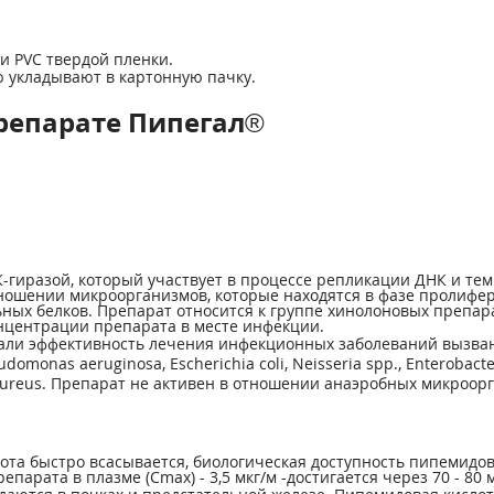
и PVC твердой пленки.
ю укладывают в картонную пачку.
репарате Пипегал®
-гиразой, который участвует в процессе репликации ДНК и т
тношении микроорганизмов, которые находятся в фазе пролиф
льных белков. Препарат относится к группе хинолоновых препа
онцентрации препарата в месте инфекции.
азали эффективность лечения инфекционных заболеваний вызва
seudomonas aeruginosa, Escherichia coli, Neisseria spp., Enterobac
ureus. Препарат не активен в отношении анаэробных микроор
а быстро всасывается, биологическая доступность пипемидово
парата в плазме (Сmax) - 3,5 мкг/м -достигается через 70 - 80 