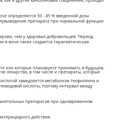
, как и другие хинолоновые соединения, проходит
че определяется 50 - 85 % введенной дозы
полувыведения препарата при нормальной функции
крови, чем у здоровых добровольцев. Период
ии в моче также создается терапевтическая
ете или которые планируете принимать в будущем.
е лекарство, в том числе и препараты, которые
ислотой замедляется метаболизм теофиллина и
пемидовой кислоты, поэтому интервал между
палительных препаратов при одновременном
актерицидного действия.