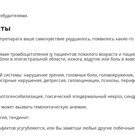
збудителями.
кты
препарата ваше самочувствие ухудшилось, появились какие-то 
имая тромбоцитопения (у пациентов пожилого возраста и паци
ли в эпигастральной области, изжога, вздутие или боль в жив
системы: нарушение зрения, головные боли, головокружение, с
енсорные нарушения, депрессия, галлюцинации, психозы, пери
 фотосенсибилизация, токсический эпидермальный некроз, син
ы может вызвать гемолитическую анемию.
гия, тендинит.
ффектов усугубляются, или Вы заметши любые другие побочные 