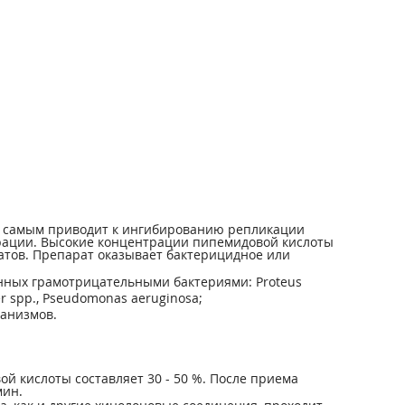
ем самым приводит к ингибированию репликации
ерации. Высокие концентрации пипемидовой кислоты
ратов. Препарат оказывает бактерицидное или
нных грамотрицательными бактериями: Proteus
ter spp., Pseudomonas aeruginosa;
ганизмов.
й кислоты составляет 30 - 50 %. После приема
мин.