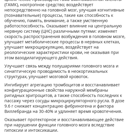
(ГАМК), ноотропное средство; воздействует
непосредственно на головной мозг, улучшая когнитивные
(познавательные) процессы, такие как способность к
обучению, память, внимание, а также умственную
работоспособность. Оказывает влияние на центральную
нервную систему (ЦНС) различными путями: изменяет
скорость распространения возбуждения в головном мозге,
улучшает метаболические процессы в нервных клетках,
улучшает микроциркуляцию, воздействует на
реологические характеристики крови, не оказывая при
этом вазодилатирующего действия.
Улучшает связь между полушариями головного мозга и
синаптическую проводимость в неокортикальных
структурах, улучшает мозговой кровоток.
Ингибирует агрегацию тромбоцитов и восстанавливает
конфигурационные свойства наружной мембраны
ригидных эритроцитов, а также способность последних к
пассажу через сосуды микроциркуляторного русла. В дозе
9.6 г снижает концентрацию фибриногена и фактора
Виллебранда на 30-40% и удлиняет время кровотечения.
Оказывает протекторное и восстанавливающее действие
при нарушении функции головного мозга вследствие
гипоксии и интоксикации.