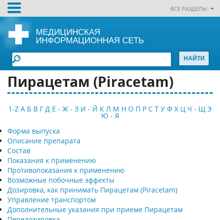
ВСЕ РАЗДЕЛЫ
МЕДИЦИНСКАЯ
ИНФОРМАЦИОННАЯ СЕТЬ
Пирацетам (Piracetam)
1-Z
А
Б
В
Г
Д
Е - Ж - З
И - Й
К
Л
М
Н
О
П
Р
С
Т
У
Ф
Х
Ц
Ч - Щ
Э
Ю - Я
Форма выпуска
Описание препарата
Состав
Показания к применению
Противопоказания к применению
Возможные побочные эффекты
Дозировка, как принимать Пирацетам (Piracetam)
Управление транспортом
Дополнительные указания при приеме Пирацетам
Передозировка