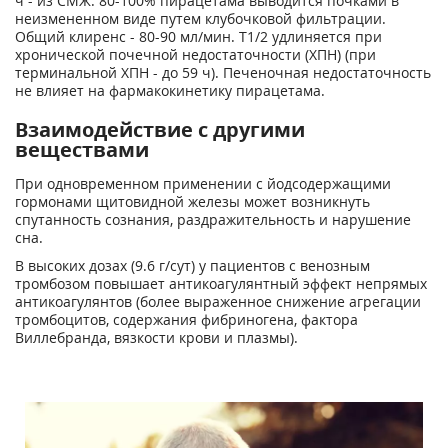
ч - из СМЖ. 80-100% пирацетама выводится почками в
неизмененном виде путем клубочковой фильтрации.
Общий клиренс - 80-90 мл/мин. Т
1/2
удлиняется при
хронической почечной недостаточности (ХПН) (при
терминальной ХПН - до 59 ч). Печеночная недостаточность
не влияет на фармакокинетику пирацетама.
Взаимодействие с другими
веществами
При одновременном применении с йодсодержащими
гормонами щитовидной железы может возникнуть
спутанность сознания, раздражительность и нарушение
сна.
В высоких дозах (9.6 г/сут) у пациентов с венозным
тромбозом повышает антикоагулянтный эффект непрямых
антикоагулянтов (более выраженное снижение агрегации
тромбоцитов, содержания фибриногена, фактора
Виллебранда, вязкости крови и плазмы).