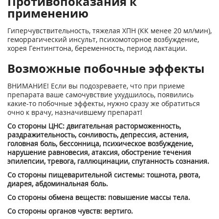
Противопоказания к
применению
Гиперчувствительность, тяжелая ХПН (КК менее 20 мл/мин),
геморрагический инсульт, психомоторное возбуждение,
хорея Гентингтона, беременность, период лактации.
Возможные побочные эффекты
ВНИМАНИЕ! Если вы подозреваете, что при приеме
препарата ваше самочувствие ухудшилось, появились
какие-то побочные эффекты, нужно сразу же обратиться
очно к врачу, назначившему препарат!
Со стороны ЦНС: двигательная расторможенность,
раздражительность, сонливость, депрессия, астения,
головная боль, бессонница, психическое возбуждение,
нарушение равновесия, атаксия, обострение течения
эпилепсии, тревога, галлюцинации, спутанность сознания.
Со стороны пищеварительной системы: тошнота, рвота,
диарея, абдоминальная боль.
Со стороны обмена веществ: повышение массы тела.
Со стороны органов чувств: вертиго.