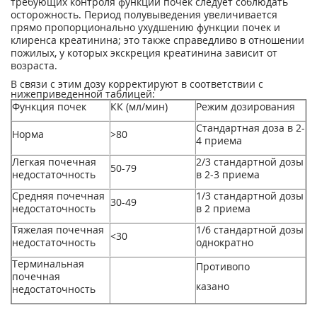
требующих контроля функции почек следует соблюдать
осторожность. Период полувыведения увеличивается
прямо пропорционально ухудшению функции почек и
клиренса креатинина; это также справедливо в отношении
пожилых, у которых экскреция креатинина зависит от
возраста.
В связи с этим дозу корректируют в соответствии с
нижеприведенной таблицей:
Функция почек
КК (мл/мин)
Режим дозирования
Стандартная доза в 2-
Норма
>80
4 приема
Легкая почечная
2/3 стандартной дозы
50-79
недостаточность
в 2-3 приема
Средняя почечная
1/3 стандартной дозы
30-49
недостаточность
в 2 приема
Тяжелая почечная
1/6 стандартной дозы
<30
недостаточность
однократно
Терминальная
Противопо
почечная
казано
недостаточность