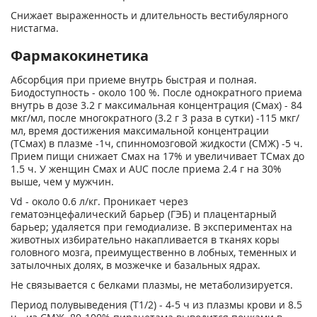
Снижает выраженность и длительность вестибулярного
нистагма.
Фармакокинетика
Абсорбция при приеме внутрь быстрая и полная.
Биодоступность - около 100 %. После однократного приема
внутрь в дозе 3.2 г максимальная концентрация (С
мах
) - 84
мкг/мл, после многократного (3.2 г 3 раза в сутки) -115 мкг/
мл, время достижения максимальной концентрации
(ТС
мах
) в плазме -1ч, спинномозговой жидкости (СМЖ) -5 ч.
Прием пищи снижает Смах на 17% и увеличивает ТС
мах
до
1.5 ч. У женщин С
мах
и AUC после приема 2.4 г на 30%
выше, чем у мужчин.
Vd - около 0.6 л/кг. Проникает через
гематоэнцефалический барьер (ГЭБ) и плацентарный
барьер; удаляется при гемодиализе. В экспериментах на
животных избирательно накапливается в тканях коры
головного мозга, преимущественно в лобных, теменных и
затылочных долях, в мозжечке и базальных ядрах.
Не связывается с белками плазмы, не метаболизируется.
Период полувыведения (Т
1/2
) - 4-5 ч из плазмы крови и 8.5