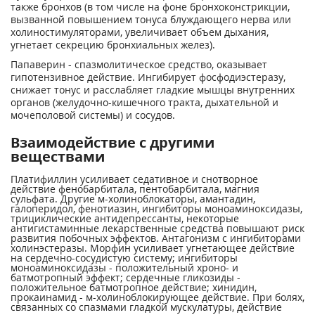
также бронхов (в том числе на фоне бронхоконстрикции,
вызванной повышением тонуса блуждающего нерва или
холиностимуляторами, увеличивает объем дыхания,
угнетает секрецию бронхиальных желез).
Папаверин - спазмолитическое средство, оказывает
гипотензивное действие. Ингибирует фосфодиэстеразу,
снижает тонус и расслабляет гладкие мышцы внутренних
органов (желудочно-кишечного тракта, дыхательной и
мочеполовой системы) и сосудов.
Взаимодействие с другими
веществами
Платифиллин усиливает седативное и снотворное
действие фенобарбитала, пентобарбитала, магния
сульфата. Другие м-холиноблокаторы, амантадин,
галоперидол, фенотиазин, ингибиторы моноаминоксидазы,
трициклические антидепрессанты, некоторые
антигистаминные лекарственные средства повышают риск
развития побочных эффектов. Антагонизм с ингибиторами
холинэстеразы. Морфин усиливает угнетающее действие
на сердечно-сосудистую систему; ингибиторы
моноаминоксидазы - положительный хроно- и
батмотропный эффект; сердечные гликозиды -
положительное батмотропное действие; хинидин,
прокаинамид - м-холиноблокирующее действие. При болях,
связанных со спазмами гладкой мускулатуры, действие