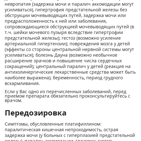
невропатия (задержка мочи и паралич аккомодации могут
усиливаться), гипертрофия предстательной железы без
обструкции мочевыводящих путей, задержка мочи или
предрасположенность к ней или заболевания,
сопровождающиеся обструкцией мочевыводящих путей (в
т.ч. шейки мочевого пузыря вследствие гипертрофии
предстательной железы); гестоз (возможно усиление
артериальной гипертензии); повреждения мозга у детей
(эффекты со стороны центральной нервной системы могут
усиливаться); болезнь Дауна (возможно необычное
расширение зрачков и повышение числа сердечных
сокращений); центральный паралич у детей (реакция на
антихолинергические лекарственные средства может быть
наиболее выражена); беременность, период грудного
вскармливания.
Если у Вас одно из перечисленных заболеваний, перед
приемом препарата обязательно проконсультируйтесь с
врачом.
Передозировка
Симптомы, обусловленные платифиллином:
паралитическая кишечная непроходимость, острая
задержка мочи (у больных с гиперплазией предстательной
железы), паралич аккомодации, глаукома; сухость