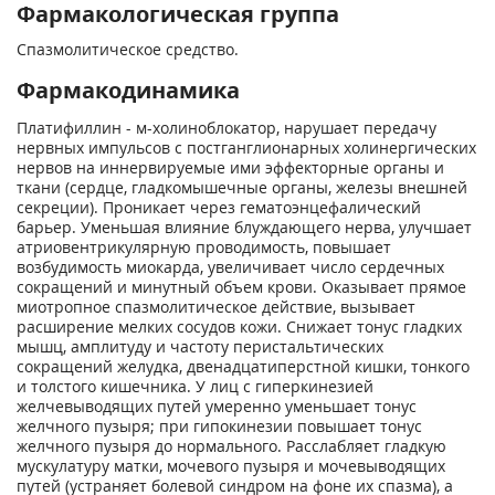
Фармакологическая группа
Спазмолитическое средство.
Фармакодинамика
Платифиллин - м-холиноблокатор, нарушает передачу
нервных импульсов с постганглионарных холинергических
нервов на иннервируемые ими эффекторные органы и
ткани (сердце, гладкомышечные органы, железы внешней
секреции). Проникает через гематоэнцефалический
барьер. Уменьшая влияние блуждающего нерва, улучшает
атриовентрикулярную проводимость, повышает
возбудимость миокарда, увеличивает число сердечных
сокращений и минутный объем крови. Оказывает прямое
миотропное спазмолитическое действие, вызывает
расширение мелких сосудов кожи. Снижает тонус гладких
мышц, амплитуду и частоту перистальтических
сокращений желудка, двенадцатиперстной кишки, тонкого
и толстого кишечника. У лиц с гиперкинезией
желчевыводящих путей умеренно уменьшает тонус
желчного пузыря; при гипокинезии повышает тонус
желчного пузыря до нормального. Расслабляет гладкую
мускулатуру матки, мочевого пузыря и мочевыводящих
путей (устраняет болевой синдром на фоне их спазма), а