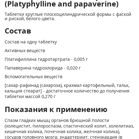
(Platyphylline and papaverine)
Таблетки круглые плоскоцилиндрической формы с фаской
и риской, белого цвета.
Состав
Состав на одну таблетку
Активных веществ
Платифиллина гидротартрата - 0,005 г
Папаверина гидрохлорида - 0,020 г
Вспомогательных веществ
[сахар-рафинад (сахароза), крахмал картофельный, тальк,
кальция стеарат] - достаточное количество до получения
таблетки массой 0,270 г
Показания к применению
Спазм гладких мышц органов брюшной полости
(холецистит, пилороспазм, спастический колит, холелитиаз,
кишечная колика, почечная колика, желчная колика),
сосудов головного мозга; эндартериит; стенокардия (в