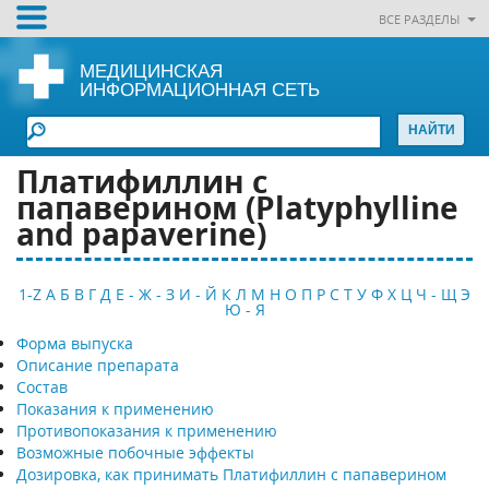
ВСЕ РАЗДЕЛЫ
МЕДИЦИНСКАЯ
ИНФОРМАЦИОННАЯ СЕТЬ
Платифиллин с
папаверином (Platyphylline
and papaverine)
1-Z
А
Б
В
Г
Д
Е - Ж - З
И - Й
К
Л
М
Н
О
П
Р
С
Т
У
Ф
Х
Ц
Ч - Щ
Э
Ю - Я
Форма выпуска
Описание препарата
Состав
Показания к применению
Противопоказания к применению
Возможные побочные эффекты
Дозировка, как принимать Платифиллин с папаверином