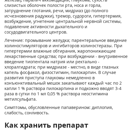
слизистых оболочек полости рта, носа и горла,
затруднение глотания, речи, мидриаз (до полного
исчезновения радужки), тремор, судороги, гипертермия,
возбуждение, угнетение центральной нервной системы,
подавление активности дыхательного и
сосудодвигательного центров.
Лечение: промывание желудка; парентеральное введение
холиностимуляторов и ингибиторов холинэстеразы. При
гипертермии влажные обтирания, жаропонижающие
лекарственные средства; при возбуждении - внутривенное
введение тиопентала натрия или ректально -
хлоралгидрата; при мидриазе - местно, в виде глазных
капель фосфакол, физостигмин, пилокарпин. В случае
развития приступа глаукомы немедленно в
конъюнктивальный мешок закапывают каждый час по 2
капли 1 % раствора пилокарпина и подкожно вводят 3-4
раза в сутки по 1 мл 0,05 % раствора неостигмина
метилсульфата.
Симптомы, обусловленные папаверином: диплопия,
слабость, сонливость.
Как хранить препарат