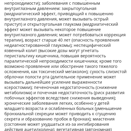
непроходимости); заболевания с повышенным
внутриглазным давлением: закрытоугольная
(мидриатический эффект, приводящий к повышению
внутриглазного давления, может вызывать острый
приступ) и открытоугольная глаукома (мидриатический
эффект может вызывать некоторое повышение
внутриглазного давления; может потребоваться коррекция
терапии), возраст старше 40 лет (опасность проявления
недиагностированной глаукомы); неспецифический
язвенный колит (высокие дозы могут угнетать
перистальтику кишечника, повышая вероятность
паралитической непроходимости кишечника; кроме того
возможно проявление или обострение такого тяжелого
осложнения, как токсический мегаколон); сухость слизистой
обрлочки полости рта (длительное применение может
вызывать дальнейшее усиление выраженности
ксеростомии); печеночная недостаточность (снижение
метаболизма) и почечная недостаточность (риск развития
побочных эффектов вследствие снижения выведения);
хронические заболевания легких, особенно у детей
младшего возраста и ослабленных больных (уменьшение
бронхиальной секреции может приводить к сгущению
секрета и образованию пробок в бронхах); миастения
(состояние может ухудшаться из-за ингибирования
действия ацетилхолина); вегетативная (автономная)