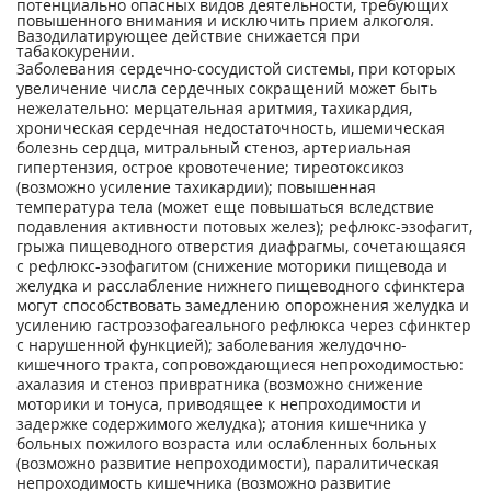
потенциально опасных видов деятельности, требующих
повышенного внимания и исключить прием алкоголя.
Вазодилатирующее действие снижается при
табакокурении.
Заболевания сердечно-сосудистой системы, при которых
увеличение числа сердечных сокращений может быть
нежелательно: мерцательная аритмия, тахикардия,
хроническая сердечная недостаточность, ишемическая
болезнь сердца, митральный стеноз, артериальная
гипертензия, острое кровотечение; тиреотоксикоз
(возможно усиление тахикардии); повышенная
температура тела (может еще повышаться вследствие
подавления активности потовых желез); рефлюкс-эзофагит,
грыжа пищеводного отверстия диафрагмы, сочетающаяся
с рефлюкс-эзофагитом (снижение моторики пищевода и
желудка и расслабление нижнего пищеводного сфинктера
могут способствовать замедлению опорожнения желудка и
усилению гастроэзофагеального рефлюкса через сфинктер
с нарушенной функцией); заболевания желудочно-
кишечного тракта, сопровождающиеся непроходимостью:
ахалазия и стеноз привратника (возможно снижение
моторики и тонуса, приводящее к непроходимости и
задержке содержимого желудка); атония кишечника у
больных пожилого возраста или ослабленных больных
(возможно развитие непроходимости), паралитическая
непроходимость кишечника (возможно развитие