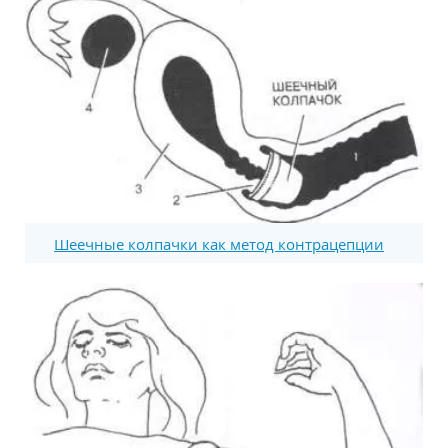
Шеечные колпачки как метод контрацепции