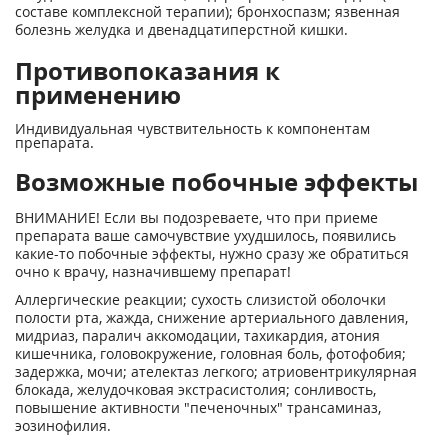
составе комплексной терапии); бронхоспазм; язвенная
болезнь желудка и двенадцатиперстной кишки.
Противопоказания к
применению
Индивидуальная чувствительность к компонентам
препарата.
Возможные побочные эффекты
ВНИМАНИЕ! Если вы подозреваете, что при приеме
препарата ваше самочувствие ухудшилось, появились
какие-то побочные эффекты, нужно сразу же обратиться
очно к врачу, назначившему препарат!
Аллергические реакции; сухость слизистой оболочки
полости рта, жажда, снижение артериального давления,
мидриаз, паралич аккомодации, тахикардия, атония
кишечника, головокружение, головная боль, фотофобия;
задержка, мочи; ателектаз легкого; атриовентрикулярная
блокада, желудочковая экстрасистолия; сонливость,
повышение активности "печеночных" трансаминаз,
эозинофилия.