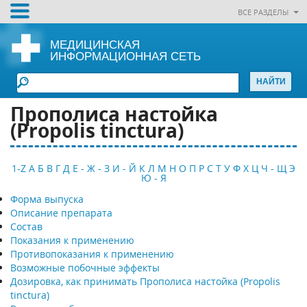
ВСЕ РАЗДЕЛЫ
МЕДИЦИНСКАЯ
ИНФОРМАЦИОННАЯ СЕТЬ
Прополиса настойка
(Propolis tinctura)
1-Z
А
Б
В
Г
Д
Е - Ж - З
И - Й
К
Л
М
Н
О
П
Р
С
Т
У
Ф
Х
Ц
Ч - Щ
Э
Ю - Я
Форма выпуска
Описание препарата
Состав
Показания к применению
Противопоказания к применению
Возможные побочные эффекты
Дозировка, как принимать Прополиса настойка (Propolis
tinctura)