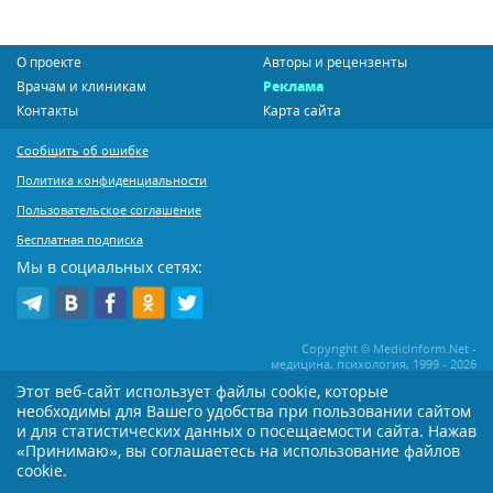
О проекте
Авторы и рецензенты
Врачам и клиникам
Реклама
Контакты
Карта сайта
Сообщить об ошибке
Политика конфиденциальности
Пользовательское соглашение
Бесплатная подписка
Мы в социальных сетях:
Copyright © MedicInform.Net -
медицина, психология, 1999 - 2026
Этот веб-сайт использует файлы cookie, которые
необходимы для Вашего удобства при пользовании сайтом
Копирование или иное распространение статей нашего сайта строго
воспрещается. Копирование раздела "Новости" допускается при наличии
и для статистических данных о посещаемости сайта. Нажав
активной открытой для поисковиков ссылки на MedicInform.Net
«Принимаю», вы соглашаетесь на использование файлов
Материалы на сайте представлены в справочных целях. Редакция не всегда
cookie.
разделяет мнение авторов опубликованных материалов. Перед