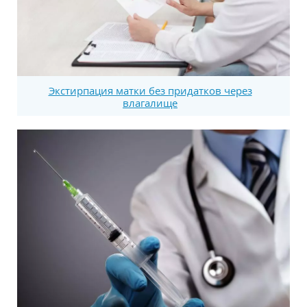
Экстирпация матки без придатков через
влагалище