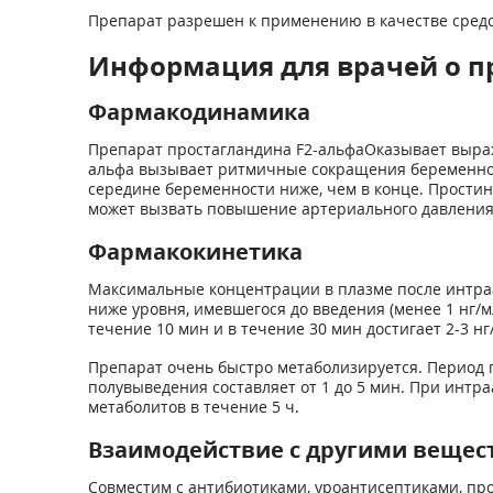
Препарат разрешен к применению в качестве средс
Информация для врачей о п
Фармакодинамика
Препарат простагландина F2-альфаОказывает выра
альфа вызывает ритмичные сокращения беременной 
середине беременности ниже, чем в конце. Простин
может вызвать повышение артериального давления в
Фармакокинетика
Максимальные концентрации в плазме после интраа
ниже уровня, имевшегося до введения (менее 1 нг/
течение 10 мин и в течение 30 мин достигает 2-3 н
Препарат очень быстро метаболизируется. Период 
полувыведения составляет от 1 до 5 мин. При интр
метаболитов в течение 5 ч.
Взаимодействие с другими вещес
Совместим с антибиотиками, уроантисептиками, пр