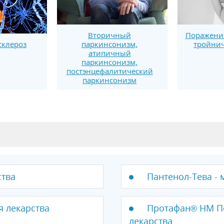
Вторичный
Поражения
паркинсонизм,
тройнич
склероз
атипичный
паркинсонизм,
постэнцефалитический
паркинсонизм
ства
Пантенол-Тева - 
я лекарства
Протафан® HM Пе
лекарства