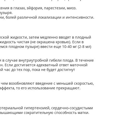
ения в глазах, эйфория, парестезии, миоз.
пузыря.
ии, болей различной локализации и интенсивности.
ской жидкости, затем медленно вводят в плодный
жидкость чистая (не окрашена кровью). Если в
ся плодном пузыре) ввести еще 10-40 мг (2-8 мл)
и в случае внутриутробной гибели плода. В течение
н. Если достигается адекватный ответ маточной
 час до тех пор, пока не будет достигнут
е чем возобновляют введение с меньшей скоростью,
эффекта, то его использование прекращают.
артериальной гипертензией, сердечно-сосудистыми
овышающими сократительную способность матки.