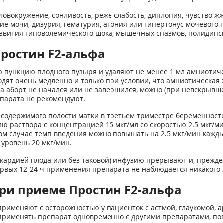
ловокружение, сонливость, реже слабость, диплопия, чувство жж
 мочи, дизурия, гематурия, атония или гипертонус мочевого 
азвития гиповолемического шока, мышечных спазмов, полидипс
ростин F2-альфа
 пункцию плодного пузыря и удаляют не менее 1 мл амниотиче
водят очень медленно и только при условии, что амниотическая 
а аборт не начался или не завершился, можно (при невскрывшем
епарата не рекомендуют.
я содержимого полости матки в третьем триместре беременност
 раствора с концентрацией 15 мкг/мл со скоростью 2.5 мкг/ми
ом случае темп введения можно повышать на 2.5 мкг/мин каждый
уровень 20 мкг/мин.
икардией плода или без таковой) инфузию прерывают и, прежд
рвых 12-24 ч применения препарата не наблюдается никакого 
ри приеме Простин F2-альфа
рименяют с осторожностью у пациенток с астмой, глаукомой, 
 применять препарат одновременно с другими препаратами, п