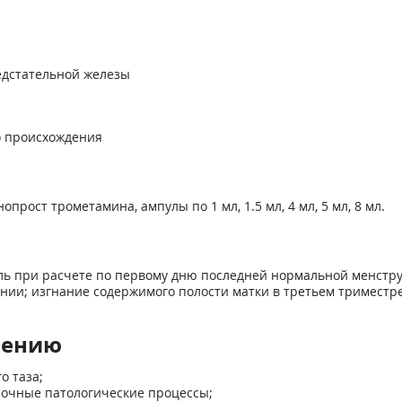
едстательной железы
о происхождения
опрост трометамина, ампулы по 1 мл, 1.5 мл, 4 мл, 5 мл, 8 мл.
ель при расчете по первому дню последней нормальной менст
нии; изгнание содержимого полости матки в третьем триместр
нению
о таза;
ночные патологические процессы;