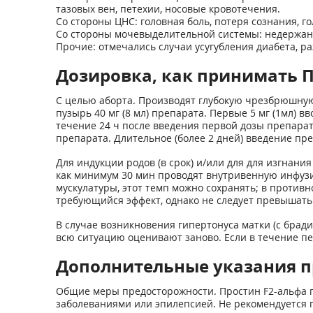
тазовых вен, петехии, носовые кровотечения.
Со стороны ЦНС: головная боль, потеря сознания, го
Со стороны мочевыделительной системы: недержание
Прочие: отмечались случаи усугубления диабета, р
Дозировка, как принимать П
С целью аборта. Производят глубокую чрезбрюшную
пузырь 40 мг (8 мл) препарата. Первые 5 мг (1мл) в
течение 24 ч после введения первой дозы препарат
препарата. Длительное (более 2 дней) введение пр
Для индукции родов (в срок) и/или для для изгнани
как минимум 30 мин проводят внутривенную инфузию
мускулатуры, этот темп можно сохранять; в противн
требующийся эффект, однако не следует превышать 
В случае возникновения гипертонуса матки (с брад
всю ситуацию оценивают заново. Если в течение пе
Дополнительные указания п
Общие меры предосторожности. Простин F2-альфа п
заболеваниями или эпилепсией. Не рекомендуется