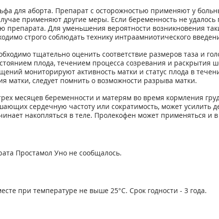
фа для аборта. Препарат с осторожностью применяют у больн
случае применяют другие меры. Если беременность не удалось
ью препарата. Для уменьшения вероятности возникновения таки
ходимо строго соблюдать технику интраамниотического введен
бходимо тщательно оценить соответствие размеров таза и гол
стоянием плода, течением процесса созревания и раскрытия ш
щений мониторируют активность матки и статус плода в течени
 матки, следует помнить о возможности разрыва матки.
 трех месяцев беременности и матерям во время кормления г
ньшающих сердечную частоту или сократимость, может усилить 
ает накопляться в теле. Пролекофен может применяться и в э
рата Простамол Уно не сообщалось.
сте при температуре не выше 25°С. Срок годности - 3 года.