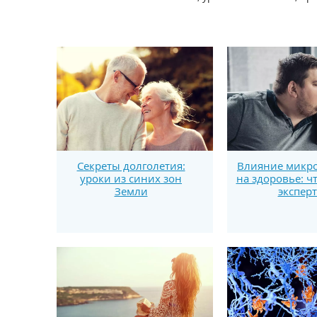
Секреты долголетия:
Влияние микро
уроки из синих зон
на здоровье: ч
Земли
экспер