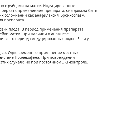
ых с рубцами на матке. Индуцированные
 прервать применением препарата, она должна быть
х осложнений как анафилаксия, бронхоспазм,
ия препарата.
овки плода. В период применения препарата
ейки матки. При наличии в анамнезе
и всего периода индуцированных родов. Если у
рудью. Одновременное применение местных
действие Пролекофена. При повреждении
тих случаях, но при постоянном ЭКГ-контроле.