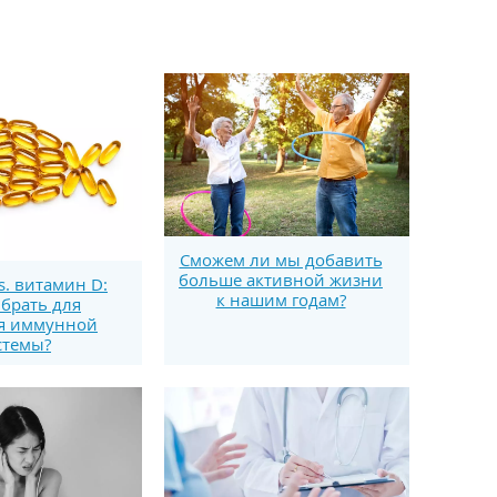
Сможем ли мы добавить
больше активной жизни
s. витамин D:
к нашим годам?
брать для
я иммунной
стемы?