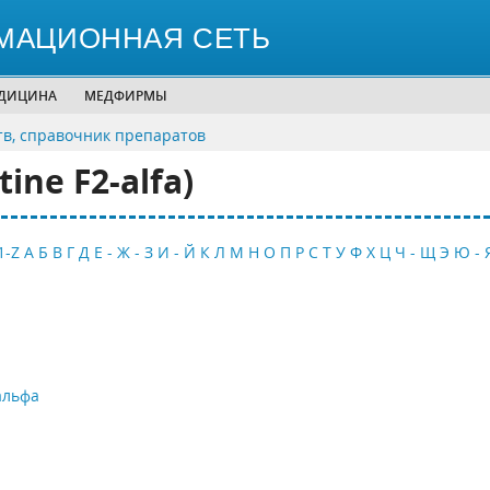
МАЦИОННАЯ СЕТЬ
ЕДИЦИНА
МЕДФИРМЫ
тв, справочник препаратов
ine F2-alfa)
1-Z
А
Б
В
Г
Д
Е - Ж - З
И - Й
К
Л
М
Н
О
П
Р
С
Т
У
Ф
Х
Ц
Ч - Щ
Э
Ю - 
альфа