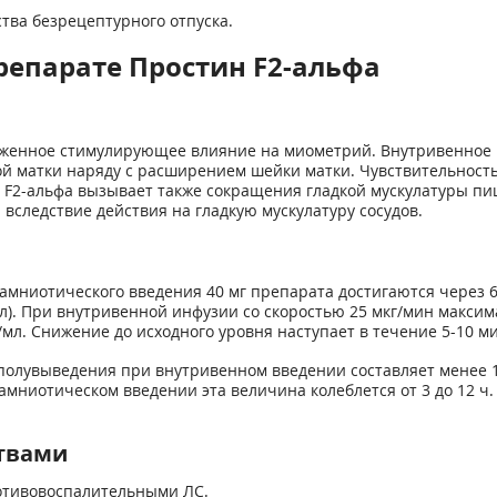
тва безрецептурного отпуска.
репарате Простин F2-альфа
женное стимулирующее влияние на миометрий. Внутривенное 
матки наряду с расширением шейки матки. Чувствительность 
 F2-альфа вызывает также сокращения гладкой мускулатуры пи
следствие действия на гладкую мускулатуру сосудов.
мниотического введения 40 мг препарата достигаются через 6-
мл). При внутривенной инфузии со скоростью 25 мкг/мин макс
г/мл. Снижение до исходного уровня наступает в течение 5-10 
полувыведения при внутривенном введении составляет менее 
аамниотическом введении эта величина колеблется от 3 до 12 ч
твами
отивовоспалительными ЛС.