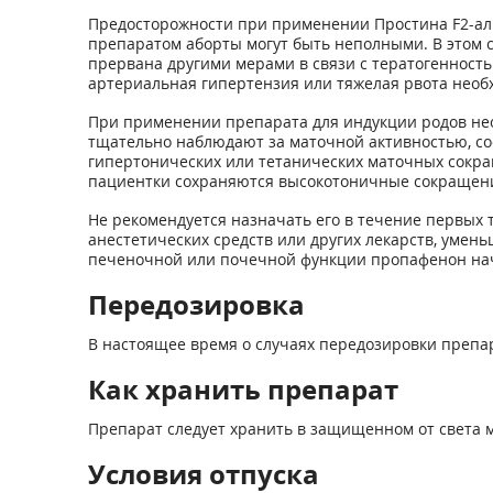
Предосторожности при применении Простина F2-аль
препаратом аборты могут быть неполными. В этом 
прервана другими мерами в связи с тератогенност
артериальная гипертензия или тяжелая рвота необ
При применении препарата для индукции родов нео
тщательно наблюдают за маточной активностью, со
гипертонических или тетанических маточных сокра
пациентки сохраняются высокотоничные сокращения
Не рекомендуется назначать его в течение первых
анестетических средств или других лекарств, уме
печеночной или почечной функции пропафенон начин
Передозировка
В настоящее время о случаях передозировки препа
Как хранить препарат
Препарат следует хранить в защищенном от света ме
Условия отпуска