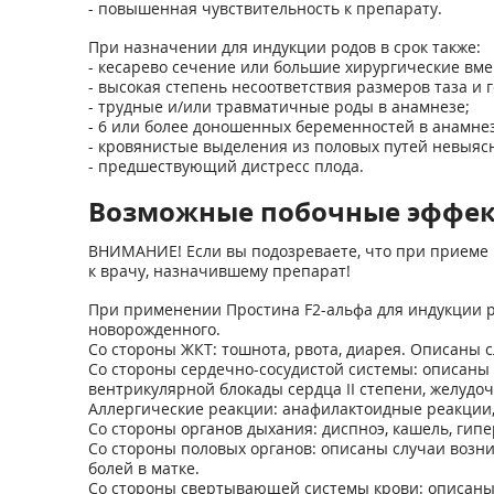
- повышенная чувствительность к препарату.
При назначении для индукции родов в срок также:
- кесарево сечение или большие хирургические вме
- высокая степень несоответствия размеров таза и г
- трудные и/или травматичные роды в анамнезе;
- 6 или более доношенных беременностей в анамнез
- кровянистые выделения из половых путей невыяс
- предшествующий дистресс плода.
Возможные побочные эффе
ВНИМАНИЕ! Если вы подозреваете, что при приеме 
к врачу, назначившему препарат!
При применении Простина F2-альфа для индукции ро
новорожденного.
Со стороны ЖКТ: тошнота, рвота, диарея. Описаны с
Со стороны сердечно-сосудистой системы: описаны 
вентрикулярной блокады сердца II степени, желудо
Аллергические реакции: анафилактоидные реакции, 
Со стороны органов дыхания: диспноэ, кашель, гип
Со стороны половых органов: описаны случаи возн
болей в матке.
Со стороны свертывающей системы крови: описаны 