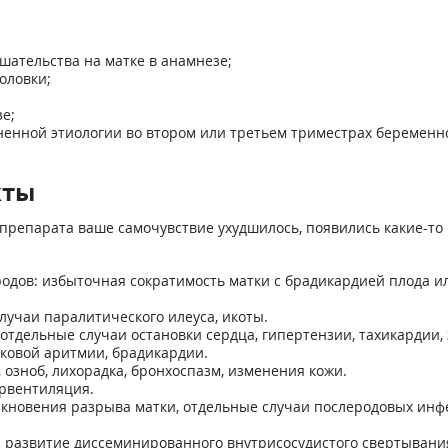
шательства на матке в анамнезе;
оловки;
е;
ненной этиологии во втором или третьем триместрах беременн
кты
препарата ваше самочувствие ухудшилось, появились какие-то 
дов: избыточная сократимость матки с брадикардией плода или
лучаи паралитического илеуса, икоты.
отдельные случаи остановки сердца, гипертензии, тахикардии,
чковой аритмии, брадикардии.
озноб, лихорадка, бронхоспазм, изменения кожи.
ервентиляция.
икновения разрыва матки, отдельные случаи послеродовых инф
развитие диссеминированного внутрисосудистого свертывания