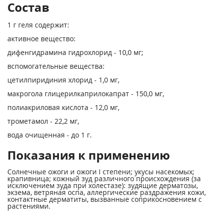
Состав
1 г геля содержит:
активное вещество:
дифенгидрамина гидрохлорид - 10,0 мг;
вспомогательные вещества:
цетилпиридиния хлорид - 1,0 мг,
макрогола глицерилкаприлокапрат - 150,0 мг,
полиакриловая кислота - 12,0 мг,
трометамол - 22,2 мг,
вода очищенная - до 1 г.
Показания к применению
Солнечные ожоги и ожоги I степени; укусы насекомых;
крапивница; кожный зуд различного происхождения (за
исключением зуда при холестазе): зудящие дерматозы,
экзема, ветряная оспа, аллергические раздражения кожи,
контактные дерматиты, вызванные соприкосновением с
растениями.