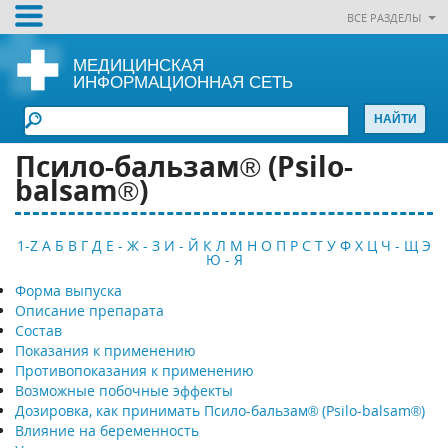
ВСЕ РАЗДЕЛЫ
МЕДИЦИНСКАЯ
ИНФОРМАЦИОННАЯ СЕТЬ
Псило-бальзам® (Psilo-
balsam®)
1-Z
А
Б
В
Г
Д
Е - Ж - З
И - Й
К
Л
М
Н
О
П
Р
С
Т
У
Ф
Х
Ц
Ч - Щ
Э
Ю - Я
Форма выпуска
Описание препарата
Состав
Показания к применению
Противопоказания к применению
Возможные побочные эффекты
Дозировка, как принимать Псило-бальзам® (Psilo-balsam®)
Влияние на беременность