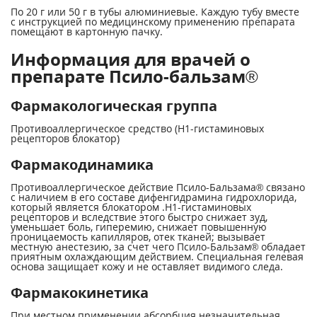
По 20 г или 50 г в тубы алюминиевые. Каждую тубу вместе
с инструкцией по медицинскому применению препарата
помещают в картонную пачку.
Информация для врачей о
препарате Псило-бальзам®
Фармакологическая группа
Противоаллергическое средство (Н1-гистаминовых
рецепторов блокатор)
Фармакодинамика
Противоаллергическое действие Псило-Бальзама® связано
с наличием в его составе дифенгидрамина гидрохлорида,
который является блокатором .Н1-гистаминовых
рецепторов и вследствие этого быстро снижает зуд,
уменьшает боль, гиперемию, снижает повышенную
проницаемость капилляров, отек тканей; вызывает
местную анестезию, за счет чего Псило-Бальзам® обладает
приятным охлаждающим действием. Специальная гелевая
основа защищает кожу и не оставляет видимого следа.
Фармакокинетика
При местном применении абсорбция незначительная,