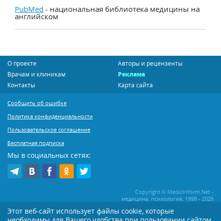
PubMed
- национальная библиотека медицины на
английском
О проекте
Авторы и рецензенты
Врачам и клиникам
Реклама
Контакты
Карта сайта
Сообщить об ошибке
Политика конфиденциальности
Пользовательское соглашение
Бесплатная подписка
Мы в социальных сетях:
Copyright © MedicInform.Net -
медицина, психология, 1999 - 2026
Этот веб-сайт использует файлы cookie, которые
необходимы для Вашего удобства при пользовании сайтом
Копирование или иное распространение статей нашего сайта строго