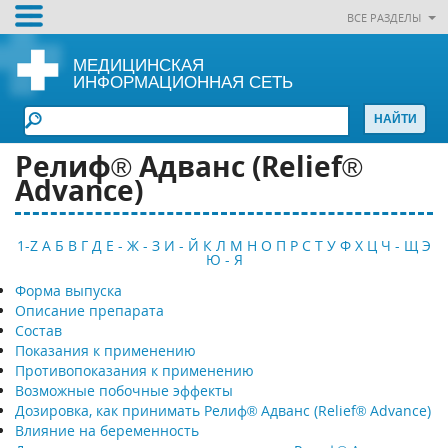
ВСЕ РАЗДЕЛЫ
МЕДИЦИНСКАЯ
ИНФОРМАЦИОННАЯ СЕТЬ
Релиф® Адванс (Relief®
Advance)
1-Z
А
Б
В
Г
Д
Е - Ж - З
И - Й
К
Л
М
Н
О
П
Р
С
Т
У
Ф
Х
Ц
Ч - Щ
Э
Ю - Я
Форма выпуска
Описание препарата
Состав
Показания к применению
Противопоказания к применению
Возможные побочные эффекты
Дозировка, как принимать Релиф® Адванс (Relief® Advance)
Влияние на беременность