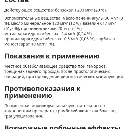
Действующее вещество: бензокаин 200 мг/г (20 %).
Вспомогательные вещества: масло печени акулы 30 мг/г (3
%), масло минеральное 120 мг/г (12 %), вазелин 617 мг/г
(61,7 %), пропиленгликоль 20 мг/г (2 %),
метилпарагидроксибензоат 2,4 мг/г (0,24 %),
пропилпарагидроксибензоат 0,6 мг/г (0,06 %), сорбитан
моностеарат 10 мг/г(1 %).
Показания к применению
Местное обезболивающее средство при геморрое,
трещинах заднего прохода, после проктологических
операций, при проведении диагностических манипуляций.
Противопоказания к
применению
Повышенная индивидуальная чувствительность к
компонентам препарата, тромбоэмболическая болезнь,
гранулоцитопения.
Возможные побочные эффекты