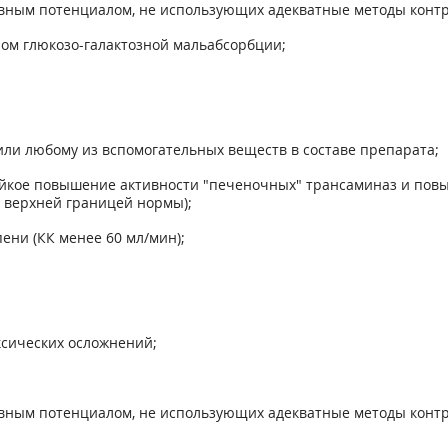
вным потенциалом, не использующих адекватные методы конт
ром глюкозо-галактозной мальабсорбции;
или любому из вспомогательных веществ в составе препарата;
тойкое повышение активности "печеночных" трансаминаз и пов
с верхней границей нормы);
ени (КК менее 60 мл/мин);
сических осложнений;
вным потенциалом, не использующих адекватные методы конт