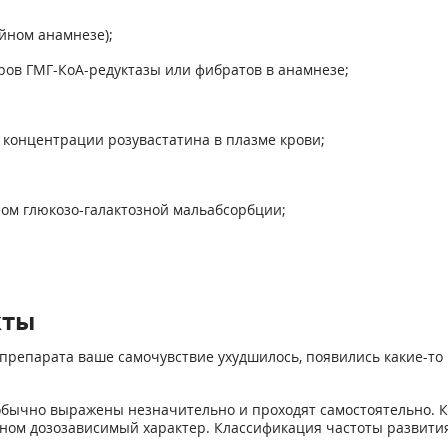
йном анамнезе);
ров ГМГ-КоА-редуктазы или фибратов в анамнезе;
 концентрации розувастатина в плазме крови;
ром глюкозо-галактозной мальабсорбции;
кты
препарата ваше самочувствие ухудшилось, появились какие-то 
бычно выражены незначительно и проходят самостоятельно. К
овном дозозависимый характер. Классификация частоты развит