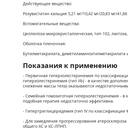
Действующее вещество:
Розувастатин кальция 5,21 мг/10,42 мг/20,83 мг/41,66
Вспомогательные вещества:
Целлюлоза микрокристаллическая, тип 102, лактоза,
Оболочка пленочная:
Бутилметакрилата, диметиламиноэтилметакрилата и м
Показания к применению
- Первичная гиперхолестеринемия по классификаци
гиперхолестеринемия (тип IIb) - в качестве дополн
снижение массы тела) оказываются недостаточными
- Семейная гомозиготная гиперхолестеринемия - в 
подобная терапия недостаточно эффективна.
- Гипертриглицеридемия (тип IV по классификации Ф
- Для замедления прогрессирования атеросклероза 
общего ХС и ХС-ЛПНП.