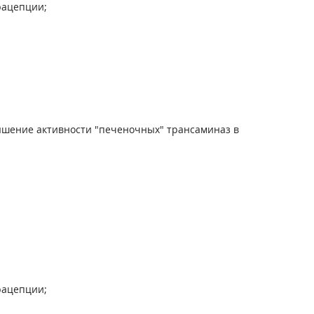
рацепции;
ышение активности "печеночных" трансаминаз в
рацепции;