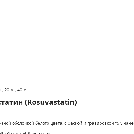
 20 мг, 40 мг.
атин (Rosuvastatin)
ной оболочкой белого цвета, с фаской и гравировкой "5", нане
й оболочкой белого цвета.