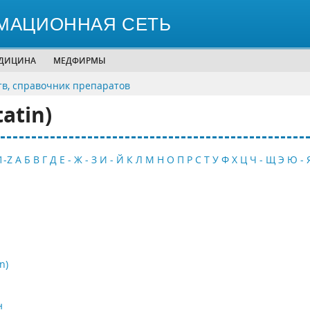
МАЦИОННАЯ СЕТЬ
ЕДИЦИНА
МЕДФИРМЫ
тв, справочник препаратов
atin)
1-Z
А
Б
В
Г
Д
Е - Ж - З
И - Й
К
Л
М
Н
О
П
Р
С
Т
У
Ф
Х
Ц
Ч - Щ
Э
Ю - 
n)
н