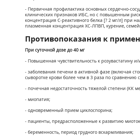
- Первичная профилактика основных сердечно-сосуд
клинических признаков ИБС, но с повышенным риск
концентрация С-реактивного белка [? 2 мг/л] при н
плазменная концентрация ХС-ЛПВП, курение, семей
Противопоказания к приме
При суточной дозе до 40 мг
- Повышенная чувствительность к розувастатину и/
- заболевания печени в активной фазе (включая с
сыворотке крови более чем в 3 раза по сравнению 
- почечная недостаточность тяжелой степени (КК ме
- миопатия;
- одновременный прием циклоспорина;
- пациенты, предрасположенные к развитию миоток
- беременность, период грудного вскармливания;