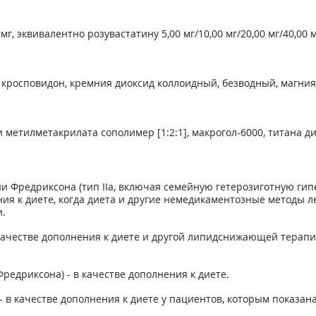
 мг, эквивалентно розувастатину 5,00 мг/10,00 мг/20,00 мг/40,00 м
 кросповидон, кремния диоксид коллоидный, безводный, магния
етилметакрилата сополимер [1:2:1], макрогол-6000, титана дио
и Фредриксона (тип IIа, включая семейную гетерозиготную г
ения к диете, когда диета и другие немедикаментозные методы
.
качестве дополнения к диете и другой липидснижающей терапии
редриксона) - в качестве дополнения к диете.
- в качестве дополнения к диете у пациентов, которым показа