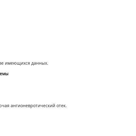
ове имеющихся данных.
темы
ючая ангионевротический отек.