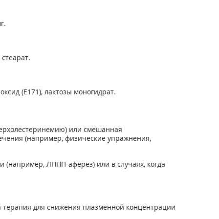
г.
 стеарат.
ксид (Е171), лактозы моногидрат.
иперхолестеринемию) или смешанная
 лечения (например, физические упражнения,
 (например, ЛПНП-аферез) или в случаях, когда
на терапия для снижения плазменной концентрации