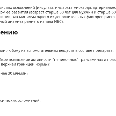
истых осложнений (инсульта, инфаркта миокарда, артериально
ом ее развития (возраст старше 50 лет для мужчин и старше 
аличии, как минимум одного из дополнительных факторов риска,
ный анамнез раннего начала ИБС).
нению
или любому из вспомогательных веществ в составе препарата;
тойкое повышение активности "печеночных" трансаминаз и пов
с верхней границей нормы);
нее 30 мл/мин);
сических осложнений;