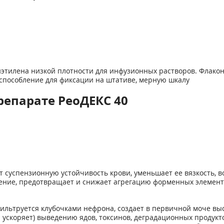
олиэтилена низкой плотности для инфузионных растворов. Флако
способление для фиксации на штативе, мерную шкалу
репарате РеоДЕКС 40
суспензионную устойчивость крови, уменьшает ее вязкость, во
ение, предотвращает и снижает агрегацию форменных элементо
ильтруется клубочками нефрона, создает в первичной моче вы
(и ускоряет) выведению ядов, токсинов, деградационных проду