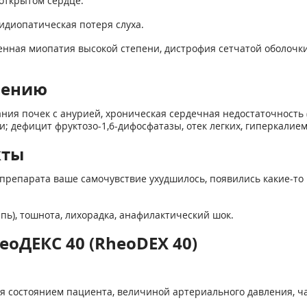
открытом сердце.
диопатическая потеря слуха.
нная миопатия высокой степени, дистрофия сетчатой оболочки, 
нению
ния почек с анурией, хроническая сердечная недостаточность (
; дефицит фруктозо-1,6-дифосфатазы, отек легких, гиперкалием
кты
препарата ваше самочувствие ухудшилось, появились какие-то 
пь), тошнота, лихорадка, анафилактический шок.
еоДЕКС 40 (RheoDEX 40)
я состоянием пациента, величиной артериального давления, ч