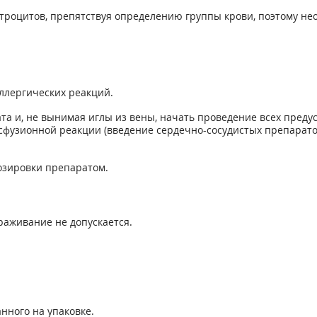
троцитов, препятствуя определению группы крови, поэтому не
ллергических реакций.
та и, не вынимая иглы из вены, начать проведение всех пре
фузионной реакции (введение сердечно-сосудистых препарато
озировки препаратом.
ораживание не допускается.
нного на упаковке.