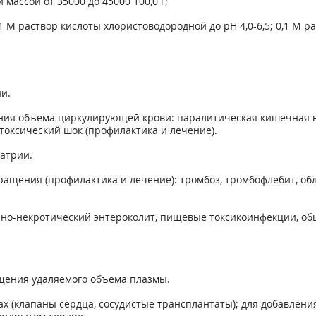
массой от 35000 до 45000 100,0 г;
1 М раствор кислоты хлористоводородной до pH 4,0-6,5; 0,1 М ра
и.
ния объема циркулирующей крови: паралитическая кишечная н
токсический шок (профилактика и лечение).
атрии.
ащения (профилактика и лечение): тромбоз, тромбофлебит, об
енно-некротический энтероколит, пищевые токсикоинфекции, о
щения удаляемого объема плазмы.
 (клапаны сердца, сосудистые трансплантаты); для добавлени