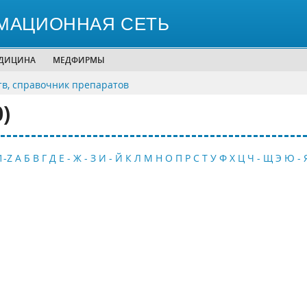
МАЦИОННАЯ СЕТЬ
ЕДИЦИНА
МЕДФИРМЫ
тв, справочник препаратов
)
1-Z
А
Б
В
Г
Д
Е - Ж - З
И - Й
К
Л
М
Н
О
П
Р
С
Т
У
Ф
Х
Ц
Ч - Щ
Э
Ю - 