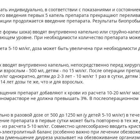
ать индивидуально, в соответствии с показаниями и состояни
го введения первых 5 капель препарата прекращают переливани
акции продолжается введение препарата. Результаты биопробы
ормы шока) вводят внутривенно капельно или струйно-капельно,
ющем уровне. При необходимости количество препарата может
та 5-10 мл/кг, доза может быть увеличена при необходимости д
 вводят внутривенно капельно, непосредственно перед хирург
и взрослым - 500 мл, детям - по 15 мл/кг. После операции преп
кг однократно, детям до 2-3 лет - 10 мл/кг 1 раз в сутки, детям 3-
 14 лет дозы те же, что и для взрослых.
ащения препарат добавляют к крови из расчета 10-20 мл/кг мас
нном
растворе не должна превышать 3%. В послеоперационном п
но в разовой дозе от 500 до 1250 мл (у детей 5-10 мл/кг) в те
ение препарата в первые сутки может быть повторено в тех же
 - из расчета 5-10 мл/кг. Совместно целесообразно вводить кр
но-электролитный баланс (особенно важно при лечении обезвож
за (уменьшение диуреза указывает на обезвоживание организма