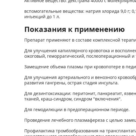
Активное вещество: декстрана 40000 с молекулярной 
вспомогательные вещества: натрия хлорида 9,0 г; 0,
инъекций до 1 л.
Показания к применению
Препарат применяют в составе комплексной терапи
Для улучшения капиллярного кровотока и восполне
ожоговый, геморрагический, послеоперационный и 
Замещение объема плазмы при кровопотере в педи
Для улучшения артериального и венозного кровообр
развития гангрены, острая стадия инсульта.
Для дезинтоксикации: перитонит, панкреатит, язв
тканей, краш-синдром, синдром "включения".
Для гемодилюции в предоперационном периоде.
Проведение лечебного плазмафереза с целью заме
Профилактика тромбообразования на трансплантатах