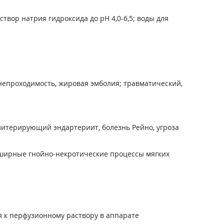
створ натрия гидроксида до pH 4,0-6,5; воды для
епроходимость, жировая эмболия; травматический,
литерирующий эндартериит, болезнь Рейно, угроза
бширные гнойно-некротические процессы мягких
я к перфузионному раствору в аппарате