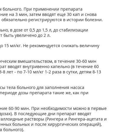
ем больного. При применении препарата
е на 3 мин, затем вводят еще 30 кап и снова
 обязательно регистрируются в истории болезни.
 в дозе от 0,5 до 1,5 л, до стабилизации
 быть увеличено до 2 л.
о 15 мл/кг. Не рекомендуется снижать величину
ическим вмешательством, в течение 30-60 мин
арат вводят внутривенно капельно (в течение 60
8 лет - по 7-10 мл/кг 1-2 раза в сутки, детям 8-13
сы тела больного для заполнения насоса
ериоде дозы препарата такие же, как при
чение 60-90 мин. При необходимости можно в первые
 дозах). В последующие дни препарат вводят
исталлоидные растворы (Рингера и Рингера-ацетата и
енных больных и после хирургических операций),
 больного).