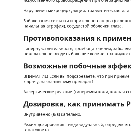
искусственного кровообращения при операциях на 
Нарушения микроциркуляции: травматическая или и
Заболевания сетчатки и зрительного нерва (осложне
начальная атрофия), сосудистой оболочки глаза.
Противопоказания к приме
Гиперчувствительность, тромбоцитопения, заболева
нежелательно вводить большие количества жидкости
Возможные побочные эффе
ВНИМАНИЕ! Если вы подозреваете, что при приеме 
к врачу, назначившему препарат!
Аллергические реакции (гиперемия кожи, кожная сы
Дозировка, как принимать Р
Внутривенно (в/в) капельно.
Режим дозирования - индивидуальный, определяетс
гематокрита.