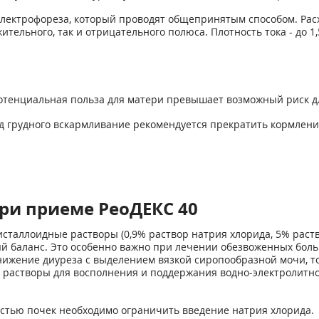
лектрофореза, который проводят общепринятым способом. Расхо
жительного, так и отрицательного полюса. Плотность тока - до 
отенциальная польза для матери превышает возможный риск д
д грудного вскармливание рекомендуется прекратить кормлени
ри приеме РеоДЕКС 40
сталлоидные растворы (0,9% раствор натрия хлорида, 5% раств
й баланс. Это особенно важно при лечении обезвоженных боль
ижение диуреза с выделением вязкой сиропообразной мочи, то 
 растворы для восполнения и поддержания водно-электролитног
стью почек необходимо ограничить введение натрия хлорида.