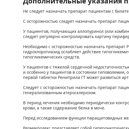
Дополнительные указания п
Не следует назначать препарат пациентам с билат
С осторожностью следует назначать препарат паци
У пациентов, получающих аллопуринол (или комбин
следует регулярно контролировать картину перифер
Необходимо с осторожностью назначать препарат 
гидрохлоротиазид ослабляет действие гипогликемич
гипогликемических средств.
У пациентов с тяжелой сердечной недостаточность
и особенно у пациентов в состоянии гиповолемии, 
первой таблетки Рениприла ГТ может развиться ар
Следует с осторожностью назначать препарат паци
генерализованным атеросклерозом.
В период лечения необходимо периодически контро
крови, а также содержание белка в моче.
Перед исследованием функции паращитовидных жел
Реомакродекс представляет собой гиперонкотически