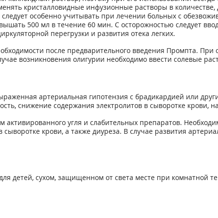
именять кристалловидные инфузионные растворы в количестве,
о следует особенно учитывать при лечении больных с обезвожив
вышать 500 мл в течение 60 мин. С осторожностью следует вв
иркуляторной перегрузки и развития отека легких.
еобходимости после предварительного введения Промпта. При
лучае возникновения олигурии необходимо ввести солевые рас
ыраженная артериальная гипотензия с брадикардией или други
ость, снижение содержания электролитов в сыворотке крови, 
 активированного угля и слабительных препаратов. Необходим
 сыворотке крови, а также диуреза. В случае развития артериа
для детей, сухом, защищенном от света месте при комнатной тем