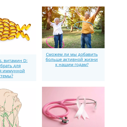
Сможем ли мы добавить
больше активной жизни
s. витамин D:
к нашим годам?
брать для
я иммунной
стемы?