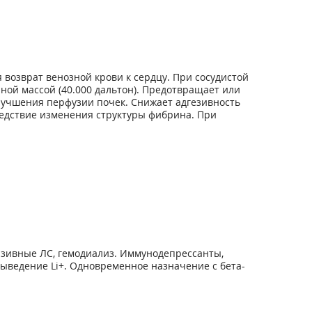
возврат венозной крови к сердцу. При сосудистой
ой массой (40.000 дальтон). Предотвращает или
лучшения перфузии почек. Снижает адгезивность
едствие изменения структуры фибрина. При
нзивные ЛС, гемодиализ. Иммунодепрессанты,
выведение Li+. Одновременное назначение с бета-