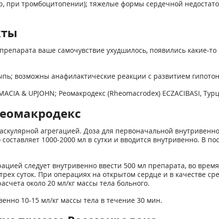
, при тромбоцитопении); тяжелые формы сердечной недостаточ
кты
препарата ваше самочувствие ухудшилось, появились какие-то 
 сыпь; возможны анафилактические реакции с развитием гипотони
ACIA & UPJOHN; Реомакродекс (Rheomacrodex) ECZACIBASI, Тур
Реомакродекс
кулярной агрегацией. Доза для первоначальной внутривенной 
 составляет 1000-2000 мл в сутки и вводится внутривенно. В п
цией следует внутривенно ввести 500 мл препарата, во время 
трех суток. При операциях на открытом сердце и в качестве сре
счета около 20 мл/кг массы тела больного.
енно 10-15 мл/кг массы тела в течение 30 мин.