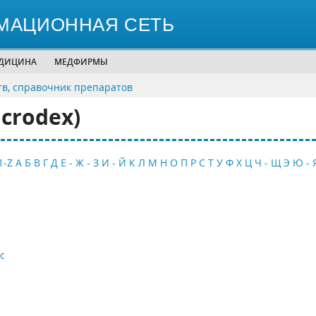
МАЦИОННАЯ СЕТЬ
ЕДИЦИНА
МЕДФИРМЫ
тв, справочник препаратов
crodex)
1-Z
А
Б
В
Г
Д
Е - Ж - З
И - Й
К
Л
М
Н
О
П
Р
С
Т
У
Ф
Х
Ц
Ч - Щ
Э
Ю - 
с