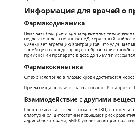
Информация для врачей о п
Фармакодинамика
Вызывает быстрое и кратковременное увеличение о
недостаточности повышает АД, сердечный выброс и
уменьшает агрегацию эритроцитов, что улучшает м
тромбоцитов, предотвращает образование тромбов 
применении препарата в дозе до 15 мл/кг массы те
Фармакокинетика
Cmax эналаприла в плазме крови достигается через 
Прием пищи не влияет на всасывание Рениприла ГТ
Взаимодействие с другими вещес
Гипотензивный эффект снижают НПВП, эстрогены, э
аллопуринол, цитостатики повышают риск развития 
адреноблокаторами, БМКК увеличивает риск развит