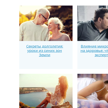
Секреты долголетия:
Влияние микро
уроки из синих зон
на здоровье: ч
Земли
экспер