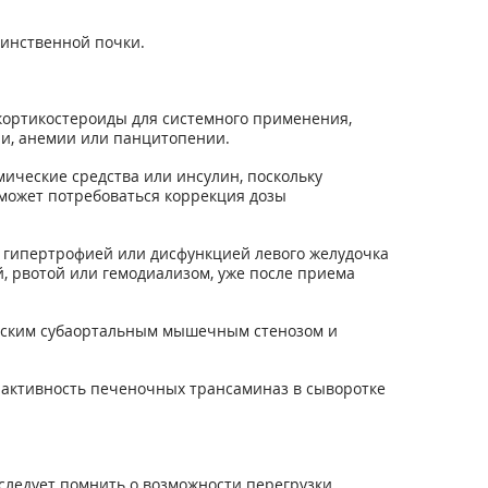
динственной почки.
кортикостероиды для системного применения,
ии, анемии или панцитопении.
ческие средства или инсулин, поскольку
 может потребоваться коррекция дозы
 гипертрофией или дисфункцией левого желудочка
й, рвотой или гемодиализом, уже после приема
ческим субаортальным мышечным стенозом и
 активность печеночных трансаминаз в сыворотке
следует помнить о возможности перегрузки