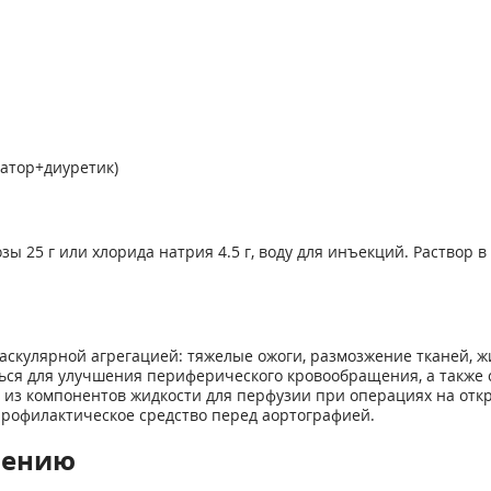
атор+диуретик)
озы 25 г или хлорида натрия 4.5 г, воду для инъекций. Раствор 
кулярной агрегацией: тяжелые ожоги, размозжение тканей, ж
ься для улучшения периферического кровообращения, а также 
из компонентов жидкости для перфузии при операциях на откры
профилактическое средство перед аортографией.
нению