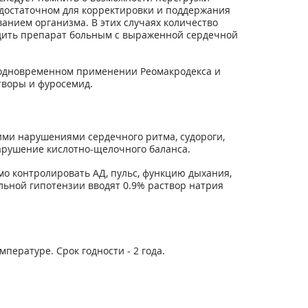
 достаточном для корректировки и поддержания
анием организма. В этих случаях количество
одить препарат больным с выраженной сердечной
 одновременном применении Реомакродекса и
творы и фуросемид.
ми нарушениями сердечного ритма, судороги,
нарушение кислотно-щелочного баланса.
о контролировать АД, пульс, функцию дыхания,
льной гипотензии вводят 0.9% раствор натрия
пературе. Срок годности - 2 года.