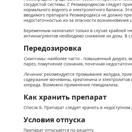
сосудистой системы. С Реомакродексом следует пр
нормального водного и электролитного баланса. Эт
вводимого препарата Реомакродекса не должно пре
недостаточностью из-за опасности возникновения ц
Беременным назначают только в случае крайней н
антикоагулянтов необходимо снижение их дозы. В с
Передозировка
Симптомы:
наиболее часто - повышенный диурез, в
парез, помутнение сознания, почечная недостаточн
Лечение:
рекомендуется промывание желудка, прием
содержание мочевины, креатинина и электролитов в
хлорида. Возможно применение гемодиализа.
Как хранить препарат
Список Б. Препарат следует хранить в недоступном 
Условия отпуска
Препарат отпускается по рецепту.