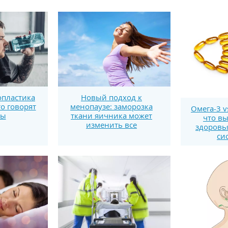
пластика
Новый подход к
то говорят
менопаузе: заморозка
Омега-3 v
ты
ткани яичника может
что вы
изменить все
здоровь
си