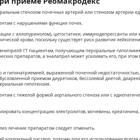
ри приеме Реомакродекс
еральным стенозом почечных артерий или стенозом артерии е
ентам с нарушениями функции почек.
ации с аллопуринолом), цитостатики, иммунодепрессанты или 
ической крови, поскольку существует риск развития лейкопен
Рениприл
®
ГТ пациентам, получающим пероральные гипогликеми
еских препаратов, а эналаприл может усиливать его, при этом
ю и гипонатриемией, выраженной почечной недостаточностью,
обусловленной приемом диуретиков, бессолевой диетой, диарее
териальная гипотензия.
ентам с тяжелой формой аортального стеноза или с идиопати
лировать концентрацию электролитов, мочевины, креатинина,
ез лечение препаратом следует отменить.
й коллоидный раствор, поэтому при его использовании всегда 