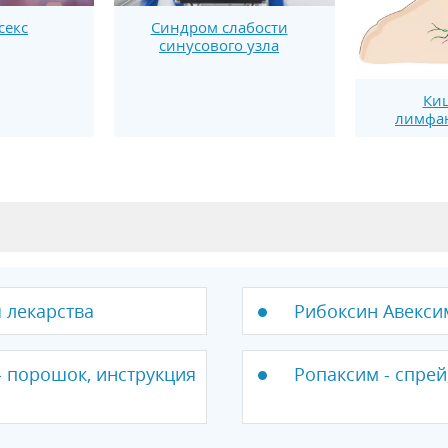
секс
Синдром слабости
синусового узла
Ки
лимфан
я лекарства
Рибоксин Авексим
порошок, инструкция
Ропаксим - спрей