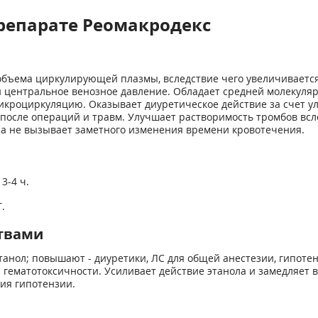
репарате Реомакродекс
бъема циркулирующей плазмы, вследствие чего увеличивается 
 центральное венозное давление. Обладает средней молекулярн
икроциркуляцию. Оказывает диуретическое действие за счет у
после операций и травм. Улучшает растворимость тромбов всл
ла не вызывает заметного изменения времени кровотечения.
3-4 ч.
.
твами
танол; повышают - диуретики, ЛС для общей анестезии, гипоте
гематотоксичности. Усиливает действие этанола и замедляет 
ия гипотензии.