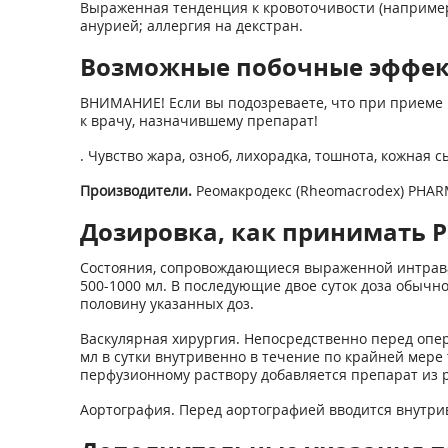
Выраженная тенденция к кровоточивости (например
анурией; аллергия на декстран.
Возможные побочные эффе
ВНИМАНИЕ! Если вы подозреваете, что при приеме 
к врачу, назначившему препарат!
. Чувство жара, озноб, лихорадка, тошнота, кожная
Производители.
Реомакродекс (Rheomacrodex) PHARM
Дозировка, как принимать 
Состояния, сопровождающиеся выраженной интравас
500-1000 мл. В последующие двое суток доза обычно
половину указанных доз.
Васкулярная хирургия. Непосредственно перед опера
мл в сутки внутривенно в течение по крайней мере 
перфузионному раствору добавляется препарат из ра
Аортография. Перед аортографией вводится внутрив