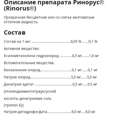
Описание препарата Ринорус®
(Rinorus®)
Прозрачная бесцветная или со слегка желтоватым
оттенком жидкость.
Состав
Состав на 1 мл: ......................................0,05 % ......0,1 %
Активное вещество:
Ксилометазолина гидрохлорид ............0,5 мг.......1,0 мг
Вспомогательные вещества:
Бензалкония хлорид...............................0,1 мг......0,1 мг
Натрия хлорид........................................5,0 мг......5,0 мг
Динатрия эдетат .....................................0,5 мг.....0,5 мг
(этилендиаминтетрауксусной
кислоты динатриевая соль
[трилон Б])
Натрия дигидрофосфата........................6,0 мг....6,0 мг