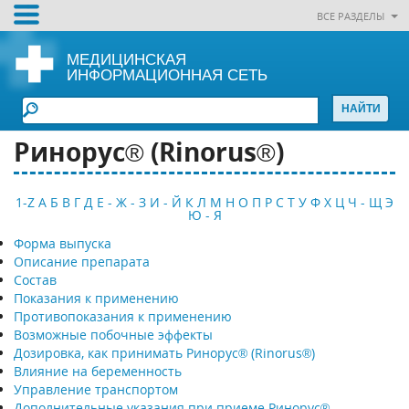
ВСЕ РАЗДЕЛЫ
МЕДИЦИНСКАЯ
ИНФОРМАЦИОННАЯ СЕТЬ
Ринорус® (Rinorus®)
1-Z
А
Б
В
Г
Д
Е - Ж - З
И - Й
К
Л
М
Н
О
П
Р
С
Т
У
Ф
Х
Ц
Ч - Щ
Э
Ю - Я
Форма выпуска
Описание препарата
Состав
Показания к применению
Противопоказания к применению
Возможные побочные эффекты
Дозировка, как принимать Ринорус® (Rinorus®)
Влияние на беременность
Управление транспортом
Дополнительные указания при приеме Ринорус®