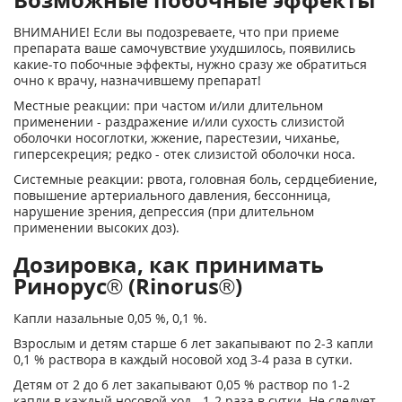
ВНИМАНИЕ! Если вы подозреваете, что при приеме
препарата ваше самочувствие ухудшилось, появились
какие-то побочные эффекты, нужно сразу же обратиться
очно к врачу, назначившему препарат!
Местные реакции: при частом и/или длительном
применении - раздражение и/или сухость слизистой
оболочки носоглотки, жжение, парестезии, чиханье,
гиперсекреция; редко - отек слизистой оболочки носа.
Системные реакции: рвота, головная боль, сердцебиение,
повышение артериального давления, бессонница,
нарушение зрения, депрессия (при длительном
применении высоких доз).
Дозировка, как принимать
Ринорус® (Rinorus®)
Капли назальные 0,05 %, 0,1 %.
Взрослым и детям старше 6 лет закапывают по 2-3 капли
0,1 % раствора в каждый носовой ход 3-4 раза в сутки.
Детям от 2 до 6 лет закапывают 0,05 % раствор по 1-2
капли в каждый носовой ход - 1-2 раза в сутки. Не следует