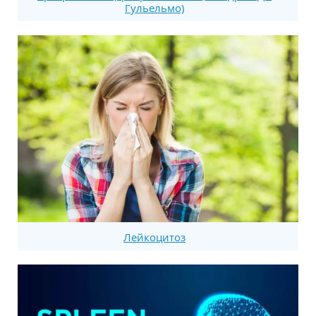
Гульельмо)
Лейкоцитоз