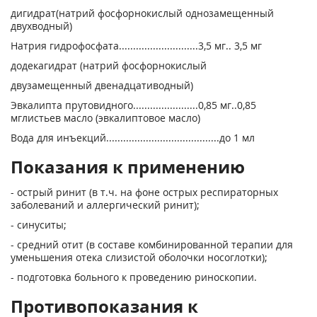
дигидрат(натрий фосфорнокислый однозамещенный
двухводный)
Натрия гидрофосфата............................3,5 мг.. 3,5 мг
додекагидрат (натрий фосфорнокислый
двузамещенный двенадцативодный)
Эвкалипта прутовидного.......................0,85 мг..0,85
мглистьев масло (эвкалиптовое масло)
Вода для инъекций........................................до 1 мл
Показания к применению
- острый ринит (в т.ч. на фоне острых респираторных
заболеваний и аллергический ринит);
- синуситы;
- средний отит (в составе комбинированной терапии для
уменьшения отека слизистой оболочки носоглотки);
- подготовка больного к проведению риноскопии.
Противопоказания к