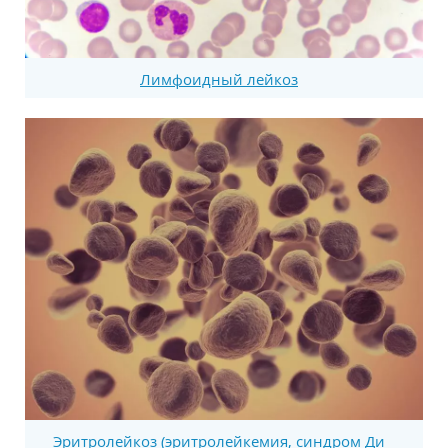
Лимфоидный лейкоз
Эритролейкоз (эритролейкемия, синдром Ди