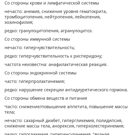
Со стороны крови и лимфатической системы
нечасто: анемия, снижение уровня гематокрита,
тромбоцитопения, нейтропения, лейкопения,
эозинофилия;
редко: гранулоцитопения, агранулоцитоз.
Со стороны иммунной системы
нечасто: гиперчувствительность;
редко: гиперчувствительность к рисперидону;
частота неизвестна: анафилактическая реакция.
Со стороны эндокринной системы
часто: гиперпролактинемия;
редко: нарушение секреции антидиуретического гормона.
Со стороны обмена веществ и питания
Часто: снижение/повышение аппетита, повышение массы
тела;
нечасто: сахарный диабет, гипергликемия, полидипсия,
снижение массы тела, анорексия, гиперхолестеринемия;
редко: гипогликемия, гиперинсулинемия, "водная