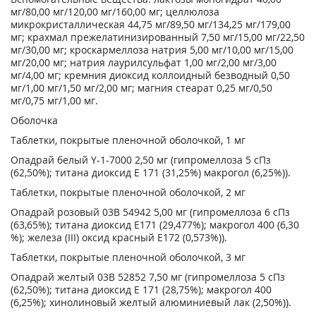
мг/80,00 мг/120,00 мг/160,00 мг; целлюлоза
микрокристаллическая 44,75 мг/89,50 мг/134,25 мг/179,00
мг; крахмал прежелатинизированный 7,50 мг/15,00 мг/22,50
мг/30,00 мг; кроскармеллоза натрия 5,00 мг/10,00 мг/15,00
мг/20,00 мг; натрия лаурилсульфат 1,00 мг/2,00 мг/3,00
мг/4,00 мг; кремния диоксид коллоидный безводный 0,50
мг/1,00 мг/1,50 мг/2,00 мг; магния стеарат 0,25 мг/0,50
мг/0,75 мг/1,00 мг.
Оболочка
Таблетки, покрытые пленочной оболочкой, 1 мг
Опадрай белый Y-1-7000 2,50 мг (гипромеллоза 5 сПз
(62,50%); титана диоксид Е 171 (31,25%) макрогол (6,25%)).
Таблетки, покрытые пленочной оболочкой, 2 мг
Опадрай розовый 03В 54942 5,00 мг (гипромеллоза 6 сПз
(63,65%); титана диоксид Е171 (29,477%); макрогол 400 (6,30
%); железа (III) оксид красный Е172 (0,573%)).
Таблетки, покрытые пленочной оболочкой, 3 мг
Опадрай желтый 03В 52852 7,50 мг (гипромеллоза 5 сПз
(62,50%); титана диоксид Е 171 (28,75%); макрогол 400
(6,25%); хинолиновый желтый алюминиевый лак (2,50%)).