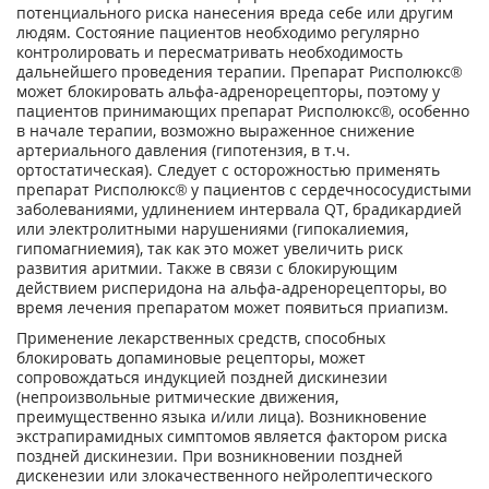
потенциального риска нанесения вреда себе или другим
людям. Состояние пациентов необходимо регулярно
контролировать и пересматривать необходимость
дальнейшего проведения терапии. Препарат Рисполюкс®
может блокировать альфа-адренорецепторы, поэтому у
пациентов принимающих препарат Рисполюкс®, особенно
в начале терапии, возможно выраженное снижение
артериального давления (гипотензия, в т.ч.
ортостатическая). Следует с осторожностью применять
препарат Рисполюкс® у пациентов с сердечно­сосудистыми
заболеваниями, удлинением интервала QT, брадикардией
или электролитными нарушениями (гипокалиемия,
гипомагниемия), так как это может увеличить риск
развития аритмии. Также в связи с блокирующим
действием рисперидона на альфа-адренорецепторы, во
время лечения препаратом может появиться приапизм.
Применение лекарственных средств, способных
блокировать допаминовые рецепторы, может
сопровождаться индукцией поздней дискинезии
(непроизвольные ритмические движения,
преимущественно языка и/или лица). Возникновение
экстрапирамидных симптомов является фактором риска
поздней дискинезии. При возникновении поздней
дискенезии или злокачественного нейролептического