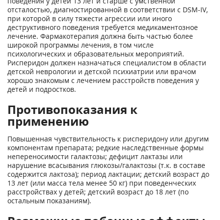
поведения у детей 13 лет и старше с умственной
отсталостью, диагностированной в соответствии с DSM-IV,
при которой в силу тяжести агрессии или иного
деструктивного поведения требуется медикаментозное
лечение. Фармакотерапия должна быть частью более
широкой программы лечения, в том числе
психологических и образовательных мероприятий.
Рисперидон должен назначаться специалистом в области
детской неврологии и детской психиатрии или врачом
хорошо знакомым с лечением расстройств поведения у
детей и подростков.
Противопоказания к
применению
Повышенная чувствительность к рисперидону или другим
компонентам препарата; редкие наследственные формы
непереносимости галактозы; дефицит лактазы или
нарушение всасывания глюкозы/галактозы (т.к. в составе
содержится лактоза); период лактации; детский возраст до
13 лет (или масса тела менее 50 кг) при поведенческих
расстройствах у детей; детский возраст до 18 лет (по
остальным показаниям).