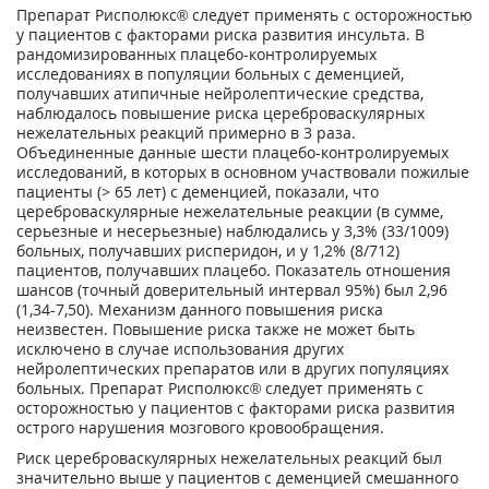
Препарат Рисполюкс® следует применять с осторожностью
у пациентов с факторами риска развития инсульта. В
рандомизированных плацебо-контролируемых
исследованиях в популяции больных с деменцией,
получавших атипичные нейролептические средства,
наблюдалось повышение риска цереброваскулярных
нежелательных реакций примерно в 3 раза.
Объединенные данные шести плацебо-контролируемых
исследований, в которых в основном участвовали пожилые
пациенты (> 65 лет) с деменцией, показали, что
цереброваскулярные нежелательные реакции (в сумме,
серьезные и несерьезные) наблюдались у 3,3% (33/1009)
больных, получавших рисперидон, и у 1,2% (8/712)
пациентов, получавших плацебо. Показатель отношения
шансов (точный доверительный интервал 95%) был 2,96
(1,34-7,50). Механизм данного повышения риска
неизвестен. Повышение риска также не может быть
исключено в случае использования других
нейролептических препаратов или в других популяциях
больных. Препарат Рисполюкс® следует применять с
осторожностью у пациентов с факторами риска развития
острого нарушения мозгового кровообращения.
Риск цереброваскулярных нежелательных реакций был
значительно выше у пациентов с деменцией смешанного