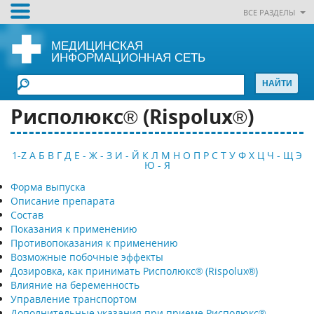
ВСЕ РАЗДЕЛЫ
МЕДИЦИНСКАЯ
ИНФОРМАЦИОННАЯ СЕТЬ
Рисполюкс® (Rispolux®)
1-Z
А
Б
В
Г
Д
Е - Ж - З
И - Й
К
Л
М
Н
О
П
Р
С
Т
У
Ф
Х
Ц
Ч - Щ
Э
Ю - Я
Форма выпуска
Описание препарата
Состав
Показания к применению
Противопоказания к применению
Возможные побочные эффекты
Дозировка, как принимать Рисполюкс® (Rispolux®)
Влияние на беременность
Управление транспортом
Дополнительные указания при приеме Рисполюкс®