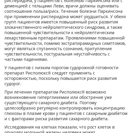
рисперидона, у пациентов с болезнью Паркинсона или с
деменцией с тельцами Леви, врачи должны оценивать
соотношение польза/риск. Течение болезни Паркинсона
при применении рисперидона может ухудшиться. У обеих
групп пациентов имеется повышенный риск развития
злокачественного нейролептического синдрома, а также
повышенной чувствительности к нейролептическим
лекарственным препаратам. Проявлениями повышенной
чувствительности, помимо экстрапирамидных симптомов,
могут являться спутанность сознания, притупление
чувствительности, постуральная неустойчивость с
частыми падениями.
У пациентов с низким порогом судорожной готовности
препарат Рисполюкс® следует применять с
осторожностью, поскольку повышается риск развития
судорог.
При лечении препаратом Рисполюкс® возможно
возникновение гипергликемии или обострение уже
существующего сахарного диабета. Поэтому
целесообразно регулярно контролировать концентрацию
глюкозы в плазме крови у пациентов с сахарным диабетом
и с факторами риска развития сахарного диабета.
Исследования на клетках показали, что рост клеток в
опухолях молочной железы человека может