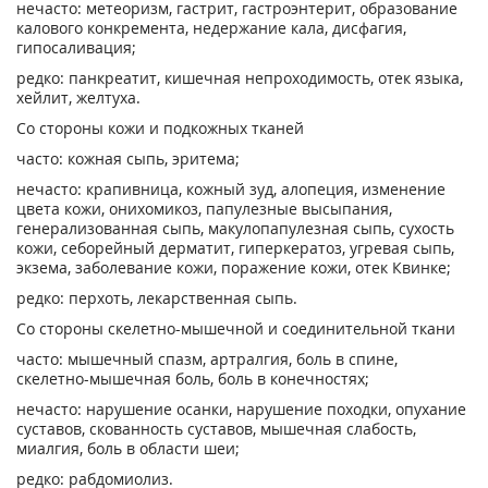
нечасто: метеоризм, гастрит, гастроэнтерит, образование
калового конкремента, недержание кала, дисфагия,
гипосаливация;
редко: панкреатит, кишечная непроходимость, отек языка,
хейлит, желтуха.
Со стороны кожи и подкожных тканей
часто: кожная сыпь, эритема;
нечасто: крапивница, кожный зуд, алопеция, изменение
цвета кожи, онихомикоз, папулезные высыпания,
генерализованная сыпь, макулопапулезная сыпь, сухость
кожи, себорейный дерматит, гиперкератоз, угревая сыпь,
экзема, заболевание кожи, поражение кожи, отек Квинке;
редко: перхоть, лекарственная сыпь.
Со стороны скелетно-мышечной и соединительной ткани
часто: мышечный спазм, артралгия, боль в спине,
скелетно-мышечная боль, боль в конечностях;
нечасто: нарушение осанки, нарушение походки, опухание
суставов, скованность суставов, мышечная слабость,
миалгия, боль в области шеи;
редко: рабдомиолиз.