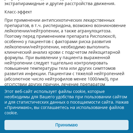
экстрапирамидные и другие расстройства движения.
Класс-эффект
При применении антипсихотических лекарственных
препаратов, в т.ч. рисперидона, возможно возникновение
лейкопении/нейтропении, а также агранулоцитоза.
Поэтому перед применением препарата Рисполюкс®,
особенно у пациентов с факторами риска развития
лейкопении/нейтропении, необходимо выполнить
клинический анализ крови с подсчетом лейкоцитарной
формулы. При выявлении у пациента выраженной
нейтропении следует тщательно контролировать
повышение температуры тела или других симптомов
развития инфекции. Пациентам с тяжелой нейтропенией
(абсолютное число нейтрофилов менее 1000/мм
3
), при
отсутствии других причин, лечение препаратом
Рисполюкс® рекомендуется прекратить до полного
Этот веб-сайт использует файлы cookie, которые
восстановления числа лейкоцитов. Сонливость является
необходимы для Вашего удобства при пользовании сайтом
наиболее частым побочным эффектом при применении
и для статистических данных о посещаемости сайта. Нажав
рисперидона и ее выраженность зависит от дозы.
«Принимаю», вы соглашаетесь на использование файлов
cookie.
При применении антипсихотических лекарственных
препаратов, в т.ч. рисперидона, сообщалось о нарушении
моторики пищевода и аспирации. Аспирационная
Принимаю
пневмония является наиболее распространенной