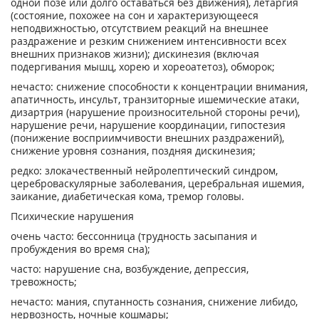
одной позе или долго оставаться без движения), летаргия
(состояние, похожее на сон и характеризующееся
неподвижностью, отсутствием реакций на внешнее
раздражение и резким снижением интенсивности всех
внешних признаков жизни); дискинезия (включая
подергивания мышц, хорею и хореоатетоз), обморок;
нечасто: снижение способности к концентрации внимания,
апатичность, инсульт, транзиторные ишемические атаки,
дизартрия (нарушение произносительной стороны речи),
нарушение речи, нарушение координации, гипостезия
(понижение восприимчивости внешних раздражений),
снижение уровня сознания, поздняя дискинезия;
редко: злокачественный нейролептический синдром,
цереброваскулярные заболевания, церебральная ишемия,
заикание, диабетическая кома, тремор головы.
Психические нарушения
очень часто: бессонница (трудность засыпания и
пробуждения во время сна);
часто: нарушение сна, возбуждение, депрессия,
тревожность;
нечасто: мания, спутанность сознания, снижение либидо,
нервозность, ночные кошмары;