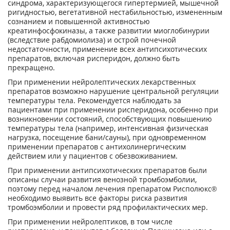
синдрома, характеризующегося гипертермией, мышечной
ригидностью, вегетативной нестабильностью, измененным
сознанием и повышенной активностью
креатинфосфокиназы, а также развитии миоглобинурии
(вследствие рабдомиолиза) и острой почечной
недостаточности, применение всех антипсихотических
препаратов, включая рисперидон, должно быть
прекращено.
При применении нейролептических лекарственных
препаратов возможно нарушение центральной регуляции
температуры тела. Рекомендуется наблюдать за
пациентами при применении рисперидона, особенно при
возникновении состояний, способствующих повышению
температуры тела (например, интенсивная физическая
нагрузка, посещение бани/сауны), при одновременном
применении препаратов с антихолинергическим
действием или у пациентов с обезвоживанием.
При применении антипсихотических препаратов были
описаны случаи развития венозной тромбоэмболии,
поэтому перед началом лечения препаратом Рисполюкс®
необходимо выявить все факторы риска развития
тромбоэмболии и провести ряд профилактических мер.
При применении нейролептиков, в том числе