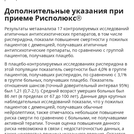
Дополнительные указания при
приеме Рисполюкс®
Результаты метаанализа 17 контролируемых исследований
атипичных антипсихотических препаратов, в том числе
рисперидона, показали повышение смертности у пожилых
пациентов с деменцией, получавших атипичные
антипсихотические препараты, по сравнению с группой
пациентов, получавших плацебо.
В плацебо-контролируемых исследованиях рисперидона в
этой популяции показатель смертности был 4,0% в группе
пациентов, получавших рисперидон, по сравнению с 3,1%
в группе больных, получавших плацебо. Показатель
отношения шансов (точный доверительный интервал 95%)
был 1,21 (0,7-2,1). Средний возраст умерших больных был
86 лет (в пределах от 67 до 100 лет). Данные двух крупных
наблюдательных исследований показали, что у пожилых
пациентов с деменцией, получавших обычные
нейролептики, также отмечалось небольшое повышение
риска смерти по сравнению с больными, не получавшими
активной терапии. Точная оценка повышения данного
риска невозможна в связи с недостаточностью данных, а
также неизвестна причина указанного явления. Остается