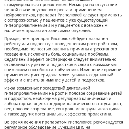
стимулироваться пролактином. Несмотря на отсутствие
четкой связи опухолевого роста и применением
нейролептиков, препарат Рисполюкс® следует применять
с осторожностью у пациентов с уже существующей
гиперпролактинемией и у пациентов с возможным
наличием пролактин-зависимых опухолей.
Прежде, чем препарат Рисполюкс® будет назначен
ребенку или подростку с поведенческим расстройством,
необходимо полностью оценить причины агрессивного
поведения, исключить боль, социальные проблемы.
Седативный эффект рисперидона следует внимательно
отслеживать у детей и подростков в связи с возможным
снижением способности к обучению. Изменение времени
применения рисперидона может усилить седативный
эффект и снизить внимание у детей и подростков.
Из-за возможных последствий длительной
гиперпролактинемии на рост и половое созревание детей
и подростков, необходима регулярная клиническая и
лабораторная оценка эндокринологического статуса: рост,
вес, половое созревание, контроль менструального цикла,
а также других потенциальных эффектов пролактина.
Во время лечения препаратом Рисполюкс® рекомендуется
регулярное обследование функции ЦНС на