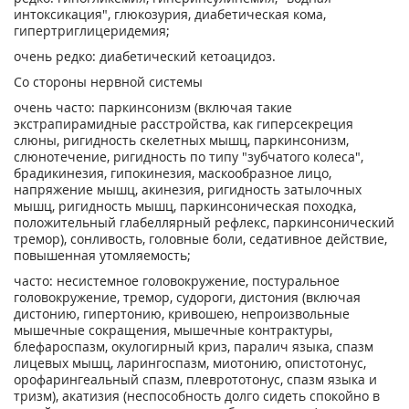
интоксикация", глюкозурия, диабетическая кома,
гипертриглицеридемия;
очень редко: диабетический кетоацидоз.
Со стороны нервной системы
очень часто: паркинсонизм (включая такие
экстрапирамидные расстройства, как гиперсекреция
слюны, ригидность скелетных мышц, паркинсонизм,
слюнотечение, ригидность по типу "зубчатого колеса",
брадикинезия, гипокинезия, маскообразное лицо,
напряжение мышц, акинезия, ригидность затылочных
мышц, ригидность мышц, паркинсоническая походка,
положительный глабеллярный рефлекс, паркинсонический
тремор), сонливость, головные боли, седативное действие,
повышенная утомляемость;
часто: несистемное головокружение, постуральное
головокружение, тремор, судороги, дистония (включая
дистонию, гипертонию, кривошею, непроизвольные
мышечные сокращения, мышечные контрактуры,
блефароспазм, окулогирный криз, паралич языка, спазм
лицевых мышц, ларингоспазм, миотонию, опистотонус,
орофарингеальный спазм, плеврототонус, спазм языка и
тризм), акатизия (неспособность долго сидеть спокойно в