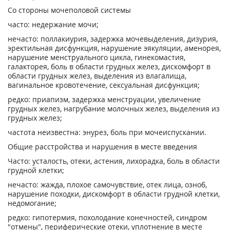
Со стороны мочеполовой системы
часто: недержание мочи;
нечасто: поллакиурия, задержка мочевыделения, дизурия,
эректильная дисфункция, нарушение эякуляции, аменорея,
нарушение менструального цикла, гинекомастия,
галакторея, боль в области грудных желез, дискомфорт в
области грудных желез, выделения из влагалища,
вагинальное кровотечение, сексуальная дисфункция;
редко: приапизм, задержка менструации, увеличение
грудных желез, нагрубание молочных желез, выделения из
грудных желез;
частота неизвестна: энурез, боль при мочеиспускании.
Общие расстройства и нарушения в месте введения
Часто: усталость, отеки, астения, лихорадка, боль в области
грудной клетки;
нечасто: жажда, плохое самочувствие, отек лица, озноб,
нарушение походки, дискомфорт в области грудной клетки,
недомогание;
редко: гипотермия, похолодание конечностей, синдром
"отмены", периферические отеки, уплотнение в месте