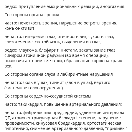
редко: притупление эмоциональных реакций, аноргазмия.
Со стороны органа зрения
часто: нечеткость зрения, нарушение остроты зрения;
конъюнктивит;
нечасто: гиперемия глаз, отечность век, сухость глаз,
слезотечение, светобоязнь, выделения из глаз;
редко: глаукома, блефарит, нистагм, закатывание глаз,
синдром атоничной радужки (во время операции),
окклюзия артерии сетчатки, образование корок на краях
век.
Со стороны органа слуха и лабиринтные нарушения
нечасто: боль в ушах, тиннит (звон в ушах), вертиго
(системное головокружение).
Со стороны сердечно-сосудистой системы
часто: тахикардия, повышение артериального давления;
нечасто: фибрилляция предсердий, удлинение интервала
QT, атриовентрикулярная блокада I степени, нарушение
проводимости, синусовая брадикардия, ортостатическая
гипотензия, снижение артериального давления, "приливы"