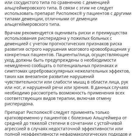
или сосудистого типа по сравнению с деменцией
альцгеймеровского типа. В связи с этим не следует
использовать препарат Рисполюкс® у пациентов с другими
типами деменции, отличными от деменции
альцегеймеровского типа.
Врачам рекомендуется оценивать риски и преимущества
использования рисперидона у пожилых больных с
деменцией с учетом прогностических признаков риска
развития острого нарушения мозгового кровообращения у
конкретных пациентов. Пациенты/лица, осуществляющие
уход, должны быть предупреждены о необходимости
немедленно сообщать о потенциальных признаках и
симптомах цереброваскулярных нежелательных эффектов,
таких как внезапное развитие нарушений
чувствительности или слабости мышц в области лица, рук
или ног, и нарушений речи или зрения. В данных случаях
необходимо рассмотреть возможность применения всех
соответствующих видов терапии, включая отмену
рисперидона.
Препарат Рисполюкс® следует применять только
кратковременно у пациентов с болезнью Альцгеймера от
средней до тяжелой степени в сочетании с устойчивой
агрессией в случаях недостаточной эффективности или
полной неэффективности нефармакологических подходов и