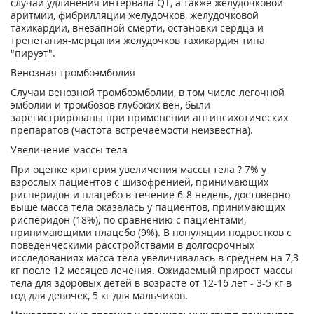
случаи удлинения интервала QT, а также желудочковой
аритмии, фибрилляции желудочков, желудочковой
тахикардии, внезапной смерти, остановки сердца и
трепетания-мерцания желудочков тахикардия типа
"пируэт".
Венозная тромбоэмболия
Случаи венозной тромбоэмболии, в том числе легочной
эмболии и тромбозов глубоких вен, были
зарегистрированы при применении антипсихотических
препаратов (частота встречаемости неизвестна).
Увеличение массы тела
При оценке критерия увеличения массы тела ? 7% у
взрослых пациентов с шизофренией, принимающих
рисперидон и плацебо в течение 6-8 недель, достоверно
выше масса тела оказалась у пациентов, принимающих
рисперидон (18%), по сравнению с пациентами,
принимающими плацебо (9%). В популяции подростков с
поведенческими расстройствами в долгосрочных
исследованиях масса тела увеличивалась в среднем на 7,3
кг после 12 месяцев лечения. Ожидаемый прирост массы
тела для здоровых детей в возрасте от 12-16 лет - 3-5 кг в
год для девочек, 5 кг для мальчиков.