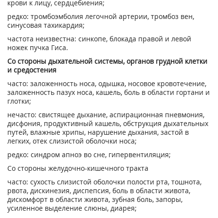
крови к лицу, сердцебиения;
редко: тромбоэмболия легочной артерии, тромбоз вен,
синусовая тахикардия;
частота неизвестна: синкопе, блокада правой и левой
ножек пучка Гиса.
Со стороны дыхательной системы, органов грудной клетки
и средостения
часто: заложенность носа, одышка, носовое кровотечение,
заложенность пазух носа, кашель, боль в области гортани и
глотки;
нечасто: свистящее дыхание, аспирационная пневмония,
дисфония, продуктивный кашель, обструкция дыхательных
путей, влажные хрипы, нарушение дыхания, застой в
легких, отек слизистой оболочки носа;
редко: синдром апноэ во сне, гипервентиляция;
Со стороны желудочно-кишечного тракта
часто: сухость слизистой оболочки полости рта, тошнота,
рвота, дискинезия, диспепсия, боль в области живота,
дискомфорт в области живота, зубная боль, запоры,
усиленное выделение слюны, диарея;