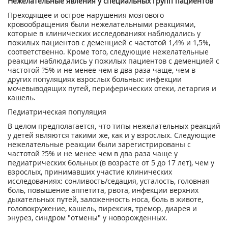
Нежелательные явления у специальных групп пациентов
Преходящее и острое нарушения мозгового
кровообращения были нежелательными реакциями,
которые в клинических исследованиях наблюдались у
пожилых пациентов с деменцией с частотой 1,4% и 1,5%,
соответственно. Кроме того, следующие нежелательные
реакции наблюдались у пожилых пациентов с деменцией с
частотой ?5% и не менее чем в два раза чаще, чем в
других популяциях взрослых больных: инфекции
мочевыводящих путей, периферических отеки, летаргия и
кашель.
Педиатрическая популяция
В целом предполагается, что типы нежелательных реакций
у детей являются такими же, как и у взрослых. Следующие
нежелательные реакции были зарегистрированы с
частотой ?5% и не менее чем в два раза чаще у
педиатрических больных (в возрасте от 5 до 17 лет), чем у
взрослых, принимавших участие клинических
исследованиях: сонливость/седация, усталость, головная
боль, повышение аппетита, рвота, инфекции верхних
дыхательных путей, заложенность носа, боль в животе,
головокружение, кашель, пирексия, тремор, диарея и
энурез, синдром "отмены" у новорожденных.