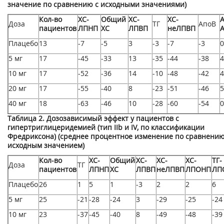
значение по сравнению с исходными значениями)
Кол-во
ХС-
Общий
ХС-
ХС-
Доза
ТГ
АпоВ
пациентов
ЛПНП
ХС
ЛПВП
неЛПВП
A
Плацебо
13
-7
-5
3
-3
-7
-3
0
5 мг
17
-45
-33
13
-35
-44
-38
4
10 мг
17
-52
-36
14
-10
-48
-42
4
20 мг
17
-55
-40
8
-23
-51
-46
5
40 мг
18
-63
-46
10
-28
-60
-54
0
Таблица 2. Дозозависимый эффект у пациентов с
гипертриглицеридемией (тип IIb и IV, по классификации
Фредриксона) (среднее процентное изменение по сравнению
исходным значением)
Кол-во
ХС-
Общий
ХС-
ХС-
ХС-
ТГ-
Доза
ТГ
пациентов
ЛПНП
ХС
ЛПВП
неЛПВП
ЛПОНП
ЛП
Плацебо
26
1
5
1
-3
2
2
6
5 мг
25
-21
-28
-24
3
-29
-25
-24
10 мг
23
-37
-45
-40
8
-49
-48
-39