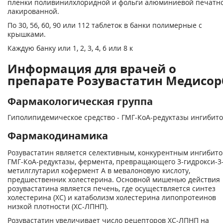
пленки поливинилхлоридной и фольги алюминиевой печатн
лакированной.
По 30, 56, 60, 90 или 112 таблеток в банки полимерные с
крышками.
Каждую банку или 1, 2, 3, 4, 6 или 8 к
Информация для врачей о
препарате Розувастатин Медисор
Фармакологическая группа
Гиполипидемическое средство - ГМГ-КоА-редуктазы ингибит
Фармакодинамика
Розувастатин является селективным, конкурентным ингибит
ГМГ-КоА-редуктазы, фермента, превращающего 3-гидрокси-3
метилглутарил кофермент А в мевалоновую кислоту,
предшественник холестерина. Основной мишенью действия
розувастатина является печень, где осуществляется синтез
холестерина (ХС) и катаболизм холестерина липопротеинов
низкой плотности (ХС-ЛПНП).
Розувастатин увеличивает число рецепторов ХС-ЛПНП на