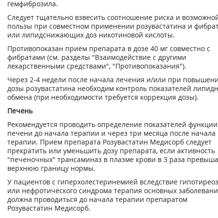
гемфиброзила.
Следует тщательно взвесить соотношение риска и возможно
пользы при совместном применении розувастатина и фибра
или липидснижающих доз никотиновой кислоты.
Противопоказан приём препарата в дозе 40 мг совместно с
фибратами (см. разделы "Взаимодействие с другими
лекарственными средствами", "Противопоказания").
Через 2-4 недели после начала лечения и/или при повышен
дозы розувастатина необходим контроль показателей липидн
обмена (при необходимости требуется коррекция дозы).
Печень
Рекомендуется проводить определение показателей функции
печени до начала терапии и через три месяца после начала
терапии. Прием препарата Розувастатин Медисорб следует
прекратить или уменьшить дозу препарата, если активность
"печеночных" трансаминаз в плазме крови в 3 раза превыш
верхнюю границу нормы.
У пациентов с гиперхолестеринемией вследствие гипотирео
или нефротического синдрома терапия основных заболеван
должна проводиться до начала терапии препаратом
Розувастатин Медисорб.