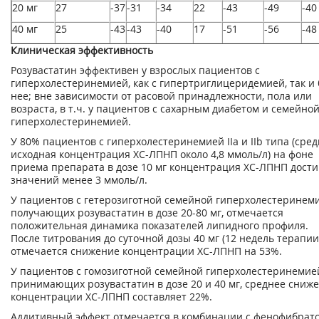
20 мг
27
-37
-31
-34
22
-43
-49
-40
40 мг
25
-43
-43
-40
17
-51
-56
-48
Клиническая эффективность
Розувастатин эффективен у взрослых пациентов с
гиперхолестеринемией, как с гипертриглицеридемией, так и 
нее; вне зависимости от расовой принадлежности, пола или
возраста, в т.ч. у пациентов с сахарным диабетом и семейно
гиперхолестеринемией.
У 80% пациентов с гиперхолестеринемией IIа и IIb типа (сре
исходная концентрация ХС-ЛПНП около 4,8 ммоль/л) на фоне
приема препарата в дозе 10 мг концентрация ХС-ЛПНП дости
значений менее 3 ммоль/л.
У пациентов с гетерозиготной семейной гиперхолестеринеми
получающих розувастатин в дозе 20-80 мг, отмечается
положительная динамика показателей липидного профиля.
После титрования до суточной дозы 40 мг (12 недель терапии)
отмечается снижение концентрации ХС-ЛПНП на 53%.
У пациентов с гомозиготной семейной гиперхолестеринемие
принимающих розувастатин в дозе 20 и 40 мг, среднее сниж
концентрации ХС-ЛПНП составляет 22%.
Аддитивный эффект отмечается в комбинации с фенофибрато