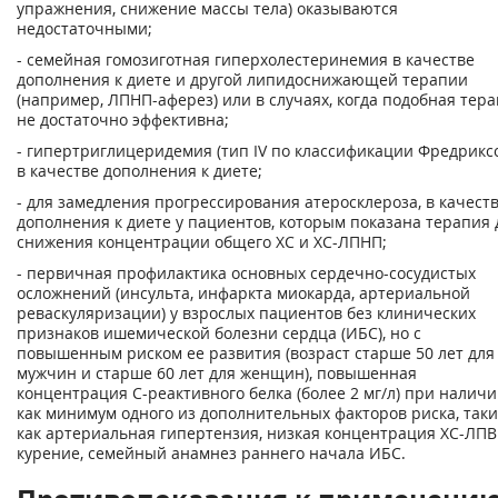
упражнения, снижение массы тела) оказываются
недостаточными;
- семейная гомозиготная гиперхолестеринемия в качестве
дополнения к диете и другой липидоснижающей терапии
(например, ЛПНП-аферез) или в случаях, когда подобная тер
не достаточно эффективна;
- гипертриглицеридемия (тип IV по классификации Фредрикс
в качестве дополнения к диете;
- для замедления прогрессирования атеросклероза, в качест
дополнения к диете у пациентов, которым показана терапия 
снижения концентрации общего ХС и ХС-ЛПНП;
- первичная профилактика основных сердечно-сосудистых
осложнений (инсульта, инфаркта миокарда, артериальной
реваскуляризации) у взрослых пациентов без клинических
признаков ишемической болезни сердца (ИБС), но с
повышенным риском ее развития (возраст старше 50 лет для
мужчин и старше 60 лет для женщин), повышенная
концентрация С-реактивного белка (более 2 мг/л) при налич
как минимум одного из дополнительных факторов риска, таки
как артериальная гипертензия, низкая концентрация ХС-ЛПВ
курение, семейный анамнез раннего начала ИБС.