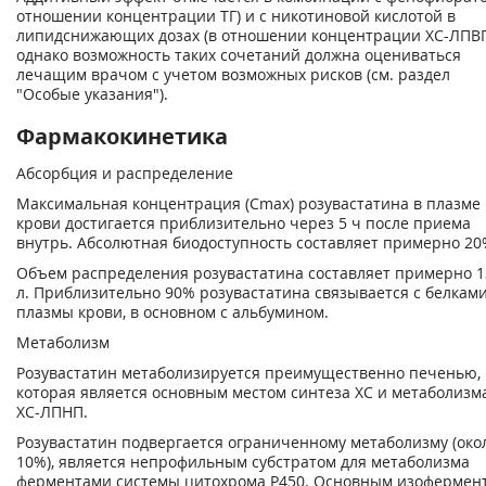
отношении концентрации ТГ) и с никотиновой кислотой в
липидснижающих дозах (в отношении концентрации ХС-ЛПВП
однако возможность таких сочетаний должна оцениваться
лечащим врачом с учетом возможных рисков (см. раздел
"Особые указания").
Фармакокинетика
Абсорбция и распределение
Максимальная концентрация (С
mах
) розувастатина в плазме
крови достигается приблизительно через 5 ч после приема
внутрь. Абсолютная биодоступность составляет примерно 20
Объем распределения розувастатина составляет примерно 1
л. Приблизительно 90% розувастатина связывается с белкам
плазмы крови, в основном с альбумином.
Метаболизм
Розувастатин метаболизируется преимущественно печенью,
которая является основным местом синтеза ХС и метаболизм
ХС-ЛПНП.
Розувастатин подвергается ограниченному метаболизму (око
10%), является непрофильным субстратом для метаболизма
ферментами системы цитохрома Р450. Основным изофермент