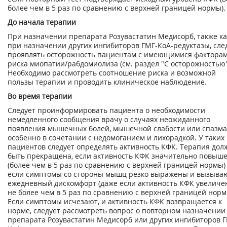
более чем в 5 раз по сравнению с верхней границей нормы).
До начала терапии
При назначении препарата Розувастатин Медисорб, также ка
при назначении других ингибиторов ГМГ-КоА-редуктазы, сле
проявлять осторожность пациентам с имеющимися фактора
риска миопатии/рабдомиолиза (см. раздел "С осторожностью"
Необходимо рассмотреть соотношение риска и возможной
пользы терапии и проводить клиническое наблюдение.
Во время терапии
Следует проинформировать пациента о необходимости
немедленного сообщения врачу о случаях неожиданного
появления мышечных болей, мышечной слабости или спазма
особенно в сочетании с недомоганием и лихорадкой. У таких
пациентов следует определять активность КФК. Терапия дол
быть прекращена, если активность КФК значительно повыш
(более чем в 5 раз по сравнению с верхней границей нормы)
если симптомы со стороны мышц резко выражены и вызыва
ежедневный дискомфорт (даже если активность КФК увеличе
не более чем в 5 раз по сравнению с верхней границей норм
Если симптомы исчезают, и активность КФК возвращается к
норме, следует рассмотреть вопрос о повторном назначении
препарата Розувастатин Медисорб или других ингибиторов Г