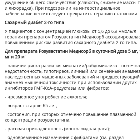
ухудшение общего самочувствия (слабость, снижение массы 
и лихорадка). При подозрении на интерстициальное
заболевание легких следует прекратить терапию статинами.
Сахарный диабет 2-го типа
У пациентов с концентрацией глюкозы от 5,6 до 6,9 ммоль/л
терапия препаратом Розувастатин Медисорб ассоциировалас
повышенным риском развития сахарного диабета 2-го типа.
Для препарата Розувастатин Медисорб в суточной дозе 5 мг, 
мг и 20 мг
- наличие риска развития миопатии/рабдомиолиза - почечн
недостаточность, гипотиреоз, личный или семейный анамне
наследственных мышечных заболеваний и предшествующий
анамнез мышечной токсичности при использовании других
ингибиторов ГМГ-КоА-редуктазы или фибратов;
- чрезмерное употребление алкоголя;
- возраст старше 65 лет;
- состояния, при которых отмечено повышение плазменной
концентрации розувастатина;
- расовая принадлежность (монголоидная раса);
- одновременное назначение с фибратами (см. раздел