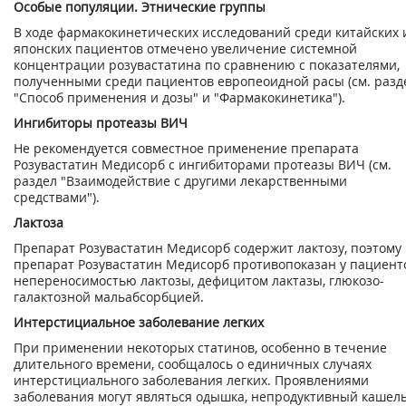
Особые популяции. Этнические группы
В ходе фармакокинетических исследований среди китайских 
японских пациентов отмечено увеличение системной
концентрации розувастатина по сравнению с показателями,
полученными среди пациентов европеоидной расы (см. разд
"Способ применения и дозы" и "Фармакокинетика").
Ингибиторы протеазы ВИЧ
Не рекомендуется совместное применение препарата
Розувастатин Медисорб с ингибиторами протеазы ВИЧ (см.
раздел "Взаимодействие с другими лекарственными
средствами").
Лактоза
Препарат Розувастатин Медисорб содержит лактозу, поэтому
препарат Розувастатин Медисорб противопоказан у пациент
непереносимостью лактозы, дефицитом лактазы, глюкозо-
галактозной мальабсорбцией.
Интерстициальное заболевание легких
При применении некоторых статинов, особенно в течение
длительного времени, сообщалось о единичных случаях
интерстициального заболевания легких. Проявлениями
заболевания могут являться одышка, непродуктивный кашель