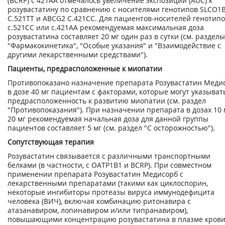
(BCRP) с 421АА отмечалось увеличение экспозиции (AUC) к
розувастатину по сравнению с носителями генотипов SLCО1
С.521ТТ и ABCG2 С.421СС. Для пациентов-носителей генотип
с.521CC или с.421АА рекомендуемая максимальная доза
розувастатина составляет 20 мг один раз в сутки (см. разделы
"Фармакокинетика", "Особые указания" и "Взаимодействие с
другими лекарственными средствами").
Пациенты, предрасположенные к миопатии
Противопоказано назначение препарата Розувастатин Меди
в дозе 40 мг пациентам с факторами, которые могут указыват
предрасположенность к развитию миопатии (см. раздел
"Противопоказания"). При назначении препарата в дозах 10 
20 мг рекомендуемая начальная доза для данной группы
пациентов составляет 5 мг (см. раздел "С осторожностью").
Сопутствующая терапия
Розувастатин связывается с различными транспортными
белками (в частности, с ОАТР1В1 и BCRP). При совместном
применении препарата Розувастатин Медисорб с
лекарственными препаратами (такими как циклоспорин,
некоторые ингибиторы протеазы вируса иммунодефицита
человека (ВИЧ), включая комбинацию ритонавира с
атазанавиром, лопинавиром и/или типранавиром),
повышающими концентрацию розувастатина в плазме крови