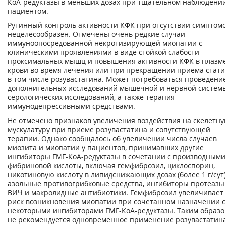
КоА-редуктазы в меньших дозах при тщательном наблюдении
пациентом.
Рутинный контроль активности КФК при отсутствии симптом
нецелесообразен. Отмечены очень редкие случаи
иммуноопосредованной некротизирующей миопатии с
клиническими проявлениями в виде стойкой слабости
проксимальных мышц и повышения активности КФК в плазм
крови во время лечения или при прекращении приема стати
в том числе розувастатина. Может потребоваться проведени
дополнительных исследований мышечной и нервной систем
серологических исследований, а также терапия
иммунодепрессивными средствами.
Не отмечено признаков увеличения воздействия на скелетн
мускулатуру при приеме розувастатина и сопутствующей
терапии. Однако сообщалось об увеличении числа случаев
миозита и миопатии у пациентов, принимавших другие
ингибиторы ГМГ-КоА-редуктазы в сочетании с производным
фибриновой кислоты, включая гемфиброзил, циклоспорин,
никотиновую кислоту в липидснижающих дозах (более 1 г/сут)
азольные противогрибковые средства, ингибиторы протеазы
ВИЧ и макролидные антибиотики. Гемфиброзил увеличивает
риск возникновения миопатии при сочетанном назначении 
некоторыми ингибиторами ГМГ-КоА-редуктазы. Таким образо
не рекомендуется одновременное применение розувастатин