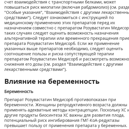
счет взаимодействия с транспортными белками, может
повышаться риск миопатии (включая рабдомиолиз) (см. разд
"Особые указания", "Взаимодействия с другими лекарственн
средствами"). Следует ознакомиться с инструкцией по
медицинскому применению этих препаратов перед их
назначением совместно с препаратом Розувастатин Медисор
таких случаях следует оценить возможность назначения
альтернативной терапии или временного прекращения при
препарата Розувастатин Медисорб. Если же применение
указанных выше препаратов необходимо, следует оценить
соотношение пользы и риска сопутствующей терапии
препаратом Розувастатин Медисорб и рассмотреть возможно
снижения его дозы (см. раздел "Взаимодействие с другими
лекарственными средствами").
Влияние на беременность
Беременность
Препарат Розувастатин Медисорб противопоказан при
беременности. Женщины репродуктивного возраста должны
применять адекватные методы контрацепции. Поскольку ХС 
другие продукты биосинтеза ХС важны для развития плода,
потенциальный риск ингибирования ГМГ-КоА-редуктазы
превышает пользу от применения препарата у беременных.