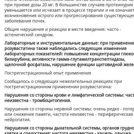
при приеме дозы 20 мг. В большинстве случаев протеинурия
уменьшается или исчезает в процессе терапии и не означае
возникновения острого или прогрессирования существующе
заболевания почек.
Общие нарушения и реакции в месте введения: часто -
астенический синдром.
Лабораторные и инструментальные данные: при применени
розувастатина также наблюдались следующие изменения
лабораторных показателей: повышение концентрации глюко
билирубина, активности гамма-глутамилтранспептидазы,
щелочной фосфатазы, нарушение функции щитовидной желе
Пострегистрационный опыт применения
Сообщалось о следующих нежелательных реакциях при
пострегистрационном применении розувастатина:
Нарушения со стороны крови и лимфатической системы: час
неизвестна - тромбоцитопения.
Нарушения со стороны нервной системы: очень редко - поте
или снижение памяти, частота неизвестна - периферическая
нейропатия.
Нарушения со стороны дыхательной системы, органов грудн
клетки и средостения: частота неизвестна - кашель, одышка.