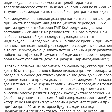
индивидуально в зависимости от целей терапии и
терапевтического ответа на лечение, принимая во внимание
текущие рекомендации по целевой концентрации липидов.
Рекомендуемая начальная доза для пациентов, начинающих
принимать препарат, или для пациентов, переведенных с
приема других ингибиторов ГМГ-КоА-редуктазы, должна
составлять 5 мг или 10 мг розувастатина 1 раз в сутки. При
выборе начальной дозы следует руководствоваться
индивидуальным содержанием ХС в плазме крови и принима
во внимание возможный риск сердечно-сосудистых осложнен
а также необходимо оценивать потенциальный риск развити
побочных эффектов. В случае необходимости, через 4 недели
врач может увеличить дозу (см. раздел "Фармакодинамика").
В связи с возможным развитием побочным эффектов при пр
дозы 40 мг по сравнению с более низкими дозами препарата 
раздел "Побочное действие"), увеличение дозы до 40 мг, посл
дополнительного приема дозы выше рекомендуемой началь
дозы в течение 4-х недель терапии, может проводиться тольк
пациентов с тяжелой степенью гиперхолестеринемии и с
высоким риском развития сердечно-сосудистых осложнений
(особенно у пациентов с семейной гиперхолестеринемией), у
которых не был достигнут желаемый результат терапии при
приёме дозы 20 мг, и которые будут находиться под
наблюдением специалиста (см. раздел "Особые указания").