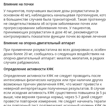
Влияние на почки
У пациентов, получавших высокие дозы розувастатина (в
основном 40 мг), наблюдалась канальцевая протеинурия, кот
в большинстве случаев была транзиторной. Такая протеинур
не свидетельствовала об остром заболевании почек или
прогрессировании заболевания почек. У пациентов,
принимающих розувастатин в дозе 40 мг, рекомендуется
контролировать показатели функции почек во время лечения
Влияние на опорно-двигательный аппарат
При применении розувастатина во всех дозировках и, особен
дозах более 20 мг, сообщалось о следующих воздействиях на
опорно-двигательный аппарат: миалгия, миопатия, в редких
случаях рабдомиолиз.
Определение активности КФК
Определение активности КФК не следует проводить после
интенсивных физических нагрузок или при наличии других
возможных причин увеличения КФК, что может привести к
неверной интерпретации полученных результатов. В случае
если исходная активность КФК существенно повышена (в 5 р
выше, чем верхняя граница нормы), через 5-7 дней следует
провести повторное измерение. Не следует начинать терапи
если повторный тест подтверждает исходный уровень КФК (