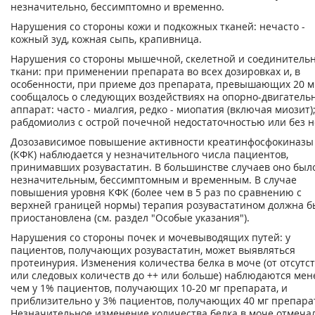
незначительно, бессимптомно и временно.
Нарушения со стороны кожи и подкожных тканей: нечасто -
кожный зуд, кожная сыпь, крапивница.
Нарушения со стороны мышечной, скелетной и соединитель
ткани: при применении препарата во всех дозировках и, в
особенности, при приеме доз препарата, превышающих 20 м
сообщалось о следующих воздействиях на опорно-двигатель
аппарат: часто - миалгия, редко - миопатия (включая миозит)
рабдомиолиз с острой почечной недостаточностью или без н
Дозозависимое повышение активности креатинфосфокиназы
(КФК) наблюдается у незначительного числа пациентов,
принимавших розувастатин. В большинстве случаев оно был
незначительным, бессимптомным и временным. В случае
повышения уровня КФК (более чем в 5 раз по сравнению с
верхней границей нормы) терапия розувастатином должна б
приостановлена (см. раздел "Особые указания").
Нарушения со стороны почек и мочевыводящих путей: у
пациентов, получающих розувастатин, может выявляться
протеинурия. Изменения количества белка в моче (от отсутс
или следовых количеств до ++ или больше) наблюдаются мен
чем у 1% пациентов, получающих 10-20 мг препарата, и
приблизительно у 3% пациентов, получающих 40 мг препара
Незначительное изменение количества белка в моче отмеча