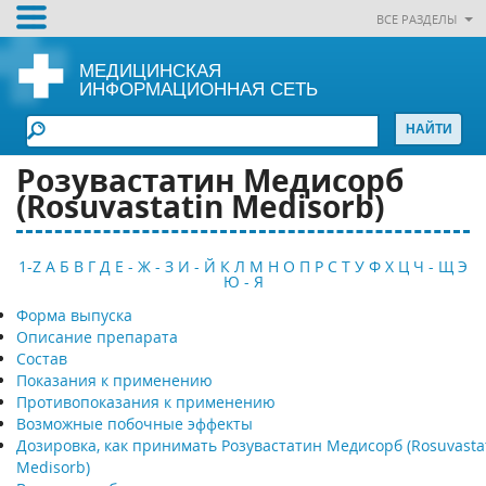
ВСЕ РАЗДЕЛЫ
МЕДИЦИНСКАЯ
ИНФОРМАЦИОННАЯ СЕТЬ
Розувастатин Медисорб
(Rosuvastatin Medisorb)
1-Z
А
Б
В
Г
Д
Е - Ж - З
И - Й
К
Л
М
Н
О
П
Р
С
Т
У
Ф
Х
Ц
Ч - Щ
Э
Ю - Я
Форма выпуска
Описание препарата
Состав
Показания к применению
Противопоказания к применению
Возможные побочные эффекты
Дозировка, как принимать Розувастатин Медисорб (Rosuvasta
Medisorb)