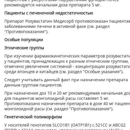
рекомендуется начальная доза препарата 5 мг.
Пациенты с печеночной недостаточностью
Препарат Розувастатин Медисорб противопоказан пациента
заболеваниями печени в активной фазе (см. раздел
"Противопоказания").
Особые популяции
Этнические группы
При изучении фармакокинетических параметров розувастат
у пациентов, принадлежащих к разным этническим группам,
отмечено увеличение системной - концентрации розувастат
среди японцев и китайцев (см. раздел "Особые указания").
Следует учитывать данный факт при назначении препарата
данным группам пациентов.
При назначении доз 10 и 20 мг рекомендуемая начальная до
для пациентов монголоидной расы составляет 5 мг.
Противопоказано назначение препарата в дозе 40 мг пацие
монголоидной расы (см. раздел "Противопоказания").
Генетический полиморфизм
У носителей генотипов SLCО1B1 (ОАТР1В1) с.521СС и ABCG2