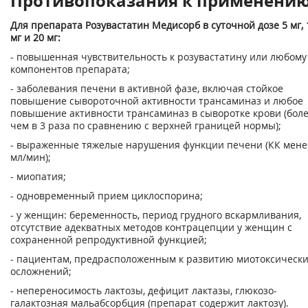
Противопоказания к применени
Для препарата Розувастатин Медисорб в суточной дозе 5 мг, 
мг и 20 мг:
- повышенная чувствительность к розувастатину или любому
компонентов препарата;
- заболевания печени в активной фазе, включая стойкое
повышение сывороточной активности трансаминаз и любое
повышение активности трансаминаз в сыворотке крови (бол
чем в 3 раза по сравнению с верхней границей нормы);
- выраженные тяжелые нарушения функции печени (КК мене
мл/мин);
- миопатия;
- одновременный прием циклоспорина;
- у женщин: беременность, период грудного вскармливания,
отсутствие адекватных методов контрацепции у женщин с
сохраненной репродуктивной функцией;
- пациентам, предрасположенным к развитию миотоксическ
осложнений;
- непереносимость лактозы, дефицит лактазы, глюкозо-
галактозная мальабсорбция (препарат содержит лактозу).