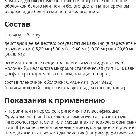
Круглые, двояковыпуклые таблетки, покрытые пленочной
оболочкой белого или почти белого цвета. На поперечном
разрезе ядро белого или почти белого цвета.
Состав
На одну таблетку:
действующее вещество: розувастатин кальция (в пересчете 
розувастатин) 5,20 мг (5,00 мг), 10,40 мг (10,00 мг) или 20,80 мг
(20,00 мг);
вспомогательные вещества: лактозы моногидрат (сахар
молочный), целлюлоза микрокристаллическая (тип 102), каль
фосфат, кроскармеллоза натрия, кальция стеарат;
состав пленочной оболочки: OPADRY® II (85F18422)
(поливиниловый спирт, титана диоксид, макрогол, тальк).
Показания к применению
- Первичная гиперхолестеринемия по классификации
Фредриксона (тип IIа, включая семейную гетерозиготную
гиперхолестеринемию) или смешанная гиперхолестеринеми
(тип IIb) в качестве дополнения к диете, когда диета и другие
немедикаментозные методы лечения (например, физические