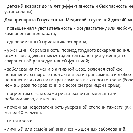
- детский возраст до 18 лет (эффективность и безопасность н
установлены).
Для препарата Розувастатин Медисорб в суточной дозе 40 мг
- повышенная чувствительность к розувастатину или любому
компонентов препарата;
- одновременный прием циклоспорина;
- у женщин: беременность, период грудного вскармливания,
отсутствие адекватных методов контрацепции у женщин с
сохраненной репродуктивной функцией;
- заболевания печени в активной фазе, включая стойкое
повышение сывороточной активности трансаминаз и любое
повышение активности трансаминаз в сыворотке крови (бол
чем в 3 раза по сравнению с верхней границей нормы);
- пациентам с факторами риска развития миопаптии/
рабдомиолиза, а именно:
- почечная недостаточность умеренной степени тяжести (КК
менее 60 мл/мин);
- гипотиреоз;
- личный или семейный анамнез мышечных заболеваний;