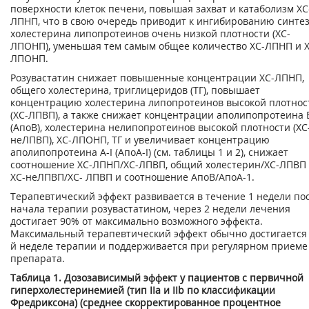
поверхности клеток печени, повышая захват и катаболизм ХС
ЛПНП, что в свою очередь приводит к ингибированию синте
холестерина липопротеинов очень низкой плотности (ХС-
ЛПОНП), уменьшая тем самым общее количество ХС-ЛПНП и Х
ЛПОНП.
Розувастатин снижает повышенные концентрации ХС-ЛПНП,
общего холестерина, триглицеридов (ТГ), повышает
концентрацию холестерина липопротеинов высокой плотнос
(ХС-ЛПВП), а также снижает концентрации аполипопротеина 
(АпоВ), холестерина нелипопротеинов высокой плотности (ХС
неЛПВП), ХС-ЛПОНП, ТГ и увеличивает концентрацию
аполипопротеина A-I (АпоА-I) (см. таблицы 1 и 2), снижает
соотношение ХС-ЛПНП/ХС-ЛПВП, общий холестерин/ХС-ЛПВП
ХС-неЛПВП/ХС- ЛПВП и соотношение АпоВ/АпоА-1.
Терапевтический эффект развивается в течение 1 недели по
начала терапии розувастатином, через 2 недели лечения
достигает 90% от максимально возможного эффекта.
Максимальный терапевтический эффект обычно достигается 
й неделе терапии и поддерживается при регулярном приеме
препарата.
Таблица 1. Дозозависимый эффект у пациентов с первичной
гиперхолестеринемией (тип IIа и IIb по классификации
Фредриксона) (среднее скорректированное процентное